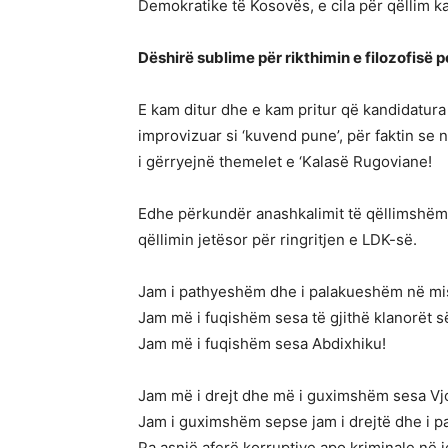
Demokratike të Kosovës, e cila për qëllim ka
Dëshirë sublime për rikthimin e filozofisë 
E kam ditur dhe e kam pritur që kandidatur
improvizuar si ‘kuvend pune’, për faktin se n
i gërryejnë themelet e ‘Kalasë Rugoviane!
Edhe përkundër anashkalimit të qëllimshëm
qëllimin jetësor për ringritjen e LDK-së.
Jam i pathyeshëm dhe i palakueshëm në mis
Jam më i fuqishëm sesa të gjithë klanorët së
Jam më i fuqishëm sesa Abdixhiku!
Jam më i drejt dhe më i guximshëm sesa Vj
Jam i guximshëm sepse jam i drejtë dhe i pa
Pa asnjë aferë korruptive apo kriminale në j