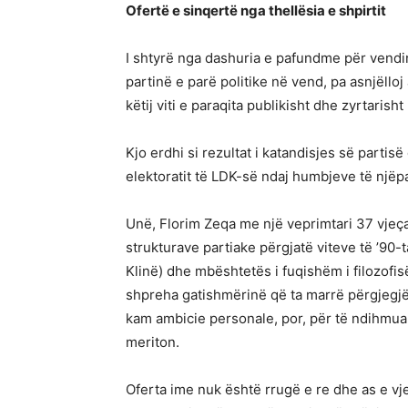
Ofertë e sinqertë nga thellësia e shpirtit
I shtyrë nga dashuria e pafundme për vendi
partinë e parë politike në vend, pa asnjëlloj 
këtij viti e paraqita publikisht dhe zyrtaris
Kjo erdhi si rezultat i katandisjes së partis
elektoratit të LDK-së ndaj humbjeve të një
Unë, Florim Zeqa me një veprimtari 37 vjeça
strukturave partiake përgjatë viteve të ’90
Klinë) dhe mbështetës i fuqishëm i filozofi
shpreha gatishmërinë që ta marrë përgjegjës
kam ambicie personale, por, për të ndihmuar
meriton.
Oferta ime nuk është rrugë e re dhe as e vj