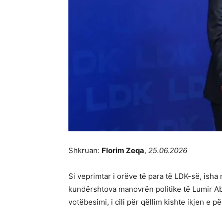
Shkruan:
Florim Zeqa
,
25.06.2026
Si veprimtar i orëve të para të LDK-së, ish
kundërshtova manovrën politike të Lumir Ab
votëbesimi, i cili për qëllim kishte ikjen e 