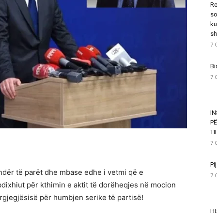
Re
so
ku
sh
7 
Bi
7 
I
P
T
7 
Pi
a ndër të parët dhe mbase edhe i vetmi që e
7 
dixhiut për kthimin e aktit të dorëheqjes në mocion
përgjegjësisë për humbjen serike të partisë!
HE