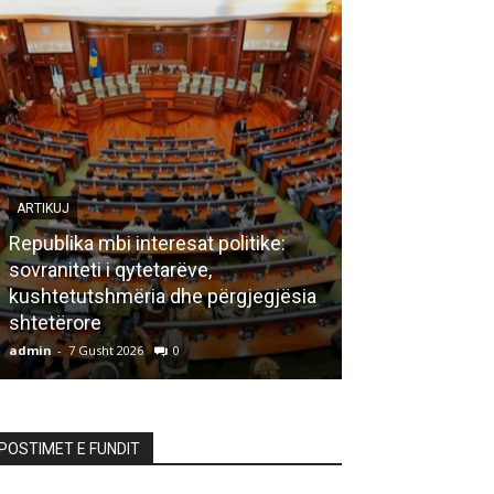
ARTIKUJ
Republika mbi interesat politike:
sovraniteti i qytetarëve,
LETËRSI
kushtetutshmëria dhe përgjegjësia
shtetërore
Bisedë me za
admin
-
7 Gusht 2026
0
admin
-
7 Gusht 20
POSTIMET E FUNDIT