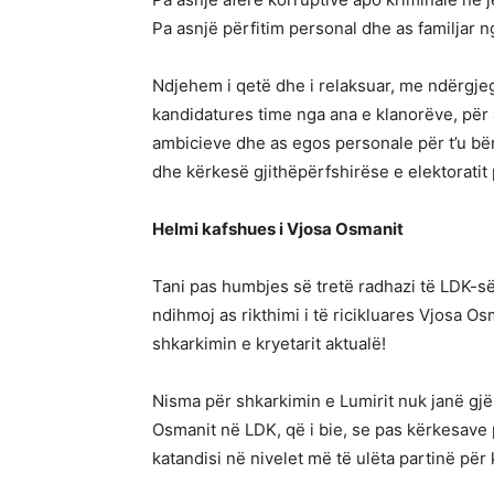
Pa asnjë përfitim personal dhe as familjar n
Ndjehem i qetë dhe i relaksuar, me ndërgjegj
kandidatures time nga ana e klanorëve, për 
ambicieve dhe as egos personale për t’u bërë
dhe kërkesë gjithëpërfshirëse e elektoratit 
Helmi kafshues i Vjosa Osmanit
Tani pas humbjes së tretë radhazi të LDK-së
ndihmoj as rikthimi i të ricikluares Vjosa Os
shkarkimin e kryetarit aktualë!
Nisma për shkarkimin e Lumirit nuk janë gjë 
Osmanit në LDK, që i bie, se pas kërkesave 
katandisi në nivelet më të ulëta partinë pë