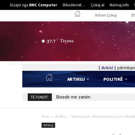
Dizajni nga
BMC Computer
Shkoder.net…
Çokaj.al
Marinaj.info
Arben Çokaj
S
37.7
C
Tirana
[ Arkivi ]
përmban 
ARTIKUJ
POLITIKË
Bisedë me zanën
TË FUNDIT:
Kreu
Artikuj
Nismat për shkarkimin e Lumir Abdixhik
Artikuj