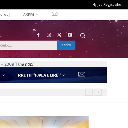
Hyrje / Regjistrohu
torët ]
ARKIVI
Kërko
Kërko...
 – 2009 ]
(
në html
)
Ë
RRETH “FJALA E LIRË”