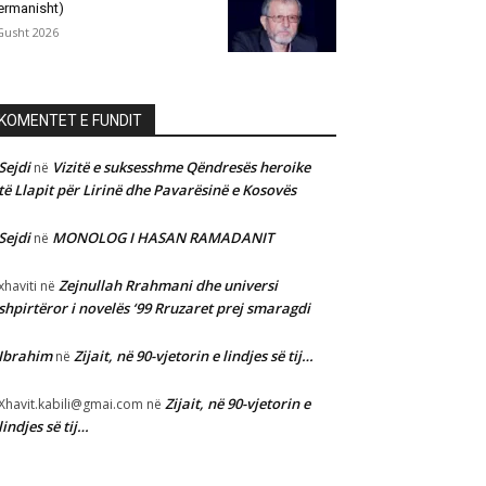
ermanisht)
Gusht 2026
KOMENTET E FUNDIT
Sejdi
Vizitë e suksesshme Qëndresës heroike
në
të Llapit për Lirinë dhe Pavarësinë e Kosovës
Sejdi
MONOLOG I HASAN RAMADANIT
në
Zejnullah Rrahmani dhe universi
xhaviti
në
shpirtëror i novelës ‘99 Rruzaret prej smaragdi
Ibrahim
Zijait, në 90-vjetorin e lindjes së tij…
në
Zijait, në 90-vjetorin e
Xhavit.kabili@gmai.com
në
lindjes së tij…