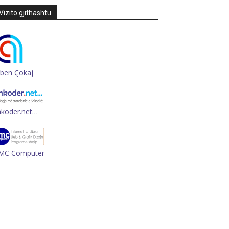
Vizito gjithashtu
rben Çokaj
hkoder.net…
MC Computer