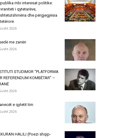
publika mbi interesat politike:
vraniteti i qytetarëve,
shtetutshmëria dhe përgjegjësia
tetërore
Gusht 2026
sedë me zanën
Gusht 2026
NSTITUTI STUDIMOR “PLATFORMA
ËR REFERENDUM KOMBËTAR” –
IRANË
Gusht 2026
janecët e qytetit tim
Gusht 2026
KURAN HALILI (Poezi shqip-