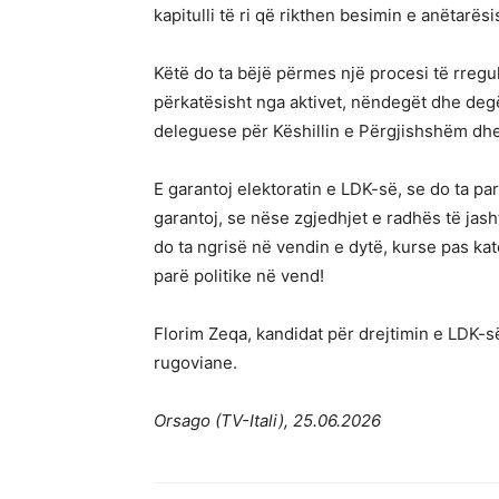
kapitulli të ri që rikthen besimin e anëtarës
Këtë do ta bëjë përmes një procesi të rregul
përkatësisht nga aktivet, nëndegët dhe deg
deleguese për Këshillin e Përgjishshëm dhe
E garantoj elektoratin e LDK-së, se do ta pa
garantoj, se nëse zgjedhjet e radhës të jas
do ta ngrisë në vendin e dytë, kurse pas katë
parë politike në vend!
Florim Zeqa, kandidat për drejtimin e LDK-së 
rugoviane.
Orsago (TV-Itali), 25.06.2026