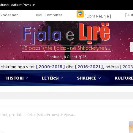
MundusArtiumPress.us
hkoder.net…
BMC Computer
[ Au
[ Libra NëLinjë ]
E shtunë, 8 Gusht 2026
shkrime nga vitet
[ 2009-2015 ]
dhe
[ 2016-2021 ]
, ndërsa
[ 2003
HISTORI
LETËRSI
SHKENCË
KULTUR
ut, produkt i efektit (shkatërrues) të Vjosa...