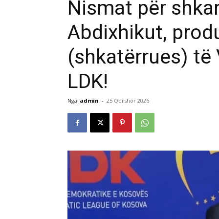
Nismat për shkar
Abdixhikut, produ
(shkatërrues) të
LDK!
Nga
admin
-
25 Qershor 2026