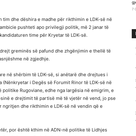
gj
7 
n tim dhe dëshira e madhe për rikthimin e LDK-së në
ambicie pushteti apo privilegji politik, më 2 janar të
ht kandidaturen time për Kryetar të LDK-së.
ë drejt greminës së pafund dhe zhgënjimin e thellë të
pasnjëshme në zgjedhje.
re në shërbim të LDK-së, si anëtarë dhe drejtues i
-ta (Nënkryetar i Degës së Forumit Rinor të LDK-së në
së politike Rugoviane, edhe nga largësia në emigrim, e
inë e drejtimit të partisë më të vjetër në vend, jo pse
 ngritjen dhe rikthimin e LDK-së në vendin që e
etër, por është kthim në ADN-në politike të Lidhjes