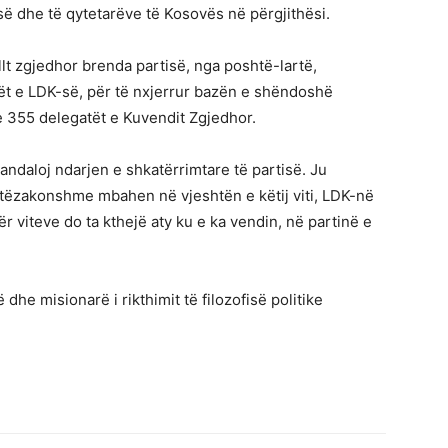
isë dhe të qytetarëve të Kosovës në përgjithësi.
lt zgjedhor brenda partisë, nga poshtë-lartë,
ët e LDK-së, për të nxjerrur bazën e shëndoshë
 355 delegatët e Kuvendit Zgjedhor.
randaloj ndarjen e shkatërrimtare të partisë. Ju
htëzakonshme mbahen në vjeshtën e këtij viti, LDK-në
r viteve do ta kthejë aty ku e ka vendin, në partinë e
dhe misionarë i rikthimit të filozofisë politike