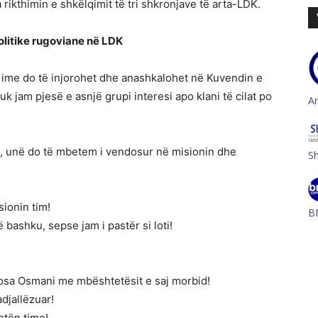
 rikthimin e shkëlqimit të tri shkronjave të arta-LDK.
politike rugoviane në LDK
a ime do të injorohet dhe anashkalohet në Kuvendin e
uk jam pjesë e asnjë grupi interesi apo klani të cilat po
A
, unë do të mbetem i vendosur në misionin dhe
S
ionin tim!
B
 bashku, sepse jam i pastër si loti!
osa Osmani me mbështetësit e saj morbid!
djallëzuar!
etën time!