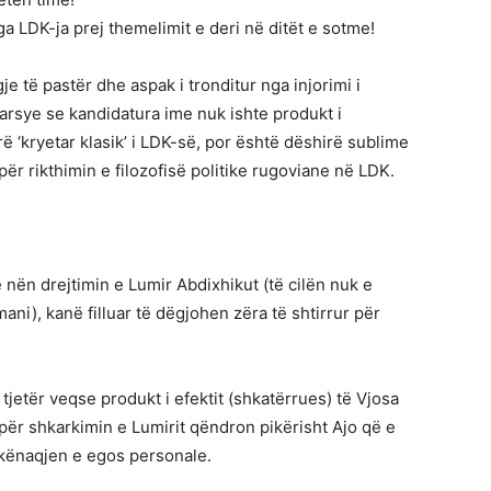
ga LDK-ja prej themelimit e deri në ditët e sotme!
e të pastër dhe aspak i tronditur nga injorimi i
arsye se kandidatura ime nuk ishte produkt i
 ‘kryetar klasik’ i LDK-së, por është dëshirë sublime
për rikthimin e filozofisë politike rugoviane në LDK.
 nën drejtimin e Lumir Abdixhikut (të cilën nuk e
mani), kanë filluar të dëgjohen zëra të shtirrur për
tjetër veqse produkt i efektit (shkatërrues) të Vjosa
për shkarkimin e Lumirit qëndron pikërisht Ajo që e
r kënaqjen e egos personale.