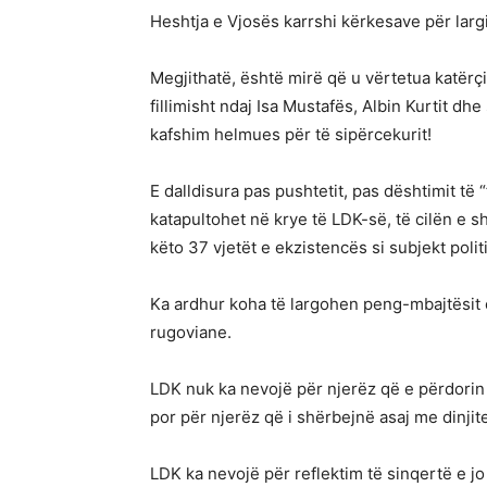
Heshtja e Vjosës karrshi kërkesave për largi
Megjithatë, është mirë që u vërtetua katërçi
fillimisht ndaj Isa Mustafës, Albin Kurtit d
kafshim helmues për të sipërcekurit!
E dalldisura pas pushtetit, pas dështimit të “
katapultohet në krye të LDK-së, të cilën e 
këto 37 vjetët e ekzistencës si subjekt politi
Ka ardhur koha të largohen peng-mbajtësit e
rugoviane.
LDK nuk ka nevojë për njerëz që e përdorin
por për njerëz që i shërbejnë asaj me dinji
LDK ka nevojë për reflektim të sinqertë e jo