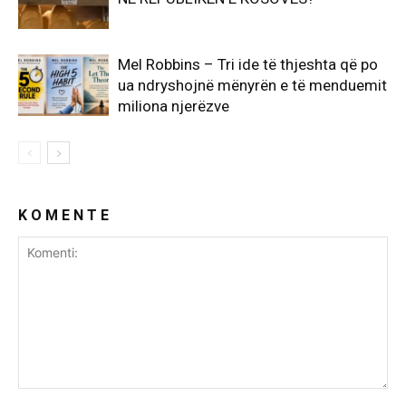
Mel Robbins – Tri ide të thjeshta që po
ua ndryshojnë mënyrën e të menduemit
miliona njerëzve
K O M E N T E