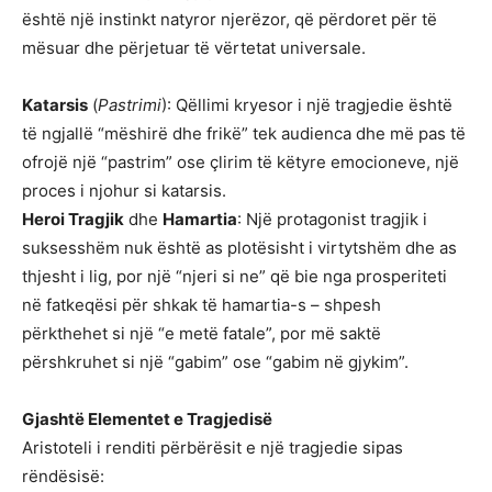
është një instinkt natyror njerëzor, që përdoret për të
mësuar dhe përjetuar të vërtetat universale.
Katarsis
(
Pastrimi
): Qëllimi kryesor i një tragjedie është
të ngjallë “mëshirë dhe frikë” tek audienca dhe më pas të
ofrojë një “pastrim” ose çlirim të këtyre emocioneve, një
proces i njohur si katarsis.
Heroi Tragjik
dhe
Hamartia
: Një protagonist tragjik i
suksesshëm nuk është as plotësisht i virtytshëm dhe as
thjesht i lig, por një “njeri si ne” që bie nga prosperiteti
në fatkeqësi për shkak të hamartia-s – shpesh
përkthehet si një “e metë fatale”, por më saktë
përshkruhet si një “gabim” ose “gabim në gjykim”.
Gjashtë Elementet e Tragjedisë
Aristoteli i renditi përbërësit e një tragjedie sipas
rëndësisë: