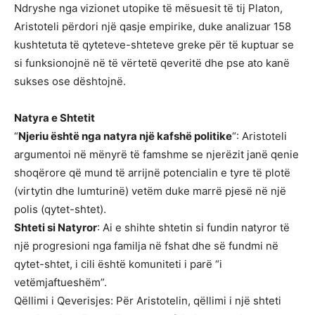
Ndryshe nga vizionet utopike të mësuesit të tij Platon,
Aristoteli përdori një qasje empirike, duke analizuar 158
kushtetuta të qyteteve-shteteve greke për të kuptuar se
si funksionojnë në të vërtetë qeveritë dhe pse ato kanë
sukses ose dështojnë.
Natyra e Shtetit
“
Njeriu është nga natyra një kafshë politike
“: Aristoteli
argumentoi në mënyrë të famshme se njerëzit janë qenie
shoqërore që mund të arrijnë potencialin e tyre të plotë
(virtytin dhe lumturinë) vetëm duke marrë pjesë në një
polis (qytet-shtet).
Shteti si Natyror
: Ai e shihte shtetin si fundin natyror të
një progresioni nga familja në fshat dhe së fundmi në
qytet-shtet, i cili është komuniteti i parë “i
vetëmjaftueshëm”.
Qëllimi i Qeverisjes: Për Aristotelin, qëllimi i një shteti