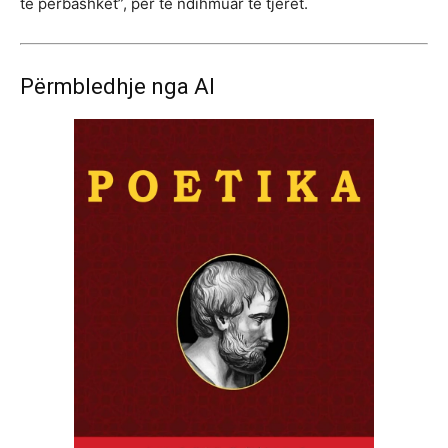
të përbashkët”, për të ndihmuar të tjerët.
Përmbledhje nga AI