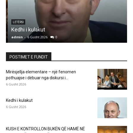
e
LETËRSI
Kedhi i kulakut
admin
-
6 Gusht 2026
0
a
POSTIMET E FUNDIT
Mirësjellja elementare – një fenomen
pothuajse i dëbuar nga diskursi i...
6 Gusht 2026
Kedhi i kulakut
6 Gusht 2026
KUSH E KONTROLLON BUKËN QË HAMË NË