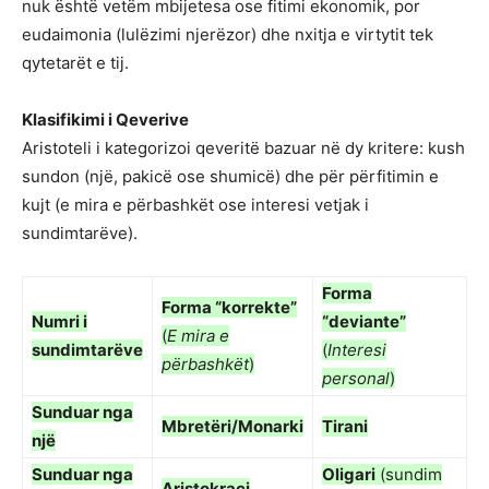
nuk është vetëm mbijetesa ose fitimi ekonomik, por
eudaimonia (lulëzimi njerëzor) dhe nxitja e virtytit tek
qytetarët e tij.
Klasifikimi i Qeverive
Aristoteli i kategorizoi qeveritë bazuar në dy kritere: kush
sundon (një, pakicë ose shumicë) dhe për përfitimin e
kujt (e mira e përbashkët ose interesi vetjak i
sundimtarëve).
Forma
Forma “korrekte”
Numri i
“deviante”
(
E mira e
sundimtarëve
(
Interesi
përbashkët
)
personal
)
Sunduar nga
Mbretëri/Monarki
Tirani
një
Sunduar nga
Oligari
(sundim
Aristokraci