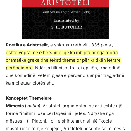
Poetika e Aristotelit
, e shkruar rreth vitit 335 p.e.s.,
është vepra më e hershme, që ka mbijetuar nga teoria
dramatike greke dhe teksti themelor për kritikën letrare
perëndimore
. Ndërsa fillimisht trajtoi epikën, tragjedinë
dhe komedinë, vetëm pjesa e përqendruar për tragjedinë
ka mbijetuar plotësisht.
Konceptet Themelore
Mimesis
(
Imitim
): Aristoteli argumenton se arti është një
formë “imitimi” ose përfaqësimi i jetës. Ndryshe nga
mësuesi i tij Platoni, i cili e shihte artin si një “kopje
mashtruese të një kopjeje”, Aristoteli besonte se mimesis