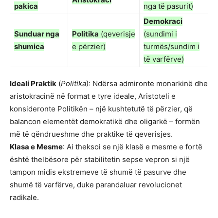
pakica
nga të pasurit)
Demokraci
Sunduar nga
Politika
(qeverisje
(sundimi i
shumica
e përzier)
turmës/sundim i
të varfërve)
Ideali Praktik
(
Politika
): Ndërsa admironte monarkinë dhe
aristokracinë në format e tyre ideale, Aristoteli e
konsideronte Politikën – një kushtetutë të përzier, që
balancon elementët demokratikë dhe oligarkë – formën
më të qëndrueshme dhe praktike të qeverisjes.
Klasa e Mesme
: Ai theksoi se një klasë e mesme e fortë
është thelbësore për stabilitetin sepse vepron si një
tampon midis ekstremeve të shumë të pasurve dhe
shumë të varfërve, duke parandaluar revolucionet
radikale.