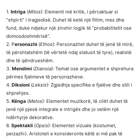
1.
Intriga
(
Mitos
): Elementi më kritik, i përcaktuar si
“shpirti” i tragjedisë. Duhet të ketë një fillim, mes dhe
fund, duke ndjekur një zinxhir logjik të “probabilitetit ose
domosdoshmërisë”.
2. P
ersonazhi
(
Ethos
): Personazhet duhet të jenë të mirë,
të përshtatshëm (të vërtetë ndaj statusit të tyre), realistë
dhe të qëndrueshëm.
3.
Mendimi
(
Dianoia
): Temat ose argumentet e shprehura
përmes fjalimeve të personazheve.
4.
Diksioni
(
Leksis
): Zgjedhja specifike e fjalëve dhe stili i
shprehjes.
5.
Kënga
(
Melos
): Elementet muzikorë, të cilët duhet të
jenë një pjesë integrale e intrigës dhe jo vetëm një
ndërhyrje dekorative.
6.
Spektakli
(
Opsis
): Elementet vizuale (kostumet,
peizazhi). Aristoteli e konsideronte këtë si më pak të