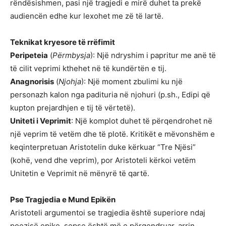
rëndësishmen, pasi një tragjedi e mirë duhet ta prekë
audiencën edhe kur lexohet me zë të lartë.
Teknikat kryesore të rrëfimit
Peripeteia
(
Përmbysja
): Një ndryshim i papritur me anë të
të cilit veprimi kthehet në të kundërtën e tij.
Anagnorisis
(
Njohja
): Një moment zbulimi ku një
personazh kalon nga padituria në njohuri (p.sh., Edipi që
kupton prejardhjen e tij të vërtetë).
Uniteti i Veprimit
: Një komplot duhet të përqendrohet në
një veprim të vetëm dhe të plotë. Kritikët e mëvonshëm e
keqinterpretuan Aristotelin duke kërkuar “Tre Njësi”
(kohë, vend dhe veprim), por Aristoteli kërkoi vetëm
Unitetin e Veprimit në mënyrë të qartë.
Pse Tragjedia e Mund Epikën
Aristoteli argumentoi se tragjedia është superiore ndaj
poezisë epike, sepse është më e përqendruar, arrin