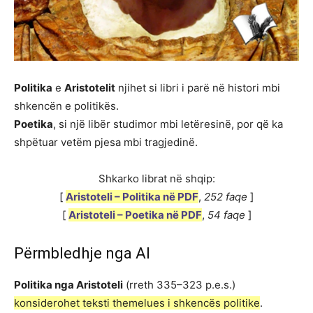
Politika
e
Aristotelit
njihet si libri i parë në histori mbi
shkencën e politikës.
Poetika
, si një libër studimor mbi letëresinë, por që ka
shpëtuar vetëm pjesa mbi tragjedinë.
Shkarko librat në shqip:
[
Aristoteli – Politika në PDF
,
252 faqe
]
[
Aristoteli – Poetika në PDF
,
54 faqe
]
Përmbledhje nga AI
Politika nga Aristoteli
(rreth 335–323 p.e.s.)
konsiderohet teksti themelues i shkencës politike
.