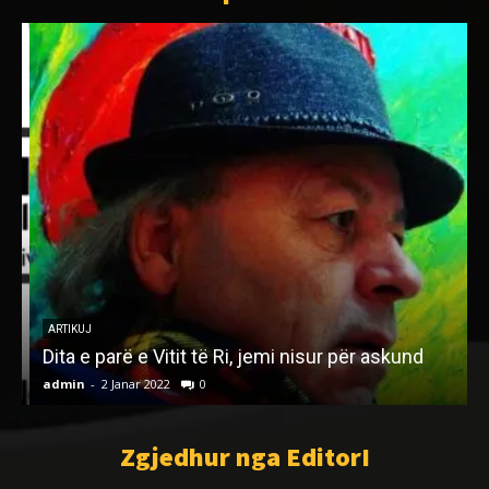
r
ARTIKUJ
Dita e parë e Vitit të Ri, jemi nisur për askund
admin
-
2 Janar 2022
0
a
Zgjedhur nga EditorI