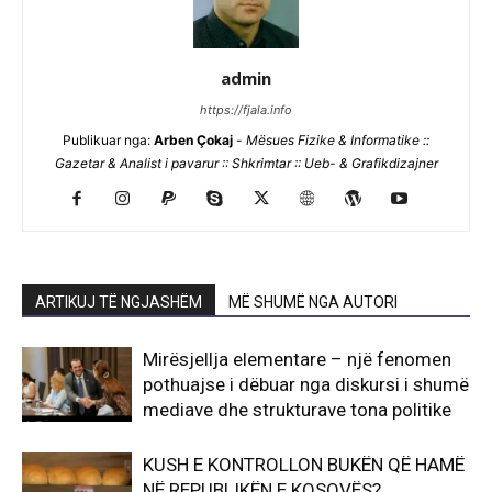
admin
https://fjala.info
Publikuar nga:
Arben Çokaj
-
Mësues Fizike & Informatike ::
Gazetar & Analist i pavarur :: Shkrimtar :: Ueb- & Grafikdizajner
ARTIKUJ TË NGJASHËM
MË SHUMË NGA AUTORI
Mirësjellja elementare – një fenomen
pothuajse i dëbuar nga diskursi i shumë
mediave dhe strukturave tona politike
KUSH E KONTROLLON BUKËN QË HAMË
NË REPUBLIKËN E KOSOVËS?