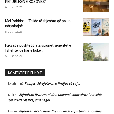
REPUBLIKËN E KOSOVËS?
6 Gusht 2026
Mel Robbins – Tri ide të thjeshta që po ua
ndryshojnë...
5 Gusht 2026
Fuksat e pushtetit, ata spiunët, agjentët e
fshehtë, që hanë bukë...
5 Gusht 2026
KOMENTET E FUNDIT
Razijes, 90-vjetorin e lindjes së saj…
Ibrahim
në
Zejnullah Rrahmani dhe universi shpirtëror i novelës
Mali
në
‘99 Rruzaret prej smaragdi
Zejnullah Rrahmani dhe universi shpirtëror i novelës
k.m
në