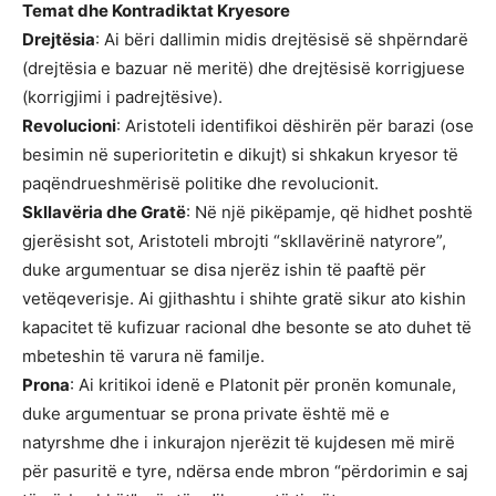
Temat dhe Kontradiktat Kryesore
Drejtësia
: Ai bëri dallimin midis drejtësisë së shpërndarë
(drejtësia e bazuar në meritë) dhe drejtësisë korrigjuese
(korrigjimi i padrejtësive).
Revolucioni
: Aristoteli identifikoi dëshirën për barazi (ose
besimin në superioritetin e dikujt) si shkakun kryesor të
paqëndrueshmërisë politike dhe revolucionit.
Skllavëria dhe Gratë
: Në një pikëpamje, që hidhet poshtë
gjerësisht sot, Aristoteli mbrojti “skllavërinë natyrore”,
duke argumentuar se disa njerëz ishin të paaftë për
vetëqeverisje. Ai gjithashtu i shihte gratë sikur ato kishin
kapacitet të kufizuar racional dhe besonte se ato duhet të
mbeteshin të varura në familje.
Prona
: Ai kritikoi idenë e Platonit për pronën komunale,
duke argumentuar se prona private është më e
natyrshme dhe i inkurajon njerëzit të kujdesen më mirë
për pasuritë e tyre, ndërsa ende mbron “përdorimin e saj