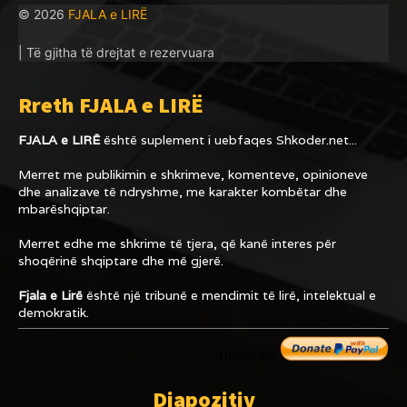
© 2026
FJALA e LIRË
| Të gjitha të drejtat e rezervuara
Rreth FJALA e LIRË
FJALA e LIRË
është suplement i uebfaqes
Shkoder.net...
Merret me publikimin e shkrimeve, komenteve, opinioneve
dhe analizave të ndryshme, me karakter kombëtar dhe
mbarëshqiptar.
Merret edhe me shkrime të tjera, që kanë interes për
shoqërinë shqiptare dhe më gjerë.
Fjala e Lirë
është një tribunë e mendimit të lirë, intelektual e
demokratik.
Dhuro me
Diapozitiv