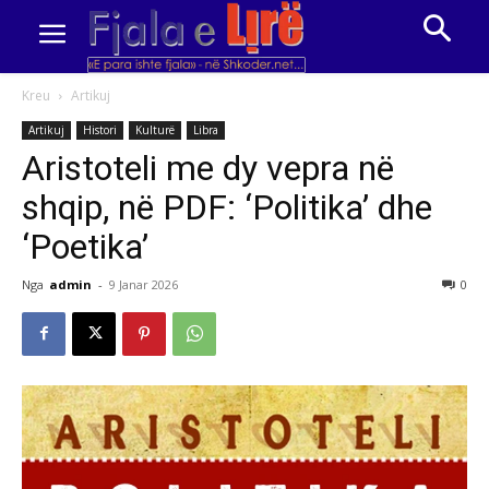
Kreu
Artikuj
Artikuj
Histori
Kulturë
Libra
Aristoteli me dy vepra në
shqip, në PDF: ‘Politika’ dhe
‘Poetika’
Nga
admin
-
9 Janar 2026
0