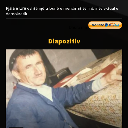
Fjala e Lirë
është një tribunë e mendimit të lirë, intelektual e
demokratik.
Dhuro me
Diapozitiv
ARTIKUJ
REAGIMET E SHTYPIT NDËRKOMBËTAR NDAJ