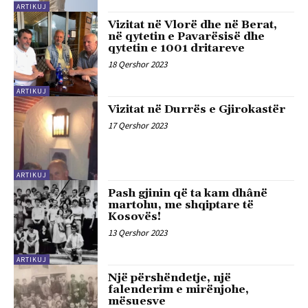
ARTIKUJ
Vizitat në Vlorë dhe në Berat,
në qytetin e Pavarësisë dhe
qytetin e 1001 dritareve
18 Qershor 2023
ARTIKUJ
Vizitat në Durrës e Gjirokastër
17 Qershor 2023
ARTIKUJ
Pash gjinin që ta kam dhânë
martohu, me shqiptare të
Kosovës!
13 Qershor 2023
ARTIKUJ
Një përshëndetje, një
falenderim e mirënjohe,
mësuesve