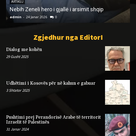
DEMONSTRATAVE TË KOSOVËS: NJË
DOKUMENT “TOP SEKRET” I VITIT 1981 (VI)
admin
-
17 Mars 2025
0
Zgjedhur nga EditorI
Dialog me kohën
29 Gusht 2025
Udhëtimi i Kosovës për në kahun e gabuar
3 Shtator 2025
Pushtimi prej Perandorisë Arabe të territorit
Izraelit të Palestinës
31 Janar 2024