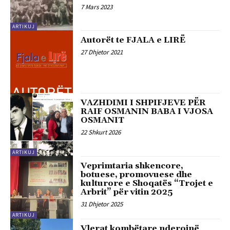
7 Mars 2023
ARTIKUJ
Autorët te FJALA e LIRË
27 Dhjetor 2021
VAZHDIMI I SHPIFJEVE PËR
RAIF OSMANIN BABA I VJOSA
OSMANIT
22 Shkurt 2026
ARTIKUJ
Veprimtaria shkencore,
botuese, promovuese dhe
kulturore e Shoqatës “Trojet e
Arbrit” për vitin 2025
31 Dhjetor 2025
ARTIKUJ
Vlerat kombëtare nderojnë