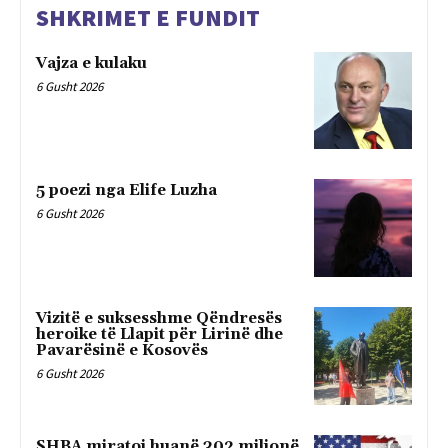
SHKRIMET E FUNDIT
Vajza e kulaku
6 Gusht 2026
5 poezi nga Elife Luzha
6 Gusht 2026
Vizitë e suksesshme Qëndresës
heroike të Llapit për Lirinë dhe
Pavarësinë e Kosovës
6 Gusht 2026
SHBA miratoi huanë 302 milionë