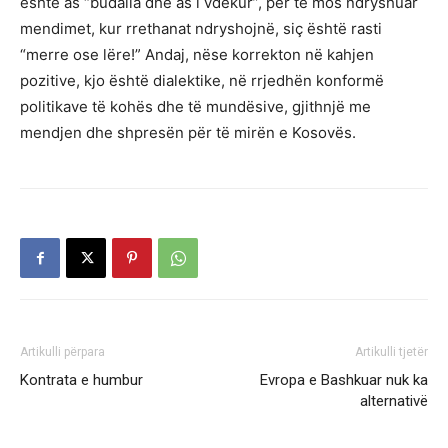
është as “budalla dhe as i vdekur”, për të mos ndryshuar
mendimet, kur rrethanat ndryshojnë, siç është rasti
“merre ose lëre!” Andaj, nëse korrekton në kahjen
pozitive, kjo është dialektike, në rrjedhën konformë
politikave të kohës dhe të mundësive, gjithnjë me
mendjen dhe shpresën për të mirën e Kosovës.
Artikulli përpara
Artikulli tjetër
Kontrata e humbur
Evropa e Bashkuar nuk ka
alternativë