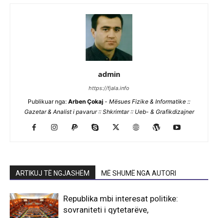
admin
https://fjala.info
Publikuar nga:
Arben Çokaj
-
Mësues Fizike & Informatike ::
Gazetar & Analist i pavarur :: Shkrimtar :: Ueb- & Grafikdizajner
ARTIKUJ TË NGJASHËM
MË SHUMË NGA AUTORI
Republika mbi interesat politike:
sovraniteti i qytetarëve,