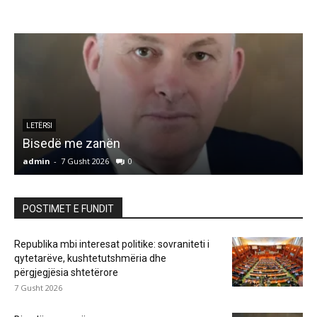
LETËRSI
Bisedë me zanën
admin
-
7 Gusht 2026
0
a
POSTIMET E FUNDIT
Republika mbi interesat politike: sovraniteti i
qytetarëve, kushtetutshmëria dhe
përgjegjësia shtetërore
7 Gusht 2026