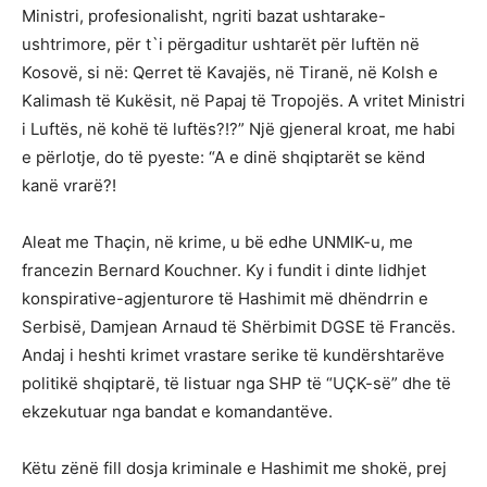
Ministri, profesionalisht, ngriti bazat ushtarake-
ushtrimore, për t`i përgaditur ushtarët për luftën në
Kosovë, si në: Qerret të Kavajës, në Tiranë, në Kolsh e
Kalimash të Kukësit, në Papaj të Tropojës. A vritet Ministri
i Luftës, në kohë të luftës?!?” Një gjeneral kroat, me habi
e përlotje, do të pyeste: “A e dinë shqiptarët se kënd
kanë vrarë?!
Aleat me Thaçin, në krime, u bë edhe UNMIK-u, me
francezin Bernard Kouchner. Ky i fundit i dinte lidhjet
konspirative-agjenturore të Hashimit më dhëndrrin e
Serbisë, Damjean Arnaud të Shërbimit DGSE të Francës.
Andaj i heshti krimet vrastare serike të kundërshtarëve
politikë shqiptarë, të listuar nga SHP të “UÇK-së” dhe të
ekzekutuar nga bandat e komandantëve.
Këtu zënë fill dosja kriminale e Hashimit me shokë, prej