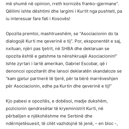
më shumë në opinion, rreth kornizës franko-gjermane”.
Qëllimi ishte dështimi dhe largimi i Kurtit nga pushteti, pa
iu interesuar fare fati i Kosovës!
Opozita premtoi, mashtrueshëm, se “Asociacionin do ta
dialogojë Kurti me qeverinë e tij”. Por, eksponentët e saj,
nxituan, njëri pas tjetrit, në SHBA dhe deklaruan se
opozita është e gatshme ta nënshkruajë Asociacionin!”
Ishte zyrtari i lartë amerikan, Gabriel Escobar, që i
denoncoi opozitarët dhe lansoi deklaratën skandaloze se
“kam gjetur partnerë të tjerë, për ta bërë marrëveshjen
për Asociacionin, edhe pa Kurtin dhe qeverinë e tij!”
Kjo pabesi e opozitës, e dobësoi, madje dukshëm,
pozicionin qendresëtar të kryeministrit Kurti, në
përballjen e njëkohëshme me Serbinë dhe
ndërmjetësuesit, të cilët vazhdojnë të jenë, – en bloc -,