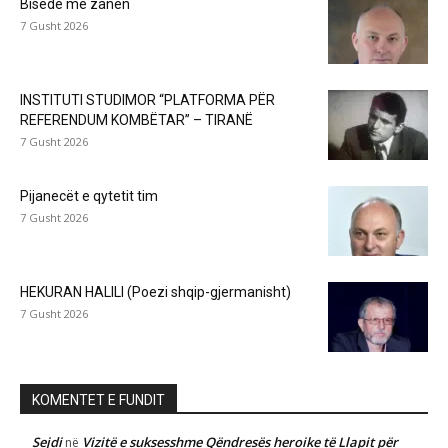
Bisedë me zanën
7 Gusht 2026
INSTITUTI STUDIMOR “PLATFORMA PËR
REFERENDUM KOMBËTAR” – TIRANË
7 Gusht 2026
Pijanecët e qytetit tim
7 Gusht 2026
HEKURAN HALILI (Poezi shqip-gjermanisht)
7 Gusht 2026
KOMENTET E FUNDIT
Sejdi
Vizitë e suksesshme Qëndresës heroike të Llapit për
në