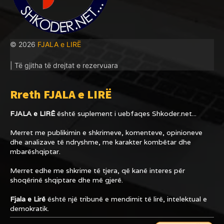
© 2026
FJALA e LIRË
| Të gjitha të drejtat e rezervuara
Rreth FJALA e LIRË
FJALA e LIRË
është suplement i uebfaqes
Shkoder.net...
Merret me publikimin e shkrimeve, komenteve, opinioneve
dhe analizave të ndryshme, me karakter kombëtar dhe
mbarëshqiptar.
Merret edhe me shkrime të tjera, që kanë interes për
shoqërinë shqiptare dhe më gjerë.
Fjala e Lirë
është një tribunë e mendimit të lirë, intelektual e
demokratik.