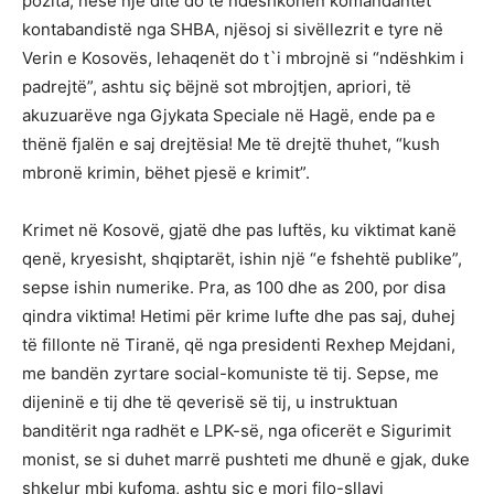
pozita, nëse një ditë do të ndëshkohen komandantët
kontabandistë nga SHBA, njësoj si sivëllezrit e tyre në
Verin e Kosovës, lehaqenët do t`i mbrojnë si “ndëshkim i
padrejtë”, ashtu siç bëjnë sot mbrojtjen, apriori, të
akuzuarëve nga Gjykata Speciale në Hagë, ende pa e
thënë fjalën e saj drejtësia! Me të drejtë thuhet, “kush
mbronë krimin, bëhet pjesë e krimit”.
Krimet në Kosovë, gjatë dhe pas luftës, ku viktimat kanë
qenë, kryesisht, shqiptarët, ishin një “e fshehtë publike”,
sepse ishin numerike. Pra, as 100 dhe as 200, por disa
qindra viktima! Hetimi për krime lufte dhe pas saj, duhej
të fillonte në Tiranë, që nga presidenti Rexhep Mejdani,
me bandën zyrtare social-komuniste të tij. Sepse, me
dijeninë e tij dhe të qeverisë së tij, u instruktuan
banditërit nga radhët e LPK-së, nga oficerët e Sigurimit
monist, se si duhet marrë pushteti me dhunë e gjak, duke
shkelur mbi kufoma, ashtu siç e mori filo-sllavi