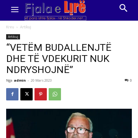
Kreu
Artikuj
Artikuj
“VETËM BUDALLENJTË
DHE TË VDEKURIT NUK
NDRYSHOJNË”
Nga
admin
-
20 Mars 2023
0