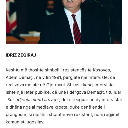
IDRIZ ZEQIRAJ
Kështu më thoshte simboli i rezistencës të Kosovës,
Adem Demaçi, në vitin 1991, përgjatë një interviste, që
realizova me atë në Gjermani. Shkas i kësaj interviste
ishte një letër publike, që unë i dërgova Demaçit, titulluar
“
Kur ndjenja mund arsyen
“, duke reaguar në dy intervistat
e dhëna nga ai mediave kroate, duke qenë ende i
prangosur, si njëshi i shqiptarëve rezistent, ndaj regjimit
komunist jugosllav.