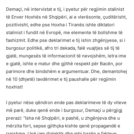
Demaçi, në intervistat e tij, i pyetur për regjimin stalinist
të Enver Hoxhës në Shqipëri, ai e vlerësonte, çuditërisht,
pozitivisht, edhe pse Hoxha i Tiranës ishte diktatori
stalinist i fundit në Evropë, me elemente të bollshme të
fashizmit. Edhe pse deklarimet e tij ishin zhgënjyese, si i
burgosur politikë, afro tri dekada, falë vuajtjes së tij të
gjatë, mungesës të informacionit të nevojshëm, letra ime
e gjatë, ishte e matur dhe gjithë respekt për Bacën, por
parimore dhe bindshëm e argumentuar. Dhe, demantohej
në 10 (dhjetë) lavdërimet e tij paushalle për regjimin
hoxhist!
I pyetur nëse qëndron ende pas deklarimeve të dy viteve
më parë, duke qenë ende i burgosur, Demaçi u përgjigj
prerazi: “Isha në Shqipëri, e pashë, u zhgënjeva dhe u
mërzita fort, sepse gjithçka kishte qenë propagandë e
rrejshme. Unë jam dialektik dhe mbi bazën e fakteve,