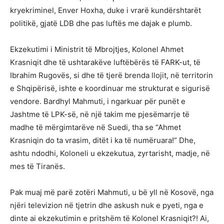
kryekriminel, Enver Hoxha, duke i vrarë kundërshtarët
politikë, gjatë LDB dhe pas luftës me dajak e plumb.
Ekzekutimi i Ministrit të Mbrojtjes, Kolonel Ahmet
Krasniqit dhe të ushtarakëve luftëbërës të FARK-ut, të
Ibrahim Rugovës, si dhe të tjerë brenda llojit, në territorin
e Shqipërisë, ishte e koordinuar me strukturat e sigurisë
vendore. Bardhyl Mahmuti, i ngarkuar për punët e
Jashtme të LPK-së, në një takim me pjesëmarrje të
madhe të mërgimtarëve në Suedi, tha se “Ahmet
Krasniqin do ta vrasim, ditët i ka të numëruara!” Dhe,
ashtu ndodhi, Koloneli u ekzekutua, zyrtarisht, madje, në
mes të Tiranës.
Pak muaj më parë zotëri Mahmuti, u bë yll në Kosovë, nga
njëri televizion në tjetrin dhe askush nuk e pyeti, nga e
dinte ai ekzekutimin e pritshëm të Kolonel Krasniqit?! Ai,