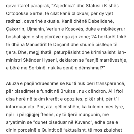
qeveritarët paraprak, “Zajednica” dhe Statusi i Kishës
Ortodokse Serbe, të cilat kanë bllokuar, për dy vjet
radhazi, qeverinë aktuale. Kanë dhënë Debelldenë,
Çakorrin, Ujmanin, Veriun e Kosovës, duke e mbikëqyrur
boshatisjen e shqiptarëve nga ajo zonë; 24 hektarët tokë
të dhëna Manastirit të Deçanit dhe shumë pisllëqe të
tjera. Dhe, megjithatë, paturpësisht dhe kriminalisht, ish-
ministri Skënder Hyseni, deklaron se “asnjë marrëveshje,
e bërë me Serbinë, nuk ka qenë e dëmshme!?”
Akuza e paqëndrueshme se Kurti nuk bëri transparencë,
për bisedimet e fundit në Bruksel, nuk qëndron. Ai i ftoi
disa herë në takim krerët e opozitës, pikërisht, për t`i
informuar ata. Por, ata, qëllimshëm, kalkulonin mes tyre,
njëri i përgjigjej ftesës, dy të tjerë mungonin, me
aryetimin se “duhet biseduar në Kuvend”, edhe pse e
dinin porosinë e Quintit që “aktualisht, të mos zbulohet