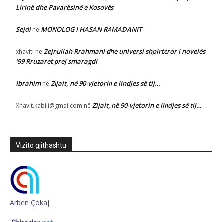
Lirinë dhe Pavarësinë e Kosovës
Sejdi
MONOLOG I HASAN RAMADANIT
në
Zejnullah Rrahmani dhe universi shpirtëror i novelës
xhaviti
në
‘99 Rruzaret prej smaragdi
Ibrahim
Zijait, në 90-vjetorin e lindjes së tij…
në
Zijait, në 90-vjetorin e lindjes së tij…
Xhavit.kabili@gmai.com
në
Vizito gjithashtu
Arben Çokaj