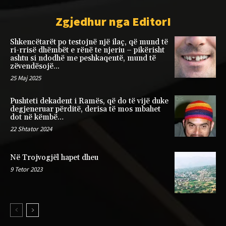
Zgjedhur nga EditorI
Shkencëtarët po testojnë një ilaç, që mund të
ri-rrisë dhëmbët e rënë te njeriu – pikërisht
ashtu si ndodhë me peshkaqentë, mund të
zëvendësojë...
25 Maj 2025
Pushteti dekadent i Ramës, që do të vijë duke
degjeneruar përditë, derisa të mos mbahet
dot në këmbë…
22 Shtator 2024
Në Trojvogjël hapet dheu
9 Tetor 2023