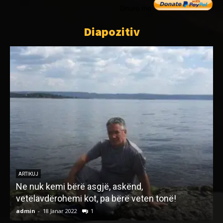
Dhuro me
Diapozitiv
ARTIKUJ
Ne nuk kemi bërë asgjë, askënd,
Ç
vetëlavdërohemi kot, pa bërë veten tonë!
admin
-
18 Janar 2022
1
a