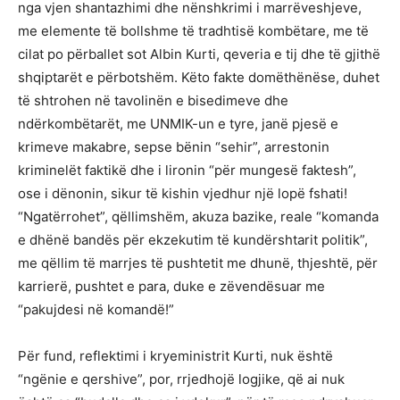
nga vjen shantazhimi dhe nënshkrimi i marrëveshjeve,
me elemente të bollshme të tradhtisë kombëtare, me të
cilat po përballet sot Albin Kurti, qeveria e tij dhe të gjithë
shqiptarët e përbotshëm. Këto fakte domëthënëse, duhet
të shtrohen në tavolinën e bisedimeve dhe
ndërkombëtarët, me UNMIK-un e tyre, janë pjesë e
krimeve makabre, sepse bënin “sehir”, arrestonin
kriminelët faktikë dhe i lironin “për mungesë faktesh”,
ose i dënonin, sikur të kishin vjedhur një lopë fshati!
“Ngatërrohet”, qëllimshëm, akuza bazike, reale “komanda
e dhënë bandës për ekzekutim të kundërshtarit politik”,
me qëllim të marrjes të pushtetit me dhunë, thjeshtë, për
karrierë, pushtet e para, duke e zëvendësuar me
“pakujdesi në komandë!”
Për fund, reflektimi i kryeministrit Kurti, nuk është
“ngënie e qershive”, por, rrjedhojë logjike, që ai nuk