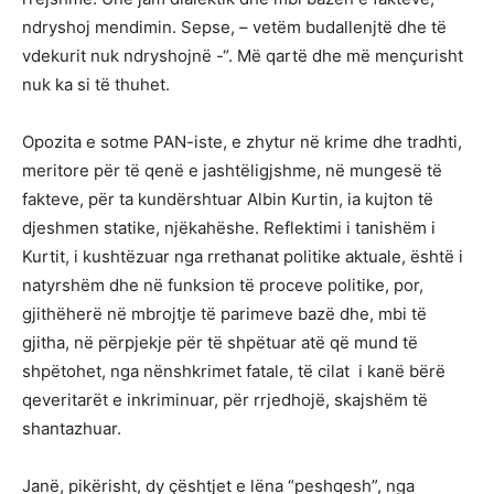
ndryshoj mendimin. Sepse, – vetëm budallenjtë dhe të
vdekurit nuk ndryshojnë -“. Më qartë dhe më mençurisht
nuk ka si të thuhet.
Opozita e sotme PAN-iste, e zhytur në krime dhe tradhti,
meritore për të qenë e jashtëligjshme, në mungesë të
fakteve, për ta kundërshtuar Albin Kurtin, ia kujton të
djeshmen statike, njëkahëshe. Reflektimi i tanishëm i
Kurtit, i kushtëzuar nga rrethanat politike aktuale, është i
natyrshëm dhe në funksion të proceve politike, por,
gjithëherë në mbrojtje të parimeve bazë dhe, mbi të
gjitha, në përpjekje për të shpëtuar atë që mund të
shpëtohet, nga nënshkrimet fatale, të cilat i kanë bërë
qeveritarët e inkriminuar, për rrjedhojë, skajshëm të
shantazhuar.
Janë, pikërisht, dy çështjet e lëna “peshqesh”, nga