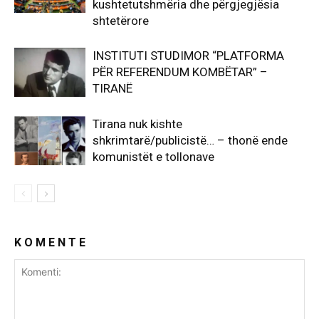
kushtetutshmëria dhe përgjegjësia
shtetërore
INSTITUTI STUDIMOR “PLATFORMA
PËR REFERENDUM KOMBËTAR” –
TIRANË
Tirana nuk kishte
shkrimtarë/publicistë… – thonë ende
komunistët e tollonave
K O M E N T E