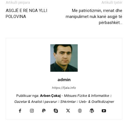
Artikulli përpara
Artikulli tjetër
ASGJË E RE NGA YLLI
Me patriotizmin, rrenat dhe
POLOVINA
manipulimet nuk kanë asgjë të
përbashkët…
admin
https://fjala.info
Publikuar nga:
Arben Çokaj
-
Mësues Fizike & Informatike ::
Gazetar & Analist i pavarur :: Shkrimtar :: Ueb- & Grafikdizajner