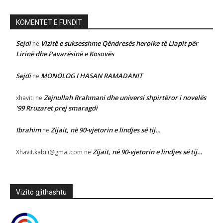
KOMENTET E FUNDIT
Sejdi
Vizitë e suksesshme Qëndresës heroike të Llapit për
në
Lirinë dhe Pavarësinë e Kosovës
Sejdi
MONOLOG I HASAN RAMADANIT
në
Zejnullah Rrahmani dhe universi shpirtëror i novelës
xhaviti
në
‘99 Rruzaret prej smaragdi
Ibrahim
Zijait, në 90-vjetorin e lindjes së tij…
në
Zijait, në 90-vjetorin e lindjes së tij…
Xhavit.kabili@gmai.com
në
Vizito gjithashtu