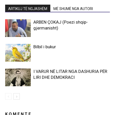
ARTIKUJ TË NGJASHËM
MË SHUMË NGA AUTORI
ARBEN ÇOKAJ (Poezi shqip-
gjermanisht)
Bilbil i bukur
I VARUR NË LITAR NGA DASHURIA PËR
LIRI DHE DEMOKRACI
K O M E N T E