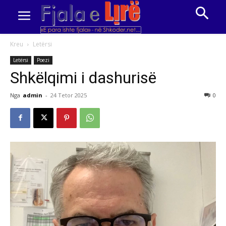
Kreu
Letërsi
Letërsi
Poezi
Shkëlqimi i dashurisë
Nga
admin
-
24 Tetor 2025
0