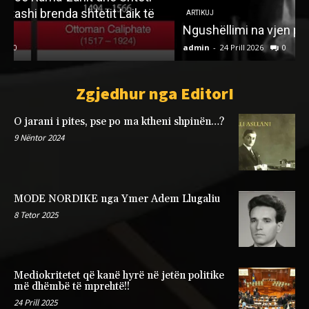
ARTIKUJ
Ngushëllimi na vjen prej jetës së tillë
admin
-
24 Prill 2026
0
a
Zgjedhur nga EditorI
O jarani i pites, pse po ma ktheni shpinën…?
9 Nëntor 2024
MODE NORDIKE nga Ymer Adem Llugaliu
8 Tetor 2025
Mediokritetet që kanë hyrë në jetën politike
më dhëmbë të mprehtë!!
24 Prill 2025