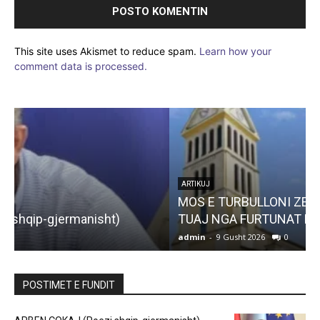
This site uses Akismet to reduce spam.
Learn how your
comment data is processed.
ARTIKUJ
MOS E TURBULLONI ZEMRËN DHE SHPIRTIN
TUAJ NGA FURTUNAT E BOTËS
admin
-
9 Gusht 2026
0
a
POSTIMET E FUNDIT