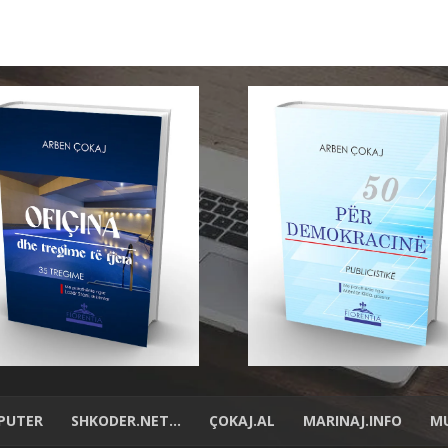
PUTER
SHKODER.NET…
ÇOKAJ.AL
MARINAJ.INFO
MU