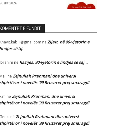
Gusht 2026
KOMENTET E FUNDIT
Zijait, në 90-vjetorin e
Xhavit.kabili@gmai.com
në
lindjes së tij…
Razijes, 90-vjetorin e lindjes së saj…
Ibrahim
në
Zejnullah Rrahmani dhe universi
Mali
në
shpirtëror i novelës ‘99 Rruzaret prej smaragdi
Zejnullah Rrahmani dhe universi
k.m
në
shpirtëror i novelës ‘99 Rruzaret prej smaragdi
Zejnullah Rrahmani dhe universi
Genci
në
shpirtëror i novelës ‘99 Rruzaret prej smaragdi