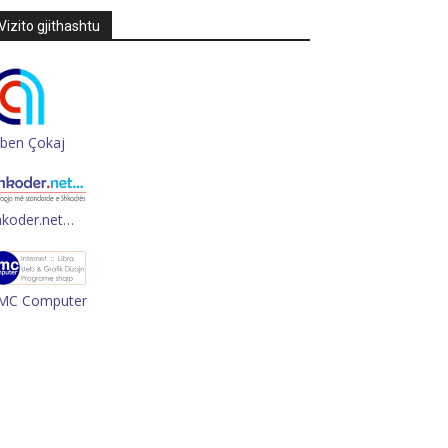
Vizito gjithashtu
rben Çokaj
hkoder.net…
MC Computer