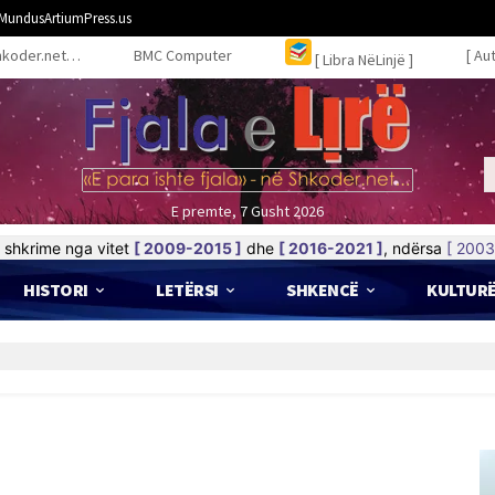
MundusArtiumPress.us
hkoder.net…
BMC Computer
[ Au
[ Libra NëLinjë ]
E premte, 7 Gusht 2026
shkrime nga vitet
[ 2009-2015 ]
dhe
[ 2016-2021 ]
, ndërsa
[ 2003
HISTORI
LETËRSI
SHKENCË
KULTUR