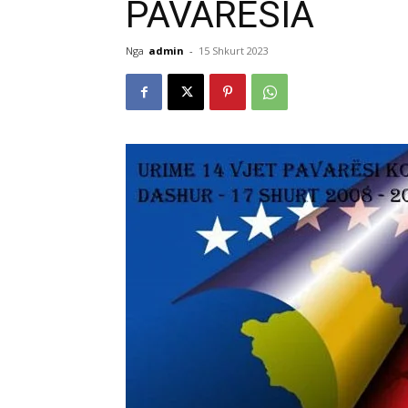
PAVARËSIA
Nga
admin
-
15 Shkurt 2023