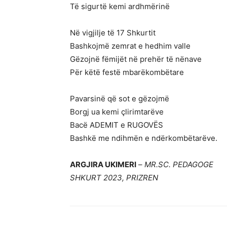
Të sigurtë kemi ardhmërinë
Në vigjilje të 17 Shkurtit
Bashkojmë zemrat e hedhim valle
Gëzojnë fëmijët në prehër të nënave
Për këtë festë mbarëkombëtare
Pavarsinë që sot e gëzojmë
Borgj ua kemi çlirimtarëve
Bacë ADEMIT e RUGOVËS
Bashkë me ndihmën e ndërkombëtarëve.
ARGJIRA UKIMERI
–
MR.SC. PEDAGOGE
SHKURT 2023, PRIZREN