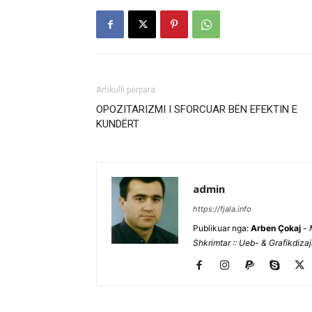
Artikulli përpara
OPOZITARIZMI I SFORCUAR BËN EFEKTIN E
KUNDËRT
admin
https://fjala.info
Publikuar nga:
Arben Çokaj
-
Shkrimtar :: Ueb- & Grafikdiza