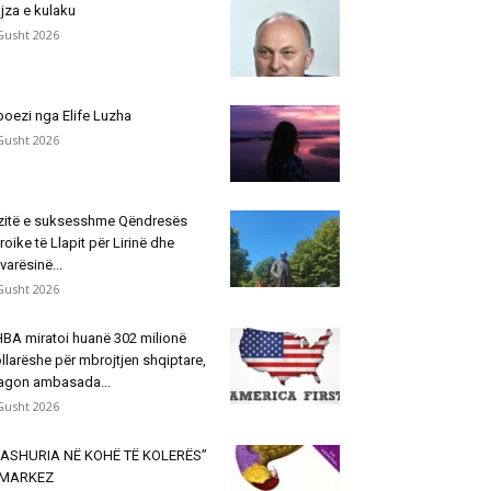
jza e kulaku
Gusht 2026
poezi nga Elife Luzha
Gusht 2026
zitë e suksesshme Qëndresës
roike të Llapit për Lirinë dhe
varësinë...
Gusht 2026
BA miratoi huanë 302 milionë
llarëshe për mbrojtjen shqiptare,
agon ambasada...
Gusht 2026
ASHURIA NË KOHË TË KOLERËS”
 MARKEZ