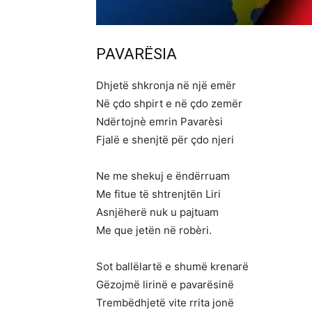
PAVARËSIA
Dhjetë shkronja në një emër
Në çdo shpirt e në çdo zemër
Ndërtojnè emrin Pavarèsi
Fjalë e shenjtë për çdo njeri
Ne me shekuj e ëndërruam
Me fitue të shtrenjtën Liri
Asnjëherë nuk u pajtuam
Me que jetën në robèri.
Sot ballëlartë e shumë krenarë
Gëzojmë lirinë e pavarësinë
Trembëdhjetë vite rrita jonë