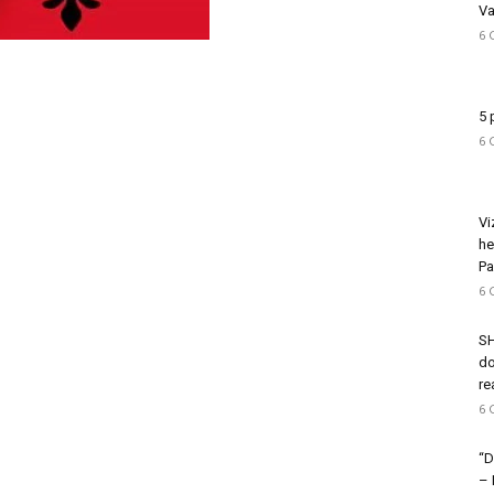
Va
6 
5 
6 
Vi
he
Pa
6 
SH
do
re
6 
“D
–