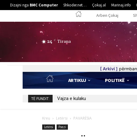
Dizajni nga
BMC Computer
Shkoder.net…
Çokaj.al
Marinaj.info
Arben Çokaj
S
24
C
Tirana
[ Arkivi ]
përmban 
ARTIKUJ
POLITIKË
5 poezi nga Elife Luzha
TË FUNDIT:
Kreu
Letërsi
PAVARËSIA
Letërsi
Poezi