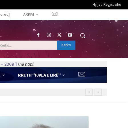
Hyrje / Regjistrohu
torët ]
ARKIVI
Kërko
Kërko...
 – 2009 ]
(
në html
)
Ë
RRETH “FJALA E LIRË”