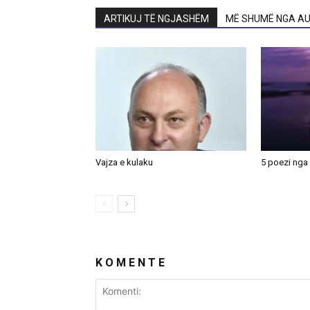
ARTIKUJ TË NGJASHËM
MË SHUMË NGA AU
Vajza e kulaku
5 poezi nga 
K O M E N T E