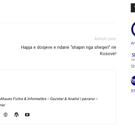
Artikulli tjetër
A
Hapja e dosjeve e ndanë “shapin nga sheqeri” në
Kosovë!
S
B
Mësues Fizike & Informatike :: Gazetar & Analist i pavarur ::
jner