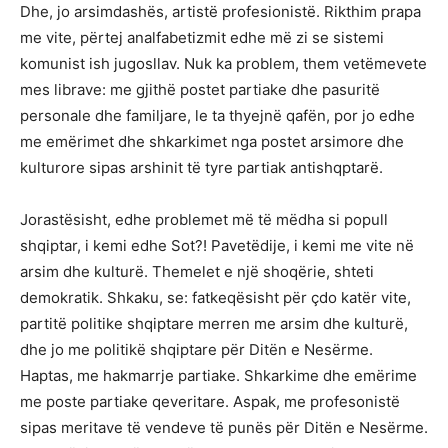
Dhe, jo arsimdashës, artistë profesionistë. Rikthim prapa
me vite, përtej analfabetizmit edhe më zi se sistemi
komunist ish jugosllav. Nuk ka problem, them vetëmevete
mes librave: me gjithë postet partiake dhe pasuritë
personale dhe familjare, le ta thyejnë qafën, por jo edhe
me emërimet dhe shkarkimet nga postet arsimore dhe
kulturore sipas arshinit të tyre partiak antishqptarë.
Jorastësisht, edhe problemet më të mëdha si popull
shqiptar, i kemi edhe Sot?! Pavetëdije, i kemi me vite në
arsim dhe kulturë. Themelet e një shoqërie, shteti
demokratik. Shkaku, se: fatkeqësisht për çdo katër vite,
partitë politike shqiptare merren me arsim dhe kulturë,
dhe jo me politikë shqiptare për Ditën e Nesërme.
Haptas, me hakmarrje partiake. Shkarkime dhe emërime
me poste partiake qeveritare. Aspak, me profesonistë
sipas meritave të vendeve të punës për Ditën e Nesërme.