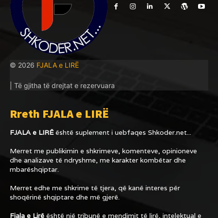
© 2026
FJALA e LIRË
| Të gjitha të drejtat e rezervuara
Rreth FJALA e LIRË
FJALA e LIRË
është suplement i uebfaqes
Shkoder.net...
Merret me publikimin e shkrimeve, komenteve, opinioneve
dhe analizave të ndryshme, me karakter kombëtar dhe
mbarëshqiptar.
Merret edhe me shkrime të tjera, që kanë interes për
shoqërinë shqiptare dhe më gjerë.
Fjala e Lirë
është një tribunë e mendimit të lirë, intelektual e