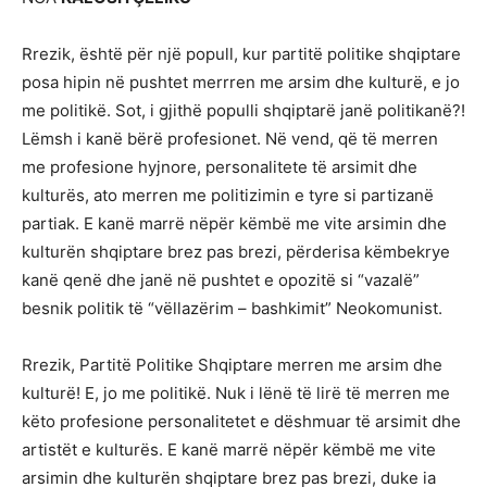
Rrezik, është për një popull, kur partitë politike shqiptare
posa hipin në pushtet merrren me arsim dhe kulturë, e jo
me politikë. Sot, i gjithë populli shqiptarë janë politikanë?!
Lëmsh i kanë bërë profesionet. Në vend, që të merren
me profesione hyjnore, personalitete të arsimit dhe
kulturës, ato merren me politizimin e tyre si partizanë
partiak. E kanë marrë nëpër këmbë me vite arsimin dhe
kulturën shqiptare brez pas brezi, përderisa këmbekrye
kanë qenë dhe janë në pushtet e opozitë si “vazalë”
besnik politik të “vëllazërim – bashkimit” Neokomunist.
Rrezik, Partitë Politike Shqiptare merren me arsim dhe
kulturë! E, jo me politikë. Nuk i lënë të lirë të merren me
këto profesione personalitetet e dëshmuar të arsimit dhe
artistët e kulturës. E kanë marrë nëpër këmbë me vite
arsimin dhe kulturën shqiptare brez pas brezi, duke ia