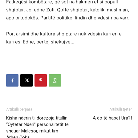
Fatkeqësi kombëtare, që sot na hakmerret si popull
shqiptar. Jo, edhe Zoti. Qoftë shqiptar, katolik, musliman,
apo ortodokës. Partitë politike, lindin dhe vdesin pa varr.
Por, arsimi dhe kultura shqiptare nuk vdesin kurrën e
kurrës. Edhe, përtej shekujve…
Artikulli përpara
Artikulli tjetër
Kisha nderin t’i dorëzoja titullin
A do të hapet Ura?!
“Qytetar Nderi” personalitetit të
shquar Malësor, mikut tim
Arben Çokaj