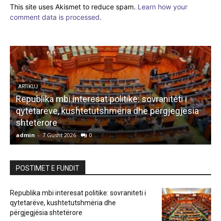
This site uses Akismet to reduce spam.
Learn how your
comment data is processed.
LETËRSI
Bisedë me zanën
admin
-
7 Gusht 2026
0
a
POSTIMET E FUNDIT
Republika mbi interesat politike: sovraniteti i
qytetarëve, kushtetutshmëria dhe
përgjegjësia shtetërore