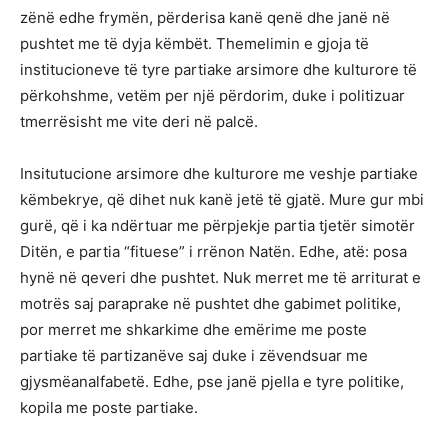
zënë edhe frymën, përderisa kanë qenë dhe janë në
pushtet me të dyja këmbët. Themelimin e gjoja të
institucioneve të tyre partiake arsimore dhe kulturore të
përkohshme, vetëm per një përdorim, duke i politizuar
tmerrësisht me vite deri në palcë.
Insitutucione arsimore dhe kulturore me veshje partiake
këmbekrye, që dihet nuk kanë jetë të gjatë. Mure gur mbi
gurë, që i ka ndërtuar me përpjekje partia tjetër simotër
Ditën, e partia “fituese” i rrënon Natën. Edhe, atë: posa
hynë në qeveri dhe pushtet. Nuk merret me të arriturat e
motrës saj paraprake në pushtet dhe gabimet politike,
por merret me shkarkime dhe emërime me poste
partiake të partizanëve saj duke i zëvendsuar me
gjysmëanalfabetë. Edhe, pse janë pjella e tyre politike,
kopila me poste partiake.