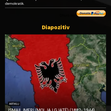
demokratik.
Dhuro me
Diapozitiv
ARTIKUJ
Kur Gazeta IMPAKT dhe Rexhep Elezaj shpallin
luftë kundër shqiptarëve