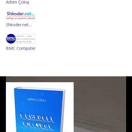
Arben Çokaj
Shkoder.net…
BMC Computer