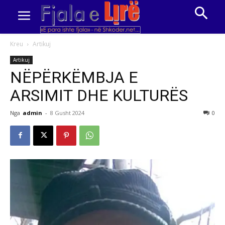
Kreu
Artikuj
Artikuj
NËPËRKËMBJA E
ARSIMIT DHE KULTURËS
Nga
admin
-
8 Gusht 2024
0