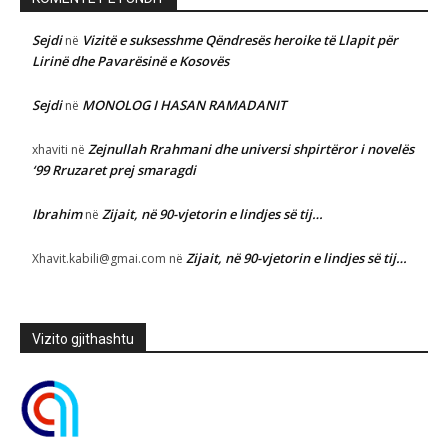
Sejdi
Vizitë e suksesshme Qëndresës heroike të Llapit për
në
Lirinë dhe Pavarësinë e Kosovës
Sejdi
MONOLOG I HASAN RAMADANIT
në
Zejnullah Rrahmani dhe universi shpirtëror i novelës
xhaviti
në
‘99 Rruzaret prej smaragdi
Ibrahim
Zijait, në 90-vjetorin e lindjes së tij…
në
Zijait, në 90-vjetorin e lindjes së tij…
Xhavit.kabili@gmai.com
në
Vizito gjithashtu