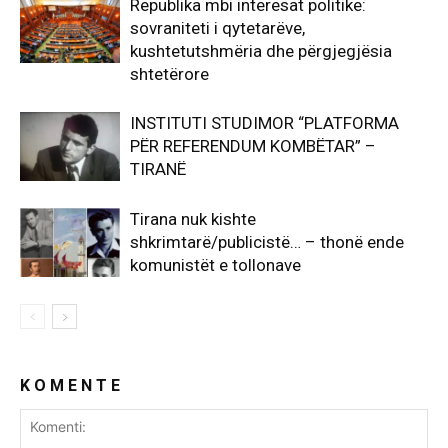
Republika mbi interesat politike:
sovraniteti i qytetarëve,
kushtetutshmëria dhe përgjegjësia
shtetërore
INSTITUTI STUDIMOR “PLATFORMA
PËR REFERENDUM KOMBËTAR” –
TIRANË
Tirana nuk kishte
shkrimtarë/publicistë… – thonë ende
komunistët e tollonave
K O M E N T E