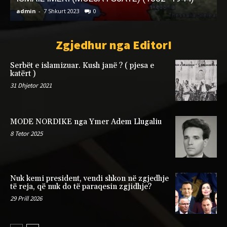
admin
-
27 Janar 2026
0
a
Zgjedhur nga EditorI
Serbët e islamizuar. Kush janë ? ( pjesa e
katërt )
31 Dhjetor 2021
MODE NORDIKE nga Ymer Adem Llugaliu
8 Tetor 2025
Nuk kemi president, vendi shkon në zgjedhje
të reja, që nuk do të paraqesin zgjidhje?
29 Prill 2026