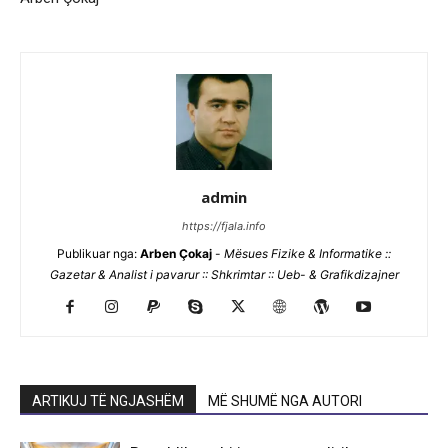
admin
https://fjala.info
Publikuar nga:
Arben Çokaj
-
Mësues Fizike & Informatike ::
Gazetar & Analist i pavarur :: Shkrimtar :: Ueb- & Grafikdizajner
ARTIKUJ TË NGJASHËM
MË SHUMË NGA AUTORI