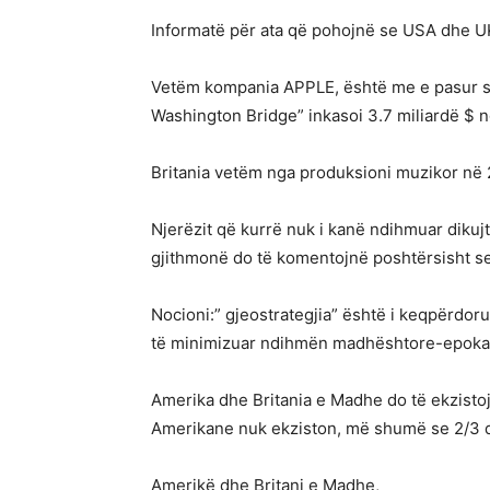
Informatë për ata që pohojnë se USA dhe U
Vetëm kompania APPLE, është me e pasur s
Washington Bridge” inkasoi 3.7 miliardë $ n
Britania vetëm nga produksioni muzikor në 2
Njerëzit që kurrë nuk i kanë ndihmuar diku
gjithmonë do të komentojnë poshtërsisht se 
Nocioni:” gjeostrategjia” është i keqpërdoru
të minimizuar ndihmën madhështore-epokal
Amerika dhe Britania e Madhe do të ekzist
Amerikane nuk ekziston, më shumë se 2/3 d
Amerikë dhe Britani e Madhe,