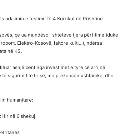
ës ndalimin e festimit të 4 Korrikut në Prishtinë.
Kosovës, çë ua mundësoi shteteve tjera përfitime (duke
roport, Elektro-Kosovë, faltore kulti…), ndërsa
eta në KS.
tuar asnjë cent nga investimet e tyre çë arrijnë
 të sigurimit të lirisë, me prezencën ushtarake, dhe
llin humanitarë:
i lirinë 6 shekuj.
-Britanez