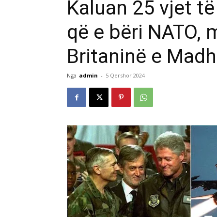
Kaluan 25 vjet të
që e bëri NATO,
Britaninë e Mad
Nga
admin
-
5 Qershor 2024