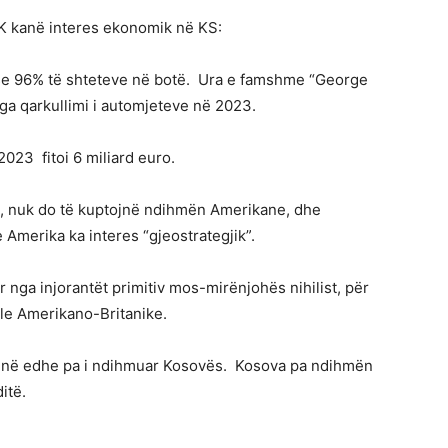
K kanë interes ekonomik në KS:
e 96% të shteteve në botë. Ura e famshme “George
ga qarkullimi i automjeteve në 2023.
023 fitoi 6 miliard euro.
jt, nuk do të kuptojnë ndihmën Amerikane, dhe
Amerika ka interes “gjeostrategjik”.
r nga injorantët primitiv mos-mirënjohës nihilist, për
e Amerikano-Britanike.
ojnë edhe pa i ndihmuar Kosovës. Kosova pa ndihmën
itë.