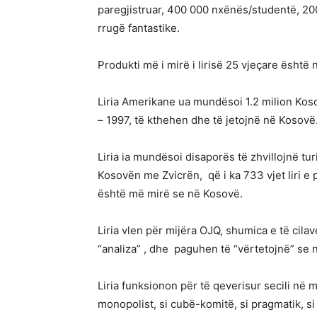
paregjistruar, 400 000 nxënës/studentë, 200
rrugë fantastike.
Produkti më i mirë i lirisë 25 vjeçare është nj
Liria Amerikane ua mundësoi 1.2 milion Kos
– 1997, të kthehen dhe të jetojnë në Kosovë
Liria ia mundësoi disaporës të zhvillojnë t
Kosovën me Zvicrën, që i ka 733 vjet liri e 
është më mirë se në Kosovë.
Liria vlen për mijëra OJQ, shumica e të cilav
“analiza” , dhe paguhen të “vërtetojnë” se 
Liria funksionon për të qeverisur secili në 
monopolist, si cubë-komitë, si pragmatik, si qev