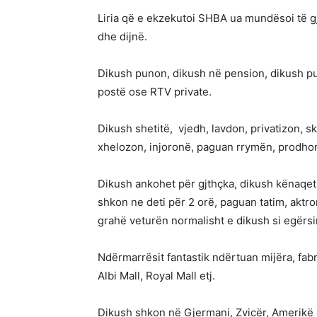
Liria që e ekzekutoi SHBA ua mundësoi të gj
dhe dijnë.
Dikush punon, dikush në pension, dikush p
postë ose RTV private.
Dikush shetitë, vjedh, lavdon, privatizon, 
xhelozon, injoronë, paguan rrymën, prodh
Dikush ankohet për gjthçka, dikush kënaqet
shkon ne deti për 2 orë, paguan tatim, aktro
grahë veturën normalisht e dikush si egërs
Ndërmarrësit fantastik ndërtuan mijëra, fab
Albi Mall, Royal Mall etj.
Dikush shkon në Gjermani, Zvicër, Amerikë e