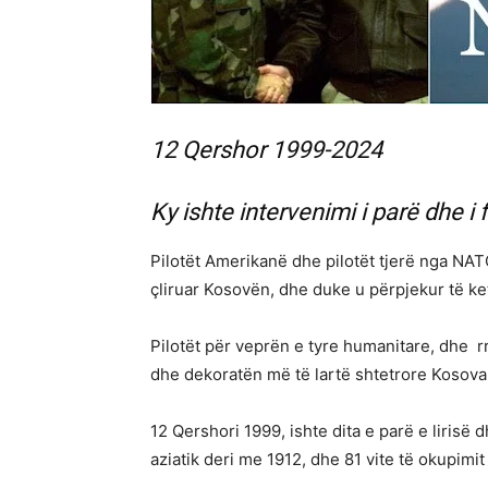
12 Qershor 1999-2024
Ky ishte intervenimi i parë dhe i 
Pilotët Amerikanë dhe pilotët tjerë nga NATO
çliruar Kosovën, dhe duke u përpjekur të ke
Pilotët për veprën e tyre humanitare, dhe rr
dhe dekoratën më të lartë shtetrore Kosova
12 Qershori 1999, ishte dita e parë e lirisë
aziatik deri me 1912, dhe 81 vite të okupimi