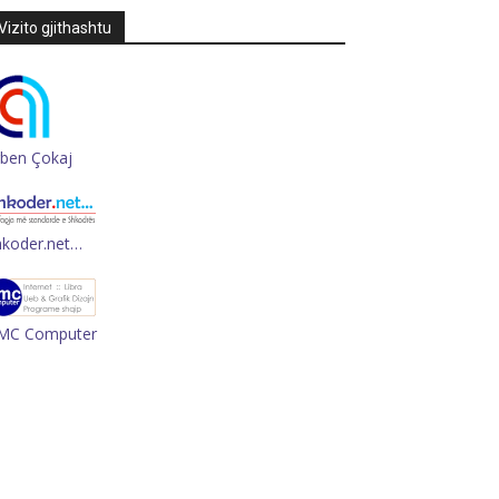
Vizito gjithashtu
rben Çokaj
hkoder.net…
MC Computer