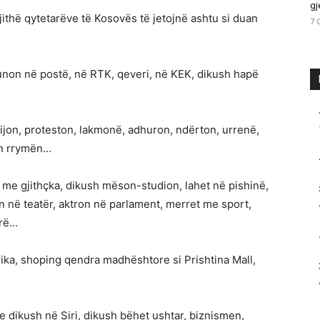
gj
ithë qytetarëve të Kosovës të jetojnë ashtu si duan
7 
unon në postë, në RTK, qeveri, në KEK, dikush hapë
skijon, proteston, lakmonë, adhuron, ndërton, urrenë,
on rrymën…
 me gjithçka, dikush mëson-studion, lahet në pishinë,
n në teatër, aktron në parlament, merret me sport,
irë…
rika, shoping qendra madhështore si Prishtina Mall,
 dikush në Siri, dikush bëhet ushtar, biznismen,