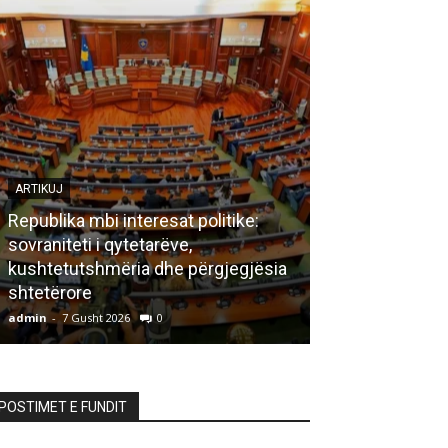
ARTIKUJ
Republika mbi interesat politike:
sovraniteti i qytetarëve,
LETËRSI
kushtetutshmëria dhe përgjegjësia
shtetërore
Bisedë me za
admin
-
7 Gusht 2026
0
admin
-
7 Gusht 20
POSTIMET E FUNDIT