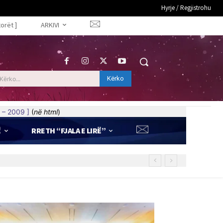
Hyrje / Regjistrohu
torët ]
ARKIVI
Kërko
Kërko...
 – 2009 ]
(
në html
)
Ë
RRETH “FJALA E LIRË”