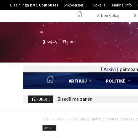
Dizajni nga
BMC Computer
Shkoder.net…
Çokaj.al
Marinaj.info
Arben Çokaj
S
24.4
C
Tirana
[ Arkivi ]
përmban 
ARTIKUJ
POLITIKË
Bisedë me zanën
TË FUNDIT:
Kreu
Artikuj
Kaluan 25 vjet të çlirimit të Kosovës,
Artikuj