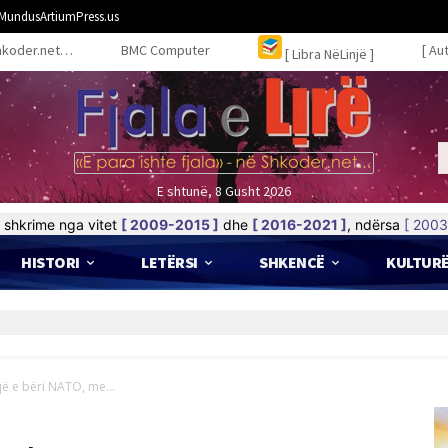
MundusArtiumPress.us
hkoder.net…
BMC Computer
[ Au
[ Libra NëLinjë ]
E shtunë, 8 Gusht 2026
shkrime nga vitet
[ 2009-2015 ]
dhe
[ 2016-2021 ]
, ndërsa
[ 2003
HISTORI
LETËRSI
SHKENCË
KULTUR
 që e bëri NATO, me...