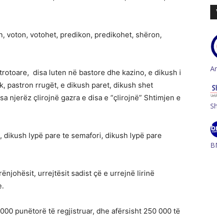
n, voton, votohet, predikon, predikohet, shëron,
A
 trotoare, disa luten në bastore dhe kazino, e dikush i
k, pastron rrugët, e dikush paret, dikush shet
sa njerëz çlirojnë gazra e disa e “çlirojnë” Shtimjen e
S
, dikush lypë pare te semafori, dikush lypë pare
B
ënjohësit, urrejtësit sadist çë e urrejnë lirinë
e.
 000 punëtorë të regjistruar, dhe afërsisht 250 000 të