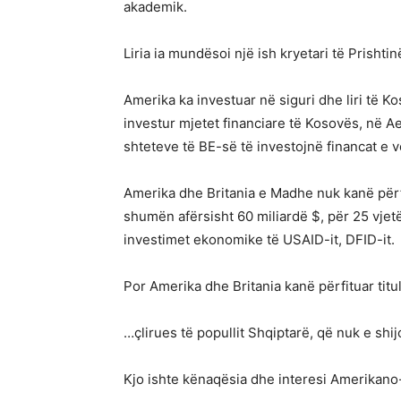
akademik.
Liria ia mundësoi një ish kryetari të Prishtin
Amerika ka investuar në siguri dhe liri të 
investur mjetet financiare të Kosovës, në Ae
shteteve të BE-së të investojnë financat e v
Amerika dhe Britania e Madhe nuk kanë përfi
shumën afërsisht 60 miliardë $, për 25 vjetë
investimet ekonomike të USAID-it, DFID-it.
Por Amerika dhe Britania kanë përfituar titu
…çlirues të popullit Shqiptarë, që nuk e shijo
Kjo ishte kënaqësia dhe interesi Amerikano