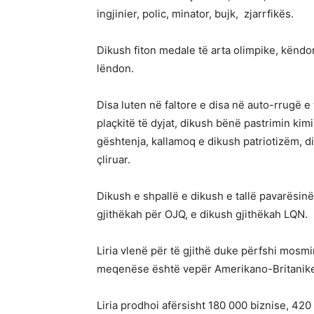
ingjinier, polic, minator, bujk, zjarrfikës.
Dikush fiton medale të arta olimpike, këndo
lëndon.
Disa luten në faltore e disa në auto-rrugë e
plaçkitë të dyjat, dikush bënë pastrimin kimi
gështenja, kallamoq e dikush patriotizëm, di
çliruar.
Dikush e shpallë e dikush e tallë pavarësinë
gjithëkah për OJQ, e dikush gjithëkah LQN.
Liria vlenë për të gjithë duke përfshi mosmir
meqenëse është vepër Amerikano-Britanik
Liria prodhoi afërsisht 180 000 biznise, 420