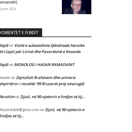
ermanisht)
Gusht 2026
KOMENTET E FUNDIT
Sejdi
Vizitë e suksesshme Qëndresës heroike
në
të Llapit për Lirinë dhe Pavarësinë e Kosovës
Sejdi
MONOLOG I HASAN RAMADANIT
në
Zejnullah Rrahmani dhe universi
xhaviti
në
shpirtëror i novelës ‘99 Rruzaret prej smaragdi
Ibrahim
Zijait, në 90-vjetorin e lindjes së tij…
në
Zijait, në 90-vjetorin e
Xhavit.kabili@gmai.com
në
lindjes së tij…