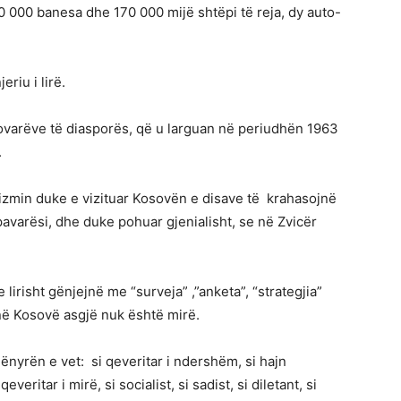
 000 banesa dhe 170 000 mijë shtëpi të reja, dy auto-
eriu i lirë.
ovarëve të diasporës, që u larguan në periudhën 1963
.
urizmin duke e vizituar Kosovën e disave të krahasojnë
pavarësi, dhe duke pohuar gjenialisht, se në Zvicër
e lirisht gënjejnë me “surveja” ,”anketa”, “strategjia”
në Kosovë asgjë nuk është mirë.
mënyrën e vet: si qeveritar i ndershëm, si hajn
eritar i mirë, si socialist, si sadist, si diletant, si