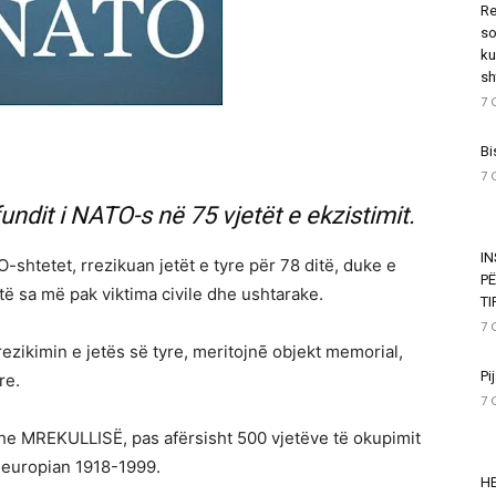
Re
so
ku
sh
7 
Bi
7 
fundit i NATO-s në 75 vjetët e ekzistimit.
I
-shtetet, rrezikuan jetët e tyre për 78 ditë, duke e
P
të sa më pak viktima civile dhe ushtarake.
T
7 
ezikimin e jetës së tyre, meritojnē objekt memorial,
Pi
re.
7 
 dhe MREKULLISË, pas afërsisht 500 vjetëve të okupimit
t europian 1918-1999.
HE