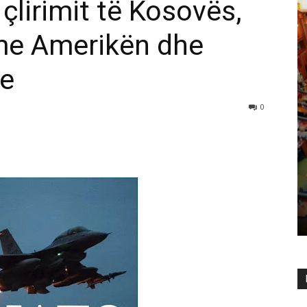
 çlirimit të Kosovës,
 me Amerikën dhe
he
0