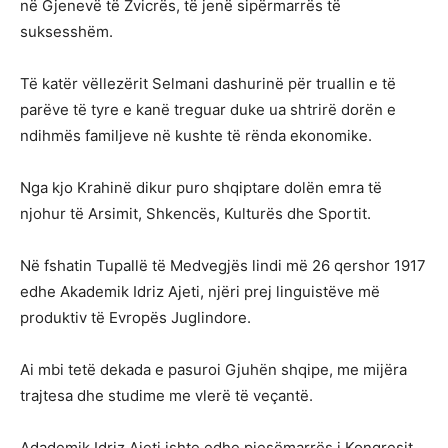
në Gjenevë të Zvicrës, të jenë sipërmarrës të
suksesshëm.
Të katër vëllezërit Selmani dashurinë për truallin e të
parëve të tyre e kanë treguar duke ua shtrirë dorën e
ndihmës familjeve në kushte të rënda ekonomike.
Nga kjo Krahinë dikur puro shqiptare dolën emra të
njohur të Arsimit, Shkencës, Kulturës dhe Sportit.
Në fshatin Tupallë të Medvegjës lindi më 26 qershor 1917
edhe Akademik Idriz Ajeti, njëri prej linguistëve më
produktiv të Evropës Juglindore.
Ai mbi tetë dekada e pasuroi Gjuhën shqipe, me mijëra
trajtesa dhe studime me vlerë të veçantë.
Adademik Idriz Ajeti ishte edhe pjesëmarrës i Kongresit