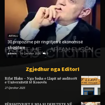
ARTIKUJ
30 propozime për ringritjen e ekonomisë
shqiptare
admin
-
16 Qershor 2026
0
a
Zgjedhur nga EditorI
Rifat Blaku – Nga fusha e Llapit në auditorët
e Universitetit të Kosovës
27 Qershor 2025
PËRSHTYPJET E MIA SI DEPUTETE NË