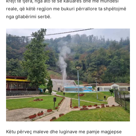
krejt të tjera, nga ato të së kaluarës dhe me mundësi
reale, që këtë regjion me bukuri përrallore ta shpëtojmë
nga gllabërimi serbë.
Këtu përveç maleve dhe luginave me pamje magjepse