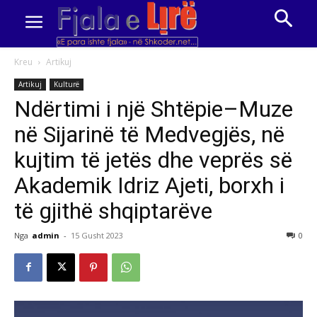
Kreu
Artikuj
Artikuj
Kulturë
Ndërtimi i një Shtëpie–Muze
në Sijarinë të Medvegjës, në
kujtim të jetës dhe veprës së
Akademik Idriz Ajeti, borxh i
të gjithë shqiptarëve
Nga
admin
-
15 Gusht 2023
0