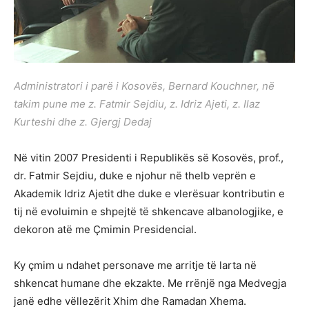
Administratori i parë i Kosovës, Bernard Kouchner, në
takim pune me z. Fatmir Sejdiu, z. Idriz Ajeti, z. Ilaz
Kurteshi dhe z. Gjergj Dedaj
Në vitin 2007 Presidenti i Republikës së Kosovës, prof.,
dr. Fatmir Sejdiu, duke e njohur në thelb veprën e
Akademik Idriz Ajetit dhe duke e vlerësuar kontributin e
tij në evoluimin e shpejtë të shkencave albanologjike, e
dekoron atë me Çmimin Presidencial.
Ky çmim u ndahet personave me arritje të larta në
shkencat humane dhe ekzakte. Me rrënjë nga Medvegja
janë edhe vëllezërit Xhim dhe Ramadan Xhema.