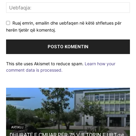
Ruaj emrin, emailin dhe uebfaqen në këtë shfletues për
herën tjetër që komentoj.
This site uses Akismet to reduce spam.
Learn how your
comment data is processed.
ARTIKUJ
DHURATË E ÇMUAR PËR 75 VJETORIN E UBT-së