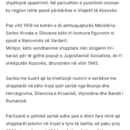
shpëtojnë spastrimit. Në periudhën e pushtimit otoman
ky regjion ishte pjesë përbërëse e Vilajetit të Kosovës.
Pas vitit 1918 në kohën e të ashtuquajturës Mbretëria
Serbo-Kroate e Sllovene këto tri komuna figuronin si
pjesë e Banovinës së Vardarit.
Mirëpo, këto vendbanime shqiptare nën sloganin liri-
barazi për të gjithë popujt e Jugosllavisë Socialiste, do t’i
shkëputën Kosovës, dhunshëm në vitin 1945.
Serbia me kusht që ta nivelizojë numrin e serbëve me
shqiptarët në këto troje sjell serbë nga Bosnja dhe
Hercegovina, Sllavonia e Kroacisë, Vojvodina dhe Banati i
Rumanisë.
Partizanë e çetnikë serbë edhe pse e dinin fare mirë që
shqiptarët jetonin në trojet e tyre të lashta, së paku prej