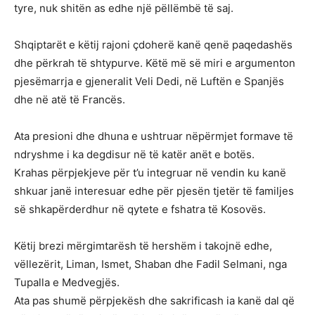
tyre, nuk shitën as edhe një pëllëmbë të saj.
Shqiptarët e këtij rajoni çdoherë kanë qenë paqedashës
dhe përkrah të shtypurve. Këtë më së miri e argumenton
pjesëmarrja e gjeneralit Veli Dedi, në Luftën e Spanjës
dhe në atë të Francës.
Ata presioni dhe dhuna e ushtruar nëpërmjet formave të
ndryshme i ka degdisur në të katër anët e botës.
Krahas përpjekjeve për t’u integruar në vendin ku kanë
shkuar janë interesuar edhe për pjesën tjetër të familjes
së shkapërderdhur në qytete e fshatra të Kosovës.
Këtij brezi mërgimtarësh të hershëm i takojnë edhe,
vëllezërit, Liman, Ismet, Shaban dhe Fadil Selmani, nga
Tupalla e Medvegjës.
Ata pas shumë përpjekësh dhe sakrificash ia kanë dal që