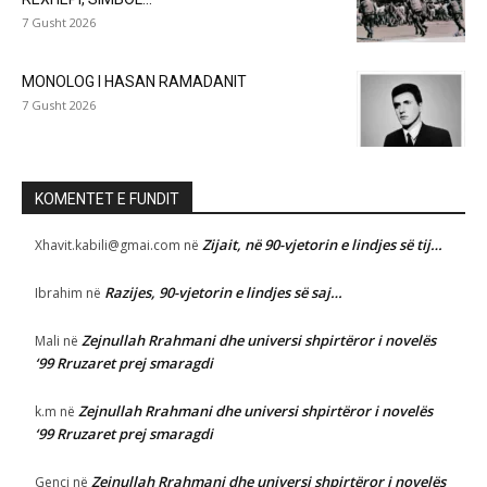
7 Gusht 2026
MONOLOG I HASAN RAMADANIT
7 Gusht 2026
KOMENTET E FUNDIT
Zijait, në 90-vjetorin e lindjes së tij…
Xhavit.kabili@gmai.com
në
Razijes, 90-vjetorin e lindjes së saj…
Ibrahim
në
Zejnullah Rrahmani dhe universi shpirtëror i novelës
Mali
në
‘99 Rruzaret prej smaragdi
Zejnullah Rrahmani dhe universi shpirtëror i novelës
k.m
në
‘99 Rruzaret prej smaragdi
Zejnullah Rrahmani dhe universi shpirtëror i novelës
Genci
në