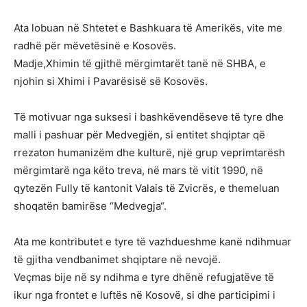
Ata lobuan në Shtetet e Bashkuara të Amerikës, vite me
radhë për mëvetësinë e Kosovës.
Madje,Xhimin të gjithë mërgimtarët tanë në SHBA, e
njohin si Xhimi i Pavarësisë së Kosovës.
Të motivuar nga suksesi i bashkëvendëseve të tyre dhe
malli i pashuar për Medvegjën, si entitet shqiptar që
rrezaton humanizëm dhe kulturë, një grup veprimtarësh
mërgimtarë nga këto treva, në mars të vitit 1990, në
qytezën Fully të kantonit Valais të Zvicrës, e themeluan
shoqatën bamirëse “Medvegja“.
Ata me kontributet e tyre të vazhdueshme kanë ndihmuar
të gjitha vendbanimet shqiptare në nevojë.
Veçmas bije në sy ndihma e tyre dhënë refugjatëve të
ikur nga frontet e luftës në Kosovë, si dhe participimi i