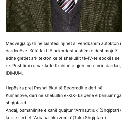
Medvegja qysh në lashtësi njihet si vendbanim autokton i
dardanëve. Këtë fakt të pakontestueshëm e dëshmojnë
edhe gjetjet arkitektonike të shekullit të-IV-të epokës së
re. Pushtimi romak këtë Krahinë e gjen me emrin dardan,
IDIMUM.
Hapësira prej Pashallëkut të Beogradit e deri në
Kumanovë, deri në shekullin e-XIX- ka qenë e banuar nga
shqiptarët.
Andaj, osmanlinjtë e kanë quajtur “Arrnautlluk“(Shqiptari)
kurse serbët “Arbanashka zemla”(Toka Shqiptare)