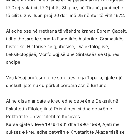
të Drejtshkrimit të Gjuhës Shqipe, në Tiranë, punimet e
të cilit u zhvilluan prej 20 deri më 25 nëntor të vitit 1972.
Ai edhe pse në rrethana të vështira krahas Eqrem Çabejt,
i dha thesare të shumta Fonetikës historike, Gramatikës
historike, Historisë së gjuhësisë, Dialektologjisë,
Leksikologjisë, Morfologjisë dhe Sintaksës së Gjuhës
shqipe.
Veç kësaj profesori dhe studiuesi nga Tupalla, gjatë një
shekulli jetë nuk u përkul përpara asnjë furtune.
Ai në disa mandate e kreu edhe detyrën e Dekanit në
Fakultetin Filologjik të Prishtinës, si dhe detyrën e
Rektorit të Universitetit të Kosovës.
Kurse gjatë viteve 1979-1981 dhe 1996-1999, Ajeti me
sukses e kreu edhe detyrën e Kryetarit të Akademisë së