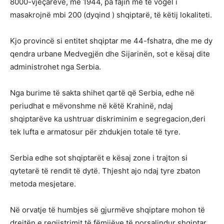
8000-vjeçarëve, më 1944, pa fajin më të vogël i
masakrojnë mbi 200 (dyqind ) shqiptarë, të këtij lokaliteti.
Kjo provincë si entitet shqiptar me 44-fshatra, dhe me dy
qendra urbane Medvegjën dhe Sijarinën, sot e kësaj dite
administrohet nga Serbia.
Nga burime të sakta shihet qartë që Serbia, edhe në
periudhat e mëvonshme në këtë Krahinë, ndaj
shqiptarëve ka ushtruar diskriminim e segregacion,deri
tek lufta e armatosur për zhdukjen totale të tyre.
Serbia edhe sot shqiptarët e kësaj zone i trajton si
qytetarë të rendit të dytë. Thjesht ajo ndaj tyre zbaton
metoda mesjetare.
Në orvatje të humbjes së gjurmëve shqiptare mohon të
drejtën e regjistrimit të fëmijëve të porsalindur shqiptar