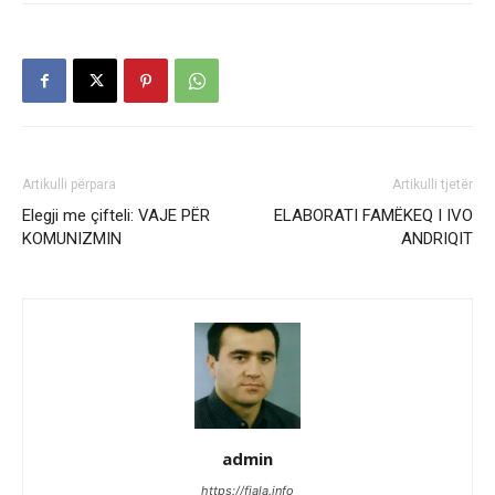
Artikulli përpara
Artikulli tjetër
Elegji me çifteli: VAJE PËR
ELABORATI FAMËKEQ I IVO
KOMUNIZMIN
ANDRIQIT
admin
https://fjala.info