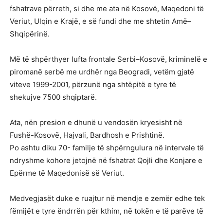
fshatrave përreth, si dhe me ata në Kosovë, Maqedoni të
Veriut, Ulqin e Krajë, e së fundi dhe me shtetin Amë–
Shqipërinë.
Më të shpërthyer lufta frontale Serbi–Kosovë, kriminelë e
piromanë serbë me urdhër nga Beogradi, vetëm gjatë
viteve 1999-2001, përzunë nga shtëpitë e tyre të
shekujve 7500 shqiptarë.
Ata, nën presion e dhunë u vendosën kryesisht në
Fushë-Kosovë, Hajvali, Bardhosh e Prishtinë.
Po ashtu diku 70- familje të shpërngulura në intervale të
ndryshme kohore jetojnë në fshatrat Qojli dhe Konjare e
Epërme të Maqedonisë së Veriut.
Medvegjasët duke e ruajtur në mendje e zemër edhe tek
fëmijët e tyre ëndrrën për kthim, në tokën e të parëve të