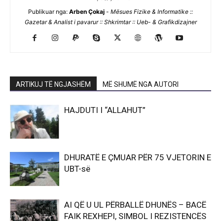
Publikuar nga:
Arben Çokaj
-
Mësues Fizike & Informatike ::
Gazetar & Analist i pavarur :: Shkrimtar :: Ueb- & Grafikdizajner
ARTIKUJ TË NGJASHËM
MË SHUMË NGA AUTORI
HAJDUTI I “ALLAHUT”
DHURATË E ÇMUAR PËR 75 VJETORIN E
UBT-së
AI QË U UL PËRBALLË DHUNËS – BACË
FAIK REXHEPI, SIMBOL I REZISTENCËS