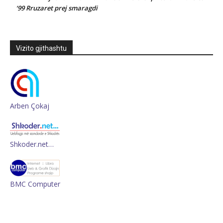
‘99 Rruzaret prej smaragdi
Vizito gjithashtu
Arben Çokaj
Shkoder.net…
BMC Computer