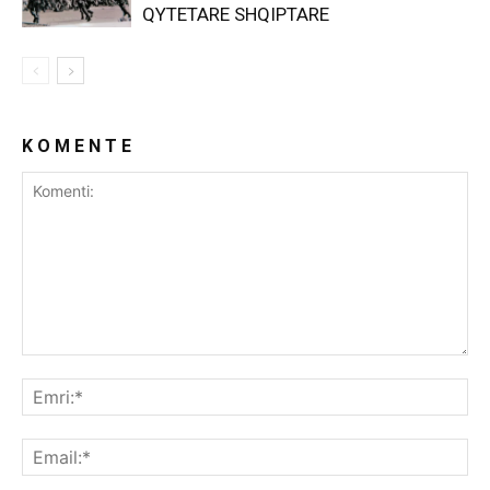
QYTETARE SHQIPTARE
K O M E N T E