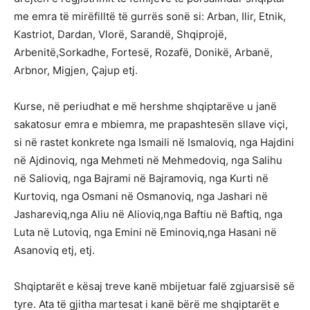
me emra të mirëfilltë të gurrës sonë si: Arban, Ilir, Etnik,
Kastriot, Dardan, Vlorë, Sarandë, Shqiprojë,
Arbenitë,Sorkadhe, Fortesë, Rozafë, Donikë, Arbanë,
Arbnor, Migjen, Çajup etj.
Kurse, në periudhat e më hershme shqiptarëve u janë
sakatosur emra e mbiemra, me prapashtesën sllave viçi,
si në rastet konkrete nga Ismaili në Ismaloviq, nga Hajdini
në Ajdinoviq, nga Mehmeti në Mehmedoviq, nga Salihu
në Salioviq, nga Bajrami në Bajramoviq, nga Kurti në
Kurtoviq, nga Osmani në Osmanoviq, nga Jashari në
Jashareviq,nga Aliu në Alioviq,nga Baftiu në Baftiq, nga
Luta në Lutoviq, nga Emini në Eminoviq,nga Hasani në
Asanoviq etj, etj.
Shqiptarët e kësaj treve kanë mbijetuar falë zgjuarsisë së
tyre. Ata të gjitha martesat i kanë bërë me shqiptarët e