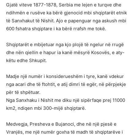
Gjatë viteve 1877-1878, Serbia me lejen e turqve dhe
ndihmën e rusëve ka bërë gjenocid mbi shqiptarët etnik
të Sanxhakut të Nishit. Ajo e papenguar nga askush mbi
600 fshatra shqiptare i ka bërë rrafsh me tokë.
Shqiptarët e mbijetuar nga kjo plojë të ngelur në rrugë
dhe nën qiellin e hapur ia kanë mësyrë Kosovës, e aty-
këtu edhe Shkupit.
Madje një numër i konsiderueshëm i tyre, kanë vdekur
nga acari dhe të ftohtit, e atij dimri të egër, në përpjekje
për të shpëtuar.
Nga Sanxhaku i Nishit me diku një sipërfaqe prej 11000
km2, ndiqen mbi 300-mijë shqiptarë.
Medvegja, Presheva e Bujanoci, dhe në një pjesë e
Vranjës, me një numër goxha të madh të shqiptarëve i