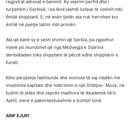
regjistrat adresat e banimit. Ky veprim perfid dhe i
turpshëm i Serbisë, i ka lënë jashtë listave të votimit mbi
6mijë shqiptarë. E, në anën tjetër ata nuk harrohen kur
është në pyetje tatimi mbi pronën.
Ata që kanë sy e vesh shohin që Serbia, pa zgjedhur
mjete po mundohet që nga Medvegja e Sijarina
denbabaden toka shqiptare të përzë edhe shqiptarin e
fundit.
Këto përpjekje fashisoide dhe sioniste të saj ndalën me
investime kapitale dhe ndërtimin e një Shtëpie- Muze, në
kujtim të jetës dhe veprës madhore të Akademik Idriz
Ajetit, vlerë e pakontestueshme e kombit tonë.
ARIF EJUPI