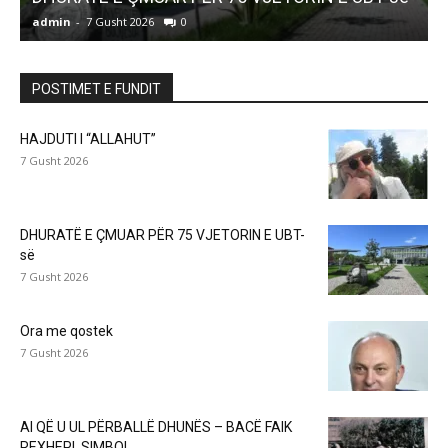
admin
-
7 Gusht 2026
0
a
POSTIMET E FUNDIT
HAJDUTI I “ALLAHUT”
7 Gusht 2026
DHURATË E ÇMUAR PËR 75 VJETORIN E UBT-
së
7 Gusht 2026
Ora me qostek
7 Gusht 2026
AI QË U UL PËRBALLË DHUNËS – BACË FAIK
REXHEPI, SIMBOL...