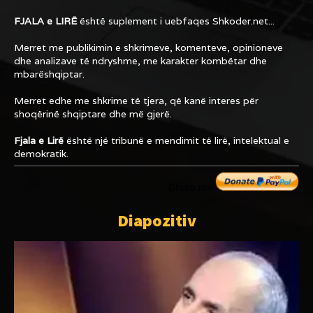
FJALA e LIRË
është suplement i uebfaqes
Shkoder.net...
Merret me publikimin e shkrimeve, komenteve, opinioneve
dhe analizave të ndryshme, me karakter kombëtar dhe
mbarëshqiptar.
Merret edhe me shkrime të tjera, që kanë interes për
shoqërinë shqiptare dhe më gjerë.
Fjala e Lirë
është një tribunë e mendimit të lirë, intelektual e
demokratik.
Dhuro me
Diapozitiv