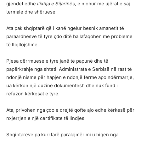
gjendet edhe
ilixhja e Sijarinës
, e njohur me ujërat e saj
termale dhe shëruese.
Ata pak shqiptarë që i kanë ngelur besnik amanetit të
paraardhësve të tyre çdo ditë ballafaqohen me probleme
të llojllojshme.
Pjesa dërrmuese e tyre janë të papunë dhe të
papërkrahje nga shteti. Administrata e Serbisë në rast të
ndonjë nisme për hapjen e ndonjë ferme apo ndërmarrje,
ua kërkon një duzinë dokumentesh dhe nuk fund i
refuzon kërkesat e tyre.
Ata, privohen nga çdo e drejtë qoftë ajo edhe kërkesë për
nxjerrjen e një certifikate të lindjes.
Shqiptarëve pa kurrfarë paralajmërimi u hiqen nga