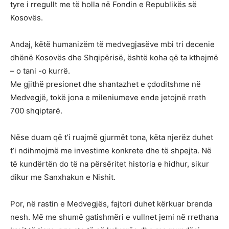
tyre i rregullt me të holla në Fondin e Republikës së
Kosovës.
Andaj, këtë humanizëm të medvegjasëve mbi tri decenie
dhënë Kosovës dhe Shqipërisë, është koha që ta kthejmë
– o tani -o kurrë.
Me gjithë presionet dhe shantazhet e çdoditshme në
Medvegjë, tokë jona e mileniumeve ende jetojnë rreth
700 shqiptarë.
Nëse duam që t’i ruajmë gjurmët tona, këta njerëz duhet
t’i ndihmojmë me investime konkrete dhe të shpejta. Në
të kundërtën do të na përsëritet historia e hidhur, sikur
dikur me Sanxhakun e Nishit.
Por, në rastin e Medvegjës, fajtori duhet kërkuar brenda
nesh. Më me shumë gatishmëri e vullnet jemi në rrethana