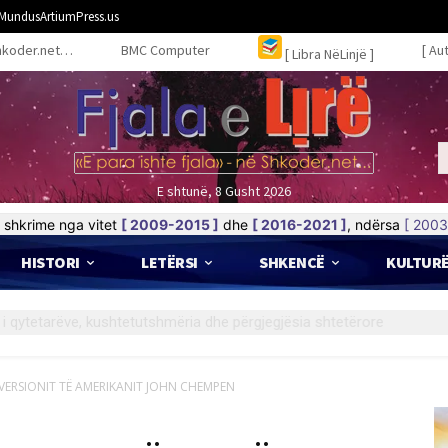
MundusArtiumPress.us
hkoder.net…
BMC Computer
[ Au
[ Libra NëLinjë ]
E shtunë, 8 Gusht 2026
shkrime nga vitet
[ 2009-2015 ]
dhe
[ 2016-2021 ]
, ndërsa
[ 2003
HISTORI
LETËRSI
SHKENCË
KULTUR
 VERSIONIT TË AMERIKANIT JOHN CHEMPEN