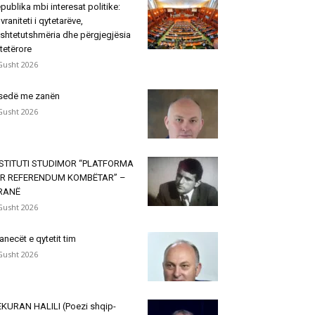
publika mbi interesat politike:
vraniteti i qytetarëve,
shtetutshmëria dhe përgjegjësia
tetërore
Gusht 2026
sedë me zanën
Gusht 2026
NSTITUTI STUDIMOR “PLATFORMA
ËR REFERENDUM KOMBËTAR” –
IRANË
Gusht 2026
janecët e qytetit tim
Gusht 2026
KURAN HALILI (Poezi shqip-