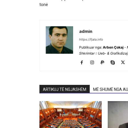
tonë
admin
https://fjala.info
Publikuar nga:
Arben Çokaj
-
Shkrimtar :: Ueb- & Grafikdiza
ARTIKUJ TË NGJASHËM
MË SHUMË NGA AU