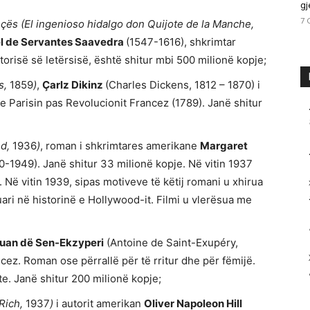
gj
7 
çës (El ingenioso hidalgo don Quijote de la Manche,
l de Servantes Saavedra
(1547-1616), shkrimtar
torisë së letërsisë, është shitur mbi 500 milionë kopje;
s,
1859
)
,
Çarlz Dikinz
(Charles Dickens, 1812 – 1870) i
e Parisin pas Revolucionit Francez (1789). Janë shitur
nd,
1936
)
, roman i shkrimtares amerikane
Margaret
-1949). Janë shitur 33 milionë kopje. Në vitin 1937
 Në vitin 1939, sipas motiveve të këtij romani u xhirua
kuari në historinë e Hollywood-it. Filmi u vlerësua me
uan dë Sen-Ekzyperi
(Antoine de Saint-Exupéry,
ez. Roman ose përrallë për të rritur dhe për fëmijë.
e. Janë shitur 200 milionë kopje;
Rich,
1937
)
i autorit amerikan
Oliver Napoleon Hill