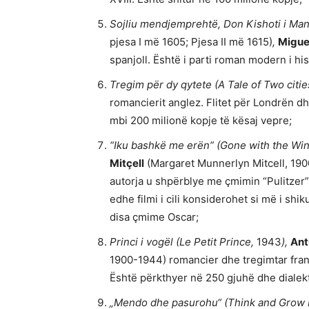
Sojliu mendjemprehtë, Don Kishoti i Man
pjesa I më 1605; Pjesa II më 1615)
,
Migue
spanjoll. Është i parti roman modern i his
Tregim për dy qytete (A Tale of Two citie
romancierit anglez. Flitet për Londrën dh
mbi 200 milionë kopje të kësaj vepre;
“Iku bashkë me erën” (Gone with the Wi
Mitçell
(Margaret Munnerlyn Mitcell, 1900
autorja u shpërblye me çmimin “Pulitzer”.
edhe filmi i cili konsiderohet si më i shi
disa çmime Oscar;
Princi i vogël (Le Petit Prince,
1943
),
Ant
1900-1944) romancier dhe tregimtar franc
Është përkthyer në 250 gjuhë dhe dialekt
„Mendo dhe pasurohu“
(Think and Grow 