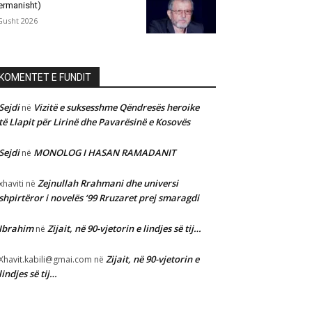
ermanisht)
Gusht 2026
KOMENTET E FUNDIT
Sejdi
Vizitë e suksesshme Qëndresës heroike
në
të Llapit për Lirinë dhe Pavarësinë e Kosovës
Sejdi
MONOLOG I HASAN RAMADANIT
në
Zejnullah Rrahmani dhe universi
xhaviti
në
shpirtëror i novelës ‘99 Rruzaret prej smaragdi
Ibrahim
Zijait, në 90-vjetorin e lindjes së tij…
në
Zijait, në 90-vjetorin e
Xhavit.kabili@gmai.com
në
lindjes së tij…