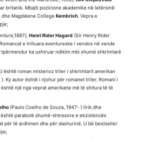
ar britanik. Mbajti pozicione akademike në letërsinë
d
dhe Magdalene College
Kembrixh
. Vepra e
pje;
enture
,1887
)
,
Henri Rider Hagard
(Sir Henry Rider
 Romancat e trilluara aventureske i vendos në vende
 lartpërmendur ka ushtruar ndikim mbi shumë shkrimtarë
3
)
është roman misterioz triler i shkrimtarit amerikan
. Ky autor është i njohur për romanet triler. Romani i
është një nga veprat amerikane më të shitura të të
elho
(Paulo Coelho de Souza, 1947- ) lirik dhe
ë është parabolë shumë-shtresore e ekzistencës
at për të ardhmen dhe për dashurinë. U bë bestseller
pje;