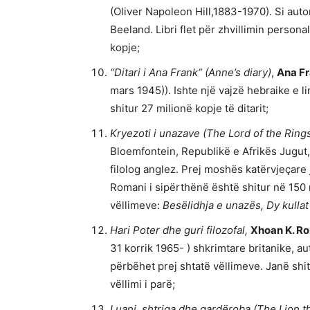
(Oliver Napoleon Hill,1883-1970). Si autor
Beeland. Libri flet për zhvillimin person
kopje;
“Ditari i Ana Frank“ (Anne’s diary)
,
Ana F
mars 1945)). Ishte një vajzë hebraike e 
shitur 27 milionë kopje të ditarit;
Kryezoti i unazave (The Lord of the Ring
Bloemfontein, Republikë e Afrikës Jugut
filolog anglez. Prej moshës katërvjeçare 
Romani i sipërthënë është shitur në 150 
vëllimeve:
Besëlidhja e unazës, Dy kullat
Hari Poter dhe guri filozofal,
Xhoan K. Ro
31 korrik 1965- ) shkrimtare britanike, a
përbëhet prej shtatë vëllimeve. Janë shi
vëllimi i parë;
Luani, shtriga dhe gardëroba (The Lion 