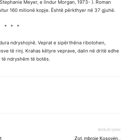
Stephanie Meyer, e lindur Morgan, 1973- ). Roman
hitur 160 milionë kopje. Është përkthyer në 37 gjuhë.
* * *
dura ndryshojnë. Veprat e sipërthëna ribotohen,
ve të rinj. Krahas këtyre veprave, dalin në dritë edhe
es të ndryshëm të botës.
Artikulli tjetër
t
Zot, mbroje Kosovën…