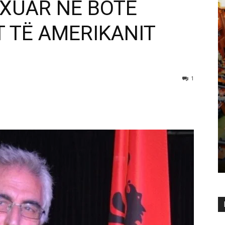
EXUAR NË BOTË
T TË AMERIKANIT
1