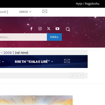
Hyrje / Regjistrohu
torët ]
ARKIVI
Kërko
Kërko...
 – 2009 ]
(
në html
)
Ë
RRETH “FJALA E LIRË”