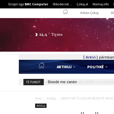
Dizajni nga
BMC Computer
Shkoder.net…
Çokaj.al
Marinaj.info
Arben Çokaj
S
24.4
C
Tirana
[ Arkivi ]
përmban 
ARTIKUJ
POLITIKË
Bisedë me zanën
TË FUNDIT:
Kreu
Artikuj
LIBRAT MË TË LEXUAR NË BOTË SIPAS
Artikuj