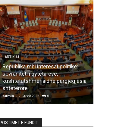
ARTIKUJ
Republika mbi interesat politike:
sovraniteti i qytetarëve,
LETËRSI
kushtetutshmëria dhe përgjegjësia
shtetërore
Bisedë me za
admin
-
7 Gusht 2026
0
admin
-
7 Gusht 20
POSTIMET E FUNDIT