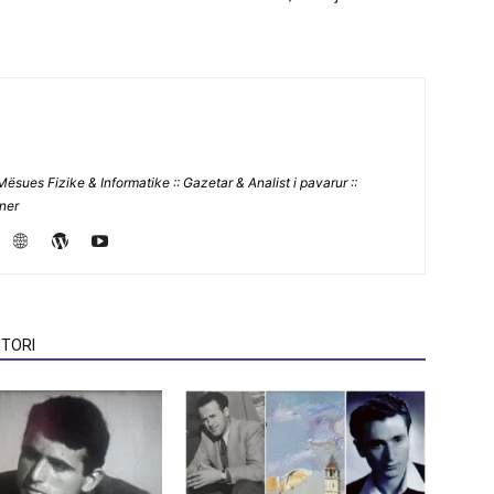
Mësues Fizike & Informatike :: Gazetar & Analist i pavarur ::
jner
TORI