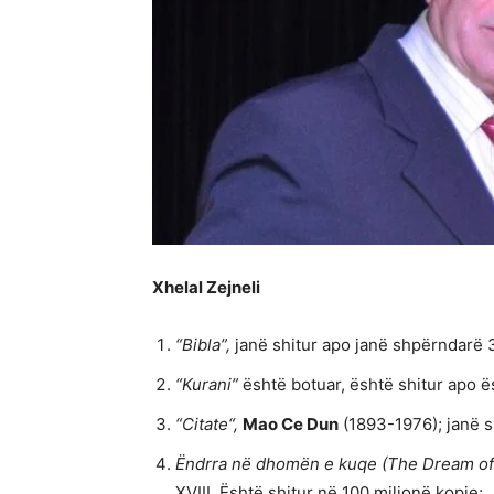
Xhelal Zejneli
“Bibla”,
janë shitur apo janë shpërndarë 3
“Kurani”
është botuar, është shitur apo
“Citate“,
Mao Ce Dun
(1893-1976); janë s
Ëndrra në dhomën e kuqe (The Dream of
XVIII. Është shitur në 100 milionë kopje;