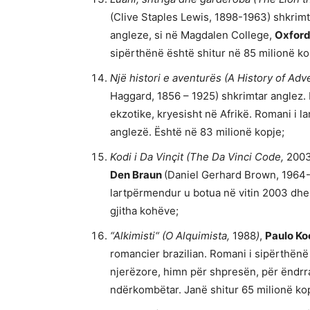
(Clive Staples Lewis, 1898-1963) shkrimt
angleze, si në Magdalen College,
Oxfor
sipërthënë është shitur në 85 milionë ko
Një histori e aventurës (
A History of Adv
Haggard, 1856 – 1925) shkrimtar anglez.
ekzotike, kryesisht në Afrikë. Romani i
anglezë. Është në 83 milionë kopje;
Kodi i Da Vinçit (The Da Vinci Code,
200
Den Braun
(Daniel Gerhard Brown, 1964- )
lartpërmendur u botua në vitin 2003 dhe 
gjitha kohëve;
“Alkimisti“ (O Alquimista,
1988
)
,
Paulo Ko
romancier brazilian. Romani i sipërthën
njerëzore, himn për shpresën, për ëndrr
ndërkombëtar. Janë shitur 65 milionë ko