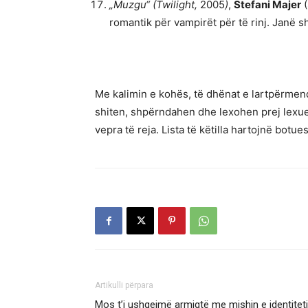
„Muzgu“ (Twilight,
2005
)
,
Stefani Majer
(
romantik për vampirët për të rinj. Janë s
Me kalimin e kohës, të dhënat e lartpërmen
shiten, shpërndahen dhe lexohen prej lexues
vepra të reja. Lista të këtilla hartojnë botu
Artikulli përpara
Mos t’i ushqejmë armiqtë me mishin e identiteti