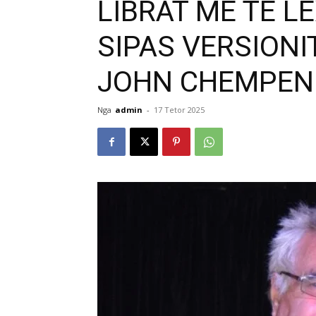
LIBRAT MË TË L
SIPAS VERSIONI
JOHN CHEMPEN
Nga
admin
-
17 Tetor 2025