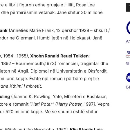
e e librit figuron edhe gruaja e Hillit, Rosa Lee
al dhe përmirësimin vetanak. Janë shitur 30 milionë
rank
(Annelies Marie Frank, 12 qershor 1929 – shkurt /
lindur në Gjermani. Humbi jetën në Holokaust. Janë
A
s
, 1954 -1955
)
,
Xhohn Ronald Reuel Tolkien
;
, 1892 – Bournemouth,1973) romancier, tregimtar dhe
S
jeton në Angli. Diplomoi në Universitetin e Oksfordit.
milionë kopje. Është një roman i përbërë prej tre
 dhe Kthimi i mbretit
.
B
uling
(Joanne K. Rowling; Yate, Mbretëri e Bashkuar,
utore e romanit
“Hari Poter” (Harry Potter,
1997
)
. Vepra
tur 520 milionë kopje. Më së shumti është shitur
the Witch and the Wardrobe
,
1950),
Kliv Steplis Luis