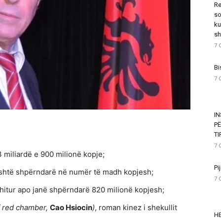
Re
so
ku
sh
7 
Bi
7 
I
P
T
7 
 miliardë e 900 milionë kopje;
Pi
 është shpërndarë në numër të madh kopjesh;
7 
hitur apo janë shpërndarë 820 milionë kopjesh;
 red chamber,
Cao Hsiocin
)
, roman kinez i shekullit
HE