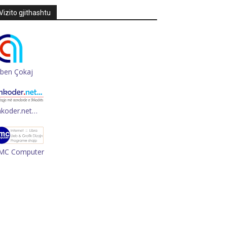
Vizito gjithashtu
rben Çokaj
hkoder.net…
MC Computer