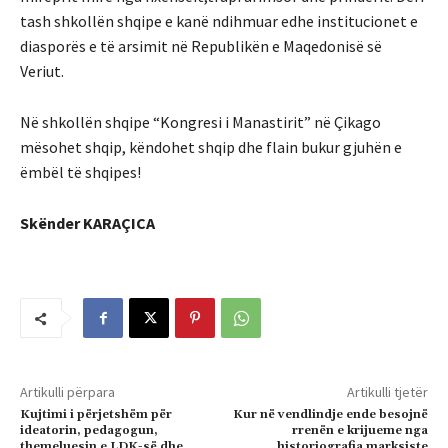
tash shkollën shqipe e kanë ndihmuar edhe institucionet e
diasporës e të arsimit në Republikën e Maqedonisë së
Veriut.
Në shkollën shqipe “Kongresi i Manastirit” në Çikago
mësohet shqip, këndohet shqip dhe flain bukur gjuhën e
ëmbël të shqipes!
Skënder KARAÇICA
Artikulli përpara
Artikulli tjetër
Kujtimi i përjetshëm për
Kur në vendlindje ende besojnë
ideatorin, pedagogun,
rrenën e krijueme nga
themeluesin e LDK-së dhe
historiografia marksiste