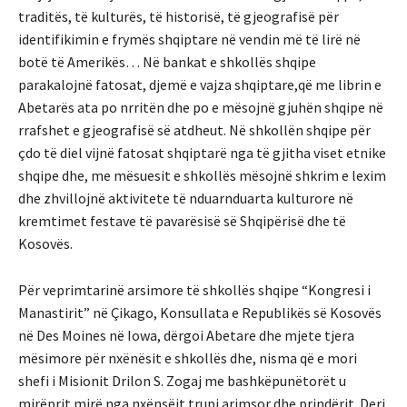
traditës, të kulturës, të historisë, të gjeografisë për
identifikimin e frymës shqiptare në vendin më të lirë në
botë të Amerikës… Në bankat e shkollës shqipe
parakalojnë fatosat, djemë e vajza shqiptare,që me librin e
Abetarës ata po nrritën dhe po e mësojnë gjuhën shqipe në
rrafshet e gjeografisë së atdheut. Në shkollën shqipe për
çdo të diel vijnë fatosat shqiptarë nga të gjitha viset etnike
shqipe dhe, me mësuesit e shkollës mësojnë shkrim e lexim
dhe zhvillojnë aktivitete të nduarnduarta kulturore në
kremtimet festave të pavarësisë së Shqipërisë dhe të
Kosovës.
Për veprimtarinë arsimore të shkollës shqipe “Kongresi i
Manastirit” në Çikago, Konsullata e Republikës së Kosovës
në Des Moines në Iowa, dërgoi Abetare dhe mjete tjera
mësimore për nxënësit e shkollës dhe, nisma që e mori
shefi i Misionit Drilon S. Zogaj me bashkëpunëtorët u
mirëprit mirë nga nxënsëit,trupi arimsor dhe prindërit. Deri