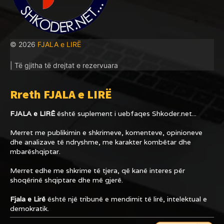
© 2026
FJALA e LIRË
| Të gjitha të drejtat e rezervuara
Rreth FJALA e LIRË
FJALA e LIRË
është suplement i uebfaqes
Shkoder.net...
Merret me publikimin e shkrimeve, komenteve, opinioneve
dhe analizave të ndryshme, me karakter kombëtar dhe
mbarëshqiptar.
Merret edhe me shkrime të tjera, që kanë interes për
shoqërinë shqiptare dhe më gjerë.
Fjala e Lirë
është një tribunë e mendimit të lirë, intelektual e
demokratik.