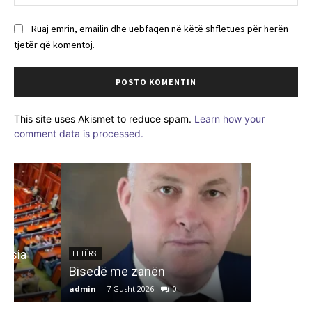
Ruaj emrin, emailin dhe uebfaqen në këtë shfletues për herën
tjetër që komentoj.
This site uses Akismet to reduce spam.
Learn how your
comment data is processed.
ARTIKUJ
INSTITU
PËR REF
LETËRSI
Bisedë me zanën
TIRANË
admin
-
7 Gusht 2026
0
admin
-
7 G