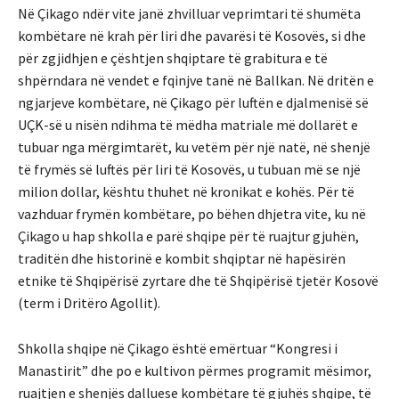
Në Çikago ndër vite janë zhvilluar veprimtari të shumëta
kombëtare në krah për liri dhe pavarësi të Kosovës, si dhe
për zgjidhjen e çështjen shqiptare të grabitura e të
shpërndara në vendet e fqinjve tanë në Ballkan. Në dritën e
ngjarjeve kombëtare, në Çikago për luftën e djalmenisë së
UÇK-së u nisën ndihma të mëdha matriale më dollarët e
tubuar nga mërgimtarët, ku vetëm për një natë, në shenjë
të frymës së luftës për liri të Kosovës, u tubuan më se një
milion dollar, kështu thuhet në kronikat e kohës. Për të
vazhduar frymën kombëtare, po bëhen dhjetra vite, ku në
Çikago u hap shkolla e parë shqipe për të ruajtur gjuhën,
traditën dhe historinë e kombit shqiptar në hapësirën
etnike të Shqipërisë zyrtare dhe të Shqipërisë tjetër Kosovë
(term i Dritëro Agollit).
Shkolla shqipe në Çikago është emërtuar “Kongresi i
Manastirit” dhe po e kultivon përmes programit mësimor,
ruajtjen e shenjës dalluese kombëtare të gjuhës shqipe, të