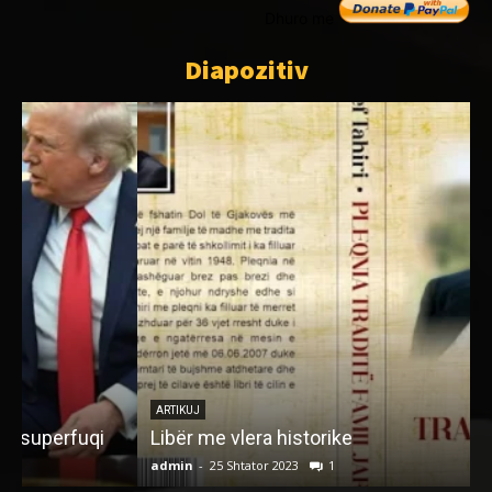
Dhuro me
Diapozitiv
F
ARTIKUJ
Libër me vlera historike
P
admin
-
25 Shtator 2023
1
a