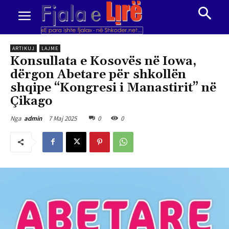
ARTIKUJ
LAJME
Konsullata e Kosovës në Iowa,
dërgon Abetare për shkollën
shqipe “Kongresi i Manastirit” në
Çikago
7 Maj 2025
0
0
Nga
admin