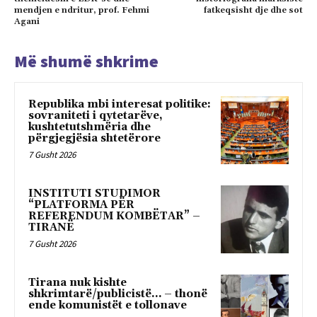
mendjen e ndritur, prof. Fehmi
fatkeqsisht dje dhe sot
Agani
Më shumë shkrime
Republika mbi interesat politike:
sovraniteti i qytetarëve,
kushtetutshmëria dhe
përgjegjësia shtetërore
7 Gusht 2026
INSTITUTI STUDIMOR
“PLATFORMA PËR
REFERENDUM KOMBËTAR” –
TIRANË
7 Gusht 2026
Tirana nuk kishte
shkrimtarë/publicistë… – thonë
ende komunistët e tollonave