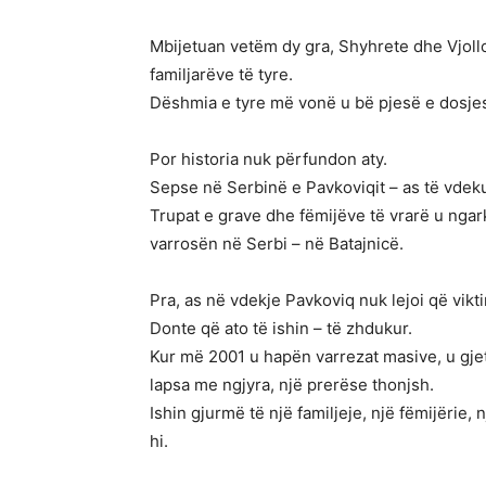
Mbijetuan vetëm dy gra, Shyhrete dhe Vjollca
familjarëve të tyre.
Dëshmia e tyre më vonë u bë pjesë e dosje
Por historia nuk përfundon aty.
Sepse në Serbinë e Pavkoviqit – as të vdeku
Trupat e grave dhe fëmijëve të vrarë u ngark
varrosën në Serbi – në Batajnicë.
Pra, as në vdekje Pavkoviq nuk lejoi që vikti
Donte që ato të ishin – të zhdukur.
Kur më 2001 u hapën varrezat masive, u gjet
lapsa me ngjyra, një prerëse thonjsh.
Ishin gjurmë të një familjeje, një fëmijërie,
hi.