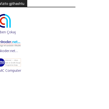
Vizito gjithashtu
rben Çokaj
hkoder.net…
MC Computer