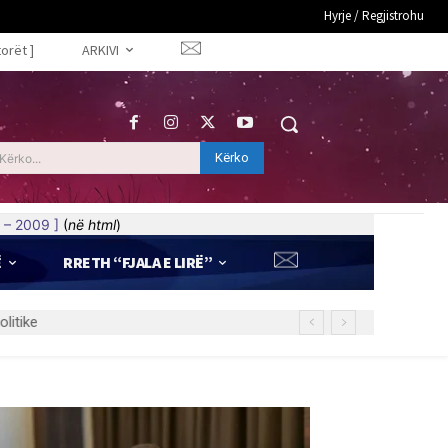
Hyrje / Regjistrohu
torët ]
ARKIVI
Kërko
Kërko...
 – 2009 ]
(
në html
)
Ë
RRETH “FJALA E LIRË”