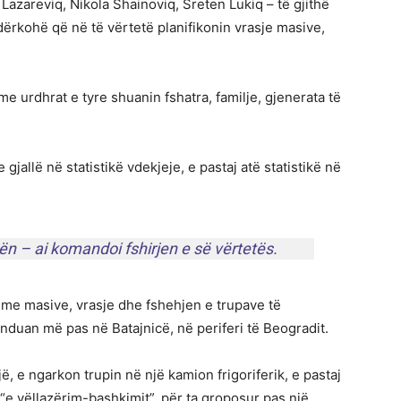
 Lazareviq, Nikola Shainoviq, Sreten Lukiq – të gjithë
ërkohë që në të vërtetë planifikonin vrasje masive,
 me urdhrat e tyre shuanin fshatra, familje, gjenerata të
 gjallë në statistikë vdekjeje, e pastaj atë statistikë në
n – ai komandoi fshirjen e së vërtetës.
time masive, vrasje dhe fshehjen e trupave të
unduan më pas në Batajnicë, në periferi të Beogradit.
ë, e ngarkon trupin në një kamion frigoriferik, e pastaj
“e vëllazërim-bashkimit”, për ta groposur pas një