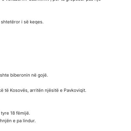
 shtetëror i së keqes.
ishte biberonin në gojë.
 të Kosovës, arritën njësitë e Pavkoviqit.
tyre 18 fëmijë.
hnjën e pa lindur.