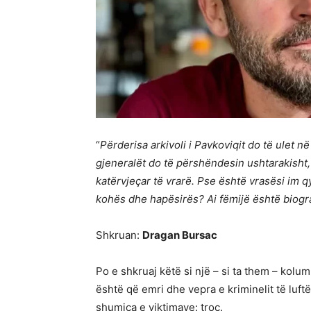
“
Përderisa arkivoli i Pavkoviqit do të ulet 
gjeneralët do të përshëndesin ushtarakisht, 
katërvjeçar të vrarë. Pse është vrasësi im 
kohës dhe hapësirës? Ai fëmijë është biogra
Shkruan:
Dragan Bursac
Po e shkruaj këtë si një – si ta them – kolum
është që emri dhe vepra e kriminelit të luft
shumica e viktimave: troç.