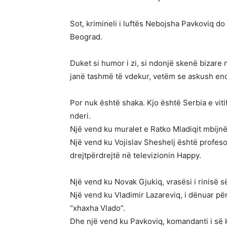
Sot, krimineli i luftës Nebojsha Pavkoviq do
Beograd.
Duket si humor i zi, si ndonjë skenë bizare ng
janë tashmë të vdekur, vetëm se askush ende
Por nuk është shaka. Kjo është Serbia e viti
nderi.
Një vend ku muralet e Ratko Mladiqit mbijnë 
Një vend ku Vojislav Sheshelj është profeso
drejtpërdrejtë në televizionin Happy.
Një vend ku Novak Gjukiq, vrasësi i rinisë së 
Një vend ku Vladimir Lazareviq, i dënuar për 
“xhaxha Vlado”.
Dhe një vend ku Pavkoviq, komandanti i së 