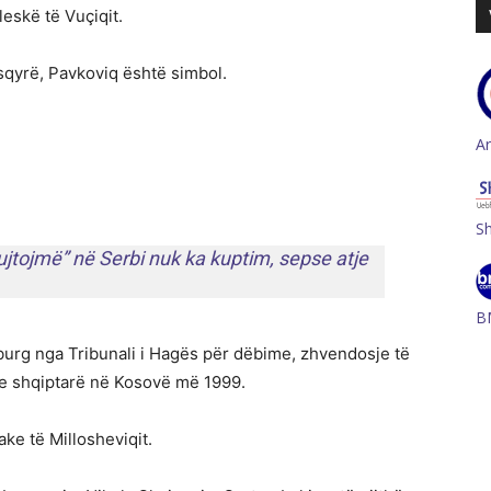
leskë të Vuçiqit.
sqyrë, Pavkoviq është simbol.
A
S
kujtojmë” në Serbi nuk ka kuptim, sepse atje
B
urg nga Tribunali i Hagës për dëbime, zhvendosje të
ve shqiptarë në Kosovë më 1999.
ake të Millosheviqit.