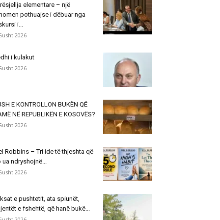
rësjellja elementare – një
nomen pothuajse i dëbuar nga
skursi i...
Gusht 2026
dhi i kulakut
Gusht 2026
USH E KONTROLLON BUKËN QË
AMË NË REPUBLIKËN E KOSOVËS?
Gusht 2026
l Robbins – Tri ide të thjeshta që
 ua ndryshojnë...
Gusht 2026
ksat e pushtetit, ata spiunët,
jentët e fshehtë, që hanë bukë...
Gusht 2026