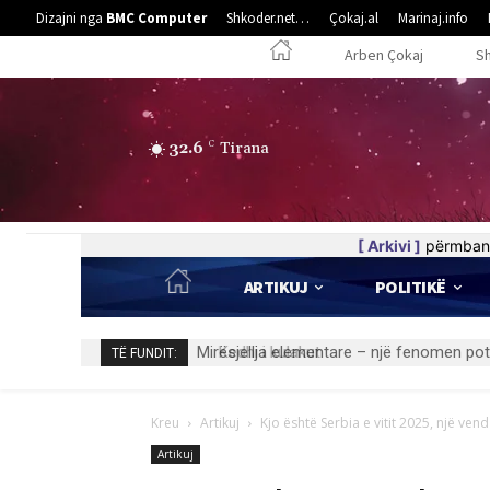
Dizajni nga
BMC Computer
Shkoder.net…
Çokaj.al
Marinaj.info
Arben Çokaj
S
32.6
C
Tirana
[ Arkivi ]
përmban 
ARTIKUJ
POLITIKË
Kedhi i kulakut
TË FUNDIT:
Kreu
Artikuj
Kjo është Serbia e vitit 2025, një vend 
Artikuj