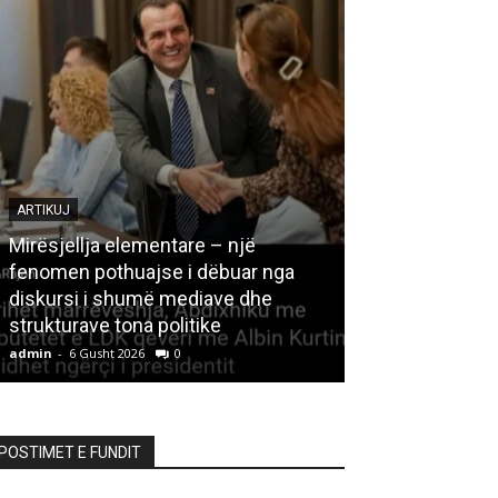
ARTIKUJ
Mirësjellja elementare – një
fenomen pothuajse i dëbuar nga
LETËRSI
diskursi i shumë mediave dhe
strukturave tona politike
Kedhi i kulakut
admin
-
6 Gusht 2026
0
admin
-
6 Gusht 20
POSTIMET E FUNDIT