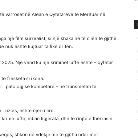
 të varroset në Alean e Qytetarëve të Merituar në
a një film surrealist, si një shaka në të cilën të gjithë
 nuk është kujtuar ta fikë dritën.
t 2025. Një vend ku një kriminel lufte është – qytetar
të freskëta si ikona.
r i patologjisë kombëtare – në transmetim të
Tuzlës, është njeri i lirë.
krime lufte, mban ligjërata, dhe të rinjtë e thërrasin
keqes, shkon në vdekje me të gjitha nderimet