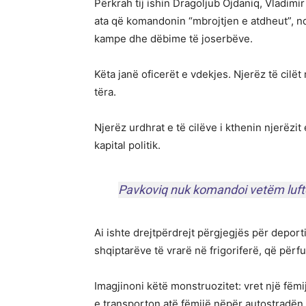
Përkrah tij ishin Dragoljub Ojdaniq, Vladimir
ata që komandonin “mbrojtjen e atdheut”, nd
kampe dhe dëbime të joserbëve.
Këta janë oficerët e vdekjes. Njerëz të cilët
tëra.
Njerëz urdhrat e të cilëve i kthenin njerëzit e
kapital politik.
Pavkoviq nuk komandoi vetëm luftë
Ai ishte drejtpërdrejt përgjegjës për depor
shqiptarëve të vrarë në frigoriferë, që përf
Imagjinoni këtë monstruozitet: vret një fëmij
e transporton atë fëmijë nëpër autostradën 