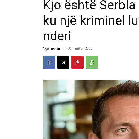
Kjo është Serbia 
ku një kriminel l
nderi
Nga
admin
-
30 Nëntor 2025