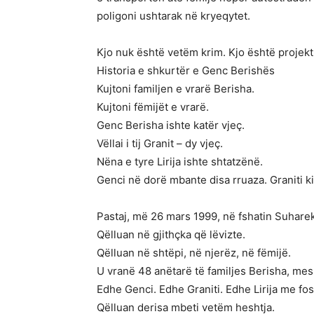
poligoni ushtarak në kryeqytet.
Kjo nuk është vetëm krim. Kjo është projekt
Historia e shkurtër e Genc Berishës
Kujtoni familjen e vrarë Berisha.
Kujtoni fëmijët e vrarë.
Genc Berisha ishte katër vjeç.
Vëllai i tij Granit – dy vjeç.
Nëna e tyre Lirija ishte shtatzënë.
Genci në dorë mbante disa rruaza. Graniti k
Pastaj, më 26 mars 1999, në fshatin Suharekë
Qëlluan në gjithçka që lëvizte.
Qëlluan në shtëpi, në njerëz, në fëmijë.
U vranë 48 anëtarë të familjes Berisha, mes 
Edhe Genci. Edhe Graniti. Edhe Lirija me fos
Qëlluan derisa mbeti vetëm heshtja.