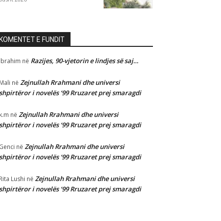
KOMENTET E FUNDIT
Razijes, 90-vjetorin e lindjes së saj…
Ibrahim
në
Zejnullah Rrahmani dhe universi
Mali
në
shpirtëror i novelës ‘99 Rruzaret prej smaragdi
Zejnullah Rrahmani dhe universi
k.m
në
shpirtëror i novelës ‘99 Rruzaret prej smaragdi
Zejnullah Rrahmani dhe universi
Genci
në
shpirtëror i novelës ‘99 Rruzaret prej smaragdi
Zejnullah Rrahmani dhe universi
Rita Lushi
në
shpirtëror i novelës ‘99 Rruzaret prej smaragdi