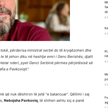
Mi
fe
di
6 
Ke
6 
në tokë, përderisa ministrat serbë do të kryqëzohen dhe
K
le të jehon diku në heshtje emri i Genc Berishës, djalit
H
6 
qytetar nderi, pyet Genci Serbinë përmes përjetësisë së
fia e Pavkoviqit
.”
Me
po
5 
në që nuk dëshiron të jetë “e balancuar”. Qëllimi i saj
Fu
ës,
Nebojsha Pavkoviq
, të shihen ashtu siç e panë
ag
5 