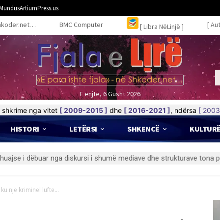
MundusArtiumPress.us
hkoder.net…
BMC Computer
[ Au
[ Libra NëLinjë ]
E enjte, 6 Gusht 2026
shkrime nga vitet
[ 2009-2015 ]
dhe
[ 2016-2021 ]
, ndërsa
[ 2003
HISTORI
LETËRSI
SHKENCË
KULTUR
ku një kriminel lufte...