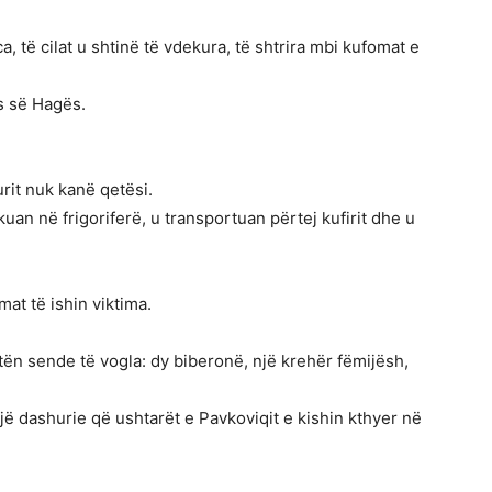
, të cilat u shtinë të vdekura, të shtrira mbi kufomat e
s së Hagës.
rit nuk kanë qetësi.
uan në frigoriferë, u transportuan përtej kufirit dhe u
mat të ishin viktima.
ën sende të vogla: dy biberonë, një krehër fëmijësh,
 një dashurie që ushtarët e Pavkoviqit e kishin kthyer në