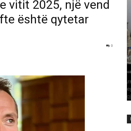
e vitit 2025, një vend
ufte është qytetar
0