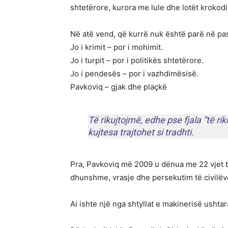
shtetërore, kurora me lule dhe lotët krokodi
Në atë vend, që kurrë nuk është parë në pa
Jo i krimit – por i mohimit.
Jo i turpit – por i politikës shtetërore.
Jo i pendesës – por i vazhdimësisë.
Pavkoviq – gjak dhe plaçkë
Të rikujtojmë, edhe pse fjala “të ri
kujtesa trajtohet si tradhti.
Pra, Pavkoviq më 2009 u dënua me 22 vjet b
dhunshme, vrasje dhe persekutim të civilë
Ai ishte një nga shtyllat e makinerisë ushtar