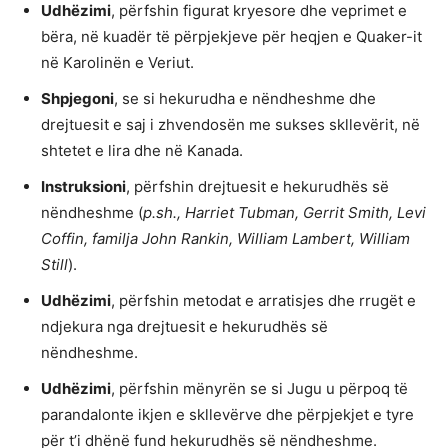
Udhëzimi
, përfshin figurat kryesore dhe veprimet e
bëra, në kuadër të përpjekjeve për heqjen e Quaker-it
në Karolinën e Veriut.
Shpjegoni
, se si hekurudha e nëndheshme dhe
drejtuesit e saj i zhvendosën me sukses skllevërit, në
shtetet e lira dhe në Kanada.
Instruksioni
, përfshin drejtuesit e hekurudhës së
nëndheshme (
p.sh., Harriet Tubman, Gerrit Smith, Levi
Coffin, familja John Rankin, William Lambert, William
Still
).
Udhëzimi
, përfshin metodat e arratisjes dhe rrugët e
ndjekura nga drejtuesit e hekurudhës së
nëndheshme.
Udhëzimi
, përfshin mënyrën se si Jugu u përpoq të
parandalonte ikjen e skllevërve dhe përpjekjet e tyre
për t’i dhënë fund hekurudhës së nëndheshme.