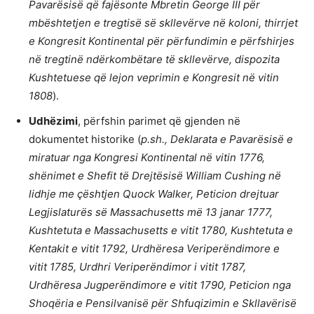
Pavarësisë që fajësonte Mbretin George III për
mbështetjen e tregtisë së skllevërve në koloni, thirrjet
e Kongresit Kontinental për përfundimin e përfshirjes
në tregtinë ndërkombëtare të skllevërve, dispozita
Kushtetuese që lejon veprimin e Kongresit në vitin
1808
).
Udhëzimi
, përfshin parimet që gjenden në
dokumentet historike (
p.sh., Deklarata e Pavarësisë e
miratuar nga Kongresi Kontinental në vitin 1776,
shënimet e Shefit të Drejtësisë William Cushing në
lidhje me çështjen Quock Walker, Peticion drejtuar
Legjislaturës së Massachusetts më 13 janar 1777,
Kushtetuta e Massachusetts e vitit 1780, Kushtetuta e
Kentakit e vitit 1792, Urdhëresa Veriperëndimore e
vitit 1785, Urdhri Veriperëndimor i vitit 1787,
Urdhëresa Jugperëndimore e vitit 1790, Peticion nga
Shoqëria e Pensilvanisë për Shfuqizimin e Skllavërisë