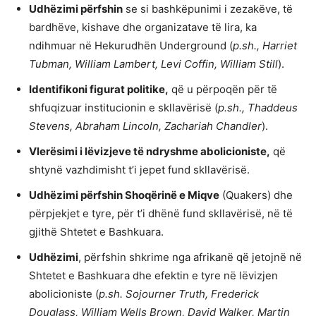
Udhëzimi përfshin
se si bashkëpunimi i zezakëve, të
bardhëve, kishave dhe organizatave të lira, ka
ndihmuar në Hekurudhën Underground (
p.sh., Harriet
Tubman, William Lambert, Levi Coffin, William Still
).
Identifikoni figurat politike,
që u përpoqën për të
shfuqizuar institucionin e skllavërisë (
p.sh., Thaddeus
Stevens, Abraham Lincoln, Zachariah Chandler
).
Vlerësimi i lëvizjeve të ndryshme abolicioniste,
që
shtynë vazhdimisht t’i jepet fund skllavërisë.
Udhëzimi përfshin Shoqërinë e Miqve
(Quakers) dhe
përpjekjet e tyre, për t’i dhënë fund skllavërisë, në të
gjithë Shtetet e Bashkuara.
Udhëzimi
, përfshin shkrime nga afrikanë që jetojnë në
Shtetet e Bashkuara dhe efektin e tyre në lëvizjen
abolicioniste (
p.sh. Sojourner Truth, Frederick
Douglass, William Wells Brown, David Walker, Martin