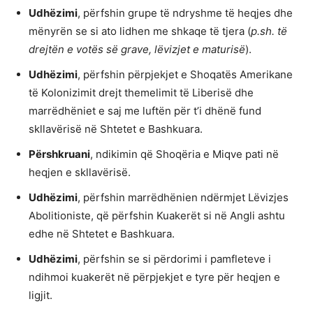
Udhëzimi
, përfshin grupe të ndryshme të heqjes dhe
mënyrën se si ato lidhen me shkaqe të tjera (
p.sh. të
drejtën e votës së grave, lëvizjet e maturisë
).
Udhëzimi
, përfshin përpjekjet e Shoqatës Amerikane
të Kolonizimit drejt themelimit të Liberisë dhe
marrëdhëniet e saj me luftën për t’i dhënë fund
skllavërisë në Shtetet e Bashkuara.
Përshkruani
, ndikimin që Shoqëria e Miqve pati në
heqjen e skllavërisë.
Udhëzimi
, përfshin marrëdhënien ndërmjet Lëvizjes
Abolitioniste, që përfshin Kuakerët si në Angli ashtu
edhe në Shtetet e Bashkuara.
Udhëzimi
, përfshin se si përdorimi i pamfleteve i
ndihmoi kuakerët në përpjekjet e tyre për heqjen e
ligjit.