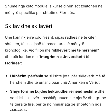
Shumë nga këto module, sikurse dihen sot zbatohen në
mënyrë specifike për shtetin e Floridës.
Skllav dhe skllavëri
Unë kam nxjerrë çdo rresht, sipas radhës në të cilën
shfaqen, të cilat janë të paraqitura në mënyrë
kronologjike. Ajo fillon me
“skllevërit më të hershëm”
dhe përfundon me
“integrimin e Universitetit të
Floridës”:
Udhëzimi përfshin
se si ishte jeta, për skllevërit më të
hershëm dhe të emancipuarit në Amerikën e Veriut.
Shqyrtoni me kujdes hekurudhën e nëndheshme
dhe
se si ish skllevërit bashkëpunuan me njerëz dhe grupe
të tjera të lire, për të ndihmuar ata që shpëtonin nga
skllavëria.