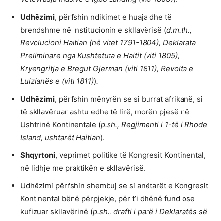
Udhëzimi
, përfshin ndikimet e huaja dhe të
brendshme në institucionin e skllavërisë (
d.m.th.,
Revolucioni Haitian (në vitet 1791-1804), Deklarata
Preliminare nga Kushtetuta e Haitit (viti 1805),
Kryengritja e Bregut Gjerman (viti 1811), Revolta e
Luizianës e (viti 1811)
)
.
Udhëzimi
, përfshin mënyrën se si burrat afrikanë, si
të skllavëruar ashtu edhe të lirë, morën pjesë në
Ushtrinë Kontinentale (
p.sh., Regjimenti i 1-të i Rhode
Island, ushtarët Haitian
).
Shqyrtoni
, veprimet politike të Kongresit Kontinental,
në lidhje me praktikën e skllavërisë.
Udhëzimi përfshin shembuj se si anëtarët e Kongresit
Kontinental bënë përpjekje, për t’i dhënë fund ose
kufizuar skllavërinë (
p.sh., drafti i parë i Deklaratës së