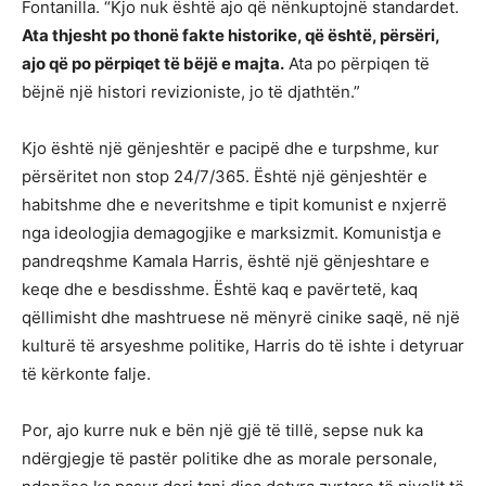
Fontanilla. “Kjo nuk është ajo që nënkuptojnë standardet.
Ata thjesht po thonë fakte historike, që është, përsëri,
ajo që po përpiqet të bëjë e majta.
Ata po përpiqen të
bëjnë një histori revizioniste, jo të djathtën.”
Kjo është një gënjeshtër e pacipë dhe e turpshme, kur
përsëritet non stop 24/7/365. Është një gënjeshtër e
habitshme dhe e neveritshme e tipit komunist e nxjerrë
nga ideologjia demagogjike e marksizmit. Komunistja e
pandreqshme Kamala Harris, është një gënjeshtare e
keqe dhe e besdisshme. Është kaq e pavërtetë, kaq
qëllimisht dhe mashtruese në mënyrë cinike saqë, në një
kulturë të arsyeshme politike, Harris do të ishte i detyruar
të kërkonte falje.
Por, ajo kurre nuk e bën një gjë të tillë, sepse nuk ka
ndërgjegje të pastër politike dhe as morale personale,