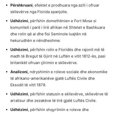
Përshkruani
, efektet e prodhuara nga azili i ofruar
skllevërve nga Florida spanjolle.
Udhëzimi
, përfshin domethënien e Fort Mose si
komuniteti i parë i lirë afrikan në Shtetet e Bashkuara
dhe rolin që ai dhe fisi Seminole luajtën në
hekurudhën e nëndheshme.
Udhëzimi
, përfshin rolin e Floridës dhe rajonit më të
madh të Bregut të Gjirit në Luftën e vitit 1812-ës, pasi
britanikët ofruan çlirimin e skllevërve.
Analizoni,
ndryshimin e roleve sociale dhe ekonomike
të afrikano-amerikanëve gjatë Luftës Civile dhe
Eksodit të vitit 1879.
Udhëzimi
, përfshin statusin e skllevërve, skllevërve të
arratisur dhe zezakëve të lirë gjatë Luftës Civile.
Udhëzimi
, përfshin shqyrtimin e roleve dhe