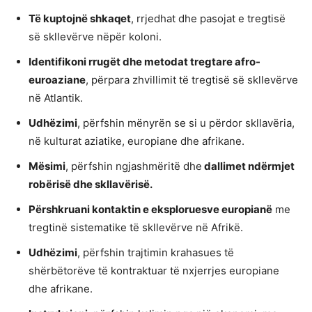
Të kuptojnë shkaqet
, rrjedhat dhe pasojat e tregtisë
së skllevërve nëpër koloni.
Identifikoni rrugët dhe metodat tregtare afro-
euroaziane
, përpara zhvillimit të tregtisë së skllevërve
në Atlantik.
Udhëzimi
, përfshin mënyrën se si u përdor skllavëria,
në kulturat aziatike, europiane dhe afrikane.
Mësimi
, përfshin ngjashmëritë dhe
dallimet ndërmjet
robërisë dhe skllavërisë.
Përshkruani kontaktin e eksploruesve europianë
me
tregtinë sistematike të skllevërve në Afrikë.
Udhëzimi
, përfshin trajtimin krahasues të
shërbëtorëve të kontraktuar të nxjerrjes europiane
dhe afrikane.