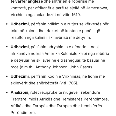
të varfër anglezë
dhe shtrirjen e robërisë me
kontratë, për afrikanët e parë të sjellë në Jamestown,
Virxhinia nga holandezët në vitin 1619.
Udhëzimi
, përfshin ndikimin e rritjes së kërkesës për
tokë në koloni dhe efektet në koston e punës, që
rezulton nga kalimi i skllavërisë me detyrim.
Udhëzimi
, përfshin ndryshimin e qëndrimit ndaj
afrikanëve ndërsa Amerika Koloniale kaloi nga robëria
e detyruar në skllavërinë e trashëguar, të bazuar në
racë (d.m.th., Anthony Johnson, John Casor).
Udhëzimi
, përfshin Kodin e Virxhinias, në lidhje me
skllevërit dhe shërbëtorët (viti 1705).
Analizoni
, rolet reciproke të rrugëve Trekëndore
Tregtare, midis Afrikës dhe Hemisferës Perëndimore,
Afrikës dhe Evropës dhe Evropës dhe Hemisferës
Perëndimore.