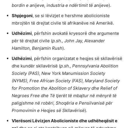
bordin e anijeve, industria e ndërtimit të anijeve
).
Shpjegoni
, se si lëvizjet e hershme abolicioniste
mbrojtën të drejtat civile të afrikanëve në Amerikë.
Udhëzimi
, përfshin avokatë kryesorë dhe argumente
për të drejtat civile (
p.sh., John Jay, Alexander
Hamilton, Benjamin Rush
).
Udhëzimi
, përfshin organizatat e heqjes së skllavërisë
dhe kundër skllavërisë (
p.sh., Pennsylvania Abolition
Society (PAS), New York Manumission Society
(NYMS), Free African Society (FAS), Maryland Society
for Promotion the Abolition of Sklavery dhe Relief of
Negroes Free dhe Të tjerët të mbajtur në mënyrë të
paligjshme në robëri, Shoqëria e Pensilvanisë për
Promovimin e Heqjes së Skllavërisë
).
Vlerësoni Lëvizjen Abolicioniste dhe udhëheqësit e