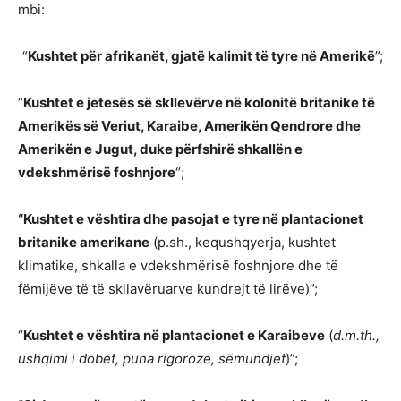
mbi:
“
Kushtet për afrikanët, gjatë kalimit të tyre në Amerikë
”;
“
Kushtet e jetesës së skllevërve në kolonitë britanike të
Amerikës së Veriut, Karaibe, Amerikën Qendrore dhe
Amerikën e Jugut, duke përfshirë shkallën e
vdekshmërisë foshnjore
“;
“Kushtet e vështira dhe pasojat e tyre në plantacionet
britanike amerikane
(p.sh., kequshqyerja, kushtet
klimatike, shkalla e vdekshmërisë foshnjore dhe të
fëmijëve të të skllavëruarve kundrejt të lirëve)”;
“
Kushtet e vështira në plantacionet e Karaibeve
(
d.m.th.,
ushqimi i dobët, puna rigoroze, sëmundjet
)”;