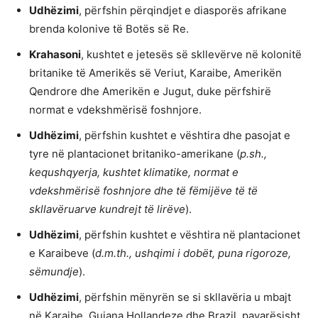
Udhëzimi
, përfshin përqindjet e diasporës afrikane
brenda kolonive të Botës së Re.
Krahasoni
, kushtet e jetesës së skllevërve në kolonitë
britanike të Amerikës së Veriut, Karaibe, Amerikën
Qendrore dhe Amerikën e Jugut, duke përfshirë
normat e vdekshmërisë foshnjore.
Udhëzimi
, përfshin kushtet e vështira dhe pasojat e
tyre në plantacionet britaniko-amerikane (
p.sh.,
kequshqyerja, kushtet klimatike, normat e
vdekshmërisë foshnjore dhe të fëmijëve të të
skllavëruarve kundrejt të lirëve
).
Udhëzimi
, përfshin kushtet e vështira në plantacionet
e Karaibeve (
d.m.th., ushqimi i dobët, puna rigoroze,
sëmundje
).
Udhëzimi
, përfshin mënyrën se si skllavëria u mbajt
në Karaibe, Guiana Hollandeze dhe Brazil, pavarësisht