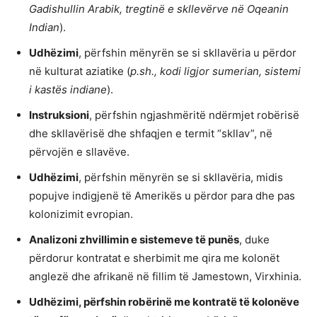
Gadishullin Arabik, tregtinë e skllevërve në Oqeanin
Indian
).
Udhëzimi
, përfshin mënyrën se si skllavëria u përdor
në kulturat aziatike (
p.sh., kodi ligjor sumerian, sistemi
i kastës indiane
).
Instruksioni
, përfshin ngjashmëritë ndërmjet robërisë
dhe skllavërisë dhe shfaqjen e termit “skllav”, në
përvojën e sllavëve.
Udhëzimi
, përfshin mënyrën se si skllavëria, midis
popujve indigjenë të Amerikës u përdor para dhe pas
kolonizimit evropian.
Analizoni zhvillimin e sistemeve të punës
, duke
përdorur kontratat e sherbimit me qira me kolonët
anglezë dhe afrikanë në fillim të Jamestown, Virxhinia.
Udhëzimi, përfshin robërinë me kontratë të kolonëve