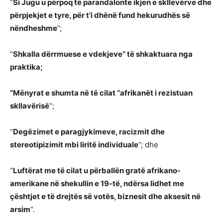
“
Si Jugu u përpoq të parandalonte ikjen e skllevërve dhe
përpjekjet e tyre, për t’i dhënë fund hekurudhës së
nëndheshme
”;
“
Shkalla dërrmuese e vdekjeve” të shkaktuara nga
praktika;
“Mënyrat e shumta në të cilat “afrikanët i rezistuan
skllavërisë
“;
“
Degëzimet e paragjykimeve, racizmit dhe
stereotipizimit mbi liritë individuale
”; dhe
“
Luftërat me të cilat u përballën gratë afrikano-
amerikane në shekullin e 19-të, ndërsa lidhet me
çështjet e të drejtës së votës, biznesit dhe aksesit në
arsim
“.