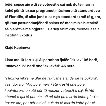
bëjë, sepse ajo e di se votuesit e saj nuk do të marrin
kohë për të lexuar programet mësimore të standardeve
të Floridës, të cilat janë disa nga standardet më të gjera,
që kam pasur ndonjëherë shihet në mësimin e historisë
së njerëzve me ngjyrë
” –
Carley Shimkus
, themeluese e
Institutit
Exodus
Klajd Kapinova
Lista me 191 artikuj. Ai përmban fjalën “skllav” 96 herë,
“skllevër” 23 herë dhe “skllavëri” 45 herë
“
I lexova mbrëmë dhe në fakt janë standarde të bukura
”,
vazhdoi ajo. “
Ajo po e merr këtë rresht dhe po e
keqinterpreton atë për të ndezur votuesit e saj. Është
shumë e qartë për ata, që në fakt po marrin kohë për t’a
lexuar atë, por për ata që nuk do të marrin kohë për të