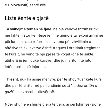
e Holokaustit) është këtu.
Lista është e gjatë
Ta shikojmë temën në fjalë
, në një këndveshtrim kritik
me fakte historike. Nëse jeni në gjendje ta lexoni arrini në
përfundimin, se referenca e vetme për zhvillimin e
aftësive të skllevërve është tregues i drejtimit tregimtar
të kursit, në vend të një pjese të vogël (dhe të saktë),
atëherë ju jeni duke kursyer dhe ju meritoni të jetoni
jetën tuaj si një injorant.
Thjesht
, nuk ka asnjë mënyrë, për të shqyrtuar këtë kurs
dhe për të arritur në përfundimin se ai “
i ndez dritën e
gazit
” ose zbardh skllavërinë.
Ndër shumë e shumë gjëra të tjera, ai përfshin seksione