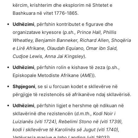
kërcim, krishterim dhe eksplorim në Shtetet e
Bashkuara në vitet 1776-1865.
Udhëzimi
, përfshin kontributet e figurave dhe
organizatave kryesore (
p.sh., Prince Hall, Phillis
Wheatley, Benjamin Banneker, Richard Allen, Shoqëria
e Lirë Afrikane, Olaudah Equiano, Omar ibn Said,
Cudjoe Lewis, Anna Jai ​​Kingsley
).
Udhëzimi
, përfshin rolin e kishave të zeza (p.sh.,
Episkopale Metodiste Afrikane (
AME
)).
Shpjegoni
, se si u forcuan kodet e skllevërve në
përgjigje të rezistencës së afrikanëve ndaj skllavërisë.
Udhëzimi
, përfshin ligjet e hershme që ndikuan në
skllavërinë dhe rezistencën (
d.m.th., Kodi Noir i
Luizianës (viti 1724), Rebelimi Stono në (viti 1739),
kodi i skllevërve të Karolinës së Jugut (viti 1740),
Vetëvrasja masive e Igbo Landing (viti 1803)
).