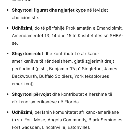
Shqyrtoni
figurat dhe ngjarjet kyçe
në lëvizjet
abolicioniste.
Udhëzimi
, do të përfshijë Proklamatën e Emancipimit,
Amendamentet 13, 14 dhe 15 të Kushtetutës së SHBA-
së.
Shqyrtoni rolet
dhe kontributet e afrikano-
amerikanëve të rëndësishëm, gjatë zgjerimit drejt
perëndimit (p.sh., Benjamin “Pap” Singleton, James
Beckwourth, Buffalo Soldiers, York (eksplorues
amerikan)).
Shqyrtoni përvojat
dhe kontributet e hershme të
afrikano-amerikanëve në Florida.
Udhëzimi
, përfshin komunitetet afrikano-amerikane
(p.sh. Fort Mose, Angola Community, Black Seminoles,
Fort Gadsden, Lincolnville, Eatonville).