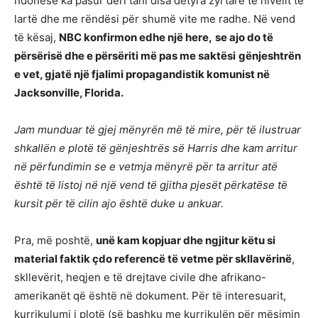
ndonëse ka pasur deri tani disa detyra zyrtare të nivelit të
lartë dhe me rëndësi për shumë vite me radhe. Në vend
të kësaj,
NBC konfirmon edhe një here,
se ajo do të
përsërisë dhe e përsëriti më pas me saktësi
gënjeshtrën
e vet, gjatë një fjalimi propagandistik komunist në
Jacksonville, Florida.
Jam munduar të gjej mënyrën më të mire, për të ilustruar
shkallën e plotë të gënjeshtrës së Harris dhe kam arritur
në përfundimin se e vetmja mënyrë për ta arritur atë
është të listoj në një vend të gjitha pjesët përkatëse të
kursit për të cilin ajo është duke u ankuar.
Pra, më poshtë,
unë kam kopjuar dhe ngjitur këtu si
material faktik çdo referencë të vetme për skllavërinë
,
skllevërit, heqjen e të drejtave civile dhe afrikano-
amerikanët që është në dokument. Për të interesuarit,
kurrikulumi i plotë (së bashku me kurrikulën për mësimin