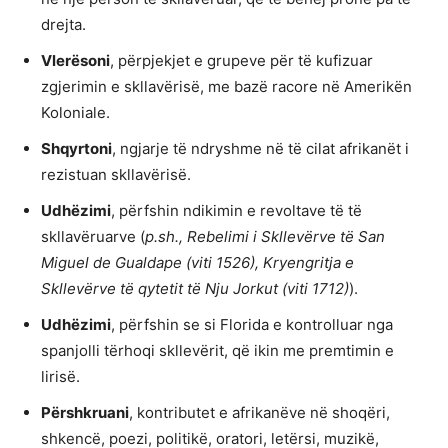
drejta.
Vlerësoni
, përpjekjet e grupeve për të kufizuar
zgjerimin e skllavërisë, me bazë racore në Amerikën
Koloniale.
Shqyrtoni
, ngjarje të ndryshme në të cilat afrikanët i
rezistuan skllavërisë.
Udhëzimi
, përfshin ndikimin e revoltave të të
skllavëruarve (
p.sh., Rebelimi i Skllevërve të San
Miguel de Gualdape (viti 1526), Kryengritja e
Skllevërve të qytetit të Nju Jorkut (viti 1712)
).
Udhëzimi
, përfshin se si Florida e kontrolluar nga
spanjolli tërhoqi skllevërit, që ikin me premtimin e
lirisë.
Përshkruani
, kontributet e afrikanëve në shoqëri,
shkencë, poezi, politikë, oratori, letërsi, muzikë,