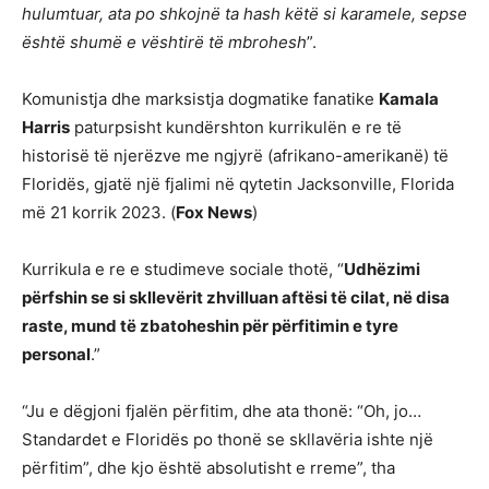
hulumtuar, ata po shkojnë ta hash këtë si karamele, sepse
është shumë e vështirë të mbrohesh
”.
Komunistja dhe marksistja dogmatike fanatike
Kamala
Harris
paturpsisht kundërshton kurrikulën e re të
historisë të njerëzve me ngjyrë (afrikano-amerikanë) të
Floridës, gjatë një fjalimi në qytetin Jacksonville, Florida
më 21 korrik 2023. (
Fox News
)
Kurrikula e re e studimeve sociale thotë, “
Udhëzimi
përfshin se si skllevërit zhvilluan aftësi të cilat, në disa
raste, mund të zbatoheshin për përfitimin e tyre
personal
.”
“Ju e dëgjoni fjalën përfitim, dhe ata thonë: “Oh, jo…
Standardet e Floridës po thonë se skllavëria ishte një
përfitim”, dhe kjo është absolutisht e rreme”, tha