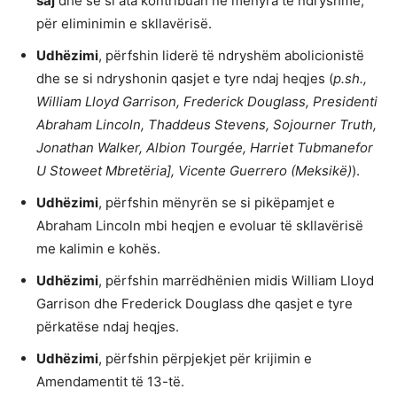
saj
dhe se si ata kontribuan në mënyra të ndryshme,
për eliminimin e skllavërisë.
Udhëzimi
, përfshin liderë të ndryshëm abolicionistë
dhe se si ndryshonin qasjet e tyre ndaj heqjes (
p.sh.,
William Lloyd Garrison, Frederick Douglass, Presidenti
Abraham Lincoln, Thaddeus Stevens, Sojourner Truth,
Jonathan Walker, Albion Tourgée, Harriet Tubmanefor
U Stoweet Mbretëria], Vicente Guerrero (Meksikë)
).
Udhëzimi
, përfshin mënyrën se si pikëpamjet e
Abraham Lincoln mbi heqjen e evoluar të skllavërisë
me kalimin e kohës.
Udhëzimi
, përfshin marrëdhënien midis William Lloyd
Garrison dhe Frederick Douglass dhe qasjet e tyre
përkatëse ndaj heqjes.
Udhëzimi
, përfshin përpjekjet për krijimin e
Amendamentit të 13-të.