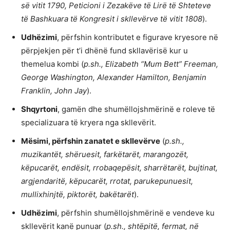
së vitit 1790, Peticioni i Zezakëve të Lirë të Shteteve
të Bashkuara të Kongresit i skllevërve të vitit 1808
).
Udhëzimi
, përfshin kontributet e figurave kryesore në
përpjekjen për t’i dhënë fund skllavërisë kur u
themelua kombi (
p.sh., Elizabeth “Mum Bett” Freeman,
George Washington, Alexander Hamilton, Benjamin
Franklin, John Jay
).
Shqyrtoni
, gamën dhe shumëllojshmërinë e roleve të
specializuara të kryera nga skllevërit.
Mësimi, përfshin zanatet e skllevërve
(
p.sh.,
muzikantët, shëruesit, farkëtarët, marangozët,
këpucarët, endësit, rrobaqepësit, sharrëtarët, bujtinat,
argjendaritë, këpucarët, rrotat, parukepunuesit,
mullixhinjtë, piktorët, bakëtarët
).
Udhëzimi
, përfshin shumëllojshmërinë e vendeve ku
skllevërit kanë punuar (
p.sh., shtëpitë, fermat, në