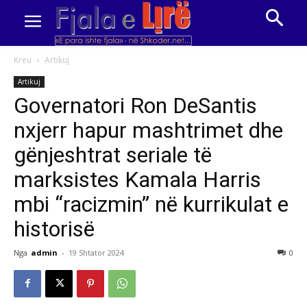
Kreu
Artikuj
Artikuj
Governatori Ron DeSantis
nxjerr hapur mashtrimet dhe
gënjeshtrat seriale të
marksistes Kamala Harris
mbi “racizmin” në kurrikulat e
historisë
Nga
admin
-
19 Shtator 2024
0