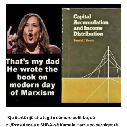
“
Kjo është një strategji e sëmurë politike, që
zv/Presidentja e SHBA-së Kamala Harris po përpiqet të