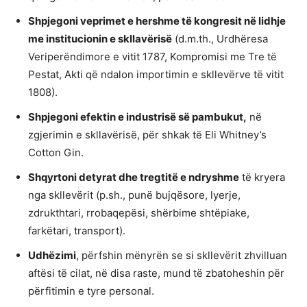
Shpjegoni veprimet e hershme të kongresit në lidhje
me institucionin e skllavërisë
(d.m.th., Urdhëresa
Veriperëndimore e vitit 1787, Kompromisi me Tre të
Pestat, Akti që ndalon importimin e skllevërve të vitit
1808).
Shpjegoni efektin e industrisë së pambukut,
në
zgjerimin e skllavërisë, për shkak të Eli Whitney’s
Cotton Gin.
Shqyrtoni detyrat dhe tregtitë e ndryshme
të kryera
nga skllevërit (p.sh., punë bujqësore, lyerje,
zdrukthtari, rrobaqepësi, shërbime shtëpiake,
farkëtari, transport).
Udhëzimi
, përfshin mënyrën se si skllevërit zhvilluan
aftësi të cilat, në disa raste, mund të zbatoheshin për
përfitimin e tyre personal.