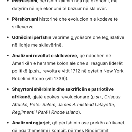
Instruksioni
, përfshin kalimin nga një ekonomi, me
detyrim në një ekonomi të bazuar në skllevër.
Përshkruani
historinë dhe evolucionin e kodeve të
skllevërve.
Udhëzimi përfshin
veprime gjyqësore dhe legjislative
në lidhje me skllavërinë.
Analizoni revoltat e skllevërve,
që ndodhën në
Amerikën e hershme koloniale dhe si reaguan liderët
politikë (p.sh., revolta e vitit 1712 në qytetin New York,
Rebelimi Stono (viti 1739)).
Shqyrtoni shërbimin dhe sakrificën e patriotëve
afrikanë
, gjatë epokës revolucionare (
p.sh., Crispus
Attucks, Peter Salem, James Armistead Lafayette,
Regjimenti i Parë i Rhode Island
).
Analizoni ngjarjet
, që përfshinin ose prekën afrikanët,
që nga themelimi i kombit, përmes Rindërtimit.