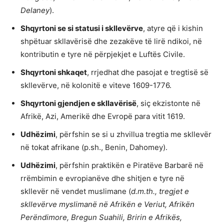
Delaney
).
Shqyrtoni se si statusi i skllevërve
, atyre që i kishin
shpëtuar skllavërisë dhe zezakëve të lirë ndikoi, në
kontributin e tyre në përpjekjet e Luftës Civile.
Shqyrtoni shkaqet
, rrjedhat dhe pasojat e tregtisë së
skllevërve, në kolonitë e viteve 1609-1776.
Shqyrtoni gjendjen e skllavërisë
, siç ekzistonte në
Afrikë, Azi, Amerikë dhe Evropë para vitit 1619.
Udhëzimi
, përfshin se si u zhvillua tregtia me skllevër
në tokat afrikane (p.sh., Benin, Dahomey).
Udhëzimi
, përfshin praktikën e Piratëve Barbarë në
rrëmbimin e evropianëve dhe shitjen e tyre në
skllevër në vendet muslimane (
d.m.th., tregjet e
skllevërve myslimanë në Afrikën e Veriut, Afrikën
Perëndimore, Bregun Suahili, Bririn e Afrikës,