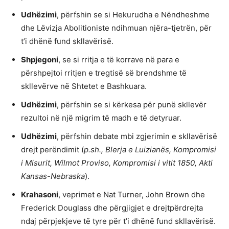
Udhëzimi
, përfshin se si Hekurudha e Nëndheshme
dhe Lëvizja Abolitioniste ndihmuan njëra-tjetrën, për
t’i dhënë fund skllavërisë.
Shpjegoni
, se si rritja e të korrave në para e
përshpejtoi rritjen e tregtisë së brendshme të
skllevërve në Shtetet e Bashkuara.
Udhëzimi
, përfshin se si kërkesa për punë skllevër
rezultoi në një migrim të madh e të detyruar.
Udhëzimi
, përfshin debate mbi zgjerimin e skllavërisë
drejt perëndimit (
p.sh., Blerja e Luizianës, Kompromisi
i Misurit, Wilmot Proviso, Kompromisi i vitit 1850, Akti
Kansas-Nebraska
).
Krahasoni
, veprimet e Nat Turner, John Brown dhe
Frederick Douglass dhe përgjigjet e drejtpërdrejta
ndaj përpjekjeve të tyre për t’i dhënë fund skllavërisë.