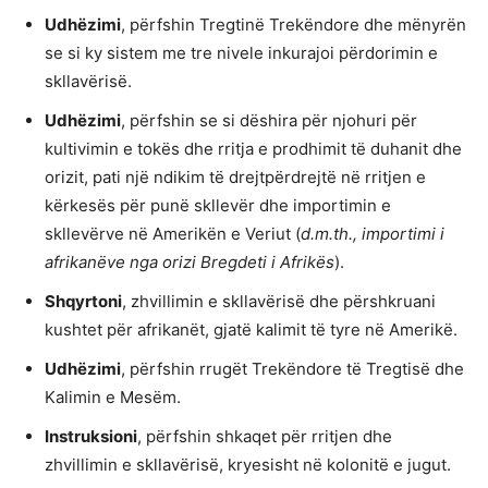
Udhëzimi
, përfshin Tregtinë Trekëndore dhe mënyrën
se si ky sistem me tre nivele inkurajoi përdorimin e
skllavërisë.
Udhëzimi
, përfshin se si dëshira për njohuri për
kultivimin e tokës dhe rritja e prodhimit të duhanit dhe
orizit, pati një ndikim të drejtpërdrejtë në rritjen e
kërkesës për punë skllevër dhe importimin e
skllevërve në Amerikën e Veriut (
d.m.th., importimi i
afrikanëve nga orizi Bregdeti i Afrikës
).
Shqyrtoni
, zhvillimin e skllavërisë dhe përshkruani
kushtet për afrikanët, gjatë kalimit të tyre në Amerikë.
Udhëzimi
, përfshin rrugët Trekëndore të Tregtisë dhe
Kalimin e Mesëm.
Instruksioni
, përfshin shkaqet për rritjen dhe
zhvillimin e skllavërisë, kryesisht në kolonitë e jugut.