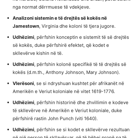
nga normat dërrmuese të vdekjeve.
Analizoni sistemin e të drejtës së kokës në
Jamestown
, Virginia dhe koloni të tjera jugore.
Udhëzimi
, përfshin konceptin e sistemit të së drejtës
së kokës, duke përfshirë efektet, që kodet e
skllevërve kishin në të.
Udhëzimi
, përfshin kolonë specifikë të të drejtës së
kokës (d.m.th., Anthony Johnson, Mary Johnson).
Vlerësoni
, se si ndryshuan kushtet për afrikanët në
Amerikën e Veriut koloniale në vitet 1619-1776.
Udhëzimi
, përfshin historinë dhe zhvillimin e kodeve
të skllevërve në Amerikën e Veriut koloniale, duke
përfshirë rastin John Punch (viti 1640).
Udhëzimi
, përfshin se si kodet e skllevërve rezultuan
në një person të skllavëruar, që të bëhej pronë pa të