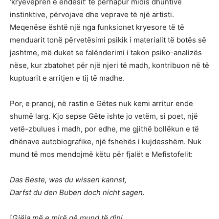
‘kryeveprën e endësit’ të përhapur midis dhuntive
instinktive, përvojave dhe veprave të një artisti.
Meqenëse është një nga funksionet kryesore të të
menduarit tonë përvetësimi psikik i materialit të botës së
jashtme, më duket se falënderimi i takon psiko-analizës
nëse, kur zbatohet për një njeri të madh, kontribuon në të
kuptuarit e arritjen e tij të madhe.
Por, e pranoj, në rastin e Gëtes nuk kemi arritur ende
shumë larg. Kjo sepse Gëte ishte jo vetëm, si poet, një
vetë-zbulues i madh, por edhe, me gjithë bollëkun e të
dhënave autobiografike, një fshehës i kujdesshëm. Nuk
mund të mos mendojmë këtu për fjalët e Mefistofelit:
Das Beste, was du wissen kannst,
Darfst du den Buben doch nicht sagen.
[
Gjëja më e mirë që mund të dini