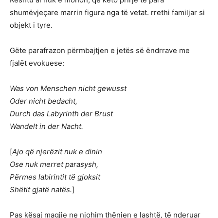
shumëvjeçare marrin figura nga të vetat. rrethi familjar si
objekt i tyre.
Gëte parafrazon përmbajtjen e jetës së ëndrrave me
fjalët evokuese:
Was von Menschen nicht gewusst
Oder nicht bedacht,
Durch das Labyrinth der Brust
Wandelt in der Nacht.
[
Ajo që njerëzit nuk e dinin
Ose nuk merret parasysh,
Përmes labirintit të gjoksit
Shëtit gjatë natës.
]
Pas kësaj magjie ne njohim thënien e lashtë, të nderuar