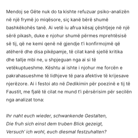
Mendoj se Gëte nuk do ta kishte refuzuar psiko-analizën
në një frymë jo miqësore, siç kanë bërë shumë
bashkëkohës tanë. Ai vetë iu afrua kësaj çështjeje në një
sërë pikash, duke e njohur shumë përmes mprehtësisë
së tij, që ne kemi qenë në gjendje t’i konfirmojmë që
atëherë dhe disa pikëpamje, të cilat kanë sjellë kritika
dhe tallje mbi ne, u shpjeguan nga ai si të
vetëkuptueshme. Kështu ai ishte i njohur me forcën e
pakrahasueshme të lidhjeve të para afektive të krijesave
njerëzore. Ai i festoi ato në
Dedikimin
për poezinë e tij të
Faustit, me fjalë të cilat ne mund t’i përsërisim për secilën
nga analizat tona:
Ihr naht euch wieder, schwankende Gestalten,
Die fruh sich einst dem truben Blick gezeigt,
Versuch’ ich wohl, euch diesmal festzuhalten?