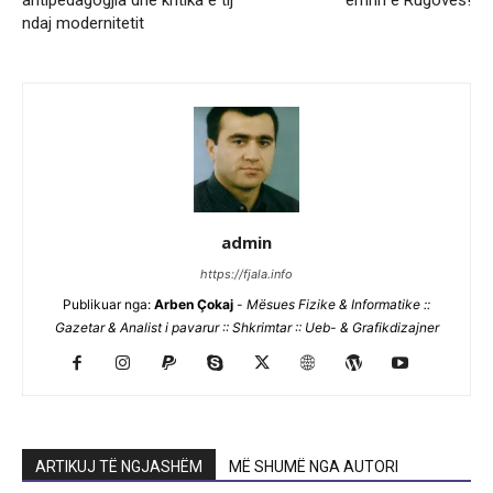
antipedagogjia dhe kritika e tij
emrin e Rugovës!
ndaj modernitetit
admin
https://fjala.info
Publikuar nga:
Arben Çokaj
-
Mësues Fizike & Informatike ::
Gazetar & Analist i pavarur :: Shkrimtar :: Ueb- & Grafikdizajner
ARTIKUJ TË NGJASHËM
MË SHUMË NGA AUTORI