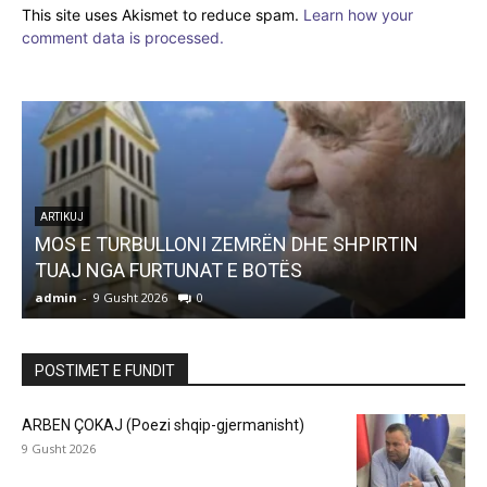
This site uses Akismet to reduce spam.
Learn how your
comment data is processed.
ARTIKUJ
MOS E TURBULLONI ZEMRËN DHE SHPIRTIN
TUAJ NGA FURTUNAT E BOTËS
admin
-
9 Gusht 2026
0
a
POSTIMET E FUNDIT
ARBEN ÇOKAJ (Poezi shqip-gjermanisht)
9 Gusht 2026