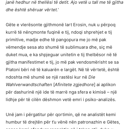
janë hedhur në thellësi të detit. Ajo vetë u tall me të gjitha
dhe është shëruar vërtet.
‘
Gëte e vlerësonte gjithmonë lart Erosin, nuk u përpoq
kurrë të nënçmonte fuqinë e tij, ndoqi shprehjet e tij
primitive, madje edhe të pangopura me jo më pak
vëmendje sesa ato shumë të sublimuara dhe, siç më
duket mua, e ka shpjeguar unitetin e tij thelbësor në të
gjitha manifestimet e tij, jo më pak vendosmërisht se sa
Platoni bëri në të kaluarën e largët. Në të vërtetë, është
ndoshta më shumë se një rastësi kur në
Die
Wahlverwandtschaften
[
Afinitete zgjedhore
] ai aplikon
për dashurinë një ide të marrë nga sfera e kimisë – një
lidhje për të cilën dëshmon vetë emri i psiko-analizës.
Unë jam i përgatitur për qortimin, që ne analistët kemi
humbur të drejtën për t’u vënë nën patronazhin e Gëtes,