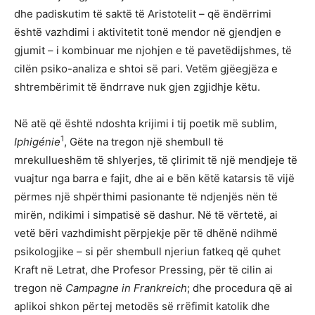
dhe padiskutim të saktë të Aristotelit – që ëndërrimi
është vazhdimi i aktivitetit tonë mendor në gjendjen e
gjumit – i kombinuar me njohjen e të pavetëdijshmes, të
cilën psiko-analiza e shtoi së pari. Vetëm gjëegjëza e
shtrembërimit të ëndrrave nuk gjen zgjidhje këtu.
Në atë që është ndoshta krijimi i tij poetik më sublim,
1
Iphigénie
, Gëte na tregon një shembull të
mrekullueshëm të shlyerjes, të çlirimit të një mendjeje të
vuajtur nga barra e fajit, dhe ai e bën këtë katarsis të vijë
përmes një shpërthimi pasionante të ndjenjës nën të
mirën, ndikimi i simpatisë së dashur. Në të vërtetë, ai
vetë bëri vazhdimisht përpjekje për të dhënë ndihmë
psikologjike – si për shembull njeriun fatkeq që quhet
Kraft në Letrat, dhe Profesor Pressing, për të cilin ai
tregon në
Campagne in Frankreich
; dhe procedura që ai
aplikoi shkon përtej metodës së rrëfimit katolik dhe