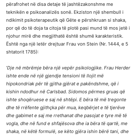
përafrohet në disa detaje të jashtëzakonshme me
teknikën e psikoanalizës sonë. Ekziston një shembull i
ndikimit psikoterapeutik që Gëte e përshkruan si shaka,
por që do të doja ta citoja të plotë pasi mund të mos jetë i
njohur mirë dhe megjithatë është shumë karakteristik.
Është nga një letër drejtuar Frau von Stein (Nr. 1444, e 5
shtatorit 1785):
‘
Dje në mbrëmje bëra një vepër psikologjike. Frau Herder
ishte ende në një gjendje tensioni të llojit më
hipokondriak për të gjitha gjërat e pakëndshme, që i
kishin ndodhur në Carlsbad. Sidomos përmes gruas që
ishte shoqëruese e saj në shtëpi. E bëra të më tregonte
dhe të rrëfente gjithçka për mua, keqbërjet e të tjerëve
dhe gabimet e saj me rrethanat dhe pasojat e tyre më të
vogla, dhe në fund e shfajësova dhe ia bëra të qartë, me
shaka, në këtë formulë, se këto gjëra ishin
bërë
tani, dhe