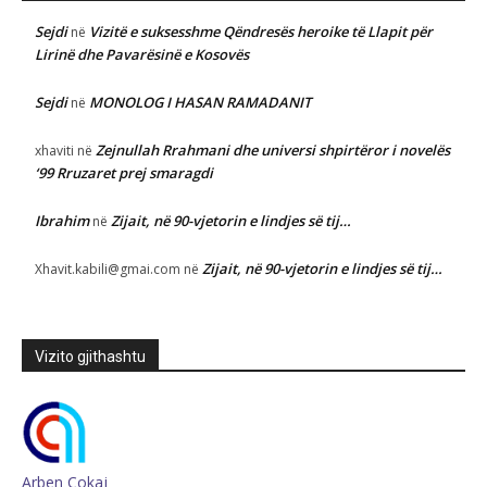
Sejdi
Vizitë e suksesshme Qëndresës heroike të Llapit për
në
Lirinë dhe Pavarësinë e Kosovës
Sejdi
MONOLOG I HASAN RAMADANIT
në
Zejnullah Rrahmani dhe universi shpirtëror i novelës
xhaviti
në
‘99 Rruzaret prej smaragdi
Ibrahim
Zijait, në 90-vjetorin e lindjes së tij…
në
Zijait, në 90-vjetorin e lindjes së tij…
Xhavit.kabili@gmai.com
në
Vizito gjithashtu
Arben Çokaj