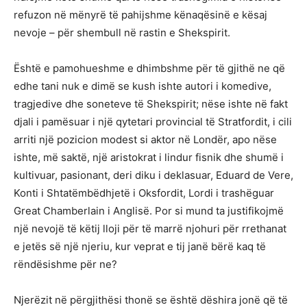
refuzon në mënyrë të pahijshme kënaqësinë e kësaj
nevoje – për shembull në rastin e Shekspirit.
Është e pamohueshme e dhimbshme për të gjithë ne që
edhe tani nuk e dimë se kush ishte autori i komedive,
tragjedive dhe soneteve të Shekspirit; nëse ishte në fakt
djali i pamësuar i një qytetari provincial të Stratfordit, i cili
arriti një pozicion modest si aktor në Londër, apo nëse
ishte, më saktë, një aristokrat i lindur fisnik dhe shumë i
kultivuar, pasionant, deri diku i deklasuar, Eduard de Vere,
Konti i Shtatëmbëdhjetë i Oksfordit, Lordi i trashëguar
Great Chamberlain i Anglisë. Por si mund ta justifikojmë
një nevojë të këtij lloji për të marrë njohuri për rrethanat
e jetës së një njeriu, kur veprat e tij janë bërë kaq të
rëndësishme për ne?
Njerëzit në përgjithësi thonë se është dëshira jonë që të