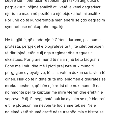
sepse kemi ofenduar respektin që i takon atij, duke u
përpjekur t’i bëjmë analizë atij vetë: e kemi degraduar
njeriun e madh në pozitën e një objekti hetimi analitik.
Por unë do të kundërshtoja menjëherë se çdo degradim
synohet ose nënkuptohet nga kjo.
Ne të gjithë, që e nderojmë Gëten, duruam, pa shumë
protesta, përpjekjet e biografëve të tij, të cilët përpiqen
të rikrijojnë jetën e tij nga tregimet dhe treguesit
ekzistues. Por çfarë mund të na arrijnë këto biografi?
Edhe më i miri dhe më i ploti prej tyre nuk mund t’u
përgjigjen dy pyetjeve, të cilat vetëm duken se ia vlen të
dihen. Nuk do të hidhte dritë mbi enigmën e dhuratës së
mrekullueshme, që bën një artist dhe nuk mund të na
ndihmonte për të kuptuar më mirë vlerën dhe efektin e
veprave të tij. E megjithatë nuk ka dyshim se një biografi
e tillë plotëson një nevojë të fuqishme tek ne. Ne e
ndiejmë këtë shumë qartë nëse trashëgimia e historisë