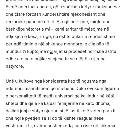
është ndërtuar aparati, që u shërben këtyre funksioneve
dhe çfarë forcash kundërshtare njëkohësisht dhe
reciproke punojnë në të. Ajo që ne – unë, miqtë dhe
bashkëpunëtorët e mi – kemi arritur të mësojmë në
ndjekjen e kësaj rruge, na është dukur e rëndësishme
për ndërtimin e një shkence mendore, e cila bën të
mundur t’i kuptojmë ngjarjet si proceset normale ashtu
edhe ato patologjike si pjesë të së njëjtës rrjedhë
natyrore.
Unë u kujtova nga konsiderata kaq të ngushta nga
nderimi i mahnitshëm që më bëni. Duke evokuar figurën
e personalitetit të madh universal që ka lindur në këtë
shtëpi dhe që e ka kaluar fëmijërinë në këto dhoma,
dallimi juaj e shtyn njeriun si të justifikojë veten para tij
dhe ngre pyetjen se si do të kishte reaguar nëse
vështrimi i tij, i vëmendshëm ndaj çdo risie në shkencë,