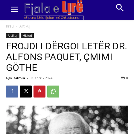
Kreu
Artikuj
Artikuj
Histori
FROJDI I DËRGOI LETËR DR.
ALFONS PAQUET, ÇMIMI
GÖTHE
Nga
admin
-
31 Korrik 2024
0