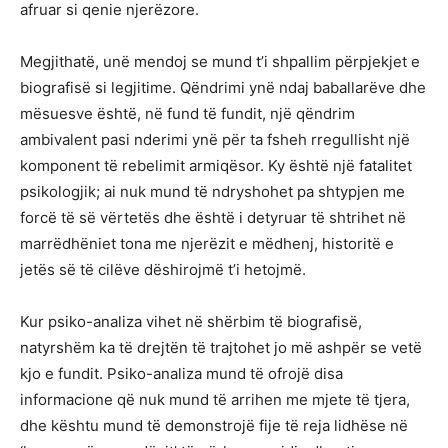
afruar si qenie njerëzore.
Megjithatë, unë mendoj se mund t’i shpallim përpjekjet e
biografisë si legjitime. Qëndrimi ynë ndaj baballarëve dhe
mësuesve është, në fund të fundit, një qëndrim
ambivalent pasi nderimi ynë për ta fsheh rregullisht një
komponent të rebelimit armiqësor. Ky është një fatalitet
psikologjik; ai nuk mund të ndryshohet pa shtypjen me
forcë të së vërtetës dhe është i detyruar të shtrihet në
marrëdhëniet tona me njerëzit e mëdhenj, historitë e
jetës së të cilëve dëshirojmë t’i hetojmë.
Kur psiko-analiza vihet në shërbim të biografisë,
natyrshëm ka të drejtën të trajtohet jo më ashpër se vetë
kjo e fundit. Psiko-analiza mund të ofrojë disa
informacione që nuk mund të arrihen me mjete të tjera,
dhe kështu mund të demonstrojë fije të reja lidhëse në