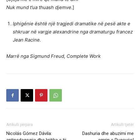
Nuk mund t’ua thuash djemve
.]
Iphigénie është një tragjedi dramatike në pesë akte e
shkruar në vargje alexandrine nga dramaturgu francez
Jean Racine.
Marrë nga Sigmund Freud, Complete Work
Artikulli përpara
Artikulli tjetër
Nicolás Gómez Dávila:
Dashuria dhe abuzimi me