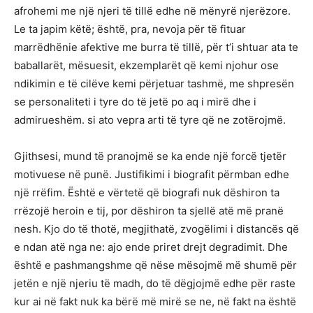
afrohemi me një njeri të tillë edhe në mënyrë njerëzore.
Le ta japim këtë; është, pra, nevoja për të fituar
marrëdhënie afektive me burra të tillë, për t’i shtuar ata te
baballarët, mësuesit, ekzemplarët që kemi njohur ose
ndikimin e të cilëve kemi përjetuar tashmë, me shpresën
se personaliteti i tyre do të jetë po aq i mirë dhe i
admirueshëm. si ato vepra arti të tyre që ne zotërojmë.
Gjithsesi, mund të pranojmë se ka ende një forcë tjetër
motivuese në punë. Justifikimi i biografit përmban edhe
një rrëfim. Është e vërtetë që biografi nuk dëshiron ta
rrëzojë heroin e tij, por dëshiron ta sjellë atë më pranë
nesh. Kjo do të thotë, megjithatë, zvogëlimi i distancës që
e ndan atë nga ne: ajo ende priret drejt degradimit. Dhe
është e pashmangshme që nëse mësojmë më shumë për
jetën e një njeriu të madh, do të dëgjojmë edhe për raste
kur ai në fakt nuk ka bërë më mirë se ne, në fakt na është