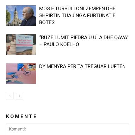
MOS E TURBULLONI ZEMRËN DHE
SHPIRTIN TUAJ NGA FURTUNAT E
BOTËS
“BUZË LUMIT PIEDRA U ULA DHE QAVA”
– PAULO KOELHO
DY MËNYRA PËR TA TREGUAR LUFTËN
K O M E N T E