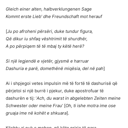
Gleich einer alten, halbverklungenen Sage
Kommt erste Lieb’ dhe Freundschaft mot herauf
[
Ju po afroheni përsëri, duke tundur figura,
Që dikur iu shfaq vështrimit të shurdhër,
A po përpiqem të të mbaj ty këtë herë?
Si një legjendë e vjetër, gjysmë e harruar
Dashuria e parë, domethënë miqësia, del në pah
]
Ai i shpjegoi vetes impulsin më të fortë të dashurisë që
përjetoi si një burrë i pjekur, duke apostrofuar të
dashurën e tij: ‘
Ach, du warst in abgelebten Zeiten meine
Schwester oder meine Frau
‘ [
Oh, ti ishe motra ime ose
gruaja ime në kohët e shkuara
].
Kështu ai nuk e mohon, që këto prirje të para