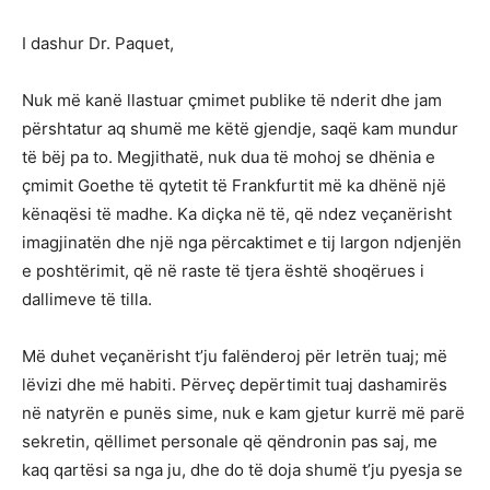
I dashur Dr. Paquet,
Nuk më kanë llastuar çmimet publike të nderit dhe jam
përshtatur aq shumë me këtë gjendje, saqë kam mundur
të bëj pa to. Megjithatë, nuk dua të mohoj se dhënia e
çmimit Goethe të qytetit të Frankfurtit më ka dhënë një
kënaqësi të madhe. Ka diçka në të, që ndez veçanërisht
imagjinatën dhe një nga përcaktimet e tij largon ndjenjën
e poshtërimit, që në raste të tjera është shoqërues i
dallimeve të tilla.
Më duhet veçanërisht t’ju falënderoj për letrën tuaj; më
lëvizi dhe më habiti. Përveç depërtimit tuaj dashamirës
në natyrën e punës sime, nuk e kam gjetur kurrë më parë
sekretin, qëllimet personale që qëndronin pas saj, me
kaq qartësi sa nga ju, dhe do të doja shumë t’ju pyesja se