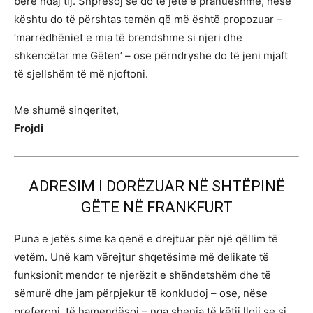
bërë ndaj tij. Shpresoj se do të jetë e pranueshme, nëse
kështu do të përshtas temën që më është propozuar –
‘marrëdhëniet e mia të brendshme si njeri dhe
shkencëtar me Gëten’ – ose përndryshe do të jeni mjaft
të sjellshëm të më njoftoni.
Me shumë sinqeritet,
Frojdi
ADRESIM I DORËZUAR NË SHTËPINË
GËTE NË FRANKFURT
Puna e jetës sime ka qenë e drejtuar për një qëllim të
vetëm. Unë kam vërejtur shqetësime më delikate të
funksionit mendor te njerëzit e shëndetshëm dhe të
sëmurë dhe jam përpjekur të konkludoj – ose, nëse
preferoni, të hamendësoj – nga shenja të këtij lloji se si