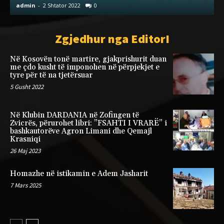
admin
-
2 Shtator 2022
0
a
Zgjedhur nga EditorI
Në Kosovën tonë martire, gjakprishurit duan
me çdo kusht të imponohen në përpjekjet e
tyre për të na tjetërsuar
5 Gusht 2022
Në Klubin DARDANIA në Zofingen të
Zvicrës, përurohet libri: ”FSAHTI I VRARË” i
bashkautorëve Agron Limani dhe Qemajl
Krasniqi
26 Maj 2023
Homazhe në istikamin e Adem Jasharit
7 Mars 2025