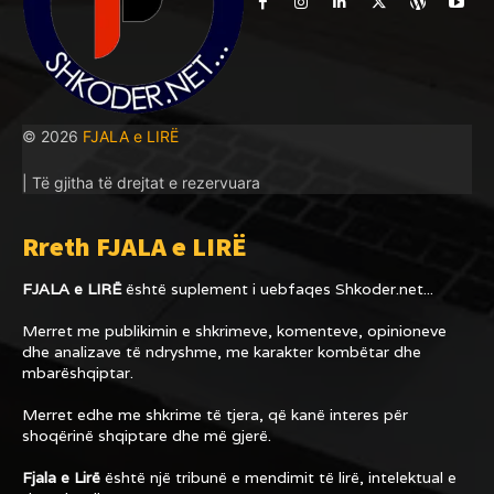
© 2026
FJALA e LIRË
| Të gjitha të drejtat e rezervuara
Rreth FJALA e LIRË
FJALA e LIRË
është suplement i uebfaqes
Shkoder.net...
Merret me publikimin e shkrimeve, komenteve, opinioneve
dhe analizave të ndryshme, me karakter kombëtar dhe
mbarëshqiptar.
Merret edhe me shkrime të tjera, që kanë interes për
shoqërinë shqiptare dhe më gjerë.
Fjala e Lirë
është një tribunë e mendimit të lirë, intelektual e