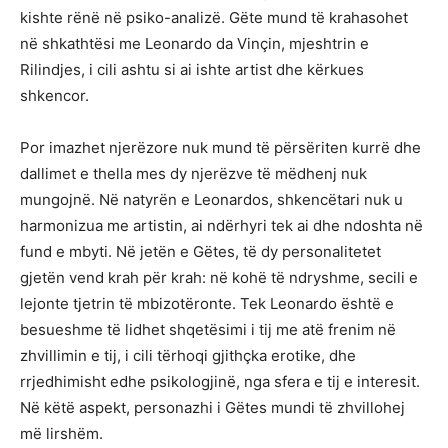
kishte rënë në psiko-analizë. Gëte mund të krahasohet
në shkathtësi me Leonardo da Vinçin, mjeshtrin e
Rilindjes, i cili ashtu si ai ishte artist dhe kërkues
shkencor.
Por imazhet njerëzore nuk mund të përsëriten kurrë dhe
dallimet e thella mes dy njerëzve të mëdhenj nuk
mungojnë. Në natyrën e Leonardos, shkencëtari nuk u
harmonizua me artistin, ai ndërhyri tek ai dhe ndoshta në
fund e mbyti. Në jetën e Gëtes, të dy personalitetet
gjetën vend krah për krah: në kohë të ndryshme, secili e
lejonte tjetrin të mbizotëronte. Tek Leonardo është e
besueshme të lidhet shqetësimi i tij me atë frenim në
zhvillimin e tij, i cili tërhoqi gjithçka erotike, dhe
rrjedhimisht edhe psikologjinë, nga sfera e tij e interesit.
Në këtë aspekt, personazhi i Gëtes mundi të zhvillohej
më lirshëm.