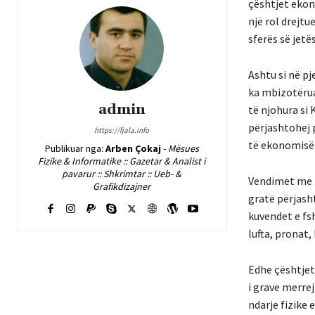
çështjet ekono
një rol drejtu
sferës së jetë
Ashtu si në p
ka mbizotërua
admin
të njohura si 
përjashtohej 
https://fjala.info
të ekonomisë f
Publikuar nga:
Arben Çokaj
-
Mësues
Fizike & Informatike :: Gazetar & Analist i
pavarur :: Shkrimtar :: Ueb- &
Vendimet me r
Grafikdizajner
gratë përjash
kuvendet e fsh
lufta, pronat,
Edhe çështjet
i grave merrej
ndarje fizike 