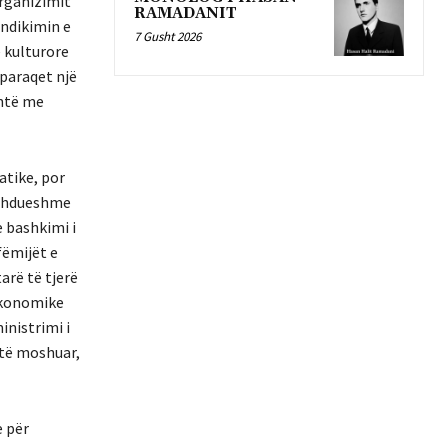
organizimit
RAMADANIT
 ndikimin e
7 Gusht 2026
 kulturore
 paraqet një
shtë me
atike, por
azhdueshme
e bashkimi i
fëmijët e
tarë të tjerë
 ekonomike
inistrimi i
 të moshuar,
e për