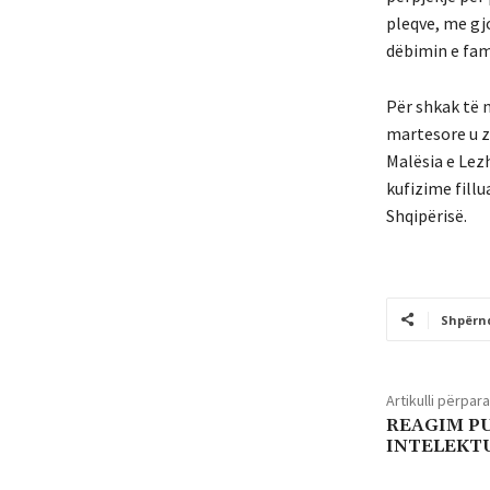
pleqve, me gjo
dëbimin e fami
Për shkak të n
martesore u zh
Malësia e Lez
kufizime fill
Shqipërisë.
Shpërn
Artikulli përpara
REAGIM P
INTELEKT