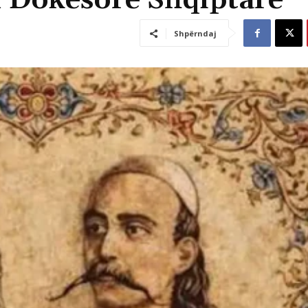
n Dokësore Shqiptare
Shpërndaj