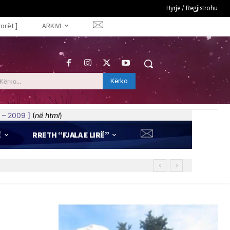
Hyrje / Regjistrohu
torët ]
ARKIVI
Kërko
Kërko...
 – 2009 ]
(
në html
)
Ë
RRETH “FJALA E LIRË”