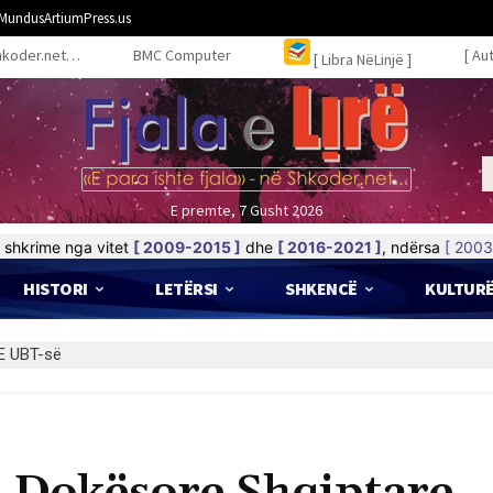
MundusArtiumPress.us
hkoder.net…
BMC Computer
[ Au
[ Libra NëLinjë ]
E premte, 7 Gusht 2026
shkrime nga vitet
[ 2009-2015 ]
dhe
[ 2016-2021 ]
, ndërsa
[ 2003
HISTORI
LETËRSI
SHKENCË
KULTUR
 UBT-së