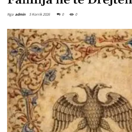
Familja në të Drejtë
Nga
admin
5 Korrik 2026
0
0