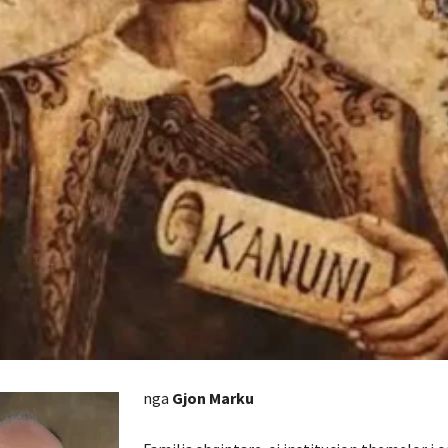
nga
Gjon Marku