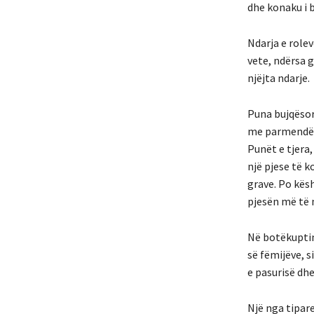
dhe konaku i b
Ndarja e role
vete, ndërsa 
njëjta ndarje.
Puna bujqësore
me parmendë i
Punët e tjera,
një pjese të 
grave. Po kësh
pjesën më të 
Në botëkuptimi
së fëmijëve, s
e pasurisë dhe
Një nga tipare