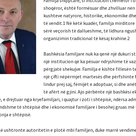
Familja shqiptare, si institucion themelor i 
shoqëror, është formësuar dhe zhvilluar nën
kushteve natyrore, historike, ekonomike dhe
të vendit.1 Në këtë kuadër, familja mirditore
sërë veçorish të dallueshme, të lidhura ngu
organizimin tradicional të kësaj krahine.2
Bashkësia familjare nuk ka qenë një dukuri st
një institucion që ka pësuar ndryshime të v
përgjatë shekujve. Familja e kishte fillesën t
një çifti nëpërmjet martesës dhe përfshinte 
lindur prej saj, fëmijët e adoptuar, si dhe anë
të afërt në gjini. Ajo përbënte një bashkësi
 e drejtuar nga kryefamiljari, i quajtur i zoti i shtëpisë, ndërsa adm
ndshme të shtëpisë dhe i ekonomisë familjare i besohej gruas më
zonja e shtëpisë.
isë ushtronte autoritetin e plotë mbi familjen, duke marrë vendim