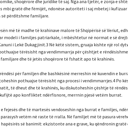
mike, shoqërore dhe juridike të saj. Nga ana tjetër, e zonja e shtë
es mbi gratë dhe fëmijët, ndonëse autoriteti i saj mbetej i kufizua
s së përditshme familjare.
jesën më të madhe të krahinave malore të Shqipërisë së Veriut, edh
r modeli i familjes patriarkale, i mbështetur në normat e së drej
Kanuni i Lekë Dukagjinit.3 Në këtë sistem, gruaja kishte një rol dy
pothuajse tërësisht nga vendimmarrja për çështjet e rëndësishme 
amiljare dhe të jetës shoqërore të fshatit apo të krahinës.
ëndësi për familjen dhe bashkësinë merreshin në kuvendin e burr
toheshin pothuajse tërësisht nga procesi i vendimmarrjes.4 Po kë
atit, të dheut dhe të krahinës, ku diskutoheshin çështje të rëndë
 kufijtë apo konfliktet ndërfisnore, merrnin pjesë vetëm burrat.
 e fejesës dhe të martesës vendoseshin nga burrat e familjes, nd
 parasysh vetëm në raste të rralla. Në familjet më të pasura vëreh
e hapësirës së banimit: ekzistonte ana e grave, ku qëndronin gratë