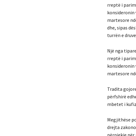
rreptë i parim
konsideronin v
martesore ndë
dhe, sipas dë
turrën e druve
Një nga tipare
rreptë i parim
konsideronin v
martesore ndë
Tradita gojor
përfshirë edh
mbetet i kufiz
Megjithëse poz
drejta zakonor
përpjekje për