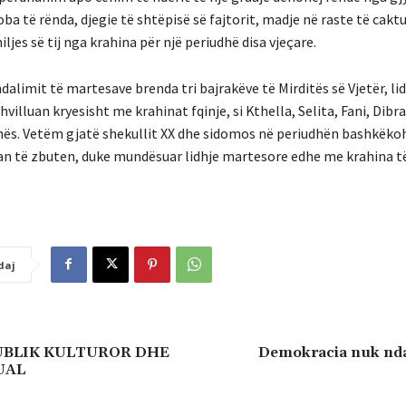
ba të rënda, djegie të shtëpisë së fajtorit, madje në raste të cak
ljes së tij nga krahina për një periudhë disa vjeçare.
dalimit të martesave brenda tri bajrakëve të Mirditës së Vjetër, li
villuan kryesisht me krahinat fqinje, si Kthella, Selita, Fani, Dibr
hës. Vetëm gjatë shekullit XX dhe sidomos në periudhën bashkëko
uan të zbuten, duke mundësuar lidhje martesore edhe me krahina të
daj
UBLIK KULTUROR DHE
Demokracia nuk ndal
UAL