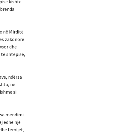
pisë kishte
r brenda
e në Mirditë
tës zakonore
twsor dhe
të shtëpisë,
ave, ndërsa
shtu, në
sishme si
ërsa mendimi
ej edhe një
 dhe fëmijët,