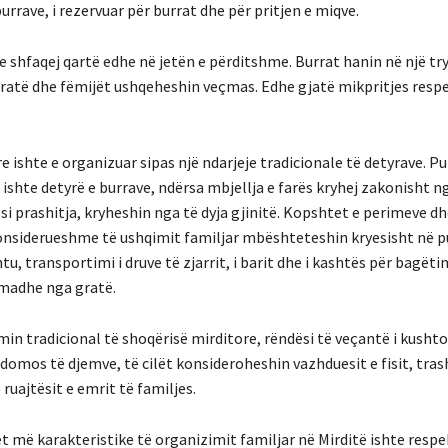
urrave, i rezervuar për burrat dhe për pritjen e miqve.
ve shfaqej qartë edhe në jetën e përditshme. Burrat hanin në një t
gratë dhe fëmijët ushqeheshin veçmas. Edhe gjatë mikpritjes resp
 ishte e organizuar sipas një ndarjeje tradicionale të detyrave. Pu
shte detyrë e burrave, ndërsa mbjellja e farës kryhej zakonisht ng
 si prashitja, kryheshin nga të dyja gjinitë. Kopshtet e perimeve dh
konsiderueshme të ushqimit familjar mbështeteshin kryesisht në 
tu, transportimi i druve të zjarrit, i barit dhe i kashtës për bagëti
madhe nga gratë.
n tradicional të shoqërisë mirditore, rëndësi të veçantë i kushto
idomos të djemve, të cilët konsideroheshin vazhduesit e fisit, tr
 ruajtësit e emrit të familjes.
t më karakteristike të organizimit familjar në Mirditë ishte respe