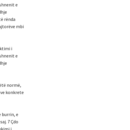
shnenit e
dhje
të rënda
ajtorëve mbi
ktimi i
shnenit e
dhje
këtë normë,
eve konkrete
 burrin, e
saj. 7 Çdo
kimi i