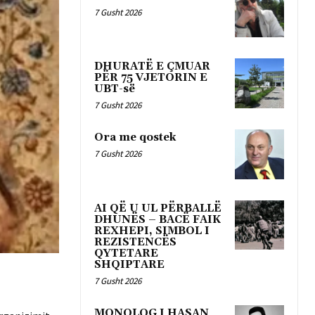
7 Gusht 2026
DHURATË E ÇMUAR
PËR 75 VJETORIN E
UBT-së
7 Gusht 2026
Ora me qostek
7 Gusht 2026
AI QË U UL PËRBALLË
DHUNËS – BACË FAIK
REXHEPI, SIMBOL I
REZISTENCËS
QYTETARE
SHQIPTARE
7 Gusht 2026
MONOLOG I HASAN