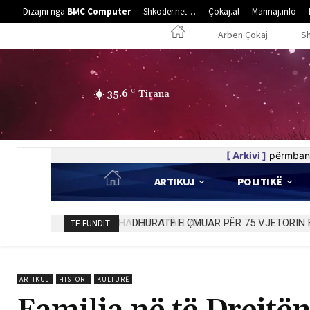
Dizajni nga
BMC Computer
Shkoder.net…
Çokaj.al
Marinaj.info
Arben Çokaj
S
35.6
C
Tirana
[ Arkivi ]
përmban 
ARTIKUJ
POLITIKË
DHURATË E ÇMUAR PËR 75 VJETORIN E
TË FUNDIT:
ARTIKUJ
HISTORI
KULTURË