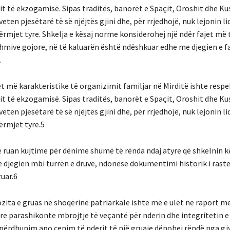
it të ekzogamisë. Sipas traditës, banorët e Spaçit, Oroshit dhe Ku
eten pjesëtarë të së njëjtës gjini dhe, për rrjedhojë, nuk lejonin li
rmjet tyre. Shkelja e kësaj norme konsiderohej një ndër fajet më 
shmive gojore, në të kaluarën është ndëshkuar edhe me djegien e f
.
t më karakteristike të organizimit familjar në Mirditë ishte respe
it të ekzogamisë. Sipas traditës, banorët e Spaçit, Oroshit dhe Ku
eten pjesëtarë të së njëjtës gjini dhe, për rrjedhojë, nuk lejonin li
rmjet tyre.5
e ruan kujtime për dënime shumë të rënda ndaj atyre që shkelnin 
e djegien mbi turrën e druve, ndonëse dokumentimi historik i rast
uar.6
ita e gruas në shoqërinë patriarkale ishte më e ulët në raport me
e parashikonte mbrojtje të veçantë për nderin dhe integritetin e 
 përdhunim apo cenim të nderit të një gruaje dënohej rëndë nga gjy