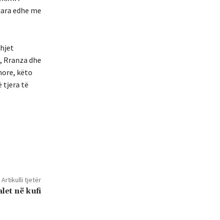
tuara edhe me
dhjet
a, Rranza dhe
hore, këto
 tjera të
Artikulli tjetër
et në kufi