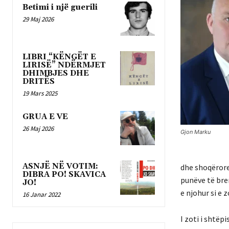
Betimi i një guerili
29 Maj 2026
LIBRI “KËNGËT E
LIRISË” NDËRMJET
DHIMBJES DHE
DRITËS
19 Mars 2025
GRUA E VE
26 Maj 2026
Gjon Marku
ASNJË NË VOTIM:
dhe shoqërore,
DIBRA PO! SKAVICA
punëve të bre
JO!
e njohur si e 
16 Janar 2022
I zoti i shtëp