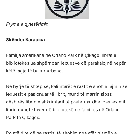
Frymë e qytetërimit
Skënder Karaçica
Familja amerikane në Orland Park në Çikago, librat e
bibliotekës ua shpërndan lexuesve që parakalojnë nëpër
këtë lagje të bukur urbane.
Në hyrje të shtëpisë, kalimtarët e rastit e shohin lajmin se
lexuesit e pasionuar të librit, mund të marrin sipas
dëshirës librin e shkrimtarit të preferuar dhe, pas leximit
librin duhet kthyer në bibliotekën e familjes në Orland
Park të Çikagos.
Po atë ditë,që na rastisi të shohim nga afër nismën e