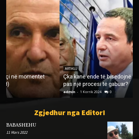
ARTIKUJ
Çka kanë ende të bisedojnë Kosova e Serbia,
pas një procesi të gabuar?
admin
-
1 Korrik 2024
0
a
Zgjedhur nga EditorI
BABASHEHU
11 Mars 2022