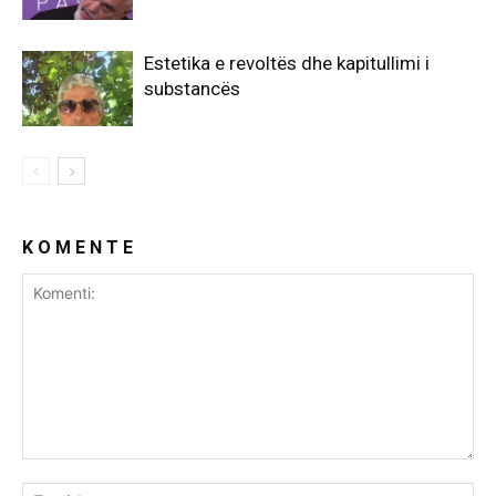
Estetika e revoltës dhe kapitullimi i
substancës
K O M E N T E