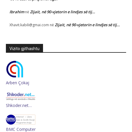
Ibrahim
Zijait, në 90-vjetorin e lindjes së tij…
në
Zijait, në 90-vjetorin e lindjes së tij…
Xhavit.kabili@gmai.com
në
Vizito gjithashtu
Arben Çokaj
Shkoder.net…
BMC Computer