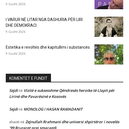
9 Gusht 2026
I VARUR NË LITAR NGA DASHURIA PËR LIRI
DHE DEMOKRACI
9 Gusht 2026
Estetika e revoltës dhe kapitullimi i substancës
9 Gusht 2026
KOMENTET E FUNDIT
Sejdi
Vizitë e suksesshme Qëndresës heroike të Llapit për
në
Lirinë dhe Pavarësinë e Kosovës
Sejdi
MONOLOG I HASAN RAMADANIT
në
Zejnullah Rrahmani dhe universi shpirtëror i novelës
xhaviti
në
‘99 Rruzaret prej smaragdi