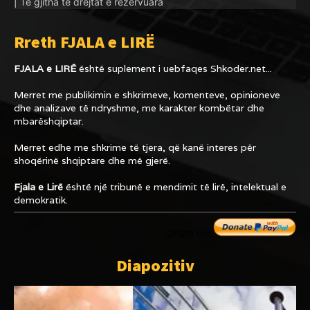
| Të gjitha të drejtat e rezervuara
Rreth FJALA e LIRË
FJALA e LIRË
është suplement i uebfaqes
Shkoder.net...
Merret me publikimin e shkrimeve, komenteve, opinioneve
dhe analizave të ndryshme, me karakter kombëtar dhe
mbarëshqiptar.
Merret edhe me shkrime të tjera, që kanë interes për
shoqërinë shqiptare dhe më gjerë.
Fjala e Lirë
është një tribunë e mendimit të lirë, intelektual e
demokratik.
Dhuro me
Diapozitiv