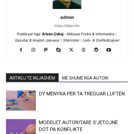
admin
https://fjala.info
Publikuar nga:
Arben Çokaj
-
Mësues Fizike & Informatike ::
Gazetar & Analist i pavarur :: Shkrimtar :: Ueb- & Grafikdizajner
ARTIKUJ TË NGJASHËM
MË SHUMË NGA AUTORI
DY MËNYRA PËR TA TREGUAR LUFTËN
MODELET AUTORITARE S’JETOJNË
DOT PA KONFLIKTE