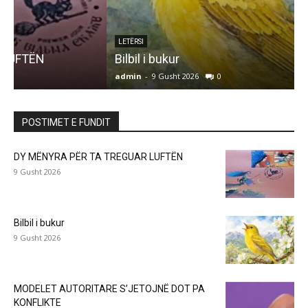
LETËRSI
Bilbil i bukur
admin
-
9 Gusht 2026
0
a
POSTIMET E FUNDIT
DY MËNYRA PËR TA TREGUAR LUFTËN
9 Gusht 2026
Bilbil i bukur
9 Gusht 2026
MODELET AUTORITARE S’JETOJNË DOT PA
KONFLIKTE