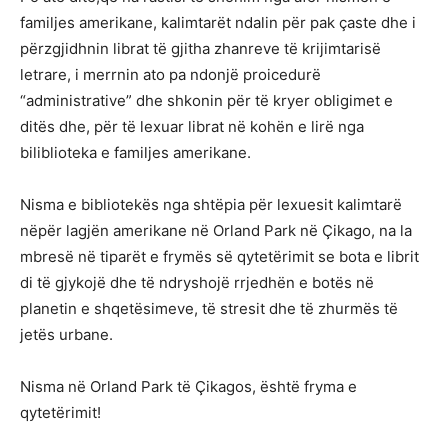
familjes amerikane, kalimtarët ndalin për pak çaste dhe i
përzgjidhnin librat të gjitha zhanreve të krijimtarisë
letrare, i merrnin ato pa ndonjë proicedurë
“administrative” dhe shkonin për të kryer obligimet e
ditës dhe, për të lexuar librat në kohën e lirë nga
biliblioteka e familjes amerikane.
Nisma e bibliotekës nga shtëpia për lexuesit kalimtarë
nëpër lagjën amerikane në Orland Park në Çikago, na la
mbresë në tiparët e frymës së qytetërimit se bota e librit
di të gjykojë dhe të ndryshojë rrjedhën e botës në
planetin e shqetësimeve, të stresit dhe të zhurmës të
jetës urbane.
Nisma në Orland Park të Çikagos, është fryma e
qytetërimit!