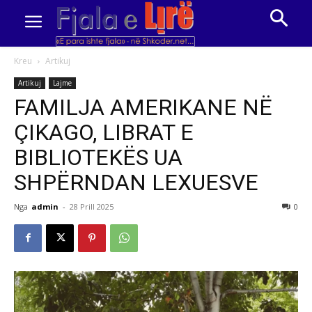
Kreu
Artikuj
Artikuj
Lajme
FAMILJA AMERIKANE NË
ÇIKAGO, LIBRAT E
BIBLIOTEKËS UA
SHPËRNDAN LEXUESVE
Nga
admin
-
28 Prill 2025
0