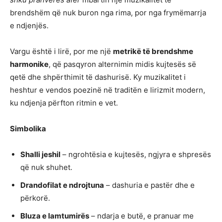
brendshëm që nuk buron nga rima, por nga frymëmarrja
e ndjenjës.
Vargu është i lirë, por me një
metrikë të brendshme
harmonike
, që pasqyron alternimin midis kujtesës së
qetë dhe shpërthimit të dashurisë. Ky muzikalitet i
heshtur e vendos poezinë në traditën e lirizmit modern,
ku ndjenja përfton ritmin e vet.
Simbolika
Shalli jeshil
– ngrohtësia e kujtesës, ngjyra e shpresës
që nuk shuhet.
Drandofilat e ndrojtuna
– dashuria e pastër dhe e
përkorë.
Bluza e lamtumirës
– ndarja e butë, e pranuar me