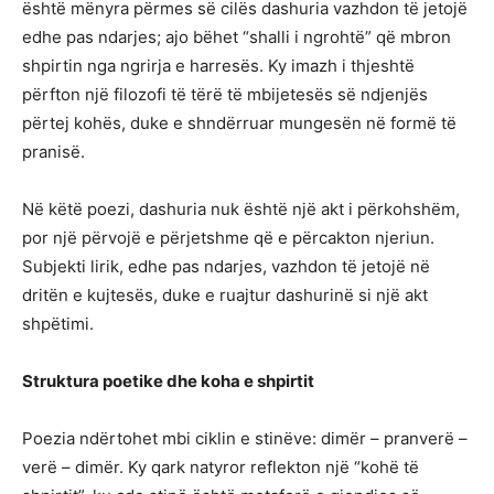
është mënyra përmes së cilës dashuria vazhdon të jetojë
edhe pas ndarjes; ajo bëhet “shalli i ngrohtë” që mbron
shpirtin nga ngrirja e harresës. Ky imazh i thjeshtë
përfton një filozofi të tërë të mbijetesës së ndjenjës
përtej kohës, duke e shndërruar mungesën në formë të
pranisë.
Në këtë poezi, dashuria nuk është një akt i përkohshëm,
por një përvojë e përjetshme që e përcakton njeriun.
Subjekti lirik, edhe pas ndarjes, vazhdon të jetojë në
dritën e kujtesës, duke e ruajtur dashurinë si një akt
shpëtimi.
Struktura poetike dhe koha e shpirtit
Poezia ndërtohet mbi ciklin e stinëve: dimër – pranverë –
verë – dimër. Ky qark natyror reflekton një “kohë të