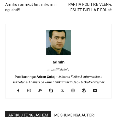
Armiku i armikut tim, miku im i
PARTIA POLITIKE VLEN-i,
ngushtë!
ËSHTE PJELLA E BDI-së
admin
https://fjala.info
Publikuar nga:
Arben Çokaj
-
Mësues Fizike & Informatike ::
Gazetar & Analist i pavarur :: Shkrimtar :: Ueb- & Grafikdizajner
ARTIKUJ TË NGJASHËM
MË SHUMË NGA AUTORI