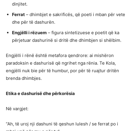
dinjitet.
Ferrat
– dhimbjet e sakrificës, që poeti i mban për vete
dhe për të dashurën.
Engjëlli i rëzuem
– figura sintetizuese e poetit që ka
përjetuar dashurinë si dritë dhe dhimbjen si shëlbim.
Engjëlli i rënë është metafora qendrore: ai mishëron
paradoksin e dashurisë që ngrihet nga rënia. Te Kola,
engjëlli nuk bie për të humbur, por për të ruajtur dritën
brenda dhimbjes.
Etika e dashurisë dhe përkorësia
Në vargjet:
“Ah, të uroj nji dashuni të qeshun lulesh / se ferrat po i