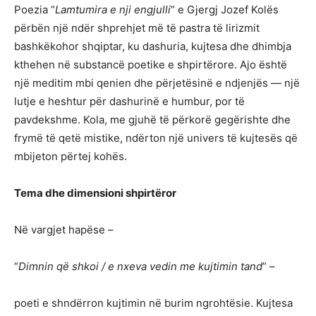
Poezia “
Lamtumira e nji engjulli
” e Gjergj Jozef Kolës
përbën një ndër shprehjet më të pastra të lirizmit
bashkëkohor shqiptar, ku dashuria, kujtesa dhe dhimbja
kthehen në substancë poetike e shpirtërore. Ajo është
një meditim mbi qenien dhe përjetësinë e ndjenjës — një
lutje e heshtur për dashurinë e humbur, por të
pavdekshme. Kola, me gjuhë të përkorë gegërishte dhe
frymë të qetë mistike, ndërton një univers të kujtesës që
mbijeton përtej kohës.
Tema dhe dimensioni shpirtëror
Në vargjet hapëse –
“
Dimnin që shkoi / e nxeva vedin me kujtimin tand
” –
poeti e shndërron kujtimin në burim ngrohtësie. Kujtesa