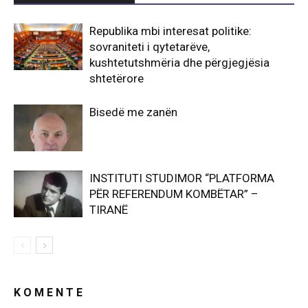
Republika mbi interesat politike:
sovraniteti i qytetarëve,
kushtetutshmëria dhe përgjegjësia
shtetërore
Bisedë me zanën
INSTITUTI STUDIMOR “PLATFORMA
PËR REFERENDUM KOMBËTAR” –
TIRANË
K O M E N T E