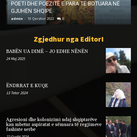
POETI DHE POEZITË E PARA TË BOTUARA NË
M
GJUHËN SHQIPE
p
admin
-
10 Qershor 2022
0
a
Zgjedhur nga EditorI
BABËN UA DIMË – JO EDHE NËNËN
24 Maj 2025
ËNDRRAT E KUQE
13 Tetor 2024
Agresioni dhe kolonizimi ndaj shqiptarëve
kan mbetur aspiratat e sëmuara të regjimeve
fashiste serbe
22 Gusht 2024