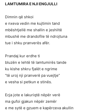
LAMTUMIRA E NJI ENGJULLI
Dimnin që shkoi
e nxeva vedin me kujtimin tand
mbështjellë me shallin e jeshiltë
mbushë me drandofile të ndrojtuna
tue i shku pranverës afër.
Prandaj kur erdhe ti
bluzën e lehtë të lamtumirës tande
ku kishe shkru fjalët e ngrime
“të uroj nji pranverë pa vuejtje”
e vesha si petkun e stinës.
Ecja jote e lakuriqtë nëpër verë
ma gufoi gjakun nëpër zemër
e me sytë e gzuem e kapërceva akullin