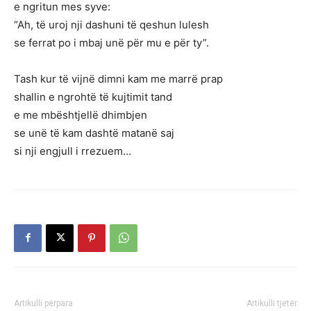
e ngritun mes syve:
“Ah, të uroj nji dashuni të qeshun lulesh
se ferrat po i mbaj unë për mu e për ty”.
Tash kur të vijnë dimni kam me marrë prap
shallin e ngrohtë të kujtimit tand
e me mbështjellë dhimbjen
se unë të kam dashtë matanë saj
si nji engjull i rrezuem…
Artikulli përpara
Artikulli tjetër