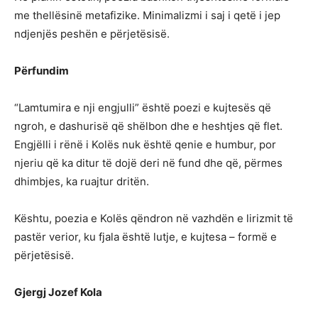
me thellësinë metafizike. Minimalizmi i saj i qetë i jep
ndjenjës peshën e përjetësisë.
Përfundim
“Lamtumira e nji engjulli” është poezi e kujtesës që
ngroh, e dashurisë që shëlbon dhe e heshtjes që flet.
Engjëlli i rënë i Kolës nuk është qenie e humbur, por
njeriu që ka ditur të dojë deri në fund dhe që, përmes
dhimbjes, ka ruajtur dritën.
Kështu, poezia e Kolës qëndron në vazhdën e lirizmit të
pastër verior, ku fjala është lutje, e kujtesa – formë e
përjetësisë.
Gjergj Jozef Kola