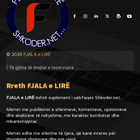
© 2026
FJALA e LIRË
| Të gjitha të drejtat e rezervuara
Rreth FJALA e LIRË
FJALA e LIRË
është suplement i uebfaqes
Shkoder.net...
Merret me publikimin e shkrimeve, komenteve, opinioneve
dhe analizave të ndryshme, me karakter kombëtar dhe
mbarëshqiptar.
Merret edhe me shkrime të tjera, që kanë interes për
shoqërinë shqiptare dhe më gjerë.