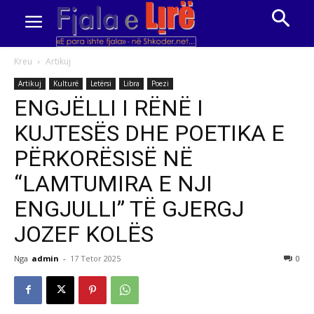
Kreu
Artikuj
Artikuj
Kulturë
Letërsi
Libra
Poezi
ENGJËLLI I RËNË I
KUJTESËS DHE POETIKA E
PËRKORËSISË NË
“LAMTUMIRA E NJI
ENGJULLI” TË GJERGJ
JOZEF KOLËS
Nga
admin
-
17 Tetor 2025
0