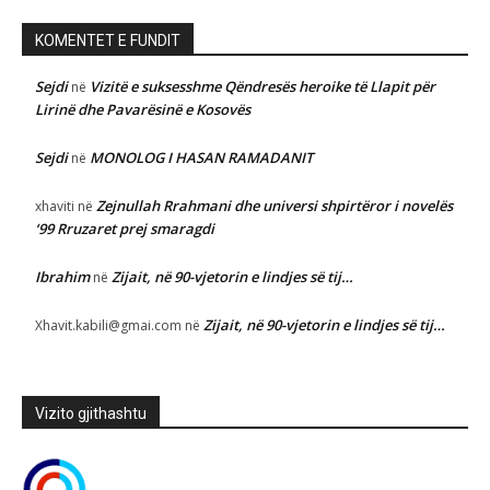
KOMENTET E FUNDIT
Sejdi
Vizitë e suksesshme Qëndresës heroike të Llapit për
në
Lirinë dhe Pavarësinë e Kosovës
Sejdi
MONOLOG I HASAN RAMADANIT
në
Zejnullah Rrahmani dhe universi shpirtëror i novelës
xhaviti
në
‘99 Rruzaret prej smaragdi
Ibrahim
Zijait, në 90-vjetorin e lindjes së tij…
në
Zijait, në 90-vjetorin e lindjes së tij…
Xhavit.kabili@gmai.com
në
Vizito gjithashtu