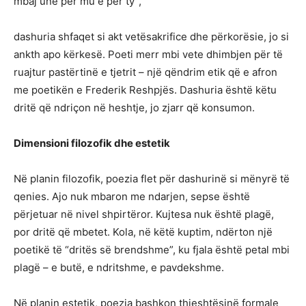
mbaj unë për mu e për ty”,
dashuria shfaqet si akt vetësakrifice dhe përkorësie, jo si
ankth apo kërkesë. Poeti merr mbi vete dhimbjen për të
ruajtur pastërtinë e tjetrit – një qëndrim etik që e afron
me poetikën e Frederik Reshpjës. Dashuria është këtu
dritë që ndriçon në heshtje, jo zjarr që konsumon.
Dimensioni filozofik dhe estetik
Në planin filozofik, poezia flet për dashurinë si mënyrë të
qenies. Ajo nuk mbaron me ndarjen, sepse është
përjetuar në nivel shpirtëror. Kujtesa nuk është plagë,
por dritë që mbetet. Kola, në këtë kuptim, ndërton një
poetikë të “dritës së brendshme”, ku fjala është petal mbi
plagë – e butë, e ndritshme, e pavdekshme.
Në planin estetik, poezia bashkon thjeshtësinë formale