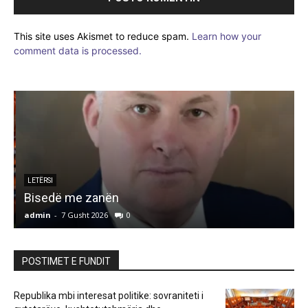
This site uses Akismet to reduce spam.
Learn how your
comment data is processed.
LETËRSI
Bisedë me zanën
admin
-
7 Gusht 2026
0
a
POSTIMET E FUNDIT
Republika mbi interesat politike: sovraniteti i