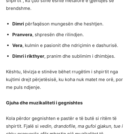
shpirtit”, ku çdo stinë është metaforë e gjendjes së
brendshme.
Dimri
përfaqëson mungesën dhe heshtjen.
Pranvera
, shpresën dhe rilindjen.
Vera
, kulmin e pasionit dhe ndriçimin e dashurisë.
Dimri i rikthyer
, pranim dhe sublimim i dhimbjes.
Kështu, lëvizja e stinëve bëhet rrugëtim i shpirtit nga
kujtimi drejt përjetësisë, ku koha nuk matet me orë, por
me puls ndjenje.
Gjuha dhe muzikaliteti i gegnishtes
Kola përdor gegnishten e pastër e të butë si ritëm të
shpirtit. Fjalë si
vedin, drandofile, ma gufoi gjakun, tue i
shku pranverës afër
mbartin një muzikalitet të