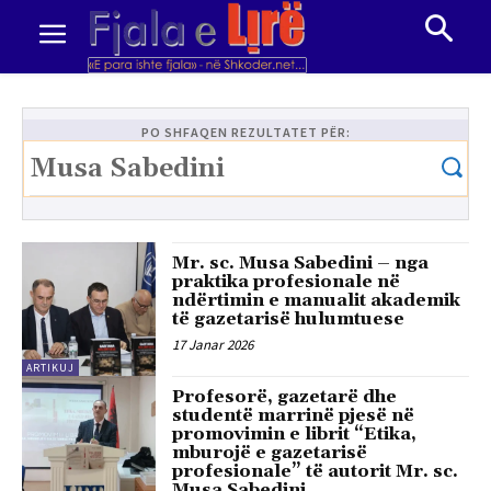
PO SHFAQEN REZULTATET PËR:
Mr. sc. Musa Sabedini – nga
praktika profesionale në
ndërtimin e manualit akademik
të gazetarisë hulumtuese
17 Janar 2026
ARTIKUJ
Profesorë, gazetarë dhe
studentë marrinë pjesë në
promovimin e librit “Etika,
mburojë e gazetarisë
profesionale” të autorit Mr. sc.
Musa Sabedini