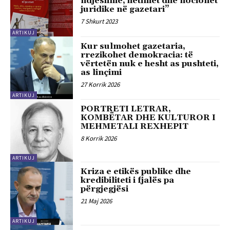
ndjeshme, hetimet dhe nocionet
juridike në gazetari”
7 Shkurt 2023
ARTIKUJ
Kur sulmohet gazetaria,
rrezikohet demokracia: të
vërtetën nuk e hesht as pushteti,
as linçimi
27 Korrik 2026
ARTIKUJ
PORTRETI LETRAR,
KOMBËTAR DHE KULTUROR I
MEHMETALI REXHEPIT
8 Korrik 2026
ARTIKUJ
Kriza e etikës publike dhe
kredibiliteti i fjalës pa
përgjegjësi
21 Maj 2026
ARTIKUJ