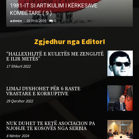
1981-IT SI ARTIKULIM I KËRKESAVE
T
KOMBËTARE ( 9 )
admin
-
20 Prill 2026
0
a
Zgjedhur nga EditorI
“HALLEXHIJTË E KULETËS ME ZENGIJTË
E ILIR METËS”
17 Shkurt 2022
LIMAJ DYSHOHET PËR 6 RASTE
VRASTARE E KORRUPTIVE
29 Qershor 2022
NUK DUHET TE KETË ASOCIACION PA
NJOHJE TE KOSOVËS NGA SERBIA
8 Nëntor 2024