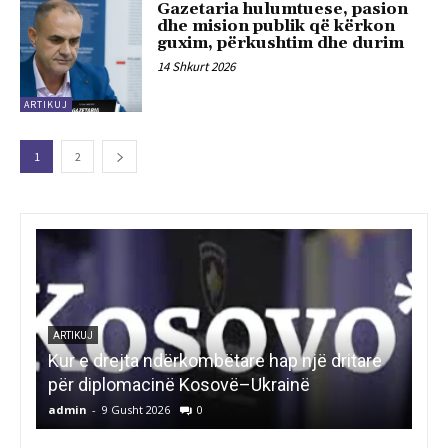
Gazetaria hulumtuese, pasion
dhe mision publik që kërkon
guxim, përkushtim dhe durim
14 Shkurt 2026
ARTIKUJ
1
2
ARTIKUJ
ART
Kur e drejta ndërkombëtare hap një dritare
MI
për diplomacinë Kosovë–Ukrainë
SL
admin
-
9 Gusht 2026
0
adm