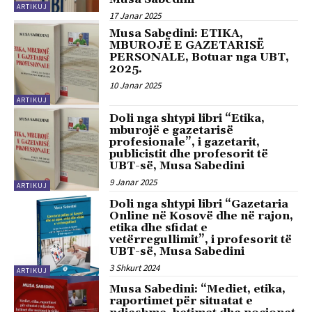
ARTIKUJ
17 Janar 2025
Musa Sabedini: ETIKA,
MBUROJË E GAZETARISË
PERSONALE, Botuar nga UBT,
2025.
10 Janar 2025
ARTIKUJ
Doli nga shtypi libri “Etika,
mburojë e gazetarisë
profesionale”, i gazetarit,
publicistit dhe profesorit të
UBT-së, Musa Sabedini
9 Janar 2025
ARTIKUJ
Doli nga shtypi libri “Gazetaria
Online në Kosovë dhe në rajon,
etika dhe sfidat e
vetërregullimit”, i profesorit të
UBT-së, Musa Sabedini
3 Shkurt 2024
ARTIKUJ
Musa Sabedini: “Mediet, etika,
raportimet për situatat e