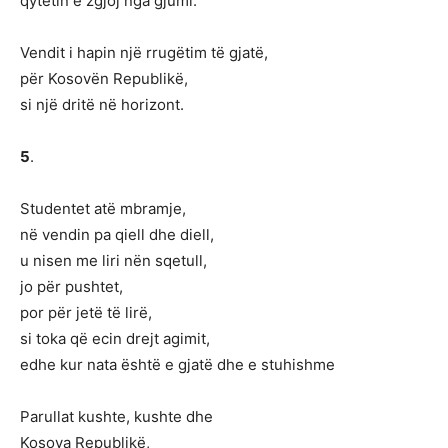
qytetin e zgjoj nga gjumi.
Vendit i hapin një rrugëtim të gjatë,
për Kosovën Republikë,
si një dritë në horizont.
5
.
Studentet atë mbramje,
në vendin pa qiell dhe diell,
u nisen me liri nën sqetull,
jo për pushtet,
por për jetë të lirë,
si toka që ecin drejt agimit,
edhe kur nata është e gjatë dhe e stuhishme
Parullat kushte, kushte dhe
Kosova Republikë,