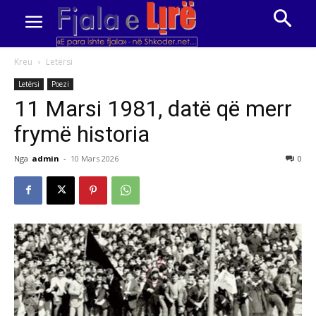
Kreu
Letërsi
Letërsi
Poezi
11 Marsi 1981, datë që merr
frymë historia
Nga
admin
-
10 Mars 2026
0