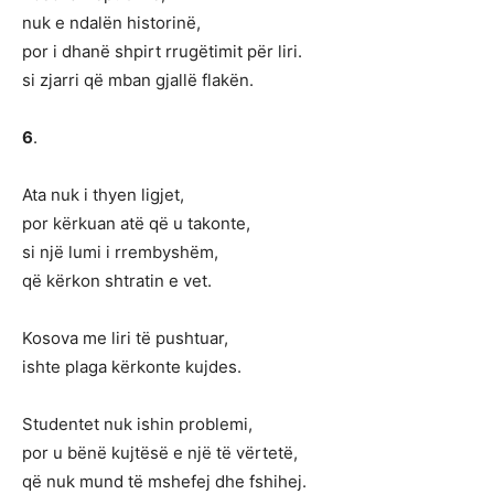
nuk e ndalën historinë,
por i dhanë shpirt rrugëtimit për liri.
si zjarri që mban gjallë flakën.
6
.
Ata nuk i thyen ligjet,
por kërkuan atë që u takonte,
si një lumi i rrembyshëm,
që kërkon shtratin e vet.
Kosova me liri të pushtuar,
ishte plaga kërkonte kujdes.
Studentet nuk ishin problemi,
por u bënë kujtësë e një të vërtetë,
që nuk mund të mshefej dhe fshihej.