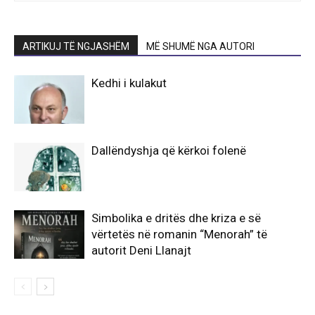
ARTIKUJ TË NGJASHËM
MË SHUMË NGA AUTORI
Kedhi i kulakut
Dallëndyshja që kërkoi folenë
Simbolika e dritës dhe kriza e së
vërtetës në romanin “Menorah” të
autorit Deni Llanajt