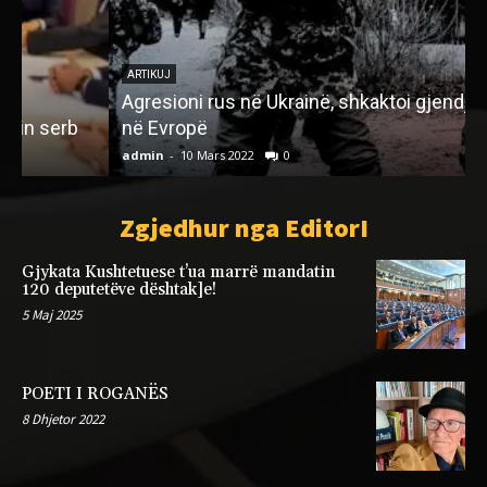
ARTIKUJ
Agresioni rus në Ukrainë, shkaktoi gjendje lufte
në Evropë
admin
-
10 Mars 2022
0
a
Zgjedhur nga EditorI
Gjykata Kushtetuese t’ua marrë mandatin
120 deputetëve dështak]e!
5 Maj 2025
POETI I ROGANËS
8 Dhjetor 2022