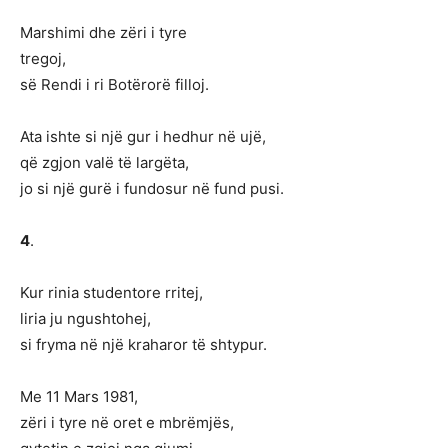
Marshimi dhe zëri i tyre
tregoj,
së Rendi i ri Botërorë filloj.
Ata ishte si një gur i hedhur në ujë,
që zgjon valë të largëta,
jo si një gurë i fundosur në fund pusi.
4
.
Kur rinia studentore rritej,
liria ju ngushtohej,
si fryma në një kraharor të shtypur.
Me 11 Mars 1981,
zëri i tyre në oret e mbrëmjës,