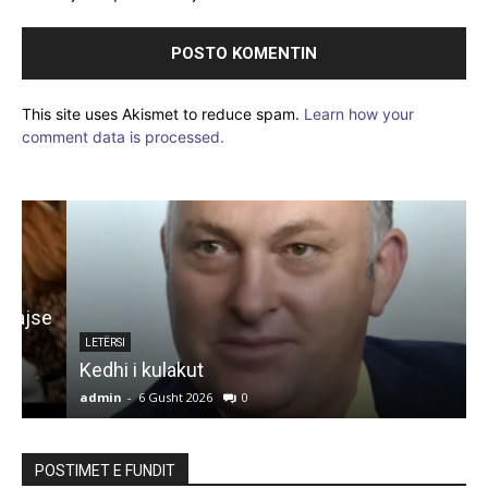
This site uses Akismet to reduce spam.
Learn how your
comment data is processed.
e
LETËRSI
Kedhi i kulakut
admin
-
6 Gusht 2026
0
a
POSTIMET E FUNDIT