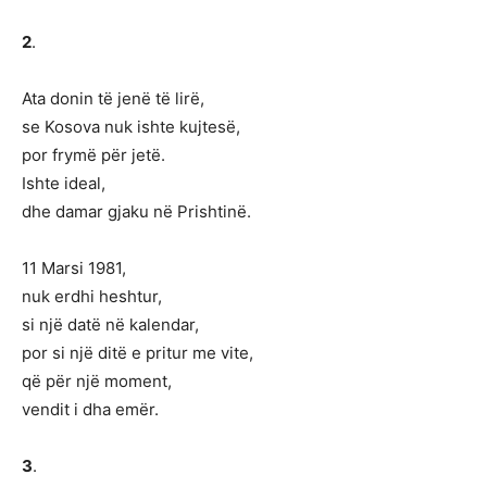
2
.
Ata donin të jenë të lirë,
se Kosova nuk ishte kujtesë,
por frymë për jetë.
Ishte ideal,
dhe damar gjaku në Prishtinë.
11 Marsi 1981,
nuk erdhi heshtur,
si një datë në kalendar,
por si një ditë e pritur me vite,
që për një moment,
vendit i dha emër.
3
.