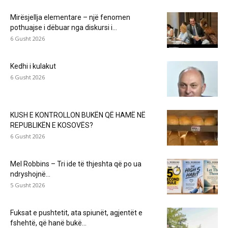
Mirësjellja elementare – një fenomen
pothuajse i dëbuar nga diskursi i...
6 Gusht 2026
Kedhi i kulakut
6 Gusht 2026
KUSH E KONTROLLON BUKËN QË HAMË NË
REPUBLIKËN E KOSOVËS?
6 Gusht 2026
Mel Robbins – Tri ide të thjeshta që po ua
ndryshojnë...
5 Gusht 2026
Fuksat e pushtetit, ata spiunët, agjentët e
fshehtë, që hanë bukë...