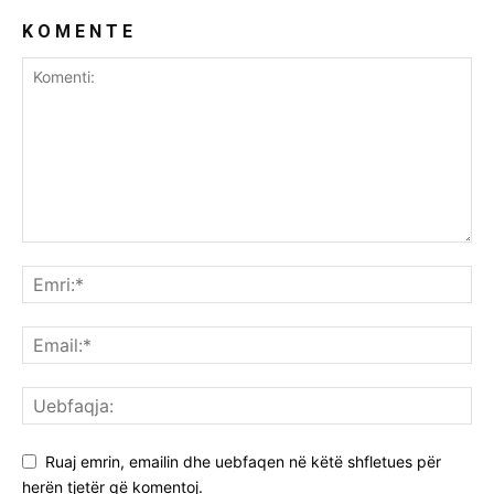
K O M E N T E
Ruaj emrin, emailin dhe uebfaqen në këtë shfletues për
herën tjetër që komentoj.