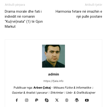
Artikulli përpara
Artikulli tjetër
Drama morale dhe fati i
Harmonia fetare në imazhin e
individit në romanin
një pulle postare
“Ku(rvë)nata” (1) të Gjon
Markut
admin
https://fjala.info
Publikuar nga:
Arben Çokaj
-
Mësues Fizike & Informatike ::
Gazetar & Analist i pavarur :: Shkrimtar :: Ueb- & Grafikdizajner