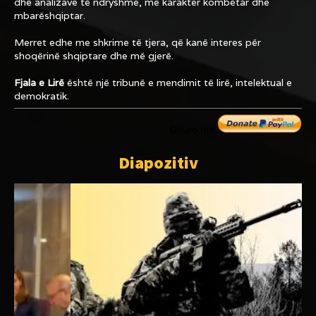
dhe analizave të ndryshme, me karakter kombëtar dhe
mbarëshqiptar.
Merret edhe me shkrime të tjera, që kanë interes për
shoqërinë shqiptare dhe më gjerë.
Fjala e Lirë
është një tribunë e mendimit të lirë, intelektual e
demokratik.
Dhuro me
Diapozitiv