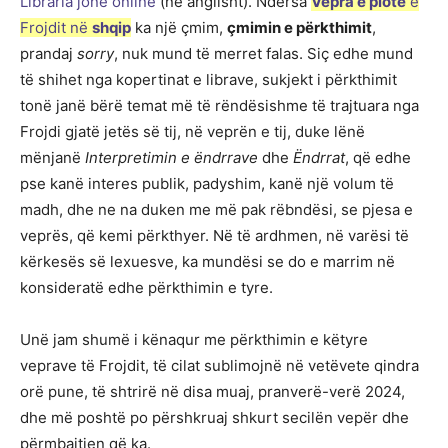
Libraria jonë online
(në anglisht). Ndërsa
Vepra e plotë
e
Frojdit në
shqip
ka një çmim,
çmimin e përkthimit
,
prandaj
sorry
, nuk mund të merret falas. Siç edhe mund
të shihet nga kopertinat e librave, sukjekt i përkthimit
tonë janë bërë temat më të rëndësishme të trajtuara nga
Frojdi gjatë jetës së tij, në veprën e tij, duke lënë
mënjanë
Interpretimin e ëndrrave
dhe
Ëndrrat
, që edhe
pse kanë interes publik, padyshim, kanë një volum të
madh, dhe ne na duken me më pak rëbndësi, se pjesa e
veprës, që kemi përkthyer. Në të ardhmen, në varësi të
kërkesës së lexuesve, ka mundësi se do e marrim në
konsideratë edhe përkthimin e tyre.
Unë jam shumë i kënaqur me përkthimin e këtyre
veprave të Frojdit, të cilat sublimojnë në vetëvete qindra
orë pune, të shtrirë në disa muaj, pranverë-verë 2024,
dhe më poshtë po përshkruaj shkurt secilën vepër dhe
përmbajtjen që ka.