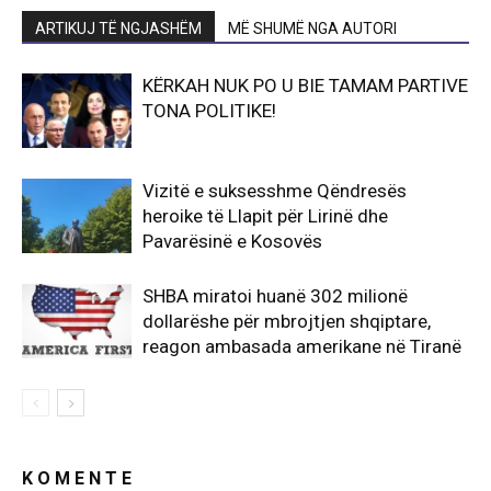
ARTIKUJ TË NGJASHËM
MË SHUMË NGA AUTORI
KËRKAH NUK PO U BIE TAMAM PARTIVE
TONA POLITIKE!
Vizitë e suksesshme Qëndresës
heroike të Llapit për Lirinë dhe
Pavarësinë e Kosovës
SHBA miratoi huanë 302 milionë
dollarëshe për mbrojtjen shqiptare,
reagon ambasada amerikane në Tiranë
K O M E N T E