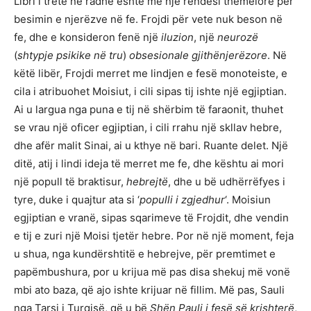
Libri i tretë në radhë është me një rëndësi themelore për
besimin e njerëzve në fe. Frojdi për vete nuk beson në
fe, dhe e konsideron fenë një
iluzion
, një
neurozë
(
shtypje psikike në tru
)
obsesionale gjithënjerëzore
. Në
këtë libër, Frojdi merret me lindjen e fesë monoteiste, e
cila i atribuohet Moisiut, i cili sipas tij ishte një egjiptian.
Ai u largua nga puna e tij në shërbim të faraonit, thuhet
se vrau një oficer egjiptian, i cili rrahu një skllav hebre,
dhe afër malit Sinai, ai u kthye në bari. Ruante delet. Një
ditë, atij i lindi ideja të merret me fe, dhe kështu ai mori
një popull të braktisur,
hebrejtë
, dhe u bë udhërrëfyes i
tyre, duke i quajtur ata si ‘
populli i zgjedhur
‘. Moisiun
egjiptian e vranë, sipas sqarimeve të Frojdit, dhe vendin
e tij e zuri një Moisi tjetër hebre. Por në një moment, feja
u shua, nga kundërshtitë e hebrejve, për premtimet e
papëmbushura, por u krijua më pas disa shekuj më vonë
mbi ato baza, që ajo ishte krijuar në fillim. Më pas, Sauli
nga Tarsi i Turqisë, që u bë
Shën Pauli i fesë së krishterë
,