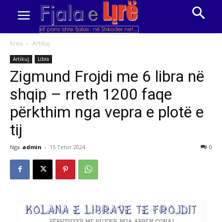
Kreu
Artikuj
Artikuj
Libra
Zigmund Frojdi me 6 libra në
shqip – rreth 1200 faqe
përkthim nga vepra e plotë e
tij
Nga
admin
-
15 Tetor 2024
0