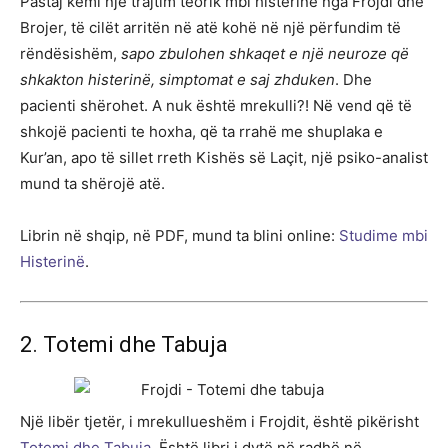
Pastaj kemi një trajtim teorik mbi histerinë nga Frojdi dhe
Brojer, të cilët arritën në atë kohë në një përfundim të
rëndësishëm,
sapo zbulohen shkaqet e një neuroze që
shkakton histerinë, simptomat e saj zhduken
. Dhe
pacienti shërohet. A nuk është mrekulli?! Në vend që të
shkojë pacienti te hoxha, që ta rrahë me shuplaka e
Kur’an, apo të sillet rreth Kishës së Laçit, një psiko-analist
mund ta shërojë atë.
Librin në shqip, në PDF, mund ta blini online:
Studime mbi
Histerinë
.
2. Totemi dhe Tabuja
Një libër tjetër, i mrekullueshëm i Frojdit, është pikërisht
Totemi dhe Tabuja
. Është libri i dytë në radhë në