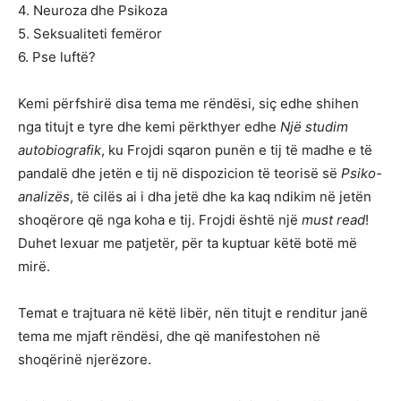
4. Neuroza dhe Psikoza
5. Seksualiteti femëror
6. Pse luftë?
Kemi përfshirë disa tema me rëndësi, siç edhe shihen
nga titujt e tyre dhe kemi përkthyer edhe
Një studim
autobiografik
, ku Frojdi sqaron punën e tij të madhe e të
pandalë dhe jetën e tij në dispozicion të teorisë së
Psiko-
analizës
, të cilës ai i dha jetë dhe ka kaq ndikim në jetën
shoqërore që nga koha e tij. Frojdi është një
must read
!
Duhet lexuar me patjetër, për ta kuptuar këtë botë më
mirë.
Temat e trajtuara në këtë libër, nën titujt e renditur janë
tema me mjaft rëndësi, dhe që manifestohen në
shoqërinë njerëzore.