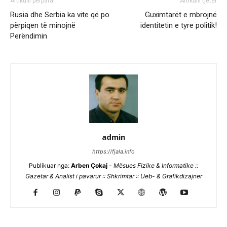
Artikulli përpara
Artikulli tjetër
Rusia dhe Serbia ka vite që po
Guximtarët e mbrojnë
përpiqen të minojnë
identitetin e tyre politik!
Perëndimin
admin
https://fjala.info
Publikuar nga:
Arben Çokaj
-
Mësues Fizike & Informatike ::
Gazetar & Analist i pavarur :: Shkrimtar :: Ueb- & Grafikdizajner