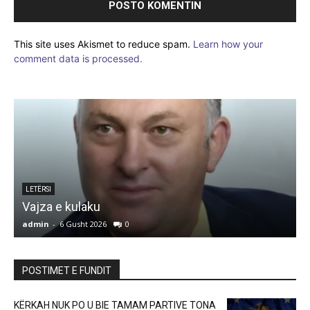
This site uses Akismet to reduce spam.
Learn how your
comment data is processed.
LETËRSI
Vajza e kulaku
5
admin
-
6 Gusht 2026
0
a
POSTIMET E FUNDIT
KËRKAH NUK PO U BIE TAMAM PARTIVE TONA