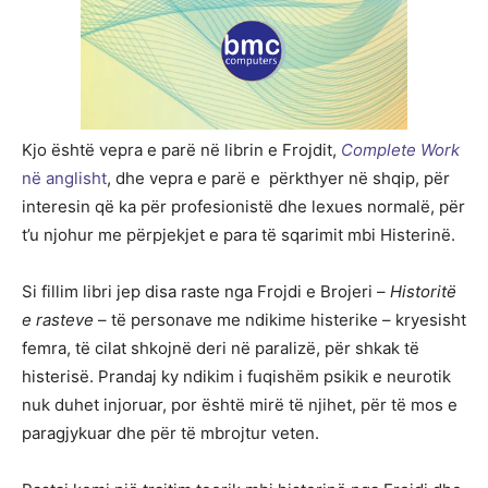
Kjo është vepra e parë në librin e Frojdit,
Complete Work
në anglisht
, dhe vepra e parë e përkthyer në shqip, për
interesin që ka për profesionistë dhe lexues normalë, për
t’u njohur me përpjekjet e para të sqarimit mbi Histerinë.
Si fillim libri jep disa raste nga Frojdi e Brojeri –
Historitë
e rasteve
– të personave me ndikime histerike – kryesisht
femra, të cilat shkojnë deri në paralizë, për shkak të
histerisë. Prandaj ky ndikim i fuqishëm psikik e neurotik
nuk duhet injoruar, por është mirë të njihet, për të mos e
paragjykuar dhe për të mbrojtur veten.