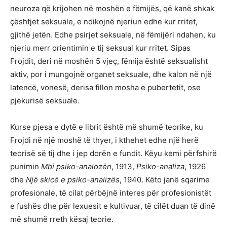
neuroza që krijohen në moshën e fëmijës, që kanë shkak
çështjet seksuale, e ndikojnë njeriun edhe kur rritet,
gjithë jetën. Edhe psirjet seksuale, në fëmijëri ndahen, ku
njeriu merr orientimin e tij seksual kur rritet. Sipas
Frojdit, deri në moshën 5 vjeç, fëmija është seksualisht
aktiv, por i mungojnë organet seksuale, dhe kalon në një
latencë, vonesë, derisa fillon mosha e pubertetit, ose
pjekurisë seksuale.
Kurse pjesa e dytë e librit është më shumë teorike, ku
Frojdi në një moshë të thyer, i kthehet edhe një herë
teorisë së tij dhe i jep dorën e fundit. Këyu kemi përfshirë
punimin
Mbi psiko-analozën
, 1913,
Psiko-analiza
, 1926
dhe
Një skicë e psiko-analizës
, 1940. Këto janë sqarime
profesionale, të cilat përbëjnë interes për profesionistët
e fushës dhe për lexuesit e kultivuar, të cilët duan të dinë
më shumë rreth kësaj teorie.