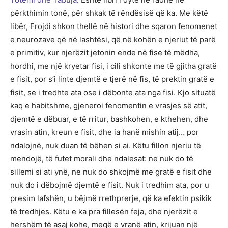
përkthimin tonë, për shkak të rëndësisë që ka. Me këtë
libër, Frojdi shkon thellë në histori dhe sqaron fenomenet
e neurozave që në lashtësi, që në kohën e njeriut të parë
e primitiv, kur njerëzit jetonin ende në fise të mëdha,
hordhi, me një kryetar fisi, i cili shkonte me të gjitha gratë
e fisit, por s’i linte djemtë e tjerë në fis, të prektin gratë e
fisit, se i tredhte ata ose i dëbonte ata nga fisi. Kjo situatë
kaq e habitshme, gjeneroi fenomentin e vrasjes së atit,
djemtë e dëbuar, e të rritur, bashkohen, e kthehen, dhe
vrasin atin, kreun e fisit, dhe ia hanë mishin atij… por
ndalojnë, nuk duan të bëhen si ai. Këtu fillon njeriu të
mendojë, të futet morali dhe ndalesat: ne nuk do të
sillemi si ati ynë, ne nuk do shkojmë me gratë e fisit dhe
nuk do i dëbojmë djemtë e fisit. Nuk i tredhim ata, por u
presim lafshën, u bëjmë rrethprerje, që ka efektin psikik
të tredhjes. Këtu e ka pra fillesën feja, dhe njerëzit e
hershëm të asaj kohe, meqë e vranë atin, krijuan një