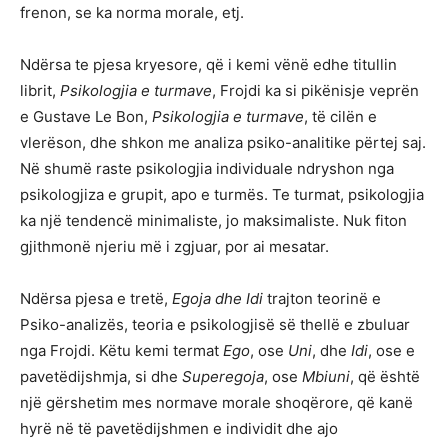
frenon, se ka norma morale, etj.
Ndërsa te pjesa kryesore, që i kemi vënë edhe titullin
librit,
Psikologjia e turmave
, Frojdi ka si pikënisje veprën
e Gustave Le Bon,
Psikologjia e turmave
, të cilën e
vlerëson, dhe shkon me analiza psiko-analitike përtej saj.
Në shumë raste psikologjia individuale ndryshon nga
psikologjiza e grupit, apo e turmës. Te turmat, psikologjia
ka një tendencë minimaliste, jo maksimaliste. Nuk fiton
gjithmonë njeriu më i zgjuar, por ai mesatar.
Ndërsa pjesa e tretë,
Egoja dhe Idi
trajton teorinë e
Psiko-analizës, teoria e psikologjisë së thellë e zbuluar
nga Frojdi. Këtu kemi termat
Ego
, ose
Uni
, dhe
Idi
, ose e
pavetëdijshmja, si dhe
Superegoja
, ose
Mbiuni
, që është
një gërshetim mes normave morale shoqërore, që kanë
hyrë në të pavetëdijshmen e individit dhe ajo