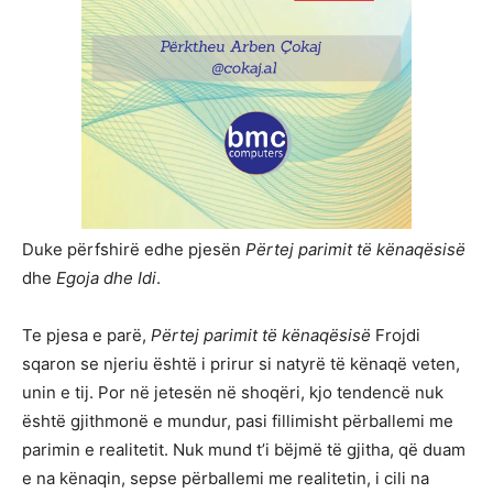
Duke përfshirë edhe pjesën
Përtej parimit të kënaqësisë
dhe
Egoja dhe Idi
.
Te pjesa e parë,
Përtej parimit të kënaqësisë
Frojdi
sqaron se njeriu është i prirur si natyrë të kënaqë veten,
unin e tij. Por në jetesën në shoqëri, kjo tendencë nuk
është gjithmonë e mundur, pasi fillimisht përballemi me
parimin e realitetit. Nuk mund t’i bëjmë të gjitha, që duam
e na kënaqin, sepse përballemi me realitetin, i cili na