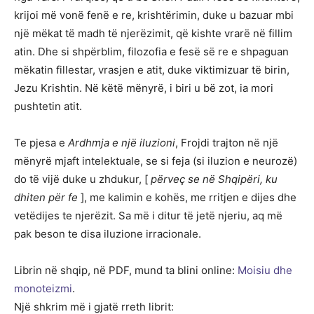
krijoi më vonë fenë e re, krishtërimin, duke u bazuar mbi
një mëkat të madh të njerëzimit, që kishte vrarë në fillim
atin. Dhe si shpërblim, filozofia e fesë së re e shpaguan
mëkatin fillestar, vrasjen e atit, duke viktimizuar të birin,
Jezu Krishtin. Në këtë mënyrë, i biri u bë zot, ia mori
pushtetin atit.
Te pjesa e
Ardhmja e një iluzioni
, Frojdi trajton në një
mënyrë mjaft intelektuale, se si feja (si iluzion e neurozë)
do të vijë duke u zhdukur, [
përveç se në Shqipëri, ku
dhiten për fe
], me kalimin e kohës, me rritjen e dijes dhe
vetëdijes te njerëzit. Sa më i ditur të jetë njeriu, aq më
pak beson te disa iluzione irracionale.
Librin në shqip, në PDF, mund ta blini online:
Moisiu dhe
monoteizmi
.
Një shkrim më i gjatë rreth librit: