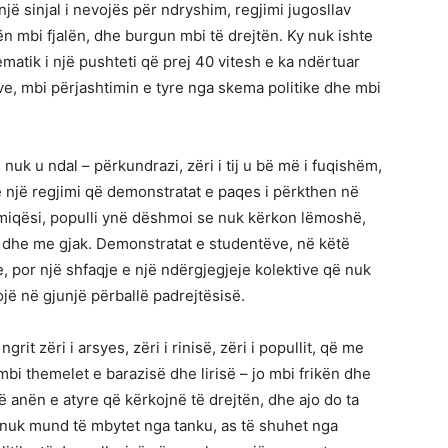
jë sinjal i nevojës për ndryshim, regjimi jugosllav
n mbi fjalën, dhe burgun mbi të drejtën. Ky nuk ishte
matik i një pushteti që prej 40 vitesh e ka ndërtuar
ëve, mbi përjashtimin e tyre nga skema politike dhe mbi
 nuk u ndal – përkundrazi, zëri i tij u bë më i fuqishëm,
 një regjimi që demonstratat e paqes i përkthen në
iqësi, populli ynë dëshmoi se nuk kërkon lëmoshë,
ori dhe me gjak. Demonstratat e studentëve, në këtë
e, por një shfaqje e një ndërgjegjeje kolektive që nuk
jë në gjunjë përballë padrejtësisë.
grit zëri i arsyes, zëri i rinisë, zëri i popullit, që me
bi themelet e barazisë dhe lirisë – jo mbi frikën dhe
në anën e atyre që kërkojnë të drejtën, dhe ajo do ta
nuk mund të mbytet nga tanku, as të shuhet nga