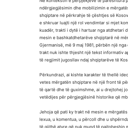
Në kontekstin e përpjekjeve të pareshtura 
ndërgjegjësimin dhe mobilizimin e mërgatë
shqiptare në përkrahje të çështjes së Kosovë
e shkruar luajti një rol vendimtar si mjet ko
kuadër, trakti i dytë i hartuar nga atdhetari 
mesin e bashkatdhetarëve shqiptarë në mërg
Gjermanisë, më 9 maj 1981, përbën një nga
trakt nuk ishte thjesht një tekst informativ
të regjimit jugosllav ndaj shqiptarëve të Ko
Përkundrazi, ai kishte karakter të thellë id
vetes mërgatën shqiptare në një front të p
të qartë dhe të guximshme, ai u drejtohej j
vetëdijes për përgjegjësinë historike që mba
Jehoja që pati ky trakt në mesin e mërgatës
lexua, u komentua, u përcoll dhe u shpërnd
të gjithë atyre që nuk mund të pajtoheshin