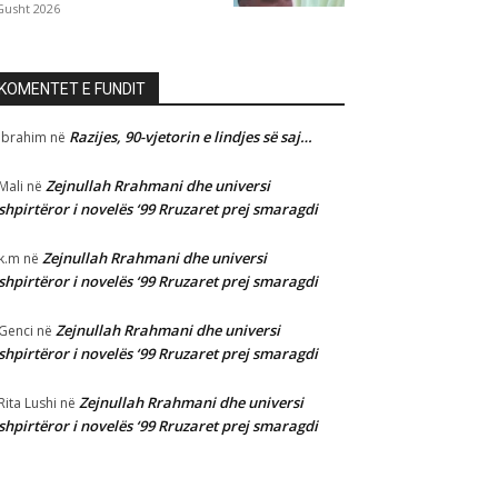
Gusht 2026
KOMENTET E FUNDIT
Razijes, 90-vjetorin e lindjes së saj…
Ibrahim
në
Zejnullah Rrahmani dhe universi
Mali
në
shpirtëror i novelës ‘99 Rruzaret prej smaragdi
Zejnullah Rrahmani dhe universi
k.m
në
shpirtëror i novelës ‘99 Rruzaret prej smaragdi
Zejnullah Rrahmani dhe universi
Genci
në
shpirtëror i novelës ‘99 Rruzaret prej smaragdi
Zejnullah Rrahmani dhe universi
Rita Lushi
në
shpirtëror i novelës ‘99 Rruzaret prej smaragdi