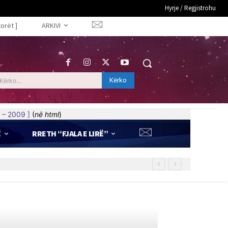
Hyrje / Regjistrohu
torët ]
ARKIVI
Kërko
Kërko...
 – 2009 ]
(
në html
)
Ë
RRETH “FJALA E LIRË”