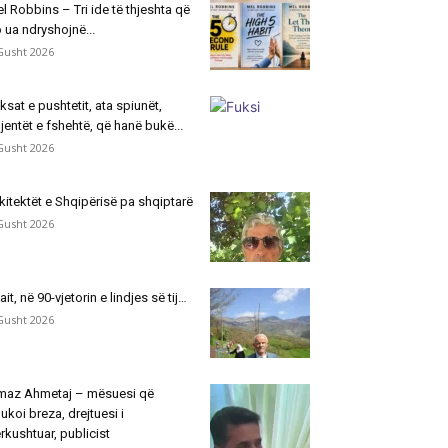
l Robbins – Tri ide të thjeshta që
 ua ndryshojnë...
Gusht 2026
ksat e pushtetit, ata spiunët,
jentët e fshehtë, që hanë bukë...
Gusht 2026
kitektët e Shqipërisë pa shqiptarë
Gusht 2026
jait, në 90-vjetorin e lindjes së tij…
Gusht 2026
maz Ahmetaj – mësuesi që
ukoi breza, drejtuesi i
rkushtuar, publicist