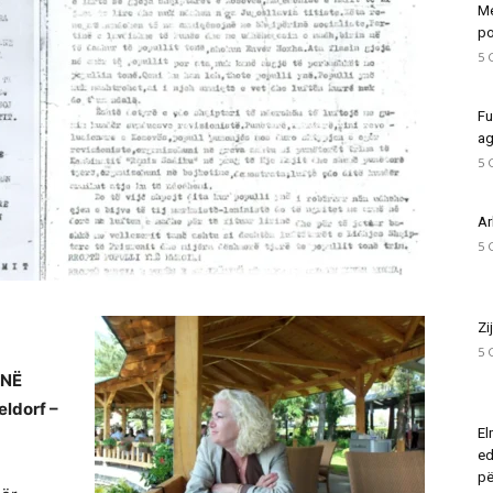
Me
po
5 
Fu
ag
5 
Ar
5 
Zi
5 
 NË
ldorf –
El
ed
pë