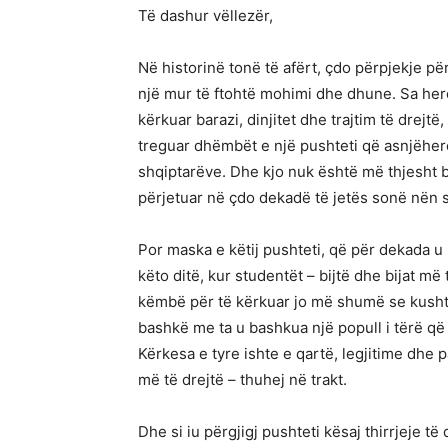
Të dashur vëllezër,
Në historinë tonë të afërt, çdo përpjekje për
një mur të ftohtë mohimi dhe dhune. Sa herë 
kërkuar barazi, dinjitet dhe trajtim të drej
treguar dhëmbët e një pushteti që asnjëherë
shqiptarëve. Dhe kjo nuk është më thjesht bi
përjetuar në çdo dekadë të jetës sonë nën 
Por maska e këtij pushteti, që për dekada u 
këto ditë, kur studentët – bijtë dhe bijat më
këmbë për të kërkuar jo më shumë se kusht
bashkë me ta u bashkua një popull i tërë q
Kërkesa e tyre ishte e qartë, legjitime dhe 
më të drejtë – thuhej në trakt.
Dhe si iu përgjigj pushteti kësaj thirrjeje 