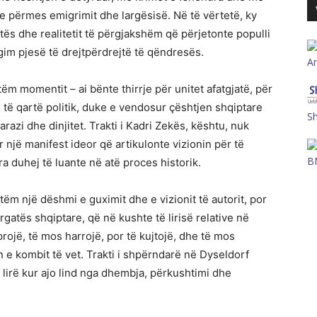
e përmes emigrimit dhe largësisë. Në të vërtetë, ky
tës dhe realitetit të përgjakshëm që përjetonte populli
im pjesë të drejtpërdrejtë të qëndresës.
A
ëm momentit – ai bënte thirrje për unitet afatgjatë, për
ë qartë politik, duke e vendosur çështjen shqiptare
S
barazi dhe dinjitet. Trakti i Kadri Zekës, kështu, nuk
një manifest ideor që artikulonte vizionin për të
B
 duhej të luante në atë proces historik.
ëm një dëshmi e guximit dhe e vizionit të autorit, por
rgatës shqiptare, që në kushte të lirisë relative në
rojë, të mos harrojë, por të kujtojë, dhe të mos
n e kombit të vet. Trakti i shpërndarë në Dyseldorf
ë lirë kur ajo lind nga dhembja, përkushtimi dhe