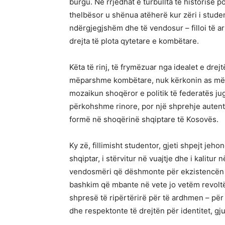
burgu. Në rrjedhat e turbullta të historisë 
thelbësor u shënua atëherë kur zëri i stude
ndërgjegjshëm dhe të vendosur – filloi të arti
drejta të plota qytetare e kombëtare.
Këta të rinj, të frymëzuar nga idealet e dre
mëparshme kombëtare, nuk kërkonin as më 
mozaikun shoqëror e politik të federatës jug
përkohshme rinore, por një shprehje autentik
formë në shoqërinë shqiptare të Kosovës.
Ky zë, fillimisht studentor, gjeti shpejt jeho
shqiptar, i stërvitur në vuajtje dhe i kalitur
vendosmëri që dëshmonte për ekzistencën e 
bashkim që mbante në vete jo vetëm revoltë
shpresë të ripërtërirë për të ardhmen – për 
dhe respektonte të drejtën për identitet, g