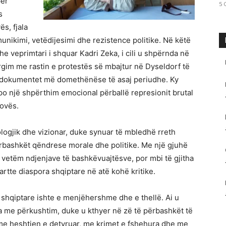
për
5 
s
s, fjala
munikimi, vetëdijesimi dhe rezistence politike. Në këtë
dhe veprimtari i shquar Kadri Zeka, i cili u shpërnda në
im me rastin e protestës së mbajtur në Dyseldorf të
 dokumentet më domethënëse të asaj periudhe. Ky
 apo një shpërthim emocional përballë represionit brutal
sovës.
eologjik dhe vizionar, duke synuar të mbledhë rreth
ërbashkët qëndrese morale dhe politike. Me një gjuhë
o vetëm ndjenjave të bashkëvuajtësve, por mbi të gjitha
rtte diaspora shqiptare në atë kohë kritike.
 shqiptare ishte e menjëhershme dhe e thellë. Ai u
a me përkushtim, duke u kthyer në zë të përbashkët të
 me heshtjen e detyruar, me krimet e fshehura dhe me