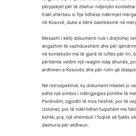
përpjekjet për të zbehur ndjenjën kombëtar
trakt shërbeu si fije lidhëse ndërmjet mërga
në Kosovë, duke e bërë bashkësinë në mërg
Mesazhi i këtij dokumenti nuk i drejtohej vet
angazhim të vazhdueshëm dhe për qëndrim t
në kontekstin më të gjerë të luftës për liri, 
përbënte vetëm një reagim ndaj dhunës, por 
ardhmen e Kosovës dhe për rolin që diaspora
Në retrospektivë, ky dokument mbetet jo vet
edhe një simbol i ndërgjegjes politike të më
Perëndim, zgjodhi të mos heshtë, por të vep
izolohet, por të ndërlidhet fuqishëm me fati
është, pra, një shembull i fuqisë së fjalës s
dashuria për atdheun.