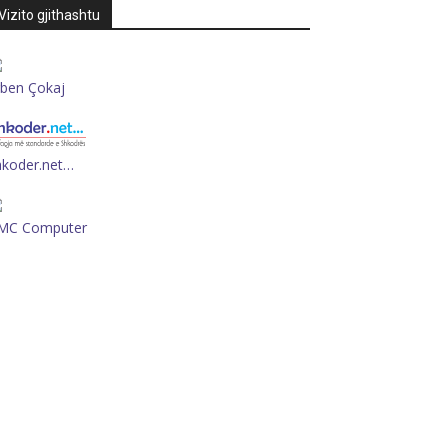
Vizito gjithashtu
rben Çokaj
hkoder.net…
MC Computer