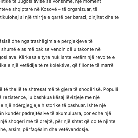
politike të Jugosllavisë së vonshme, një moment
ntëve shqiptarë në Kosovë – të organizuar, të
kulohej si një thirrje e qartë për barazi, dinjitet dhe të
jtësisë dhe nga trashëgimia e përpjekjeve të
shumë e as më pak se vendin që u takonte në
osllave. Kërkesa e tyre nuk ishte vetëm një revoltë e
e e një vetëdije të re kolektive, që fillonte të marrë
në të thellë te shtresat më të gjera të shoqërisë. Populli
 në rezistencë, iu bashkua kësaj lëvizjeje me një
një ndërgjegjeje historike të pashuar. Ishte një
n kundër padrejtësive të akumuluara, por edhe një
një shoqëri më të drejtë, për një shtet që do të njihte
juhë, arsim, përfaqësim dhe vetëvendosje.