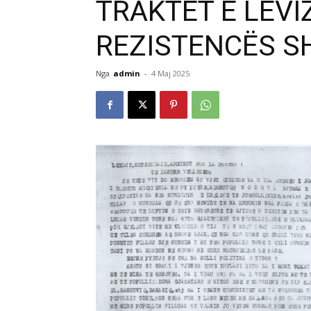
TRAKTET E LËVI
REZISTENCËS SH
Nga
admin
-
4 Maj 2025