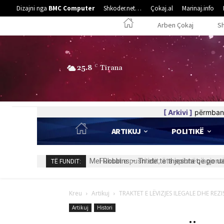
Dizajni nga
BMC Computer
Shkoder.net…
Çokaj.al
Marinaj.info
Arben Çokaj
S
25.8
C
Tirana
[ Arkivi ]
përmban 
ARTIKUJ
POLITIKË
Fuksat e pushtetit, ata spiunët, agjentë
TË FUNDIT:
Kreu
Artikuj
TRAKTET E LËVIZJES ILEGALE DHE REZI
Artikuj
Histori