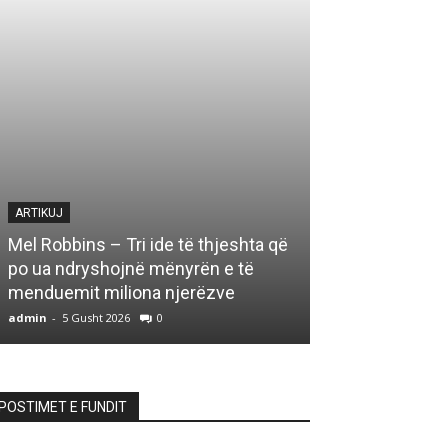
ARTIKUJ
ARTIKUJ
Mel Robbins – Tri ide të thjeshta që
Fuksat e pushte
po ua ndryshojnë mënyrën e të
agjentët e fsh
menduemit miliona njerëzve
në bythë të pu
admin
-
5 Gusht 2026
0
admin
-
5 Gusht 20
POSTIMET E FUNDIT