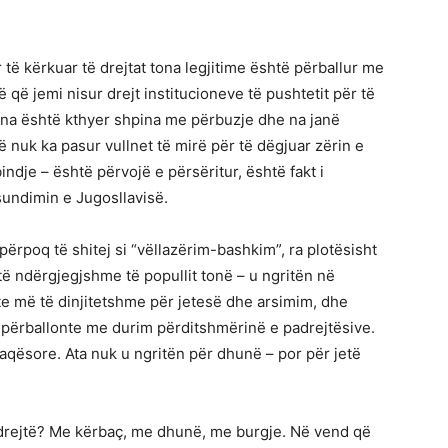
 të kërkuar të drejtat tona legjitime është përballur me
që jemi nisur drejt institucioneve të pushtetit për të
të, na është kthyer shpina me përbuzje dhe na janë
 nuk ka pasur vullnet të mirë për të dëgjuar zërin e
ndje – është përvojë e përsëritur, është fakt i
sundimin e Jugosllavisë.
përpoq të shitej si “vëllazërim-bashkim”, ra plotësisht
 të ndërgjegjshme të popullit tonë – u ngritën në
e më të dinjitetshme për jetesë dhe arsimim, dhe
ë përballonte me durim përditshmërinë e padrejtësive.
paqësore. Ata nuk u ngritën për dhunë – por për jetë
të drejtë? Me kërbaç, me dhunë, me burgje. Në vend që