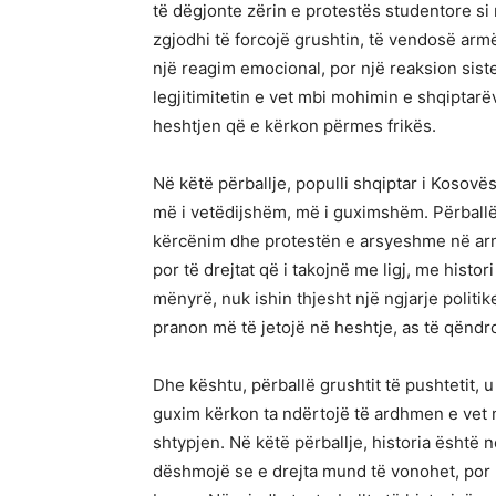
të dëgjonte zërin e protestës studentore si n
zgjodhi të forcojë grushtin, të vendosë armë
një reagim emocional, por një reaksion siste
legjitimitetin e vet mbi mohimin e shqiptar
heshtjen që e kërkon përmes frikës.
Në këtë përballje, populli shqiptar i Kosovës
më i vetëdijshëm, më i guximshëm. Përballë
kërcënim dhe protestën e arsyeshme në arm
por të drejtat që i takojnë me ligj, me hist
mënyrë, nuk ishin thjesht një ngjarje politik
pranon më të jetojë në heshtje, as të qëndro
Dhe kështu, përballë grushtit të pushtetit, u n
guxim kërkon ta ndërtojë të ardhmen e vet m
shtypjen. Në këtë përballje, historia është 
dëshmojë se e drejta mund të vonohet, por 