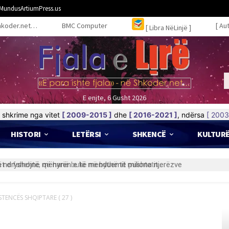
MundusArtiumPress.us
hkoder.net…
BMC Computer
[ Au
[ Libra NëLinjë ]
E enjte, 6 Gusht 2026
shkrime nga vitet
[ 2009-2015 ]
dhe
[ 2016-2021 ]
, ndërsa
[ 2003
HISTORI
LETËRSI
SHKENCË
KULTUR
t e fshehtë, që hanë bukë në bythë të pushtetit…
STENCËS SHQIPTARE ( 27 )