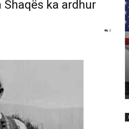
h Shaqës ka ardhur
0