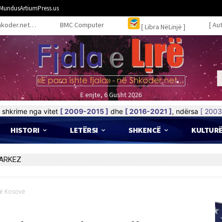
MundusArtiumPress.us
hkoder.net…
BMC Computer
[ Au
[ Libra NëLinjë ]
E enjte, 6 Gusht 2026
shkrime nga vitet
[ 2009-2015 ]
dhe
[ 2016-2021 ]
, ndërsa
[ 2003
HISTORI
LETËRSI
SHKENCË
KULTUR
MARKEZ
në Kosovë