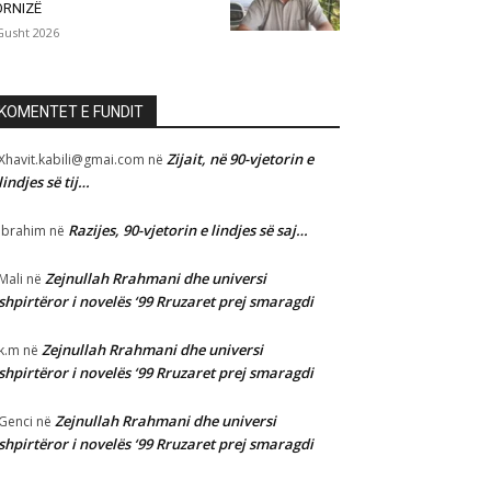
ORNIZË
Gusht 2026
KOMENTET E FUNDIT
Zijait, në 90-vjetorin e
Xhavit.kabili@gmai.com
në
lindjes së tij…
Razijes, 90-vjetorin e lindjes së saj…
Ibrahim
në
Zejnullah Rrahmani dhe universi
Mali
në
shpirtëror i novelës ‘99 Rruzaret prej smaragdi
Zejnullah Rrahmani dhe universi
k.m
në
shpirtëror i novelës ‘99 Rruzaret prej smaragdi
Zejnullah Rrahmani dhe universi
Genci
në
shpirtëror i novelës ‘99 Rruzaret prej smaragdi