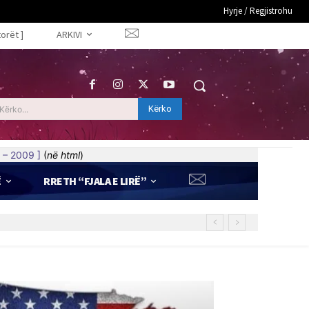
Hyrje / Regjistrohu
torët ]
ARKIVI
Kërko
Kërko...
 – 2009 ]
(
në html
)
Ë
RRETH “FJALA E LIRË”