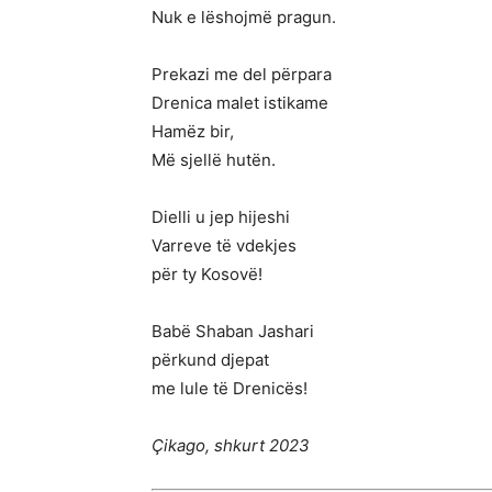
Nuk e lëshojmë pragun.
Prekazi me del përpara
Drenica malet istikame
Hamëz bir,
Më sjellë hutën.
Dielli u jep hijeshi
Varreve të vdekjes
për ty Kosovë!
Babë Shaban Jashari
përkund djepat
me lule të Drenicës!
Çikago, shkurt 2023