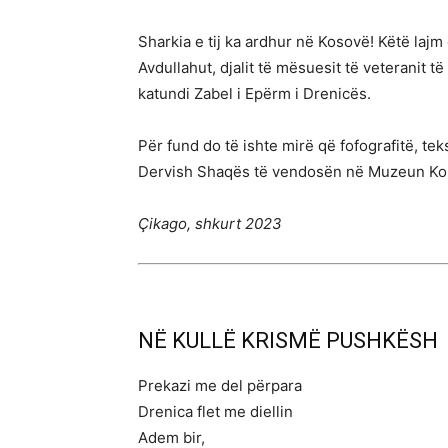
Sharkia e tij ka ardhur në Kosovë! Këtë lajm
Avdullahut, djalit të mësuesit të veteranit 
katundi Zabel i Epërm i Drenicës.
Për fund do të ishte mirë që fofografitë, te
Dervish Shaqës të vendosën në Muzeun Kom
Çikago, shkurt 2023
NË KULLË KRISMË PUSHKËSH
Prekazi me del përpara
Drenica flet me diellin
Adem bir,