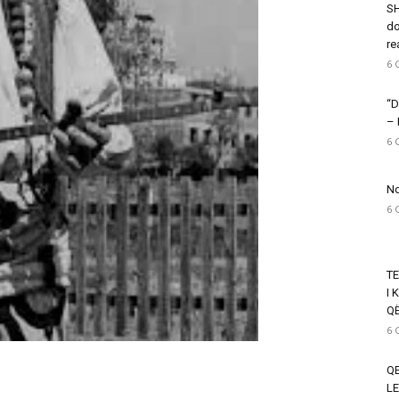
SH
do
re
6 
“D
–
6 
Nd
6 
T
I 
Q
6 
QE
LE