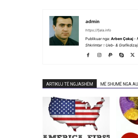
admin
https://fjala.info
Publikuar nga:
Arben Çokaj
-
Shkrimtar :: Ueb- & Grafikdiza
ARTIKUJ TË NGJASHËM
MË SHUMË NGA AU