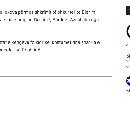
 e lexova përmes shkrimit të shkurtër të Blerim
të arsimit shqip në Drenicë, Shefqet Avdullahu nga
kstët e këngëve folklorike, kostumet dhe sharkia e
A
bëtar në Prishtinë!
S
B