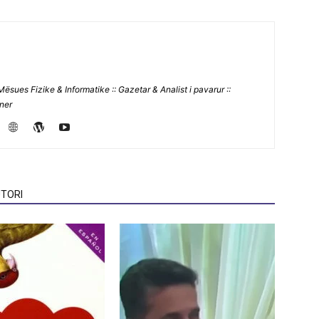
Mësues Fizike & Informatike :: Gazetar & Analist i pavarur ::
jner
TORI