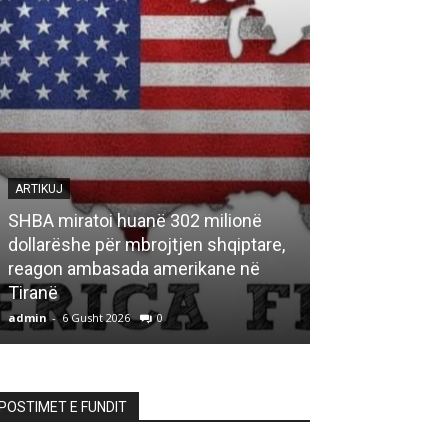
ARTIKUJ
SHBA miratoi huanë 302 milionë
ARTIKUJ
dollarëshe për mbrojtjen shqiptare,
reagon ambasada amerikane në
“DASHURIA NË
Tiranë
– MARKEZ
admin
-
6 Gusht 2026
0
admin
-
6 Gusht 20
POSTIMET E FUNDIT