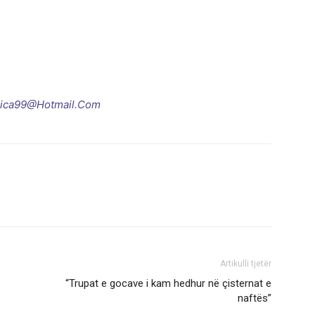
qica99@Hotmail.Com
Artikulli tjetër
“Trupat e gocave i kam hedhur në çisternat e
naftës”