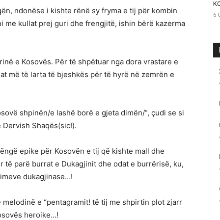
K
ën, ndonëse i kishte rënë sy fryma e tij për kombin
6 
me kullat prej guri dhe frengjitë, ishin bërë kazerma
lirinë e Kosovës. Për të shpëtuar nga dora vrastare e
at më të larta të bjeshkës për të hyrë në zemrën e
osovë shpinën/e lashë borë e gjeta dimën/”, çudi se si
ë Dervish Shaqës(sic!).
këngë epike për Kosovën e tij që kishte mall dhe
r të parë burrat e Dukagjinit dhe odat e burrërisë, ku,
zimeve dukagjinase…!
elodinë e “pentagramit! të tij me shpirtin plot zjarr
 Kosovës heroike…!