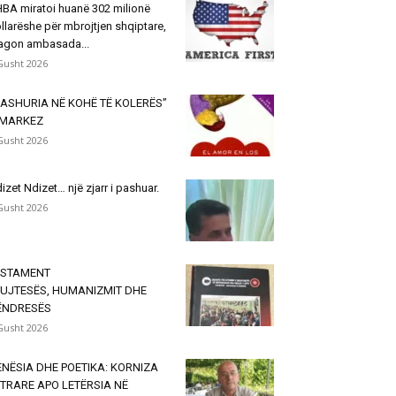
BA miratoi huanë 302 milionë
llarëshe për mbrojtjen shqiptare,
agon ambasada...
Gusht 2026
ASHURIA NË KOHË TË KOLERËS”
 MARKEZ
Gusht 2026
izet Ndizet… një zjarr i pashuar.
Gusht 2026
ESTAMENT
KUJTESËS, HUMANIZMIT DHE
ËNDRESËS
Gusht 2026
NËSIA DHE POETIKA: KORNIZA
TRARE APO LETËRSIA NË