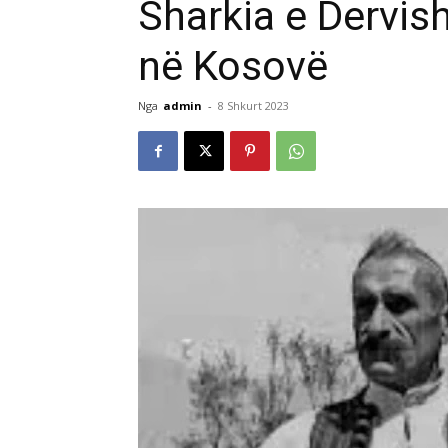
Sharkia e Dervis
në Kosovë
Nga
admin
-
8 Shkurt 2023