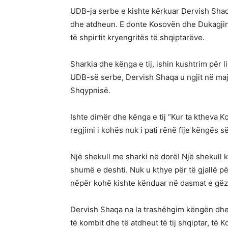
UDB-ja serbe e kishte kërkuar Dervish Shaq
dhe atdheun. E donte Kosovën dhe Dukagjini 
të shpirtit kryengritës të shqiptarëve.
Sharkia dhe kënga e tij, ishin kushtrim për 
UDB-së serbe, Dervish Shaqa u ngjit në maj
Shqypnisë.
Ishte dimër dhe kënga e tij “Kur ta ktheva K
regjimi i kohës nuk i pati rënë fije këngës s
Një shekull me sharki në dorë! Një shekull 
shumë e deshti. Nuk u kthye për të gjallë pë
nëpër kohë kishte kënduar në dasmat e gë
Dervish Shaqa na la trashëhgim këngën dhe m
të kombit dhe të atdheut të tij shqiptar, të