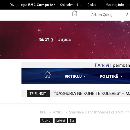
Dizajni nga
BMC Computer
Shkoder.net…
Çokaj.al
Marinaj.info
Arben Çokaj
S
27.3
C
Tirana
[ Arkivi ]
përmban 
ARTIKUJ
POLITIKË
“DASHURIA NË KOHË TË KOLERËS” – 
TË FUNDIT:
Kreu
Artikuj
Sharkia e Dervish Shaqës ka ardhur 
Artikuj
Letërsi
Ese