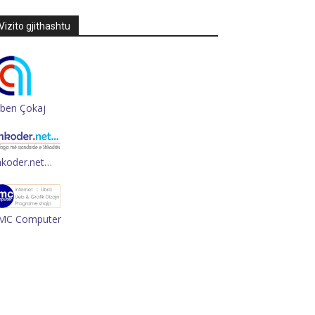
Vizito gjithashtu
rben Çokaj
hkoder.net…
MC Computer