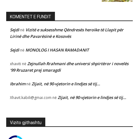
KOMENTET E FUNDIT
Sejdi
Vizitë e suksesshme Qëndresës heroike të Llapit për
në
Lirinë dhe Pavarësinë e Kosovës
Sejdi
MONOLOG I HASAN RAMADANIT
në
Zejnullah Rrahmani dhe universi shpirtëror i novelës
xhaviti
në
‘99 Rruzaret prej smaragdi
Ibrahim
Zijait, në 90-vjetorin e lindjes së tij…
në
Zijait, në 90-vjetorin e lindjes së tij…
Xhavit.kabili@gmai.com
në
Vizito gjithashtu