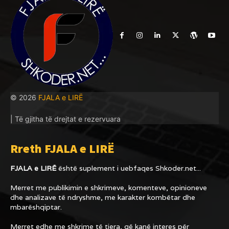
© 2026
FJALA e LIRË
| Të gjitha të drejtat e rezervuara
Rreth FJALA e LIRË
FJALA e LIRË
është suplement i uebfaqes
Shkoder.net...
Merret me publikimin e shkrimeve, komenteve, opinioneve
dhe analizave të ndryshme, me karakter kombëtar dhe
mbarëshqiptar.
Merret edhe me shkrime të tjera, që kanë interes për