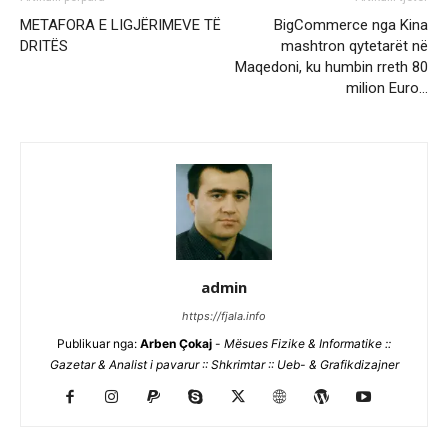
METAFORA E LIGJËRIMEVE TË
BigCommerce nga Kina
DRITËS
mashtron qytetarët në
Maqedoni, ku humbin rreth 80
milion Euro…
admin
https://fjala.info
Publikuar nga:
Arben Çokaj
-
Mësues Fizike & Informatike ::
Gazetar & Analist i pavarur :: Shkrimtar :: Ueb- & Grafikdizajner