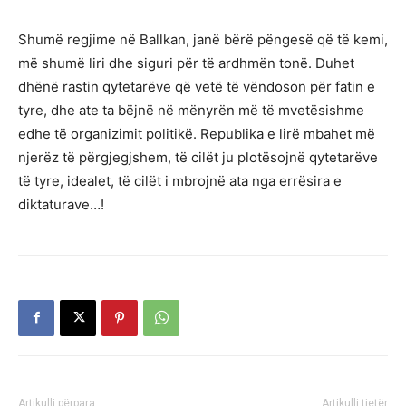
Shumë regjime në Ballkan, janë bërë pëngesë që të kemi,
më shumë liri dhe siguri për të ardhmën tonë. Duhet
dhënë rastin qytetarëve që vetë të vëndoson për fatin e
tyre, dhe ate ta bëjnë në mënyrën më të mvetësishme
edhe të organizimit politikë. Republika e lirë mbahet më
njerëz të përgjegjshem, të cilët ju plotësojnë qytetarëve
të tyre, idealet, të cilët i mbrojnë ata nga errësira e
diktaturave…!
Artikulli përpara
Artikulli tjetër