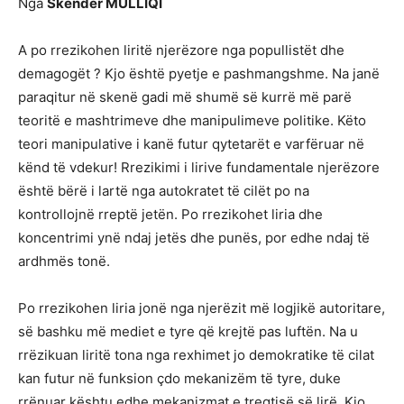
Nga
Skënder MULLIQI
A po rrezikohen liritë njerëzore nga popullistët dhe
demagogët ? Kjo është pyetje e pashmangshme. Na janë
paraqitur në skenë gadi më shumë së kurrë më parë
teoritë e mashtrimeve dhe manipulimeve politike. Këto
teori manipulative i kanë futur qytetarët e varfëruar në
kënd të vdekur! Rrezikimi i lirive fundamentale njerëzore
është bërë i lartë nga autokratet të cilët po na
kontrollojnë rreptë jetën. Po rrezikohet liria dhe
koncentrimi ynë ndaj jetës dhe punës, por edhe ndaj të
ardhmës tonë.
Po rrezikohen liria jonë nga njerëzit më logjikë autoritare,
së bashku më mediet e tyre që krejtë pas luftën. Na u
rrëzikuan liritë tona nga rexhimet jo demokratike të cilat
kan futur në funksion çdo mekanizëm të tyre, duke
rrënuar kështu edhe mekanizmat e tregtisë së lirë. Kjo