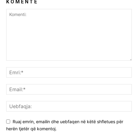
K O M E N T E
Ruaj emrin, emailin dhe uebfaqen në këtë shfletues për
herën tjetër që komentoj.