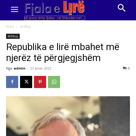
Kreu
Artikuj
Artikuj
Republika e lirë mbahet më
njerëz të përgjegjshëm
Nga
admin
-
23 Janar 2022
0