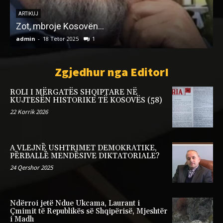
F
h
ARTIKUJ
Zot, mbroje Kosovën…
admin
-
18 Tetor 2025
1
a
Zgjedhur nga EditorI
ROLI I MËRGATËS SHQIPTARE NË
KUJTESËN HISTORIKE TË KOSOVËS (58)
22 Korrik 2026
A VLEJNȄ USHTRIMET DEMOKRATIKE,
PȄRBALLȄ MENDȄSIVE DIKTATORIALE?
24 Qershor 2025
Ndërroi jetë Ndue Ukcama, Laurant i
Çmimit të Republikës së Shqipërisë, Mjeshtër
i Madh