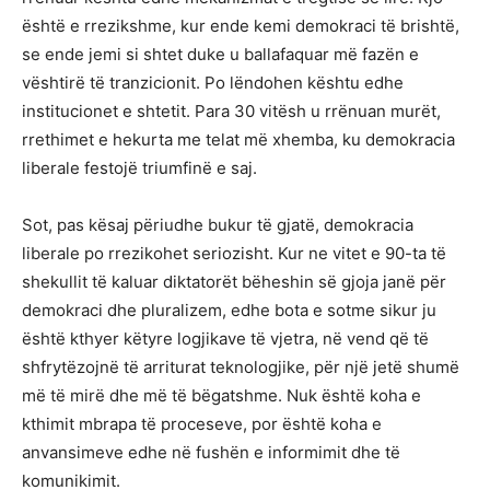
është e rrezikshme, kur ende kemi demokraci të brishtë,
se ende jemi si shtet duke u ballafaquar më fazën e
vështirë të tranzicionit. Po lëndohen kështu edhe
institucionet e shtetit. Para 30 vitësh u rrënuan murët,
rrethimet e hekurta me telat më xhemba, ku demokracia
liberale festojë triumfinë e saj.
Sot, pas kësaj përiudhe bukur të gjatë, demokracia
liberale po rrezikohet seriozisht. Kur ne vitet e 90-ta të
shekullit të kaluar diktatorët bëheshin së gjoja janë për
demokraci dhe pluralizem, edhe bota e sotme sikur ju
është kthyer këtyre logjikave të vjetra, në vend që të
shfrytëzojnë të arriturat teknologjike, për një jetë shumë
më të mirë dhe më të bëgatshme. Nuk është koha e
kthimit mbrapa të proceseve, por është koha e
anvansimeve edhe në fushën e informimit dhe të
komunikimit.