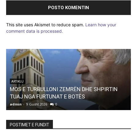
This site uses Akismet to reduce spam.
Learn how your
comment data is processed.
ARTIKUJ
MOS E TURBULLONI ZEMRËN DHE SHPIRTIN
TUAJ NGA FURTUNAT E BOTËS
admin
-
9 Gusht 2026
0
a
POSTIMET E FUNDIT