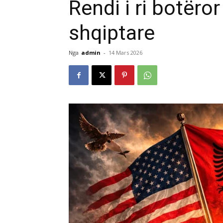
Rendi i ri botëro
shqiptare
Nga
admin
-
14 Mars 2026