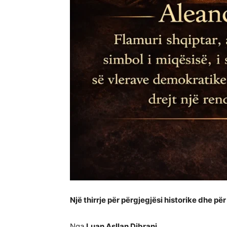
Një thirrje për përgjegjësi historike dhe p
Nga
Luan Asllan Dibrani