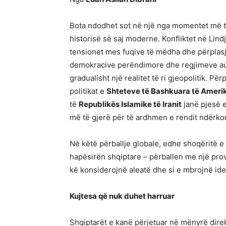
Bota ndodhet sot në një nga momentet më 
historisë së saj moderne. Konfliktet në Lin
tensionet mes fuqive të mëdha dhe përplasj
demokracive perëndimore dhe regjimeve aut
gradualisht një realitet të ri gjeopolitik. Pë
politikat e
Shteteve të Bashkuara të Ameri
të
Republikës Islamike të Iranit
janë pjesë 
më të gjerë për të ardhmen e rendit ndërko
Në këtë përballje globale, edhe shoqëritë e
hapësirën shqiptare – përballen me një provë
kë konsiderojnë aleatë dhe si e mbrojnë iden
Kujtesa që nuk duhet harruar
Shqiptarët e kanë përjetuar në mënyrë dire