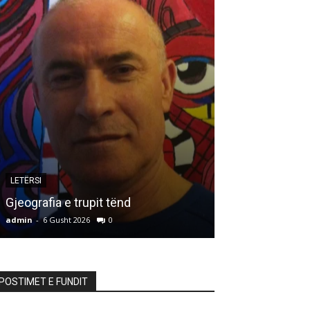
LETËRSI
ARTIKUJ
Gjeografia e trupit tënd
HALLDUPI*)
admin
-
6 Gusht 2026
0
admin
-
6 Gusht 20
POSTIMET E FUNDIT