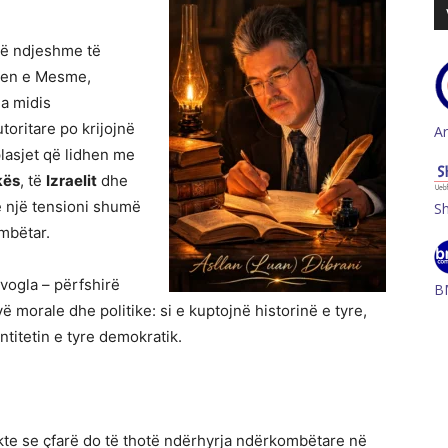
të ndjeshme të
djen e Mesme,
a midis
oritare po krijojnë
A
rplasjet që lidhen me
kës
, të
Izraelit
dhe
e një tensioni shumë
S
mbëtar.
 vogla – përfshirë
B
 morale dhe politike: si e kuptojnë historinë e tyre,
titetin e tyre demokratik.
kte se çfarë do të thotë ndërhyrja ndërkombëtare në