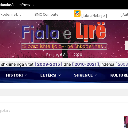
MundusArtiumPress.us
hkoder.net…
BMC Computer
[ Au
[ Libra NëLinjë ]
E enjte, 6 Gusht 2026
shkrime nga vitet
[ 2009-2015 ]
dhe
[ 2016-2021 ]
, ndërsa
[ 2003
HISTORI
LETËRSI
SHKENCË
KULTUR
qiptare