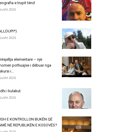
eografia e trupit tënd
Gusht 2026
ALLDUPI*)
Gusht 2026
rësjellja elementare – një
nomen pothuajse i dëbuar nga
skursi i...
Gusht 2026
dhi i kulakut
Gusht 2026
USH E KONTROLLON BUKËN QË
AMË NË REPUBLIKËN E KOSOVËS?
Gusht 2026