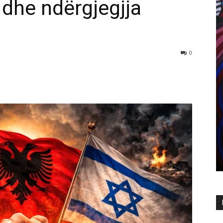
r dhe ndërgjegjja
0