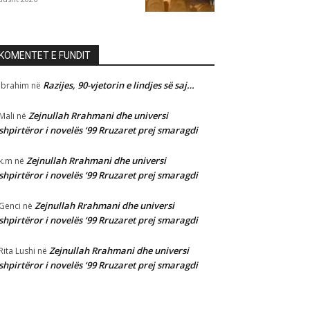
KOMENTET E FUNDIT
Razijes, 90-vjetorin e lindjes së saj…
Ibrahim
në
Zejnullah Rrahmani dhe universi
Mali
në
shpirtëror i novelës ‘99 Rruzaret prej smaragdi
Zejnullah Rrahmani dhe universi
k.m
në
shpirtëror i novelës ‘99 Rruzaret prej smaragdi
Zejnullah Rrahmani dhe universi
Genci
në
shpirtëror i novelës ‘99 Rruzaret prej smaragdi
Zejnullah Rrahmani dhe universi
Rita Lushi
në
shpirtëror i novelës ‘99 Rruzaret prej smaragdi