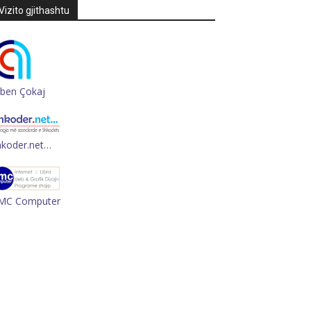
Vizito gjithashtu
rben Çokaj
hkoder.net…
MC Computer