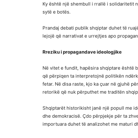
Ky është një shembull i rrallë i solidariteti
sytë e botës.
Prandaj debati publik shqiptar duhet të ruaj
lejojë që narrativat e urrejtjes apo propaga
Rreziku i propagandave ideologjike
Në vitet e fundit, hapësira shqiptare është
që përpiqen ta interpretojnë politikën ndërk
fetar. Në disa raste, kjo ka çuar në gjuhë pë
retorikë që nuk përputhet me traditën shqip
Shqiptarët historikisht janë një popull me id
dhe demokracisë. Çdo përpjekje për ta zhven
importuara duhet të analizohet me maturi d