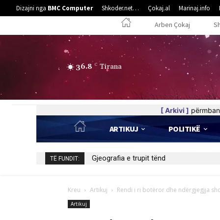
Dizajni nga
BMC Computer
Shkoder.net…
Çokaj.al
Marinaj.info
Arben Çokaj
S
36.8
C
Tirana
[ Arkivi ]
përmban 
ARTIKUJ
POLITIKË
HALLDUPI*)
TË FUNDIT:
Kreu
Artikuj
Rendi i ri botëror dhe ndërgjegjja sh
Artikuj