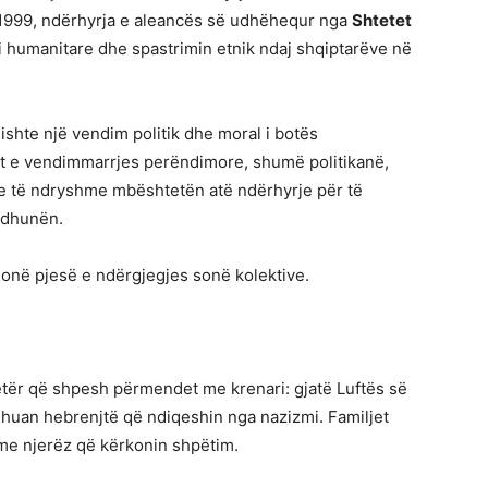
in 1999, ndërhyrja e aleancës së udhëhequr nga
Shtetet
i humanitare dhe spastrimin etnik ndaj shqiptarëve në
ishte një vendim politik dhe moral i botës
t e vendimmarrjes perëndimore, shumë politikanë,
te të ndryshme mbështetën atë ndërhyrje për të
r dhunën.
hmonë pjesë e ndërgjegjes sonë kolektive.
etër që shpesh përmendet me krenari: gjatë Luftës së
ehuan hebrenjtë që ndiqeshin nga nazizmi. Familjet
me njerëz që kërkonin shpëtim.