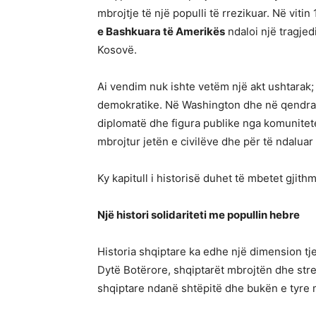
mbrojtje të një populli të rrezikuar. Në vit
e Bashkuara të Amerikës
ndaloi një tragjed
Kosovë.
Ai vendim nuk ishte vetëm një akt ushtarak; 
demokratike. Në Washington dhe në qendra
diplomatë dhe figura publike nga komunite
mbrojtur jetën e civilëve dhe për të ndalua
Ky kapitull i historisë duhet të mbetet gjit
Një histori solidariteti me popullin hebre
Historia shqiptare ka edhe një dimension tj
Dytë Botërore, shqiptarët mbrojtën dhe str
shqiptare ndanë shtëpitë dhe bukën e tyre 