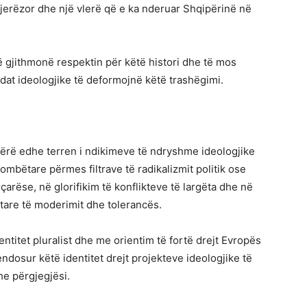
t njerëzor dhe një vlerë që e ka nderuar Shqipërinë në
ë gjithmonë respektin për këtë histori dhe të mos
ndat ideologjike të deformojnë këtë trashëgimi.
 bërë edhe terren i ndikimeve të ndryshme ideologjike
ombëtare përmes filtrave të radikalizmit politik ose
rçarëse, në glorifikim të konflikteve të largëta dhe në
tare të moderimit dhe tolerancës.
entitet pluralist dhe me orientim të fortë drejt Evropës
dosur këtë identitet drejt projekteve ideologjike të
he përgjegjësi.