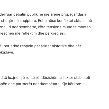
hndërruar debatin publik në një arenë propagandash
ë shoqërinë shqiptare. Edhe nëse konfliktet aktuale në
rend i ri ndërkombëtar, këto tensione mund të mbeten
dresohen me reflektim dhe përgjegjësi.
ë, por edhe respekt për faktet historike dhe për
ekadave.
të luajnë një rol të rëndësishëm si faktor stabiliteti
opën dhe partnerët ndërkombëtarë. Kjo kërkon: