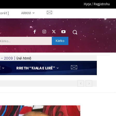
Hyrje / Regjistrohu
torët ]
ARKIVI
Kërko
Kërko...
 – 2009 ]
(
në html
)
Ë
RRETH “FJALA E LIRË”