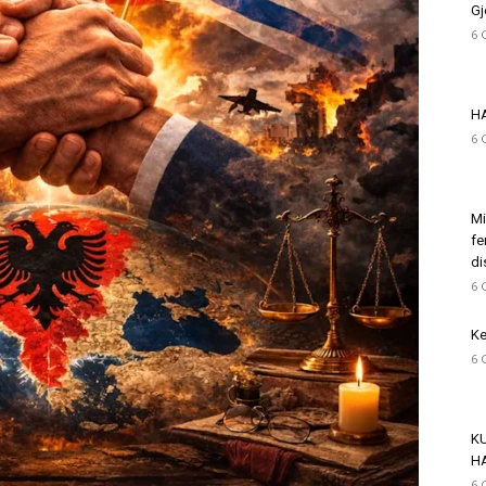
Gj
6 
H
6 
Mi
fe
di
6 
Ke
6 
K
H
6 