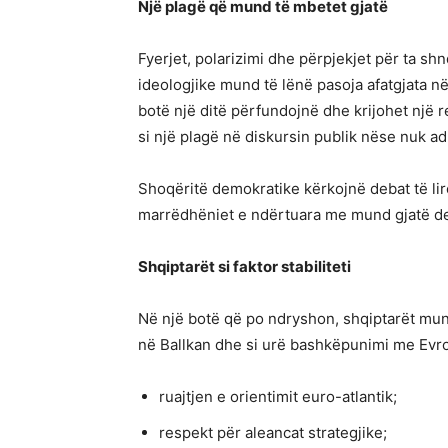
Një plagë që mund të mbetet gjatë
Fyerjet, polarizimi dhe përpjekjet për ta s
ideologjike mund të lënë pasoja afatgjata n
botë një ditë përfundojnë dhe krijohet një 
si një plagë në diskursin publik nëse nuk a
Shoqëritë demokratike kërkojnë debat të lir
marrëdhëniet e ndërtuara me mund gjatë d
Shqiptarët si faktor stabiliteti
Në një botë që po ndryshon, shqiptarët mund 
në Ballkan dhe si urë bashkëpunimi me Evr
ruajtjen e orientimit euro-atlantik;
respekt për aleancat strategjike;