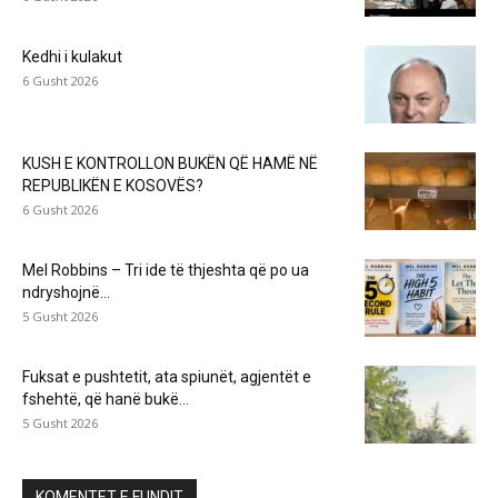
Kedhi i kulakut
6 Gusht 2026
KUSH E KONTROLLON BUKËN QË HAMË NË
REPUBLIKËN E KOSOVËS?
6 Gusht 2026
Mel Robbins – Tri ide të thjeshta që po ua
ndryshojnë...
5 Gusht 2026
Fuksat e pushtetit, ata spiunët, agjentët e
fshehtë, që hanë bukë...
5 Gusht 2026
KOMENTET E FUNDIT