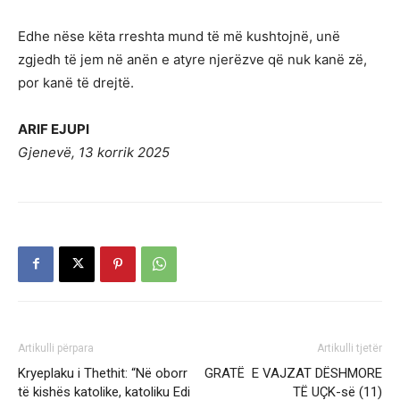
Edhe nëse këta rreshta mund të më kushtojnë, unë
zgjedh të jem në anën e atyre njerëzve që nuk kanë zë,
por kanë të drejtë.
ARIF EJUPI
Gjenevë, 13 korrik 2025
Artikulli përpara
Artikulli tjetër
Kryeplaku i Thethit: “Në oborr
GRATË E VAJZAT DËSHMORE
të kishës katolike, katoliku Edi
TË UÇK-së (11)