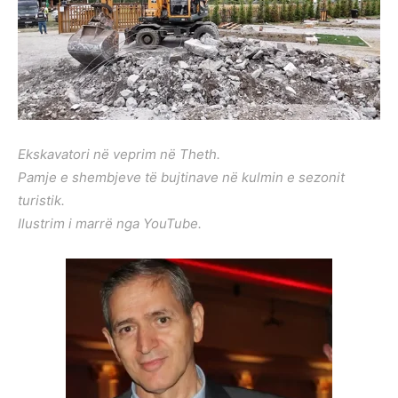
Ekskavatori në veprim në Theth.
Pamje e shembjeve të bujtinave në kulmin e sezonit
turistik.
Ilustrim i marrë nga YouTube.