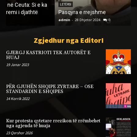
LETËRSI
Pasqyra e rrejshme
admin
-
28 Dhjetor 2024
0
a
Zgjedhur nga EditorI
GJERGJ KASTRIOTI TEK AUTORËT E
HUAJ
19 Janar 2023
PËR GJUHËN SHQIPE ZYRTARE – OSE
STANDARDIN E SHQIPES
14 Korrik 2022
Kur protesta qytetare rrezikon të rrëmbehet
nga agjenda të huaja
23 Qershor 2026