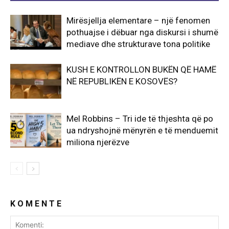
Mirësjellja elementare – një fenomen
pothuajse i dëbuar nga diskursi i shumë
mediave dhe strukturave tona politike
KUSH E KONTROLLON BUKËN QË HAMË
NË REPUBLIKËN E KOSOVËS?
Mel Robbins – Tri ide të thjeshta që po
ua ndryshojnë mënyrën e të menduemit
miliona njerëzve
K O M E N T E