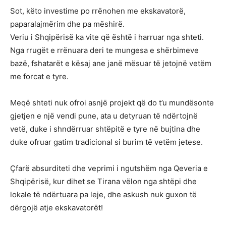
Sot, këto investime po rrënohen me ekskavatorë,
paparalajmërim dhe pa mëshirë.
Veriu i Shqipërisë ka vite që është i harruar nga shteti.
Nga rrugët e rrënuara deri te mungesa e shërbimeve
bazë, fshatarët e kësaj ane janë mësuar të jetojnë vetëm
me forcat e tyre.
Meqë shteti nuk ofroi asnjë projekt që do t’u mundësonte
gjetjen e një vendi pune, ata u detyruan të ndërtojnë
vetë, duke i shndërruar shtëpitë e tyre në bujtina dhe
duke ofruar gatim tradicional si burim të vetëm jetese.
Çfarë absurditeti dhe veprimi i ngutshëm nga Qeveria e
Shqipërisë, kur dihet se Tirana vëlon nga shtëpi dhe
lokale të ndërtuara pa leje, dhe askush nuk guxon të
dërgojë atje ekskavatorët!