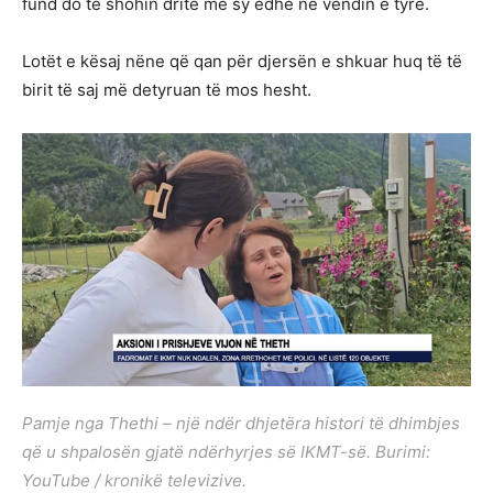
fund do të shohin dritë me sy edhe në vendin e tyre.
Lotët e kësaj nëne që qan për djersën e shkuar huq të të
birit të saj më detyruan të mos hesht.
Pamje nga Thethi – një ndër dhjetëra histori të dhimbjes
që u shpalosën gjatë ndërhyrjes së IKMT-së.
Burimi:
YouTube / kronikë televizive.