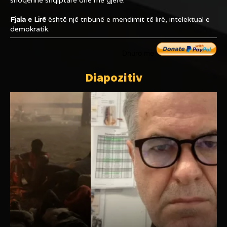
shoqërinë shqiptare dhe më gjerë.
Fjala e Lirë
është një tribunë e mendimit të lirë, intelektual e
demokratik.
Dhuro me
Diapozitiv
L