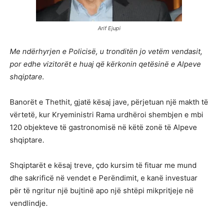
Arif Ejupi
Me ndërhyrjen e Policisë, u tronditën jo vetëm vendasit,
por edhe vizitorët e huaj që kërkonin qetësinë e Alpeve
shqiptare.
Banorët e Thethit, gjatë kësaj jave, përjetuan një makth të
vërtetë, kur Kryeministri Rama urdhëroi shembjen e mbi
120 objekteve të gastronomisë në këtë zonë të Alpeve
shqiptare.
Shqiptarët e kësaj treve, çdo kursim të fituar me mund
dhe sakrificë në vendet e Perëndimit, e kanë investuar
për të ngritur një bujtinë apo një shtëpi mikpritjeje në
vendlindje.