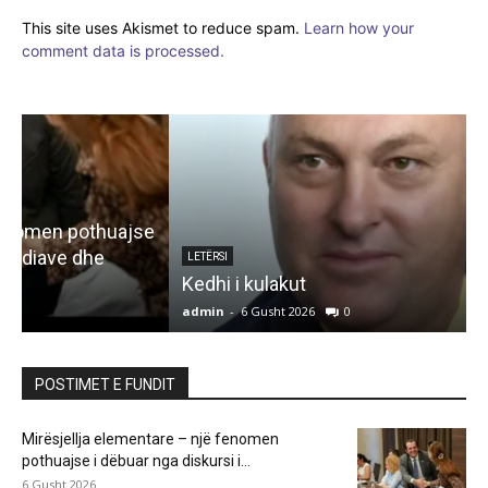
This site uses Akismet to reduce spam.
Learn how your
comment data is processed.
e
LETËRSI
Kedhi i kulakut
admin
-
6 Gusht 2026
0
a
POSTIMET E FUNDIT
Mirësjellja elementare – një fenomen
pothuajse i dëbuar nga diskursi i...
6 Gusht 2026