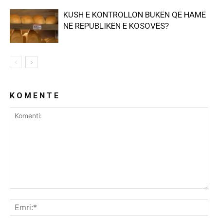
KUSH E KONTROLLON BUKËN QË HAMË
NË REPUBLIKËN E KOSOVËS?
K O M E N T E