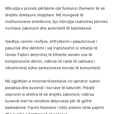
Mbrojtja e pronës përbënte një funksion themelor të së
drejtës dokësore shqiptare. Në mungesë të
institucioneve shtetërore, kjo mbrojtje realizohej përmes
normave zakonore dhe autoritetit të bashkësisë.
Vjedhja, cenimi i kufijve, shfrytëzimi i paautorizuar i
pasurisë dhe dëmtimi i saj trajtoheshin si shkelje të
rënda. Fajtori detyrohej të kthente sendin ose të
kompensonte dëmin, ndërsa në raste të caktuara i
nënshtrohej edhe sanksioneve morale të komunitetit.
Në zgjidhjen e mosmarrëveshjeve rol qendror luanin
pleqësia dhe kuvendi i burrave të katundit. Pleqtë
vepronin si arbitra të së drejtës zakonore, ndërsa
kuvendi merrte vendime detyruese për të gjithë
bashkësinë. Parimi themelor i këtij sistemi ishte pajtimi