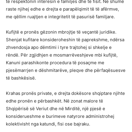
të respektonin interesin e familjes dhe të fisit. Në shumë
raste njihej edhe e drejta e parapëlqimit të të afërmve,
me qëllim ruajtjen e integritetit të pasurisë familjare.
Kufijtë e pronës gëzonin mbrojtje të veçantë juridike.
Shenjat kufitare konsideroheshin të paprekshme, ndërsa
zhvendosja apo dëmtimi i tyre trajtohej si shkelje e
rëndë. Për zgjidhjen e mosmarrëveshjeve mbi kufijtë,
Kanuni parashikonte procedura të posaçme me
pjesëmarrjen e dëshmitarëve, pleqve dhe përfaqësuesve
të bashkësisë.
Krahas pronës private, e drejta dokësore shqiptare njihte
edhe pronën e përbashkët. Në zonat malore të
Shqipërisë së Veriut dhe në Mirditë, një pjesë e
konsiderueshme e burimeve natyrore administrohej
kolektivisht nga katundi, fisi ose bajraku.