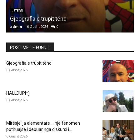
ARTIKUJ
HALLDUPI*)
s
admin
-
6 Gusht 2026
0
a
POSTIMET E FUNDIT
Gjeografia e trupit tënd
6 Gusht 2026
HALLDUPI*)
6 Gusht 2026
Mirësjellja elementare – një fenomen
pothuajse i dëbuar nga diskursi i...
6 Gusht 2026