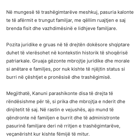
Në mungesë të trashëgimtarëve meshkuj, pasuria kalonte
te të afërmit e trungut familjar, me qëllim ruajtjen e saj
brenda fisit dhe vazhdimësinë e lidhjeve familjare.
Pozita juridike e gruas në të drejtën dokësore shqiptare
duhet të vlerësohet në kontekstin historik të shoqërisë
patriarkale. Gruaja gëzonte mbrojtje juridike dhe morale
si anëtare e familjes, por nuk kishte të njëjtin status si
burri në çështjet e pronësisë dhe trashëgimisë.
Megjithatë, Kanuni parashikonte disa të drejta të
rëndësishme për të, si prika dhe mbrojtja e nderit dhe
dinjitetit të saj. Në rastin e vejushës, ajo mund të
qëndronte në familjen e burrit dhe të administronte
pasurinë familjare deri në rritjen e trashëgimtarëve,
veçanërisht kur kishte fëmijë të mitur.