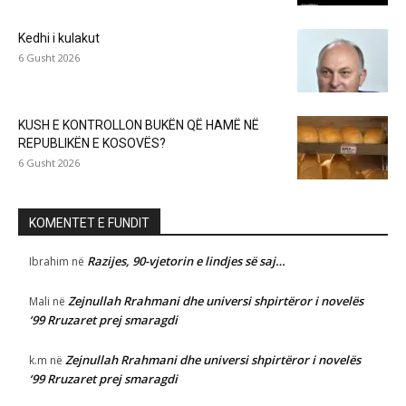
Kedhi i kulakut
6 Gusht 2026
KUSH E KONTROLLON BUKËN QË HAMË NË
REPUBLIKËN E KOSOVËS?
6 Gusht 2026
KOMENTET E FUNDIT
Razijes, 90-vjetorin e lindjes së saj…
Ibrahim
në
Zejnullah Rrahmani dhe universi shpirtëror i novelës
Mali
në
‘99 Rruzaret prej smaragdi
Zejnullah Rrahmani dhe universi shpirtëror i novelës
k.m
në
‘99 Rruzaret prej smaragdi