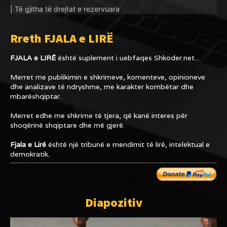
| Të gjitha të drejtat e rezervuara
Rreth FJALA e LIRË
FJALA e LIRË
është suplement i uebfaqes
Shkoder.net...
Merret me publikimin e shkrimeve, komenteve, opinioneve
dhe analizave të ndryshme, me karakter kombëtar dhe
mbarëshqiptar.
Merret edhe me shkrime të tjera, që kanë interes për
shoqërinë shqiptare dhe më gjerë.
Fjala e Lirë
është një tribunë e mendimit të lirë, intelektual e
demokratik.
Dhuro me
Diapozitiv