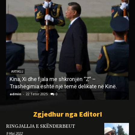
LETËRSI
DREJTË BASHKIMIT KOMBËTAR
D
admin
-
20 Nëntor 2022
0
a
Zgjedhur nga EditorI
RINGJALLJA E SKËNDERBEUT
9 Maj 2022