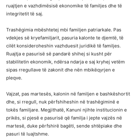
ruajtjen e vazhdimësisë ekonomike të familjes dhe të
integritetit të saj.
Trashëgimia mbështetej mbi familjen patriarkale. Pas
vdekjes së kryefamiljarit, pasuria kalonte te djemtë, të
cilët konsideroheshin vazhduesit juridikë të familjes.
Ruajtja e pasurisë së pandarë shihej si kusht për
stabilitetin ekonomik, ndërsa ndarja e saj kryhej vetëm
sipas rregullave të zakonit dhe nën mbikëqyrjen e
pleqve.
Vajzat, pas martesës, kalonin në familjen e bashkëshortit
dhe, si rregull, nuk përfshiheshin në trashëgiminë e
tokës familjare. Megjithatë, Kanuni njihte institucionin e
prikës, si pjesë e pasurisë që familja i jepte vajzës në
martesë, duke përfshirë bagëti, sende shtëpiake dhe
pasuri të luajtshme.