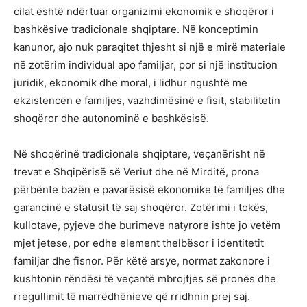
cilat është ndërtuar organizimi ekonomik e shoqëror i
bashkësive tradicionale shqiptare. Në konceptimin
kanunor, ajo nuk paraqitet thjesht si një e mirë materiale
në zotërim individual apo familjar, por si një institucion
juridik, ekonomik dhe moral, i lidhur ngushtë me
ekzistencën e familjes, vazhdimësinë e fisit, stabilitetin
shoqëror dhe autonominë e bashkësisë.
Në shoqërinë tradicionale shqiptare, veçanërisht në
trevat e Shqipërisë së Veriut dhe në Mirditë, prona
përbënte bazën e pavarësisë ekonomike të familjes dhe
garancinë e statusit të saj shoqëror. Zotërimi i tokës,
kullotave, pyjeve dhe burimeve natyrore ishte jo vetëm
mjet jetese, por edhe element thelbësor i identitetit
familjar dhe fisnor. Për këtë arsye, normat zakonore i
kushtonin rëndësi të veçantë mbrojtjes së pronës dhe
rregullimit të marrëdhënieve që rridhnin prej saj.