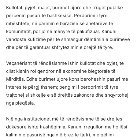
Kullotat, pyjet, malet, burimet ujore dhe rrugët publike
përbënin pasuri të bashkësisë. Përdorimi i tyre
mbështetej në parimin e barazisë së anëtarëve të
komunitetit, por jo në mënyrë të pakufizuar. Kanuni
vendoste kufizime për të shmangur dëmtimin e burimeve
dhe për të garantuar shfrytëzimin e drejtë të tyre.
Veçanërisht të rëndësishme ishin kullotat dhe pyjet, të
cilat kishin rol qendror në ekonominë blegtorale të
Mirditës. Edhe burimet ujore konsideroheshin pasuri me
interes të përgjithshëm; pengimi i përdorimit të tyre
trajtohej si shkelje e së drejtës zakonore dhe shqyrtohej
nga pleqësia.
Një nga institucionet më të rëndësishme të së drejtës
dokësore ishte trashëgimia. Kanuni rregullon me hollësi
kalimin e pasurisë nga një brez te tjetri, me qëllim