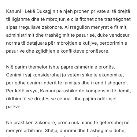
Kanuni i Lekë Dukagjinit e njeh pronën private si të drejtë
të ligjshme dhe të mbrojtur, e cila fitohet dhe trashëgohet
sipas rregullave zakonore. Ai rregullon mënyrat e fitimit,
administrimit dhe trashëgimit të pasurisë, duke vendosur
norma të detajuara për mbrojtjen e kufijve, përdorimin e
pasurive dhe zgjidhjen e konflikteve pronësore.
Një parim themelor ishte paprekshmëria e pronës.
Cenimi i saj konsiderohej jo vetëm shkelje ekonomike,
por edhe cenim i nderit të familjes dhe i rendit shoqëror.
Për këtë arsye, Kanuni parashikonte kompensim të dëmit,
rikthim të së drejtës së cenuar dhe pajtim ndërmjet
palëve.
Në praktikën zakonore, prona nuk mund të tjetërsohej në
mënyrë arbitrare. Shitja, dhurimi dhe trashëgimia duhej