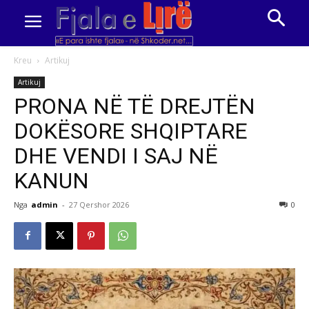
Kreu
Artikuj
Artikuj
PRONA NË TË DREJTËN
DOKËSORE SHQIPTARE
DHE VENDI I SAJ NË
KANUN
Nga
admin
-
27 Qershor 2026
0