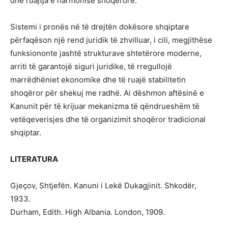
dhe ruajtja e harmonisë shoqërore.
Sistemi i pronës në të drejtën dokësore shqiptare
përfaqëson një rend juridik të zhvilluar, i cili, megjithëse
funksiononte jashtë strukturave shtetërore moderne,
arriti të garantojë siguri juridike, të rregullojë
marrëdhëniet ekonomike dhe të ruajë stabilitetin
shoqëror për shekuj me radhë. Ai dëshmon aftësinë e
Kanunit për të krijuar mekanizma të qëndrueshëm të
vetëqeverisjes dhe të organizimit shoqëror tradicional
shqiptar.
LITERATURA
Gjeçov, Shtjefën. Kanuni i Lekë Dukagjinit. Shkodër,
1933.
Durham, Edith. High Albania. London, 1909.