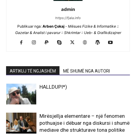
admin
https://fjala.info
Publikuar nga:
Arben Çokaj
-
Mësues Fizike & Informatike ::
Gazetar & Analist i pavarur :: Shkrimtar :: Ueb- & Grafikdizajner
ARTIKUJ TË NGJASHËM
MË SHUMË NGA AUTORI
HALLDUPI*)
Mirësjellja elementare – një fenomen
pothuajse i dëbuar nga diskursi i shumë
mediave dhe strukturave tona politike