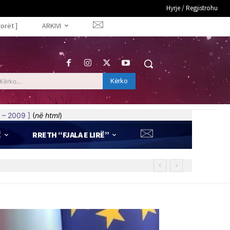
Hyrje / Regjistrohu
torët ]
ARKIVI
Kërko
Kërko...
 – 2009 ]
(
në html
)
Ë
RRETH “FJALA E LIRË”