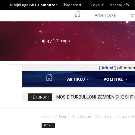
Dizajni nga
BMC Computer
Shkoder.net…
Çokaj.al
Marinaj.info
Arben Çokaj
S
37
C
Tirana
[ Arkivi ]
përmban 
ARTIKUJ
POLITIKË
MOS E TURBULLONI ZEMRËN DHE SHPI
TË FUNDIT:
Kreu
Artikuj
Mira Murati – DALL·E 2 dhe Fuqia e AI 
Artikuj