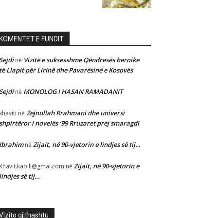
KOMENTET E FUNDIT
Sejdi
Vizitë e suksesshme Qëndresës heroike
në
të Llapit për Lirinë dhe Pavarësinë e Kosovës
Sejdi
MONOLOG I HASAN RAMADANIT
në
Zejnullah Rrahmani dhe universi
xhaviti
në
shpirtëror i novelës ‘99 Rruzaret prej smaragdi
Ibrahim
Zijait, në 90-vjetorin e lindjes së tij…
në
Zijait, në 90-vjetorin e
Xhavit.kabili@gmai.com
në
lindjes së tij…
Vizito gjithashtu