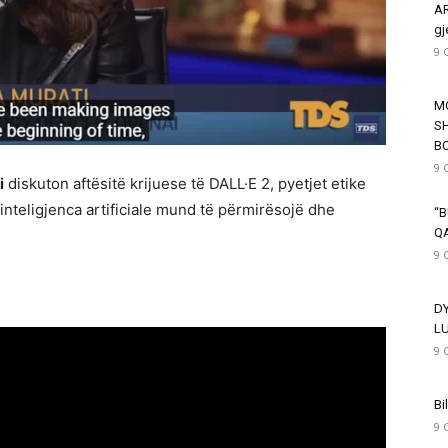
AR
gj
9 
M
SH
B
9 
i
diskuton aftësitë krijuese të DALL·E 2, pyetjet etike
inteligjenca artificiale mund të përmirësojë dhe
“B
Q
9 
D
L
9 
Bi
9 