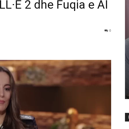
LL·E 2 dhe Fuqia e AI
0