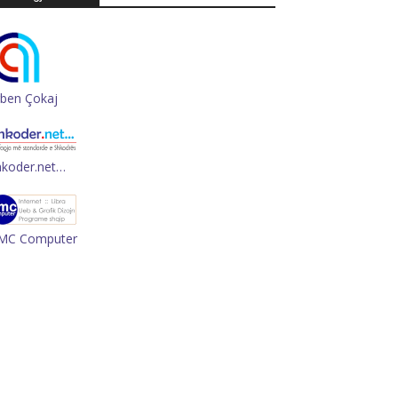
rben Çokaj
hkoder.net…
MC Computer