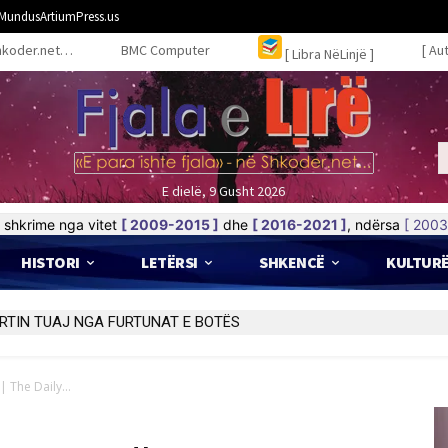
MundusArtiumPress.us
hkoder.net…
BMC Computer
[ Au
[ Libra NëLinjë ]
E dielë, 9 Gusht 2026
shkrime nga vitet
[ 2009-2015 ]
dhe
[ 2016-2021 ]
, ndërsa
[ 2003
HISTORI
LETËRSI
SHKENCË
KULTUR
RTIN TUAJ NGA FURTUNAT E BOTËS
| The Daily...