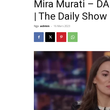
Mira Murati – DA
| The Daily Show
Nga
admin
-
16 Mars 2023