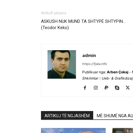
Artikulli përpara
ASKUSH NUK MUND TA SHTYPË SHTYPIN…
(Teodor Keko)
admin
https://fjala.info
Publikuar nga:
Arben Çokaj
-
Shkrimtar :: Ueb- & Grafikdiza
ARTIKUJ TË NGJASHËM
MË SHUMË NGA AU