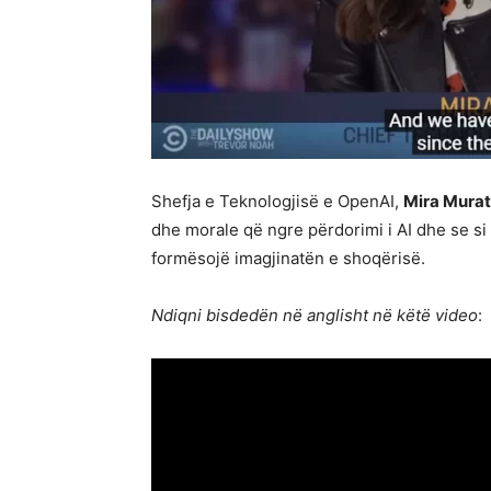
Shefja e Teknologjisë e OpenAI,
Mira Murat
dhe morale që ngre përdorimi i AI dhe se si 
formësojë imagjinatën e shoqërisë.
Ndiqni bisdedën në anglisht në këtë video
: