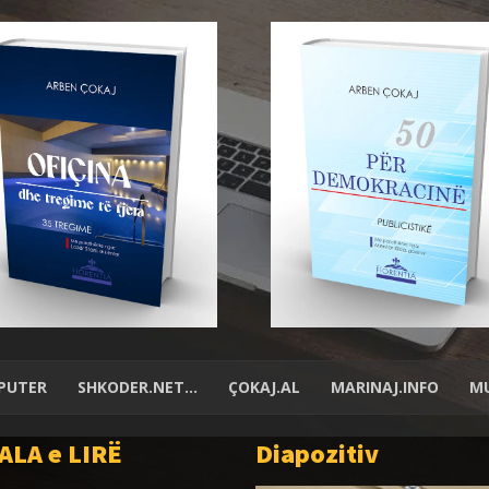
PUTER
SHKODER.NET…
ÇOKAJ.AL
MARINAJ.INFO
MU
ALA e LIRË
Diapozitiv