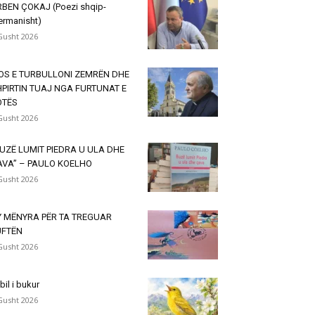
BEN ÇOKAJ (Poezi shqip-
ermanisht)
Gusht 2026
OS E TURBULLONI ZEMRËN DHE
PIRTIN TUAJ NGA FURTUNAT E
OTËS
Gusht 2026
UZË LUMIT PIEDRA U ULA DHE
AVA” – PAULO KOELHO
Gusht 2026
Y MËNYRA PËR TA TREGUAR
UFTËN
Gusht 2026
lbil i bukur
Gusht 2026