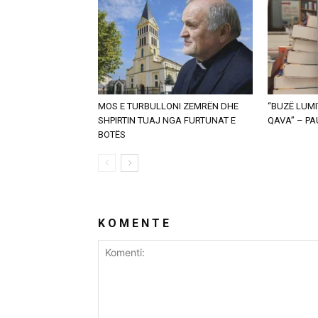
MOS E TURBULLONI ZEMRËN DHE
“BUZË LUMI
SHPIRTIN TUAJ NGA FURTUNAT E
QAVA” – P
BOTËS
K O M E N T E