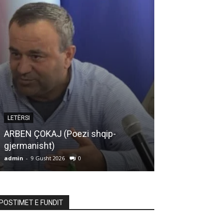
ARTIKUJ
LETËRSI
MOS E TURBU
ARBEN ÇOKAJ (Poezi shqip-
SHPIRTIN TUA
gjermanisht)
BOTËS
admin
-
9 Gusht 2026
0
admin
-
9 Gusht 20
POSTIMET E FUNDIT