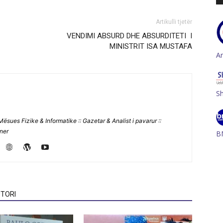
Artikulli tjetër
VENDIMI ABSURD DHE ABSURDITETI I
MINISTRIT ISA MUSTAFA
A
S
Mësues Fizike & Informatike :: Gazetar & Analist i pavarur ::
jner
B
TORI