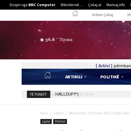
Dizajni nga
BMC Computer
Shkoder.net…
Çokaj.al
Marinaj.info
Arben Çokaj
S
36.8
C
Tirana
[ Arkivi ]
përmban 
ARTIKUJ
POLITIKË
HALLDUPI*)
TË FUNDIT:
Kreu
Lajme
Medvedev: “Johnson dhe Draghi ikën, 
Lajme
Politikë