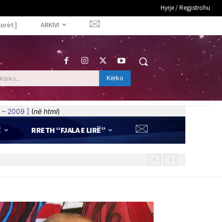
Hyrje / Regjistrohu
torët ]
ARKIVI
Kërko
Kërko...
 – 2009 ]
(
në html
)
Ë
RRETH “FJALA E LIRË”