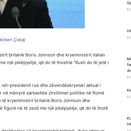
Gj
6 
H
6 
Arben Çokaj
it britanik Boris Johnson dhe kryeministrit italian
Mi
me një pikëpyetje, që do të thoshte “Kush do të jetë i
fe
di
6 
 ish-presidenti rus dhe zëvendëskryetari aktual i
Ke
ar në mënyrë sarkastike zhvillimet politike në Romë
6 
të kryeministrit britanik Boris Johnson dhe
jë figurë në të zezë me një pikëpyetje, që do të thotë
K
H
 dorëheqjes së kryeministrit britanik, duke shkruar
6 