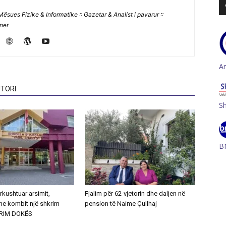
Mësues Fizike & Informatike :: Gazetar & Analist i pavarur ::
jner
A
TORI
S
B
ërkushtuar arsimit,
Fjalim për 62-vjetorin dhe daljen në
he kombit një shkrim
pension të Naime Çullhaj
ERIM DOKËS