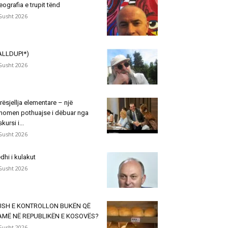
eografia e trupit tënd
Gusht 2026
ALLDUPI*)
Gusht 2026
rësjellja elementare – një
nomen pothuajse i dëbuar nga
skursi i...
Gusht 2026
dhi i kulakut
Gusht 2026
USH E KONTROLLON BUKËN QË
AMË NË REPUBLIKËN E KOSOVËS?
Gusht 2026