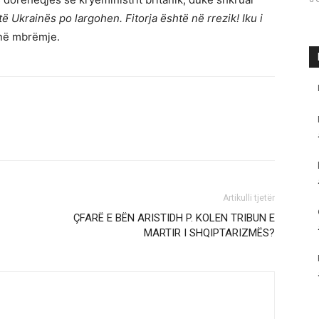
ë Ukrainës po largohen. Fitorja është në rrezik! Iku i
 në mbrëmje.
Artikulli tjetër
ÇFARË E BËN ARISTIDH P. KOLEN TRIBUN E
MARTIR I SHQIPTARIZMËS?