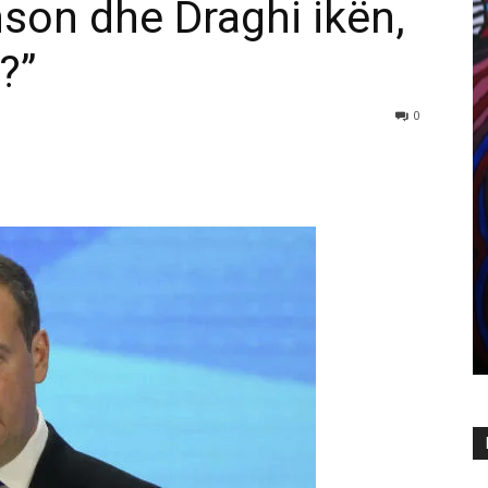
son dhe Draghi ikën,
?”
0