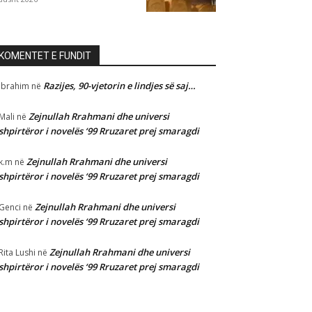
KOMENTET E FUNDIT
Razijes, 90-vjetorin e lindjes së saj…
Ibrahim
në
Zejnullah Rrahmani dhe universi
Mali
në
shpirtëror i novelës ‘99 Rruzaret prej smaragdi
Zejnullah Rrahmani dhe universi
k.m
në
shpirtëror i novelës ‘99 Rruzaret prej smaragdi
Zejnullah Rrahmani dhe universi
Genci
në
shpirtëror i novelës ‘99 Rruzaret prej smaragdi
Zejnullah Rrahmani dhe universi
Rita Lushi
në
shpirtëror i novelës ‘99 Rruzaret prej smaragdi