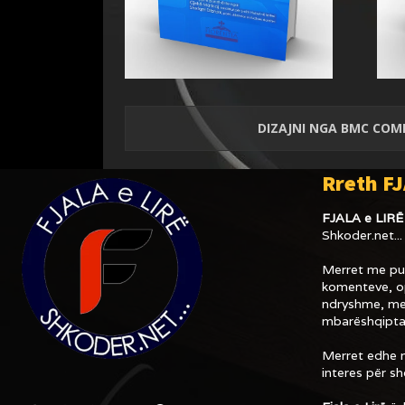
DIZAJNI NGA
BMC COM
Rreth FJ
FJALA e LIRË
Shkoder.net...
Merret me pub
komenteve, op
ndryshme, me
mbarëshqipta
Merret edhe m
interes për s