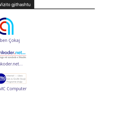
Vizito gjithashtu
rben Çokaj
hkoder.net…
MC Computer