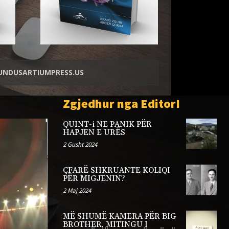
NDUSARTIUMPRESS.US
Zgjedhur nga EditorI
QUINT-i NE PANIK PËR
HAPJEN E URËS
2 Gusht 2024
ÇFARË SHKRUANTE KOLIQI
PËR MIGJENIN?
2 Maj 2024
MË SHUMË KAMERA PËR BIG
ARTIKUJ
BROTHER, MITINGU I