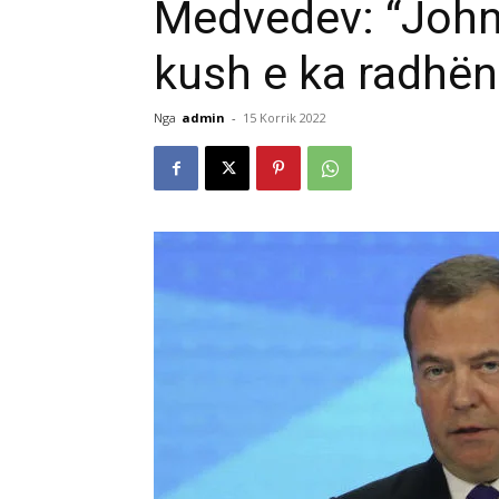
Medvedev: “John
kush e ka radhën
Nga
admin
-
15 Korrik 2022