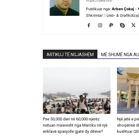
https://fjala.info
Publikuar nga:
Arben Çokaj
-
Shkrimtar :: Ueb- & Grafikdiza
ARTIKUJ TË NGJASHËM
MË SHUMË NGA AU
Pse 50,000 deri në 60,000 njerëz
Një jetë e p
nxituan masivisht nga Maroku në një
shoqërisë d
enklavë spanjolle gjatë dy ditëve?
kushtuar Q