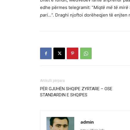
edhe përmes telegramit: “
Miqtë më të mirë t
pari…
“. Draghi njoftoi dorëheqjen të enjten
Artikulli përpara
PËR GJUHËN SHQIPE ZYRTARE – OSE
STANDARDIN E SHQIPES
admin