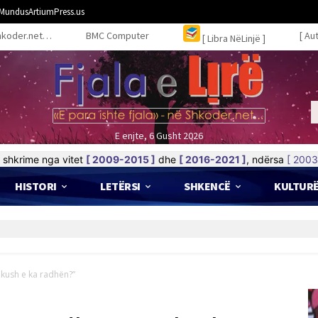
MundusArtiumPress.us
hkoder.net…
BMC Computer
[ Au
[ Libra NëLinjë ]
E enjte, 6 Gusht 2026
shkrime nga vitet
[ 2009-2015 ]
dhe
[ 2016-2021 ]
, ndërsa
[ 2003
HISTORI
LETËRSI
SHKENCË
KULTUR
kush e ka radhën?”