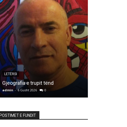
LETËRSI
ARTIKUJ
Gjeografia e trupit tënd
HALLDUPI*)
admin
-
6 Gusht 2026
0
admin
-
6 Gusht 20
POSTIMET E FUNDIT