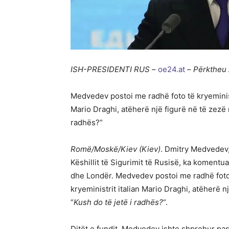
ISH-PRESIDENTI RUS
–
oe24.at
–
Përktheu
Medvedev postoi me radhë foto të kryeministr
Mario Draghi, atëherë një figurë në të zezë 
radhës?”
Romë/Moskë/Kiev (Kiev)
. Dmitry Medvedev,
Këshillit të Sigurimit të Rusisë, ka komentu
dhe Londër. Medvedev postoi me radhë foto 
kryeministrit italian Mario Draghi, atëherë n
“
Kush do të jetë i radhës?
“.
Ditët e fundit, Medvedev ishte shprehur pas