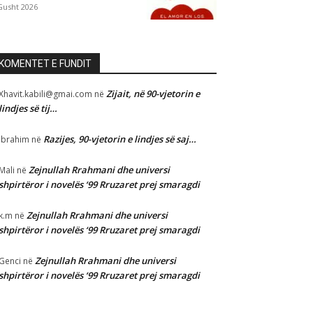
Gusht 2026
KOMENTET E FUNDIT
Zijait, në 90-vjetorin e
Xhavit.kabili@gmai.com
në
lindjes së tij…
Razijes, 90-vjetorin e lindjes së saj…
Ibrahim
në
Zejnullah Rrahmani dhe universi
Mali
në
shpirtëror i novelës ‘99 Rruzaret prej smaragdi
Zejnullah Rrahmani dhe universi
k.m
në
shpirtëror i novelës ‘99 Rruzaret prej smaragdi
Zejnullah Rrahmani dhe universi
Genci
në
shpirtëror i novelës ‘99 Rruzaret prej smaragdi