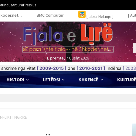
MundusArtiumPress.us
hkoder.net…
BMC Computer
[ Au
[ Libra NëLinjë ]
E premte, 7 Gusht 2026
shkrime nga vitet
[ 2009-2015 ]
dhe
[ 2016-2021 ]
, ndërsa
[ 2003
HISTORI
LETËRSI
SHKENCË
KULTUR
FLIKT I NGRIRË