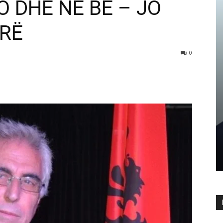
 DHE NË BE – JO
IRË
0