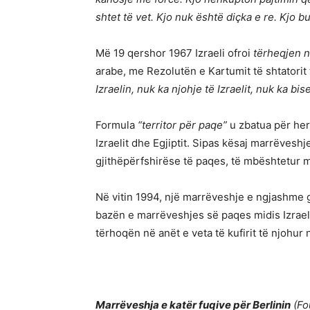
shtet të vet. Kjo nuk është diçka e re. Kjo b
Më 19 qershor 1967 Izraeli ofroi
tërheqjen n
arabe, me Rezolutën e Kartumit të shtatorit t
Izraelin, nuk ka njohje të Izraelit, nuk ka bi
Formula
“territor për paqe”
u zbatua për her
Izraelit dhe Egjiptit. Sipas kësaj marrëveshj
gjithëpërfshirëse të paqes, të mbështetur 
Në vitin 1994, një marrëveshje e ngjashme g
bazën e marrëveshjes së paqes midis Izraelit
tërhoqën në anët e veta të kufirit të njohur
Marrëveshja e katër fuqive për Berlinin
(Fo