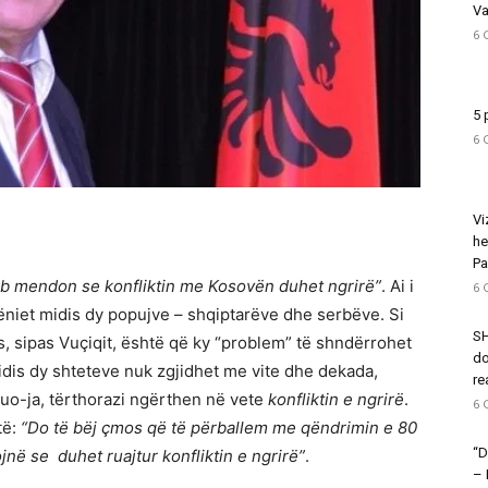
Va
6 
5 
6 
Vi
he
Pa
rb mendon se konfliktin me Kosovën duhet ngrirë”
. Ai i
6 
niet midis dy popujve – shqiptarëve dhe serbëve. Si
SH
s, sipas Vuçiqit, është që ky “problem” të shndërrohet
do
idis dy shteteve nuk zgjidhet me vite dhe dekada,
re
quo-ja, tërthorazi ngërthen në vete
konfliktin e ngrirë
.
6 
të:
“Do të bëj çmos që të përballem me qëndrimin e 80
“D
jnë se duhet ruajtur konfliktin e ngrirë”
.
–