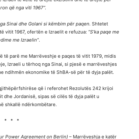
uron që nga viti 1967”.
ga Sinai dhe Golani si këmbim për paqen.
Shtetet
ë vitit 1967, ofertën e Izraelit e refuzua:
“S’ka paqe me
sedime me Izraelin”
.
ë të parë me Marrëveshje e paqes të vitit 1979, midis
eje, Izraeli u tërhoq nga Sinai, si pjesë e marrëveshjes
me ndihmën ekonomike të ShBA-së për të dyja palët.
jithëpërfshirëse që i referohet Rezolutës 242 krijoi
 dhe Jordanisë, sipas së cilës të dyja palët u
 në shkallë ndërkombëtare.
* * *
ur Power Agreement on Berlin)
– Marrëveshja e katër