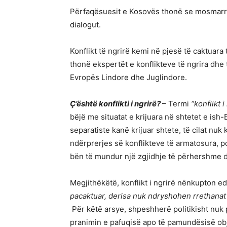
Përfaqësuesit e Kosovës thonë se mosmarr
dialogut.
Konflikt të ngrirë kemi në pjesë të caktuara
thonë ekspertët e konflikteve të ngrira dhe t
Evropës Lindore dhe Juglindore.
Ç’është konflikti i ngrirë?
– Termi
“konflikt i
bëjë me situatat e krijuara në shtetet e ish
separatiste kanë krijuar shtete, të cilat nu
ndërprerjes së konflikteve të armatosura, p
bën të mundur një zgjidhje të përhershme
Megjithëkëtë, konflikt i ngrirë nënkupton 
pacaktuar, derisa nuk ndryshohen rrethanat 
Për këtë arsye, shpeshherë politikisht nuk
pranimin e pafuqisë apo të pamundësisë obje