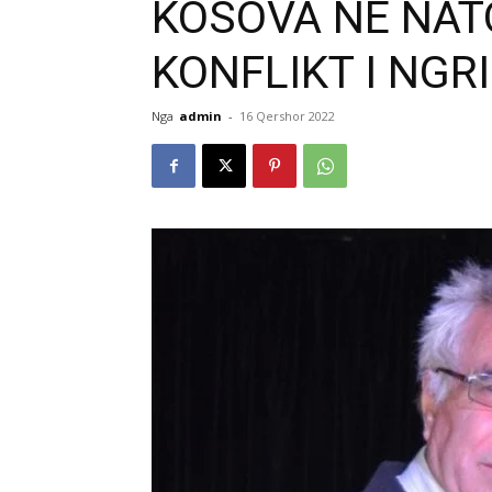
KOSOVA NË NATO
KONFLIKT I NGR
Nga
admin
-
16 Qershor 2022