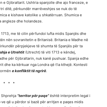
e Gjibraltarit. Ushtria spanjolle dhe ajo franceze, e
i tri ditë, përkundër marrëveshjes se nuk do të
mica e kishave katolike u shkatërruan. Shumica e
ia angleze dhe holandeze.
t 1713, me të cilin përfundoi lufta midis Spanjës dhe
etën nën sovranitetin e Britanisë. Britania e Madhe në
 përkundër përpjekjeve të shumta të Spanjës për ta
hja e Utrehtit
(Utrecht) të viti 1713 e këndej,
adhe për Gjibraltarin, nuk kanë pushuar. Spanja edhe
t dhe ka kërkuar nga Londra që t’ia kthejë. Kontesti
 formën
e konfliktit të ngrirë
.
* * *
 Shprehja
“t
erritor për paqe”
është interpretim legal i
B-ve që u përdor si bazë për arritjen e paqes midis