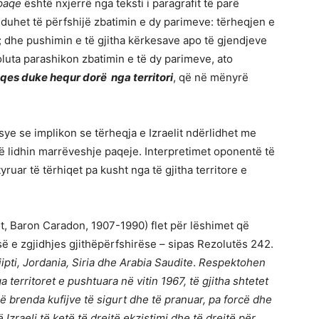
 paqe
është nxjerrë nga teksti i paragrafit të parë
 duhet të përfshijë zbatimin e dy parimeve: tërheqjen e
i); dhe pushimin e të gjitha kërkesave apo të gjendjeve
luta parashikon zbatimin e të dy parimeve, ato
aqes duke hequr dorë nga territori
, që në mënyrë
sye se implikon se tërheqja e Izraelit ndërlidhet me
 të lidhin marrëveshje paqeje. Interpretimet oponentë të
yruar të tërhiqet pa kusht nga të gjitha territore e
, Baron Caradon, 1907-1990) flet për lëshimet që
jesë e zgjidhjes gjithëpërfshirëse – sipas Rezolutës 242.
pti, Jordania, Siria dhe Arabia Saudite
.
Respektohen
a territoret e pushtuara në vitin 1967, të gjitha shtetet
jnë brenda kufijve të sigurt dhe të pranuar, pa forcë dhe
Izraeli të ketë të drejtë ekzistimi dhe të drejtë për