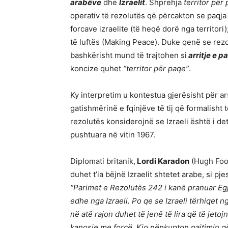
arabëve
dhe
Izraelit
. Shprehja
territor për
operativ të rezolutës që përcakton se paqja
forcave izraelite (të heqë dorë nga territor
të luftës (Making Peace). Duke qenë se rezo
bashkërisht mund të trajtohen si
arritje e p
koncize quhet
“territor për paqe”
.
Ky interpretim u kontestua gjerësisht për ar
gatishmërinë e fqinjëve të tij që formalisht
rezolutës konsiderojnë se Izraeli është i det
pushtuara në vitin 1967.
Diplomati britanik,
Lordi Karadon
(Hugh Foot
duhet t’ia bëjnë Izraelit shtetet arabe, si p
“Parimet e Rezolutës 242 i kanë pranuar Egji
edhe nga Izraeli. Po qe se Izraeli tërhiqet ng
në atë rajon duhet të jenë të lira që të jeto
kanosje me forcë. Kjo nënkupton pajtimin që 