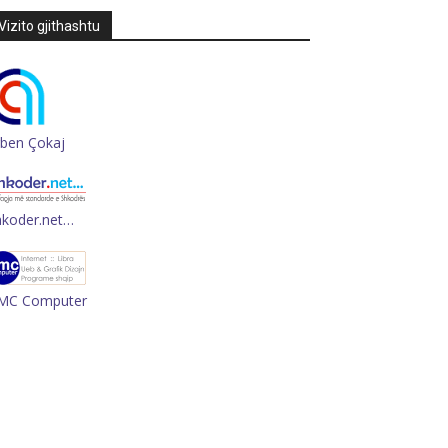
Vizito gjithashtu
rben Çokaj
hkoder.net…
MC Computer