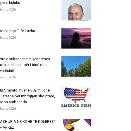
jza e kulaku
Gusht 2026
poezi nga Elife Luzha
Gusht 2026
zitë e suksesshme Qëndresës
roike të Llapit për Lirinë dhe
varësinë...
Gusht 2026
BA miratoi huanë 302 milionë
llarëshe për mbrojtjen shqiptare,
agon ambasada...
Gusht 2026
ASHURIA NË KOHË TË KOLERËS”
 MARKEZ