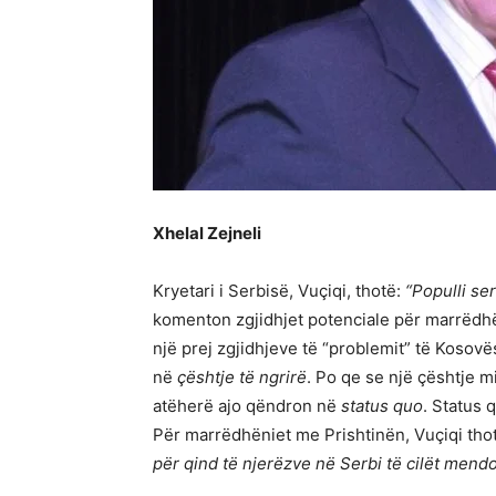
Xhelal Zejneli
Kryetari i Serbisë, Vuçiqi, thotë:
“Populli se
komenton zgjidhjet potenciale për marrëdhë
një prej zgjidhjeve të “problemit” të Kosovë
në
çështje të ngrirë
. Po qe se një çështje m
atëherë ajo qëndron në
status quo
. Status 
Për marrëdhëniet me Prishtinën, Vuçiqi tho
për qind të njerëzve në Serbi të cilët mendo