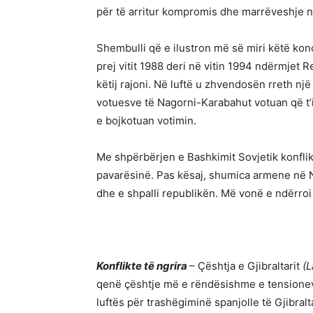
për të arritur kompromis dhe marrëveshje në 
Shembulli që e ilustron më së miri këtë kon
prej vitit 1988 deri në vitin 1994 ndërmjet
këtij rajoni. Në luftë u zhvendosën rreth nj
votuesve të Nagorni-Karabahut votuan që t
e bojkotuan votimin.
Me shpërbërjen e Bashkimit Sovjetik konflikt
pavarësinë. Pas kësaj, shumica armene në 
dhe e shpalli republikën. Më vonë e ndërroi
Konflikte të ngrira
– Çështja e Gjibraltarit
(L
qenë çështje më e rëndësishme e tensionev
luftës për trashëgiminë spanjolle të Gjibral