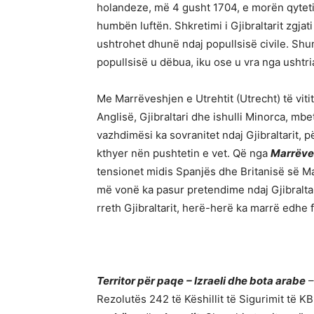
holandeze, më 4 gusht 1704, e morën qytetin 
humbën luftën. Shkretimi i Gjibraltarit zgjat
ushtrohet dhunë ndaj popullsisë civile. Shu
popullsisë u dëbua, iku ose u vra nga ushtr
Me Marrëveshjen e Utrehtit (Utrecht) të viti
Anglisë, Gjibraltari dhe ishulli Minorca, mb
vazhdimësi ka sovranitet ndaj Gjibraltarit,
kthyer nën pushtetin e vet. Që nga
Marrëves
tensionet midis Spanjës dhe Britanisë së M
më vonë ka pasur pretendime ndaj Gjibraltari
rreth Gjibraltarit, herë-herë ka marrë edhe
Territor për paqe
– Izraeli dhe bota arabe
–
Rezolutës 242 të Këshillit të Sigurimit të K