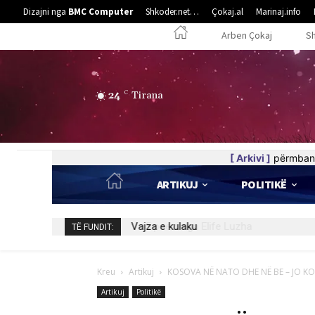
Dizajni nga
BMC Computer
Shkoder.net…
Çokaj.al
Marinaj.info
Arben Çokaj
S
24
C
Tirana
[ Arkivi ]
përmban 
ARTIKUJ
POLITIKË
5 poezi nga Elife Luzha
TË FUNDIT:
Kreu
Artikuj
KOSOVA NË NATO DHE NË BE – JO KON
Artikuj
Politikë