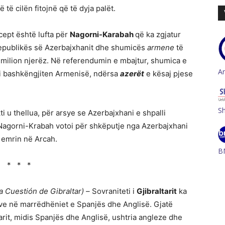
të cilën fitojnë që të dyja palët.
cept është lufta për
Nagorni-Karabah
që ka zgjatur
 Republikës së Azerbajxhanit dhe shumicës
armene
të
ë milion njerëz. Në referendumin e mbajtur, shumica e
A
’i bashkëngjiten Armenisë, ndërsa
azerët
e kësaj pjese
S
i u thellua, për arsye se Azerbajxhani e shpalli
Nagorni-Krabah votoi për shkëputje nga Azerbajxhani
 emrin në Arcah.
B
* * *
a Cuestión de Gibraltar) –
Sovraniteti i
Gjibraltarit
ka
e në marrëdhëniet e Spanjës dhe Anglisë. Gjatë
tarit, midis Spanjës dhe Anglisë, ushtria angleze dhe