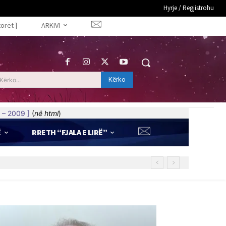
Hyrje / Regjistrohu
torët ]
ARKIVI
Kërko
Kërko...
 – 2009 ]
(
në html
)
Ë
RRETH “FJALA E LIRË”