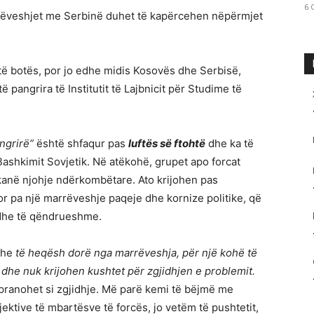
6 
ëveshjet me Serbinë duhet të kapërcehen nëpërmjet
 të botës, por jo edhe midis Kosovës dhe Serbisë,
ë pangrira të Institutit të Lajbnicit për Studime të
 ngrirë”
është shfaqur pas
luftës së ftohtë
dhe ka të
-Bashkimit Sovjetik. Në atëkohë, grupet apo forcat
k kanë njohje ndërkombëtare. Ato krijohen pas
or pa një marrëveshje paqeje dhe kornize politike, që
 dhe të qëndrueshme.
edhe
të heqësh dorë nga marrëveshja, për një kohë të
dhe nuk krijohen kushtet për zgjidhjen e problemit.
 pranohet si zgjidhje. Më parë kemi të bëjmë me
ktive të mbartësve të forcës, jo vetëm të pushtetit,