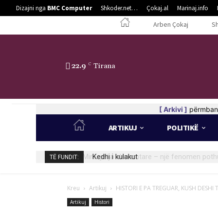
Dizajni nga
BMC Computer
Shkoder.net…
Çokaj.al
Marinaj.info
Arben Çokaj
S
22.9
C
Tirana
[ Arkivi ]
përmban 
ARTIKUJ
POLITIKË
Kedhi i kulakut
TË FUNDIT:
Kreu
Artikuj
HISTORI E PA TREGUAR, KUSH DESHI 
Artikuj
Histori