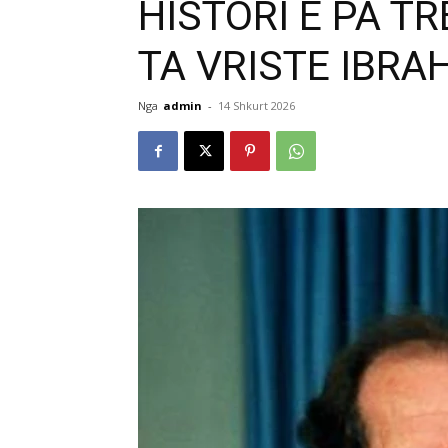
HISTORI E PA T
TA VRISTE IBRA
Nga
admin
-
14 Shkurt 2026