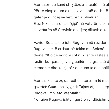
Atentatorët e kanë shrytëzuar situatën në a
Për te eksploduar eksplozivi është dasht të
tjetërqë gjindej në veturën e blinduar.
Elez Nikqi sqaron se “çipi” në veturën e bl
se veturës në Servisin e larjes; dikush e ka
Havier Solana e priste Rugovën në rezidenc
Rugova me të ardhur në takim me Solanën, me
thënë: “Kjo që ndodhi sot nuk ishte rastësi
rastin, kur para nji viti gjuajtën me granatë
elemente dhe ka njerëz që duan ta destabil
Atentati kishte zgjuar edhe interesim të m
gazetat: Guardian, Njyjork Tajms etj. nuk jep
Rugova i mbijetoi atentatit!”
Ne rajon Rugova ishte figurë e rëndësishme,