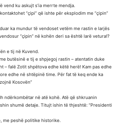
të vend ku askujt s’ia merrte mendja.
 kontaktohet “çipi” që ishte për eksplodim me “çipin”
induar ka mundur të vendoset vetëm me rastin e larjës
 vendosur “çipin” në kohën deri sa është larë vetura!?
ën e tij në Kuvend.
 butësinë e tij e shpjegoj rastin – atentatin duke
sht – falë Zotit shpëtova edhe këtë herë! Kam pas edhe
 dore edhe në shtëpinë time. Për fat të keq ende ka
izojnë Kosovën”
adh ndërkombëtar në atë kohë. Atë që shkruanin
shin shumë detaje. Titujt ishin të thjeshtë: “Presidenti
 me peshë politike historike.