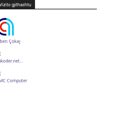
Vizito gjithashtu
rben Çokaj
hkoder.net…
MC Computer