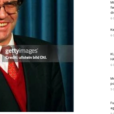
Mi
fe
di
6 
Ke
6 
K
H
6 
Me
po
5 
Fu
ag
5 