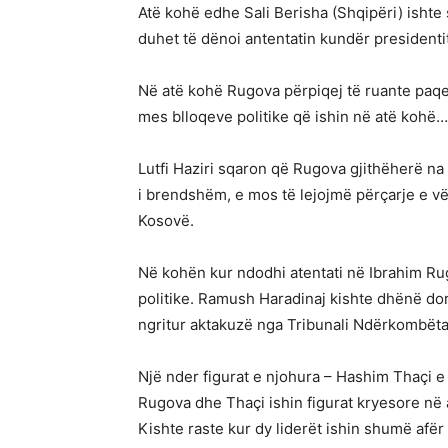
Atë kohë edhe Sali Berisha (Shqipëri) ishte
duhet të dënoi antentatin kundër presidenti
Në atë kohë Rugova përpiqej të ruante paqe
mes blloqeve politike që ishin në atë kohë
Lutfi Haziri sqaron që Rugova gjithëherë na
i brendshëm, e mos të lejojmë përçarje e vël
Kosovë.
Në kohën kur ndodhi atentati në Ibrahim Ru
politike. Ramush Haradinaj kishte dhënë dorëh
ngritur aktakuzë nga Tribunali Ndërkombët
Një nder figurat e njohura – Hashim Thaçi e
Rugova dhe Thaçi ishin figurat kryesore në
Kishte raste kur dy liderët ishin shumë afë