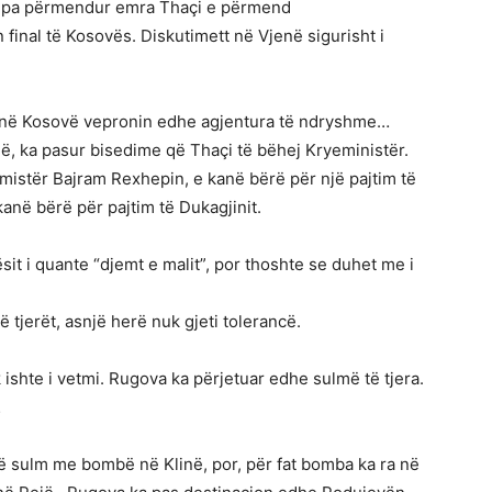
r, pa përmendur emra Thaçi e përmend
inal të Kosovës. Diskutimett në Vjenë sigurisht i
hë në Kosovë vepronin edhe agjentura të ndryshme…
, ka pasur bisedime që Thaçi të bëhej Kryeministër.
mistër Bajram Rexhepin, e kanë bërë për një pajtim të
në bërë për pajtim të Dukagjinit.
sit i quante “djemt e malit”, por thoshte se duhet me i
ë tjerët, asnjë herë nuk gjeti tolerancë.
k ishte i vetmi. Rugova ka përjetuar edhe sulmë të tjera.
…
ë sulm me bombë në Klinë, por, për fat bomba ka ra në