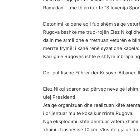
Ramadani”…me të arritur të ”Sllovenija Sp
Detonimi ka qenë aq i fuqishëm sa që veturë
Rugova bashkë me trup-rojën Elez Nikqi dhe 
dalin me armë dhe e rrethuan veturën e blin
merrte frymë; i kanë rënë syzat dhe kapela: s
Karriga e Rugovës ishte e shtyrë mbrapa nga 
Der politische Führer der Kosovo-Albaner
Elez Nikqi sqaron se: përveç neve që ishim 
ulej Presidenti.
Ata që organizuan dhe realizuan këtë atentat
i orijentuar mu te koka kur rrinte Rugova.
Nga eksplodimi ishte dëmtuar vetëm xhami i d
xhami i trashësisë 10 cm. s’kishte gja që d