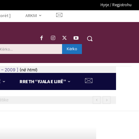
Hyrje / Regjistrohu
torët ]
ARKIVI
Kërko
Kërko...
 – 2009 ]
(
në html
)
Ë
RRETH “FJALA E LIRË”