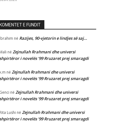
KOMENTET E FUNDIT
Razijes, 90-vjetorin e lindjes së saj…
Ibrahim
në
Zejnullah Rrahmani dhe universi
Mali
në
shpirtëror i novelës ‘99 Rruzaret prej smaragdi
Zejnullah Rrahmani dhe universi
k.m
në
shpirtëror i novelës ‘99 Rruzaret prej smaragdi
Zejnullah Rrahmani dhe universi
Genci
në
shpirtëror i novelës ‘99 Rruzaret prej smaragdi
Zejnullah Rrahmani dhe universi
Rita Lushi
në
shpirtëror i novelës ‘99 Rruzaret prej smaragdi