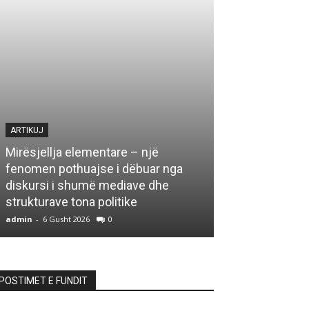
ARTIKUJ
Mirësjellja elementare – një
fenomen pothuajse i dëbuar nga
LETËRSI
diskursi i shumë mediave dhe
strukturave tona politike
Kedhi i kulakut
admin
-
6 Gusht 2026
0
admin
-
6 Gusht 20
POSTIMET E FUNDIT