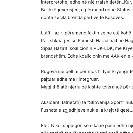
interpretohej edhe në një rrafsh tjetër…Ku
Bashkëqeverisjen, e përmend edhe Statusin f
donte secila brenda partive të Kosovës.
Lutfi Haziri përemend faktin se në atë ko
Pas shkuarjës së Ramush Haradinajt në Hagë
Sipas Hazirit, koalicionin PDK-LDK, me Krye
brendshëm. Edhe koalicionin me AAK-ën e ka
Rugova me qëllim për mos t’i fyer kryengritë
pajtuar edhe me i integruar.
Megjithë atë njeriu që kishte tolerancë për t
Aksidenti (atnetati) të “Sllovenija Sport” nu
Fushata e zgjedhjeve nuk e la krejt të qetë
Elez Nikqi shpjegon se e kanë pasë edhe nj