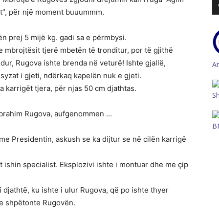
ort”, për një moment buuummm.
n prej 5 mijë kg. gadi sa e përmbysi.
mbrojtësit tjerë mbetën të tronditur, por të gjithë
dur, Rugova ishte brenda në veturë! Ishte gjallë,
A
yzat i gjeti, ndërkaq kapelën nuk e gjeti.
karrigët tjera, për njas 50 cm djathtas.
S
, Ibrahim Rugova, aufgenommen …
B
me Presidentin, askush se ka dijtur se në cilën karrigë
 ishin specialist. Eksplozivi ishte i montuar dhe me çip
jathtë, ku ishte i ulur Rugova, që po ishte thyer
o e shpëtonte Rugovën.