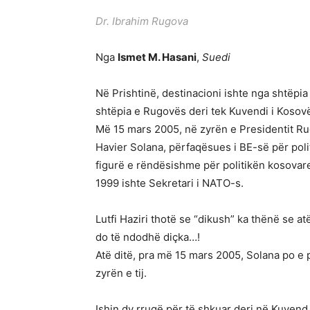
Dr. Ibrahim Rugova
Nga
Ismet M. Hasani
,
Suedi
Në Prishtinë, destinacioni ishte nga shtëpia
shtëpia e Rugovës deri tek Kuvendi i Kosovë
Më 15 mars 2005, në zyrën e Presidentit Rug
Havier Solana, përfaqësues i BE-së për poli
figurë e rëndësishme për politikën kosovar
1999 ishte Sekretari i NATO-s.
Lutfi Haziri thotë se “dikush” ka thënë se at
do të ndodhë diçka…!
Atë ditë, pra më 15 mars 2005, Solana po e
zyrën e tij.
Ishin dy rrugë për të shkuar deri në Kuvend