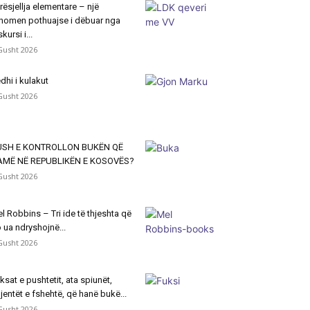
rësjellja elementare – një
nomen pothuajse i dëbuar nga
skursi i...
Gusht 2026
dhi i kulakut
Gusht 2026
USH E KONTROLLON BUKËN QË
AMË NË REPUBLIKËN E KOSOVËS?
Gusht 2026
l Robbins – Tri ide të thjeshta që
 ua ndryshojnë...
Gusht 2026
ksat e pushtetit, ata spiunët,
jentët e fshehtë, që hanë bukë...
Gusht 2026