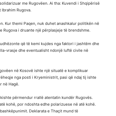
 solidarizuar me Rugovëen. Ai tha: Kuvendi i Shqipërisë
t Ibrahim Rugova.
n. Kur themi Paqen, nuk duhet anashkalur politikën në
…e Rugova i druante një përplasjeje të brendshme.
 udhëzonte që të kemi kujdes nga faktori i jashtëm dhe
la-vrasje dhe eventualisht ndonjë luftë civile në
govëen në Kosovë ishte një situatë e komplikuar
eqje nga posti i Kryeministrit, pasi që ndaj tij ishte
ar në Hagë.
 kishte përmendur rrallë atentatin kundër Rugovës.
 atë kohë, por ndoshta edhe polarizuese në atë kohë.
r bashkëpunimit. Deklarata e Thaçit mund të