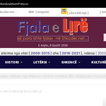
MundusArtiumPress.us
hkoder.net…
BMC Computer
[ Au
[ Libra NëLinjë ]
E enjte, 6 Gusht 2026
shkrime nga vitet
[ 2009-2015 ]
dhe
[ 2016-2021 ]
, ndërsa
[ 2003
HISTORI
LETËRSI
SHKENCË
KULTUR
TA VRISTE IBRAHIM RUGOVËN (2)