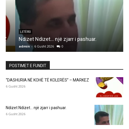
LETËRSI
Ndizet Ndizet… një zjarr i pashuar.
admin
-
6 Gusht 2026
0
a
POSTIMET E FUNDIT
“DASHURIA NË KOHË TË KOLERËS” – MARKEZ
6 Gusht 2026
Ndizet Ndizet… një zjarr i pashuar.
6 Gusht 2026