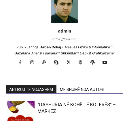
admin
https://fjala.info
Publikuar nga:
Arben Çokaj
-
Mësues Fizike & Informatike ::
Gazetar & Analist i pavarur :: Shkrimtar :: Ueb- & Grafikdizajner
ARTIKUJ TË NGJASHËM
MË SHUMË NGA AUTORI
“DASHURIA NË KOHË TË KOLERËS” –
MARKEZ