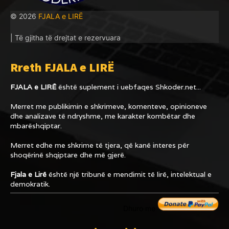
© 2026
FJALA e LIRË
| Të gjitha të drejtat e rezervuara
Rreth FJALA e LIRË
FJALA e LIRË
është suplement i uebfaqes
Shkoder.net...
Merret me publikimin e shkrimeve, komenteve, opinioneve
dhe analizave të ndryshme, me karakter kombëtar dhe
mbarëshqiptar.
Merret edhe me shkrime të tjera, që kanë interes për
shoqërinë shqiptare dhe më gjerë.
Fjala e Lirë
është një tribunë e mendimit të lirë, intelektual e
demokratik.
Dhuro me