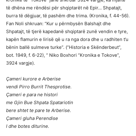
të dhëna me rёndësi për shqiptarët në Epir… Shpatajt,
burra të dëgjuar, të pashëm dhe trima. (Kronika, f. 44-56).
Fan Noli shkruan: “Kur u përmbysën Balshajt dhe
Shpatajt, të tjerë kapedanë shqiptarë zunë vendin e tyre,
kapën flamurin e lirisë që u ra nga dora dhe u radhiten t’u
bënin ballë sulmeve turke”. (“Historia e Skënderbeut”,
bot. 1949, f. 6-22), “ Niko Boxhori “Kronika e Tokove”,
3924 vargje).
Çameri kurore e Arberise
vendi Pirro Burrit Thesprotise.
Çameri e para ne histori
me Gjin Bue Shpata Spatariotin
bere shtet te pare te Arberise.
Çameri gluha Perendise
I dhe botes diturine.