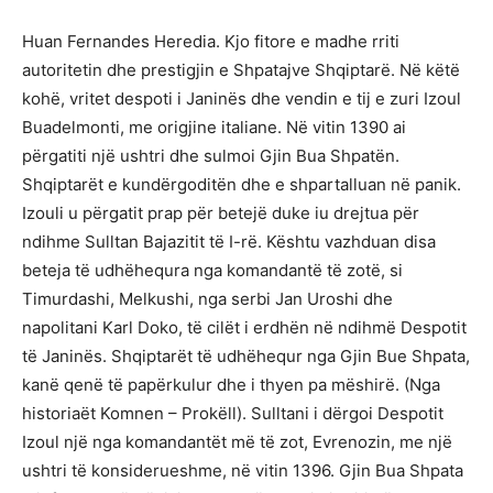
Huan Fernandes Heredia. Kjo fitore e madhe rriti
autoritetin dhe prestigjin e Shpatajve Shqiptarë. Në këtë
kohë, vritet despoti i Janinës dhe vendin e tij e zuri Izoul
Buadelmonti, me origjine italiane. Në vitin 1390 ai
përgatiti një ushtri dhe sulmoi Gjin Bua Shpatën.
Shqiptarët e kundërgoditën dhe e shpartalluan në panik.
Izouli u përgatit prap për betejë duke iu drejtua për
ndihme Sulltan Bajazitit të I-rë. Kështu vazhduan disa
beteja të udhëhequra nga komandantë të zotë, si
Timurdashi, Melkushi, nga serbi Jan Uroshi dhe
napolitani Karl Doko, të cilët i erdhën në ndihmë Despotit
të Janinës. Shqiptarët të udhëhequr nga Gjin Bue Shpata,
kanë qenë të papërkulur dhe i thyen pa mëshirë. (Nga
historiaët Komnen – Prokëll). Sulltani i dërgoi Despotit
Izoul një nga komandantët më të zot, Evrenozin, me një
ushtri të konsiderueshme, në vitin 1396. Gjin Bua Shpata