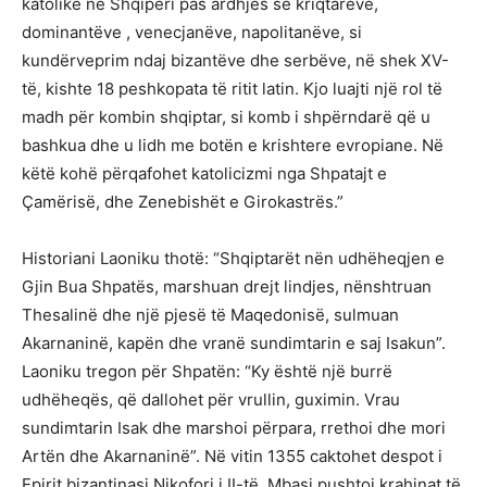
katolike në Shqipëri pas ardhjes së kriqtarëve,
dominantëve , venecjanëve, napolitanëve, si
kundërveprim ndaj bizantëve dhe serbëve, në shek XV-
të, kishte 18 peshkopata të ritit latin. Kjo luajti një rol të
madh për kombin shqiptar, si komb i shpërndarë që u
bashkua dhe u lidh me botën e krishtere evropiane. Në
këtë kohë përqafohet katolicizmi nga Shpatajt e
Çamërisë, dhe Zenebishët e Girokastrës.”
Historiani Laoniku thotë: “Shqiptarët nën udhëheqjen e
Gjin Bua Shpatës, marshuan drejt lindjes, nënshtruan
Thesalinë dhe një pjesë të Maqedonisë, sulmuan
Akarnaninë, kapën dhe vranë sundimtarin e saj Isakun”.
Laoniku tregon për Shpatën: “Ky është një burrë
udhëheqës, që dallohet për vrullin, guximin. Vrau
sundimtarin Isak dhe marshoi përpara, rrethoi dhe mori
Artën dhe Akarnaninë”. Në vitin 1355 caktohet despot i
Epirit bizantinasi Nikofori i II-të. Mbasi pushtoi krahinat të