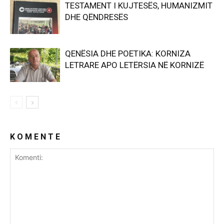
TESTAMENT I KUJTESËS, HUMANIZMIT
DHE QËNDRESËS
QENËSIA DHE POETIKA: KORNIZA
LETRARE APO LETËRSIA NË KORNIZË
K O M E N T E