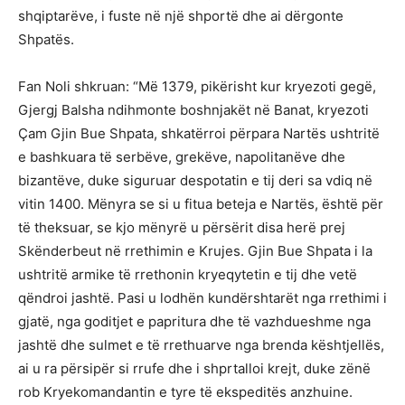
shqiptarëve, i fuste në një shportë dhe ai dërgonte
Shpatës.
Fan Noli shkruan: “Më 1379, pikërisht kur kryezoti gegë,
Gjergj Balsha ndihmonte boshnjakët në Banat, kryezoti
Çam Gjin Bue Shpata, shkatërroi përpara Nartës ushtritë
e bashkuara të serbëve, grekëve, napolitanëve dhe
bizantëve, duke siguruar despotatin e tij deri sa vdiq në
vitin 1400. Mënyra se si u fitua beteja e Nartës, është për
të theksuar, se kjo mënyrë u përsërit disa herë prej
Skënderbeut në rrethimin e Krujes. Gjin Bue Shpata i la
ushtritë armike të rrethonin kryeqytetin e tij dhe vetë
qëndroi jashtë. Pasi u lodhën kundërshtarët nga rrethimi i
gjatë, nga goditjet e papritura dhe të vazhdueshme nga
jashtë dhe sulmet e të rrethuarve nga brenda kështjellës,
ai u ra përsipër si rrufe dhe i shprtalloi krejt, duke zënë
rob Kryekomandantin e tyre të ekspeditës anzhuine.