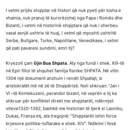
I vetmi prijës shqiptar në histori që nuk pyeti për kisha e
xhamia, nuk pranoj të kurorëzohej nga Papa i Romës dhe
Bizanti, I vetmi në historinë shqiptare që nuk i sherbeu
vasal asnjë ushtrie të huaj, i vetmi që mposhti ushtritë
Serbe, Bullgare, Turke, Napolitane, Venedikase, i vetmi
që pati pavaresi sundimi, emri tij?
Kryezoti çam
Gjin Bua Shpata
. Aty nga fundi i shek. XIII-të
në Epir filloi të shquhet familja fisnike SHPATA. Në vitin
1304 një dokument anzhuin i rendit Shpatajt, si
aristokratët më në zë të Shqipërisë. Noli shkruan: “Jan i
VI –të Kontekuzeni, perandor bizant, në veprën e tij ka
shkruar për konfliktet direkt me shqiptarët, ndërmjet
viteve1320-1362, bashkë me historian të tjerë si Laoniku,
Dukas, Franza etj, ata tregojnë: “Shqiptarët ishin forca
kryesore politike-luftarake e shek. XIV”. Ndikimi i fesë