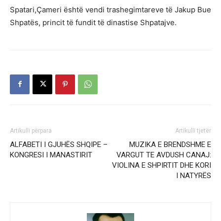
Spatari,Çameri është vendi trashegimtareve të Jakup Bue
Shpatës, princit të fundit të dinastise Shpatajve.
Artikulli përpara
Artikulli tjetër
ALFABETI I GJUHËS SHQIPE –
MUZIKA E BRENDSHME E
KONGRESI I MANASTIRIT
VARGUT TE AVDUSH CANAJ:
VIOLINA E SHPIRTIT DHE KORI
I NATYRËS