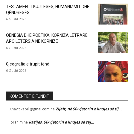
TESTAMENT I KUJTESËS, HUMANIZMIT DHE
QËNDRESËS
6 Gusht 2026
QENËSIA DHE POETIKA: KORNIZA LETRARE
APO LETËRSIA NË KORNIZË
6 Gusht 2026
Gjeografia e trupit tënd
6 Gusht 2026
KOMENTET E FUNDIT
Zijait, në 90-vjetorin e lindjes së tij…
Xhavit.kabili@gmai.com
në
Razijes, 90-vjetorin e lindjes së saj…
Ibrahim
në