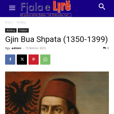
Kreu
Artikuj
Artikuj
Histori
Gjin Bua Shpata (1350-1399)
Nga
admin
-
15 Nëntor 2025
0