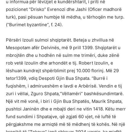
u informua për lëvizjet e kundërshtarit, i priti në
pozicionet “Drisko” Evrenozi dhe Jashi (Oficer madhorë
turk), pasi pësuan humbje të mëdha, u tërhoqën me turp.
(“Burimet byzantine”, f. 24).
Përsëri Izouli sulmoi shqiptarët. Beteja u zhvillua në
Mesopotam afër Delvinës, më 9 prill 1399. Shqiptarët u
mbrojtën dhe u hodhën në sulm me trimëri, duke zënë
rob vetë Izoulin dhe arhondët e tij. Robert Izoulin, e
lëshuan kundrejt shpërblimit prej 10.000 florinj. Më 29
tetor1399, vdiq Despoti Gjin Bua Shpata. “Burrë i
fuqishëm, i admirueshëm e lavdi e Arbërisë. Vendin e tij
zuri i vëllai, Zguro Shpata,“Vëllamëri” bashkësundimtarë.
Një vit më vonë, i biri i Gjin Bua Shpatës, Maurik Shpata,
pushtoi Janinën dhe e mbajti deri ne vitin 1418. Këtu merr
fund sundimi i Shpatajve, që zgjati 60 vjet, në luftë të
përgjakshme me armiqtë më të mëdhenj të kohës. Në një
kronikë të “Tokove” janë shkruar 3924 vargje, ka mjaftë