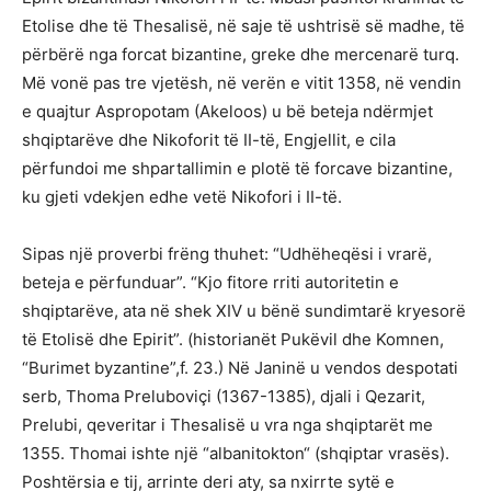
Etolise dhe të Thesalisë, në saje të ushtrisë së madhe, të
përbërë nga forcat bizantine, greke dhe mercenarë turq.
Më vonë pas tre vjetësh, në verën e vitit 1358, në vendin
e quajtur Aspropotam (Akeloos) u bë beteja ndërmjet
shqiptarëve dhe Nikoforit të II-të, Engjellit, e cila
përfundoi me shpartallimin e plotë të forcave bizantine,
ku gjeti vdekjen edhe vetë Nikofori i II-të.
Sipas një proverbi frëng thuhet: “Udhëheqësi i vrarë,
beteja e përfunduar”. “Kjo fitore rriti autoritetin e
shqiptarëve, ata në shek XIV u bënë sundimtarë kryesorë
të Etolisë dhe Epirit”. (historianët Pukëvil dhe Komnen,
“Burimet byzantine”,f. 23.) Në Janinë u vendos despotati
serb, Thoma Preluboviçi (1367-1385), djali i Qezarit,
Prelubi, qeveritar i Thesalisë u vra nga shqiptarët me
1355. Thomai ishte një “albanitokton“ (shqiptar vrasës).
Poshtërsia e tij, arrinte deri aty, sa nxirrte sytë e