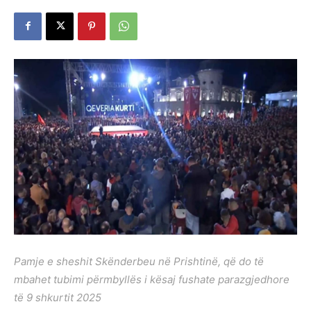
Pamje e sheshit Skënderbeu në Prishtinë, që do të
mbahet tubimi përmbyllës i kësaj fushate parazgjedhore
të 9 shkurtit 2025