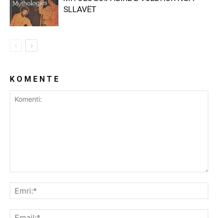
SLLAVËT
K O M E N T E