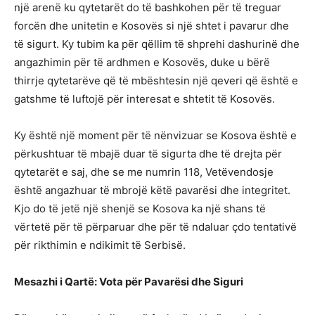
një arenë ku qytetarët do të bashkohen për të treguar
forcën dhe unitetin e Kosovës si një shtet i pavarur dhe
të sigurt. Ky tubim ka për qëllim të shprehi dashurinë dhe
angazhimin për të ardhmen e Kosovës, duke u bërë
thirrje qytetarëve që të mbështesin një qeveri që është e
gatshme të luftojë për interesat e shtetit të Kosovës.
Ky është një moment për të nënvizuar se Kosova është e
përkushtuar të mbajë duar të sigurta dhe të drejta për
qytetarët e saj, dhe se me numrin 118, Vetëvendosje
është angazhuar të mbrojë këtë pavarësi dhe integritet.
Kjo do të jetë një shenjë se Kosova ka një shans të
vërtetë për të përparuar dhe për të ndaluar çdo tentativë
për rikthimin e ndikimit të Serbisë.
Mesazhi i Qartë: Vota për Pavarësi dhe Siguri