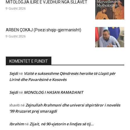
MITOLOGJIA ILIRE E VJEDHUR NGA SLLAVËT
9 Gusht 2026
ARBEN ÇOKAJ (Poezi shqip-gjermanisht)
9 Gusht 2026
KOMENTET E FUNDIT
Sejdi
Vizitë e suksesshme Qëndresës heroike të Llapit për
në
Lirinë dhe Pavarësinë e Kosovës
Sejdi
MONOLOG I HASAN RAMADANIT
në
Zejnullah Rrahmani dhe universi shpirtëror i novelës
xhaviti
në
‘99 Rruzaret prej smaragdi
Ibrahim
Zijait, në 90-vjetorin e lindjes së tij…
në