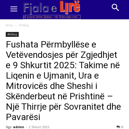
Kreu
Artikuj
Artikuj
Fushata Përmbyllëse e
Vetëvendosjes për Zgjedhjet
e 9 Shkurtit 2025: Takime në
Liqenin e Ujmanit, Ura e
Mitrovicës dhe Sheshi i
Skënderbeut në Prishtinë –
Një Thirrje për Sovranitet dhe
Pavarësi
Nga
admin
-
2 Shkurt 2025
0