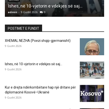
K
Ishes, në 10-vjetorin e vdekjes së saj…
admin
-
9 Gusht 2026
0
a
POSTIMET E FUNDIT
XHEMAL NEZHA (Poezi shqip-gjermanisht)
9 Gusht 2026
Ishes, në 10-vjetorin e vdekjes së saj…
9 Gusht 2026
Kur e drejta ndërkombëtare hap një dritare për
diplomacinë Kosovë–Ukrainë
9 Gusht 2026