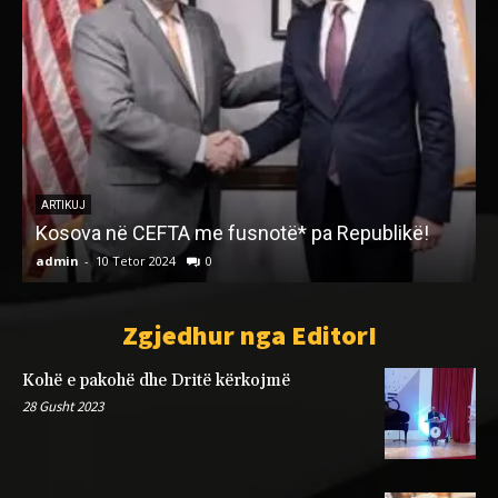
Ë
ARTIKUJ
Kosova në CEFTA me fusnotë* pa Republikë!
admin
-
10 Tetor 2024
0
a
Zgjedhur nga EditorI
Kohë e pakohë dhe Dritë kërkojmë
28 Gusht 2023