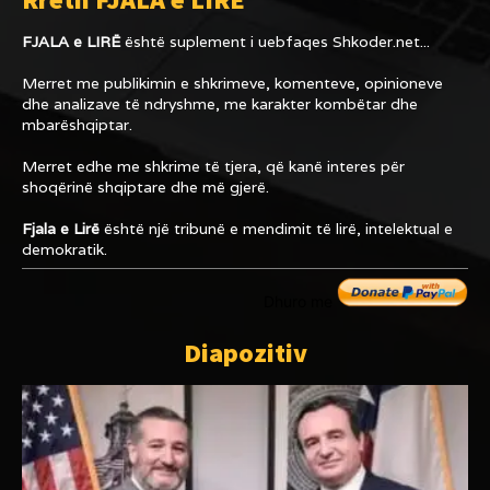
FJALA e LIRË
është suplement i uebfaqes
Shkoder.net...
Merret me publikimin e shkrimeve, komenteve, opinioneve
dhe analizave të ndryshme, me karakter kombëtar dhe
mbarëshqiptar.
Merret edhe me shkrime të tjera, që kanë interes për
shoqërinë shqiptare dhe më gjerë.
Fjala e Lirë
është një tribunë e mendimit të lirë, intelektual e
demokratik.
Dhuro me
Diapozitiv