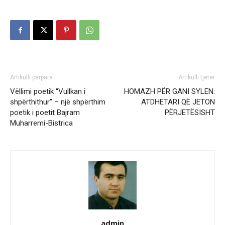
Artikulli përpara
Artikulli tjetër
Vëllimi poetik “Vullkan i
HOMAZH PËR GANI SYLEN:
shpërthithur” – një shpërthim
ATDHETARI QË JETON
poetik i poetit Bajram
PËRJETËSISHT
Muharremi-Bistrica
admin