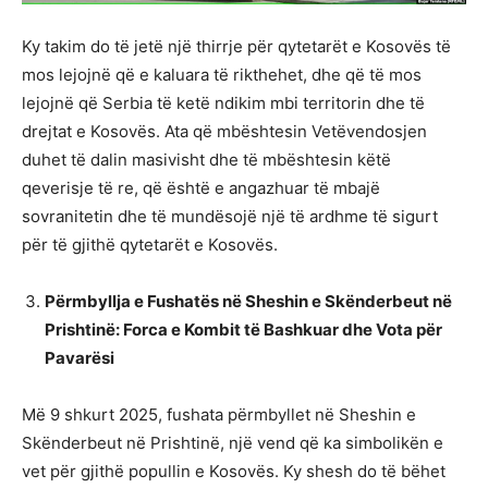
Ky takim do të jetë një thirrje për qytetarët e Kosovës të
mos lejojnë që e kaluara të rikthehet, dhe që të mos
lejojnë që Serbia të ketë ndikim mbi territorin dhe të
drejtat e Kosovës. Ata që mbështesin Vetëvendosjen
duhet të dalin masivisht dhe të mbështesin këtë
qeverisje të re, që është e angazhuar të mbajë
sovranitetin dhe të mundësojë një të ardhme të sigurt
për të gjithë qytetarët e Kosovës.
Përmbyllja e Fushatës në Sheshin e Skënderbeut në
Prishtinë: Forca e Kombit të Bashkuar dhe Vota për
Pavarësi
Më 9 shkurt 2025, fushata përmbyllet në Sheshin e
Skënderbeut në Prishtinë, një vend që ka simbolikën e
vet për gjithë popullin e Kosovës. Ky shesh do të bëhet