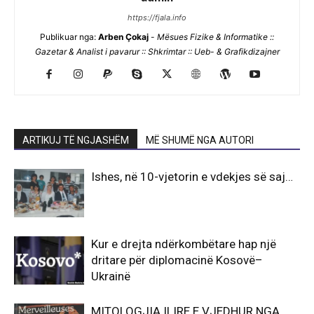
https://fjala.info
Publikuar nga:
Arben Çokaj
-
Mësues Fizike & Informatike ::
Gazetar & Analist i pavarur :: Shkrimtar :: Ueb- & Grafikdizajner
ARTIKUJ TË NGJASHËM
MË SHUMË NGA AUTORI
Ishes, në 10-vjetorin e vdekjes së saj…
Kur e drejta ndërkombëtare hap një
dritare për diplomacinë Kosovë–
Ukrainë
MITOLOGJIA ILIRE E VJEDHUR NGA