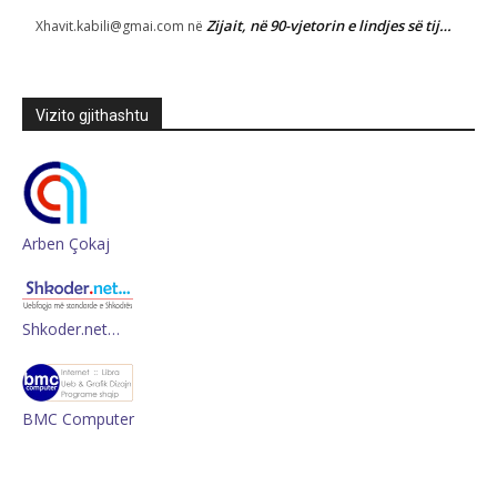
Zijait, në 90-vjetorin e lindjes së tij…
Xhavit.kabili@gmai.com
në
Vizito gjithashtu
Arben Çokaj
Shkoder.net…
BMC Computer