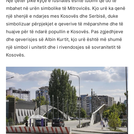
Një tjetër pikë kyçe e fushatës është tubimi që do të
mbahet në urën simbolike të Mitrovicës. Kjo urë ka qenë
një shenjë e ndarjes mes Kosovës dhe Serbisë, duke
simbolizuar përpjekjet e qeverive të mëparshme dhe të
huajve për të ndarë popullin e Kosovës. Pas zgjedhjeve
dhe qeverisjes së Albin Kurtit, kjo urë është më shumë
një simbol i unitetit dhe i rivendosjes së sovranitetit të
Kosovës.