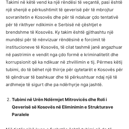
Takimi në këtë vend ka një rëndësi të veçantë, pasi është
një shenjë e përkushtimit të qeverisë për të mbrojtur
sovranitetin e Kosovës dhe për të ndaluar çdo tentativë
për të rikthyer ndikimin e Serbisë në çështjet e
brendshme të Kosovës. Ky takim është gjithashtu një
mundësi për të nënvizuar rëndësinë e forcimit të
institucioneve të Kosovës, të cilat tashmë janë angazhuar
në pastrimin e vendit nga çdo formë e kriminalitetit dhe
korrupsionit që ka ndikuar në zhvillimin e tij. Përmes këtij
tubimi, do të bëhet një thirrje për qytetarët e Kosovës për
të qëndruar të bashkuar dhe të përkushtuar ndaj një të
ardhmeje të sigurt dhe pa ndërhyrje nga jashtë.
Tubimi në Urën Ndërmjet Mitrovicës dhe Roli i
Qeverisë së Kosovës në Eliminimin e Strukturave
Paralele