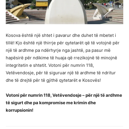
Kosova është një shtet i pavarur dhe duhet të mbetet i
tillë! Kjo është një thirrje për qytetarët që të votojnë për
një të ardhme pa ndërhyrje nga jashtë, pa pasur më
hapësirë për ndikime të huaja që rrezikojnë të minojnë
integritetin e shtetit. Votoni për numrin 118,
Vetëvendosje, për të siguruar një të ardhme të ndritur
dhe të drejtë për të gjithë qytetarët e Kosovës!
Votoni për numrin 118, Vetëvendosje – për një të ardhme
të sigurt dhe pa kompromise me krimin dhe
korrupsionin!