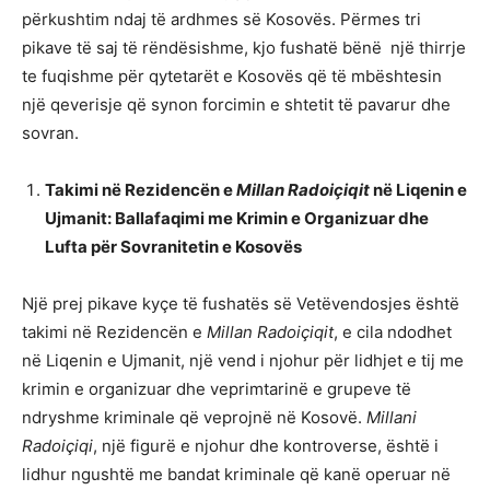
përkushtim ndaj të ardhmes së Kosovës. Përmes tri
pikave të saj të rëndësishme, kjo fushatë bënë një thirrje
te fuqishme për qytetarët e Kosovës që të mbështesin
një qeverisje që synon forcimin e shtetit të pavarur dhe
sovran.
Takimi në Rezidencën e
Millan Radoiçiqit
në Liqenin e
Ujmanit: Ballafaqimi me Krimin e Organizuar dhe
Lufta për Sovranitetin e Kosovës
Një prej pikave kyçe të fushatës së Vetëvendosjes është
takimi në Rezidencën e
Millan Radoiçiqit
, e cila ndodhet
në Liqenin e Ujmanit, një vend i njohur për lidhjet e tij me
krimin e organizuar dhe veprimtarinë e grupeve të
ndryshme kriminale që veprojnë në Kosovë.
Millani
Radoiçiqi
, një figurë e njohur dhe kontroverse, është i
lidhur ngushtë me bandat kriminale që kanë operuar në