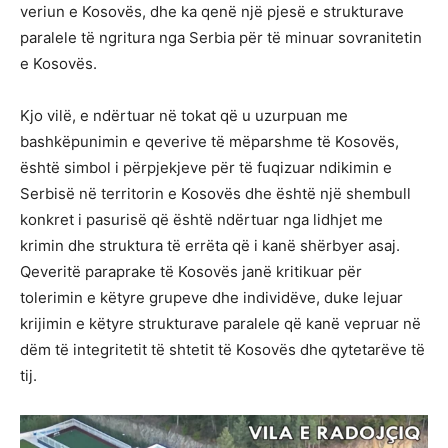
veriun e Kosovës, dhe ka qenë një pjesë e strukturave
paralele të ngritura nga Serbia për të minuar sovranitetin
e Kosovës.
Kjo vilë, e ndërtuar në tokat që u uzurpuan me
bashkëpunimin e qeverive të mëparshme të Kosovës,
është simbol i përpjekjeve për të fuqizuar ndikimin e
Serbisë në territorin e Kosovës dhe është një shembull
konkret i pasurisë që është ndërtuar nga lidhjet me
krimin dhe struktura të errëta që i kanë shërbyer asaj.
Qeveritë paraprake të Kosovës janë kritikuar për
tolerimin e këtyre grupeve dhe individëve, duke lejuar
krijimin e këtyre strukturave paralele që kanë vepruar në
dëm të integritetit të shtetit të Kosovës dhe qytetarëve të
tij.