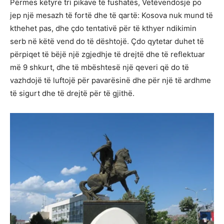
Përmes këtyre tri pikave të fushatës, Vetëvendosje po
jep një mesazh të fortë dhe të qartë: Kosova nuk mund të
kthehet pas, dhe çdo tentativë për të kthyer ndikimin
serb në këtë vend do të dështojë. Çdo qytetar duhet të
përpiqet të bëjë një zgjedhje të drejtë dhe të reflektuar
më 9 shkurt, dhe të mbështesë një qeveri që do të
vazhdojë të luftojë për pavarësinë dhe për një të ardhme
të sigurt dhe të drejtë për të gjithë.