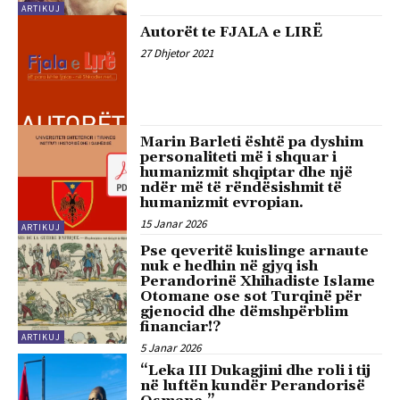
ARTIKUJ
Autorët te FJALA e LIRË
27 Dhjetor 2021
Marin Barleti është pa dyshim
personaliteti më i shquar i
humanizmit shqiptar dhe një
ndër më të rëndësishmit të
humanizmit evropian.
15 Janar 2026
ARTIKUJ
Pse qeveritë kuislinge arnaute
nuk e hedhin në gjyq ish
Perandorinë Xhihadiste Islame
Otomane ose sot Turqinë për
gjenocid dhe dëmshpërblim
financiar!?
ARTIKUJ
5 Janar 2026
“Leka III Dukagjini dhe roli i tij
në luftën kundër Perandorisë