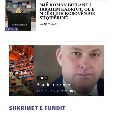
NJË ROMAN BRILANT I
IBRAHIM KADRIUT, QË E
NDËRLIDH KOSOVËN ME
SHQIPËRINË
26 Mars 2022
ARTIKUJ
i i
ART
IN
LETËRSI
Bisedë me zanën
RE
admin
-
7 Gusht 2026
0
adm
SHKRIMET E FUNDIT