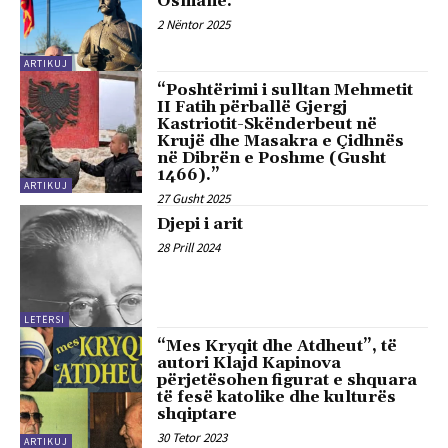
Osmane.”
2 Nëntor 2025
ARTIKUJ
“Poshtërimi i sulltan Mehmetit
II Fatih përballë Gjergj
Kastriotit-Skënderbeut në
Krujë dhe Masakra e Çidhnës
në Dibrën e Poshme (Gusht
1466).”
ARTIKUJ
27 Gusht 2025
Djepi i arit
28 Prill 2024
LETËRSI
“Mes Kryqit dhe Atdheut”, të
autori Klajd Kapinova
përjetësohen figurat e shquara
të fesë katolike dhe kulturës
shqiptare
30 Tetor 2023
ARTIKUJ