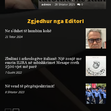
admin
-
28 Shtator 2025
0
a
Zgjedhur nga EditorI
Ne s’duhet të humbim kohë
21 Tetor 2024
Zbulimi i arkeologëve italianë: Një zonjë me
emrin ILIRA në mbishkrimet Mesape rreth
2500 vjet më parë
7 Gusht 2022
Në vend të përgënjeshtrimit!
8 Shtator 2023