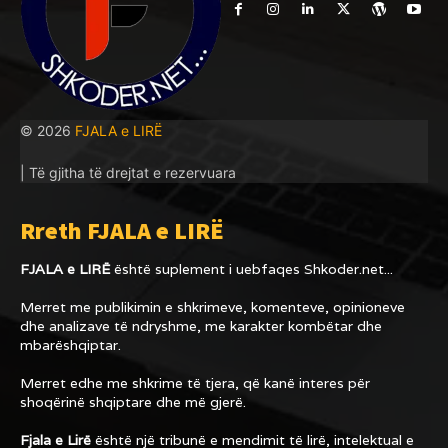
© 2026
FJALA e LIRË
| Të gjitha të drejtat e rezervuara
Rreth FJALA e LIRË
FJALA e LIRË
është suplement i uebfaqes
Shkoder.net...
Merret me publikimin e shkrimeve, komenteve, opinioneve
dhe analizave të ndryshme, me karakter kombëtar dhe
mbarëshqiptar.
Merret edhe me shkrime të tjera, që kanë interes për
shoqërinë shqiptare dhe më gjerë.
Fjala e Lirë
është një tribunë e mendimit të lirë, intelektual e