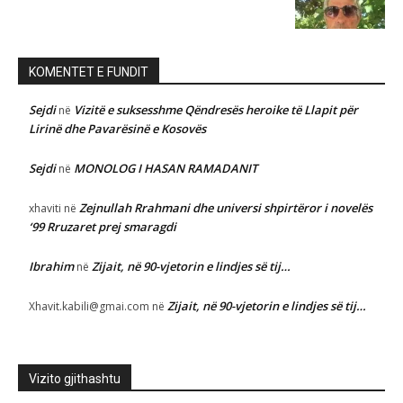
KOMENTET E FUNDIT
Sejdi
Vizitë e suksesshme Qëndresës heroike të Llapit për
në
Lirinë dhe Pavarësinë e Kosovës
Sejdi
MONOLOG I HASAN RAMADANIT
në
Zejnullah Rrahmani dhe universi shpirtëror i novelës
xhaviti
në
‘99 Rruzaret prej smaragdi
Ibrahim
Zijait, në 90-vjetorin e lindjes së tij…
në
Zijait, në 90-vjetorin e lindjes së tij…
Xhavit.kabili@gmai.com
në
Vizito gjithashtu