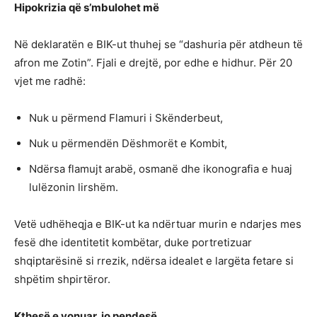
Hipokrizia që s’mbulohet më
Në deklaratën e BIK-ut thuhej se “dashuria për atdheun të
afron me Zotin”. Fjali e drejtë, por edhe e hidhur. Për 20
vjet me radhë:
Nuk u përmend Flamuri i Skënderbeut,
Nuk u përmendën Dëshmorët e Kombit,
Ndërsa flamujt arabë, osmanë dhe ikonografia e huaj
lulëzonin lirshëm.
Vetë udhëheqja e BIK-ut ka ndërtuar murin e ndarjes mes
fesë dhe identitetit kombëtar, duke portretizuar
shqiptarësinë si rrezik, ndërsa idealet e largëta fetare si
shpëtim shpirtëror.
Kthesë e vonuar, jo pendesë