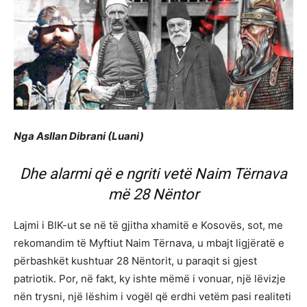
Nga Asllan Dibrani (Luani)
Dhe alarmi që e ngriti vetë Naim Tërnava
më 28 Nëntor
Lajmi i BIK-ut se në të gjitha xhamitë e Kosovës, sot, me
rekomandim të Myftiut Naim Tërnava, u mbajt ligjëratë e
përbashkët kushtuar 28 Nëntorit, u paraqit si gjest
patriotik. Por, në fakt, ky ishte mëmë i vonuar, një lëvizje
nën trysni, një lëshim i vogël që erdhi vetëm pasi realiteti