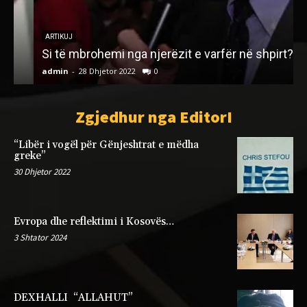
Z
ARTIKUJ
Si të mbrohemi nga njerëzit e varfër në shpirt?!
s
admin
-
28 Dhjetor 2022
0
a
Zgjedhur nga EditorI
“Libër i vogël për Gënjeshtrat e mëdha
greke”
30 Dhjetor 2022
Evropa dhe reflektimi i Kosovës…
3 Shtator 2024
DEXHALLI “ALLAHUT”