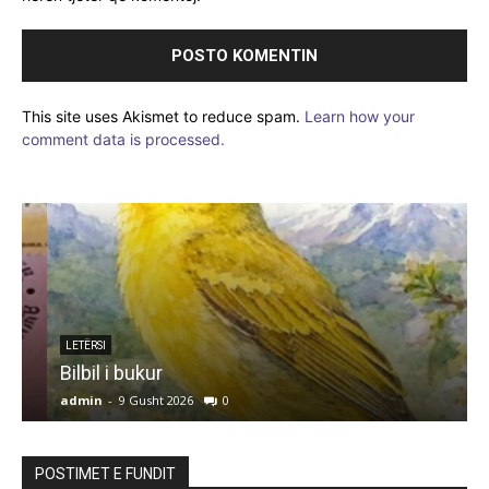
This site uses Akismet to reduce spam.
Learn how your
comment data is processed.
LETËRSI
Bilbil i bukur
admin
-
9 Gusht 2026
0
a
POSTIMET E FUNDIT