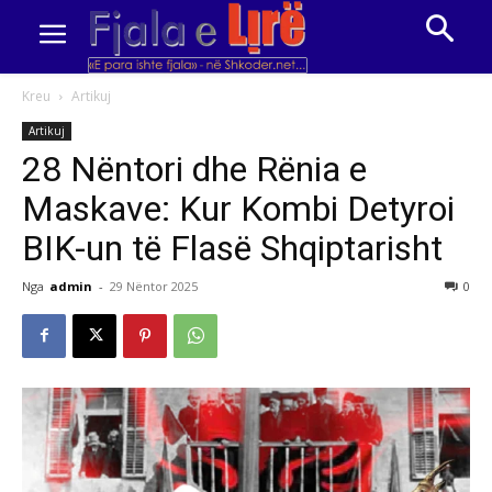
Kreu
Artikuj
Artikuj
28 Nëntori dhe Rënia e
Maskave: Kur Kombi Detyroi
BIK-un të Flasë Shqiptarisht
Nga
admin
-
29 Nëntor 2025
0