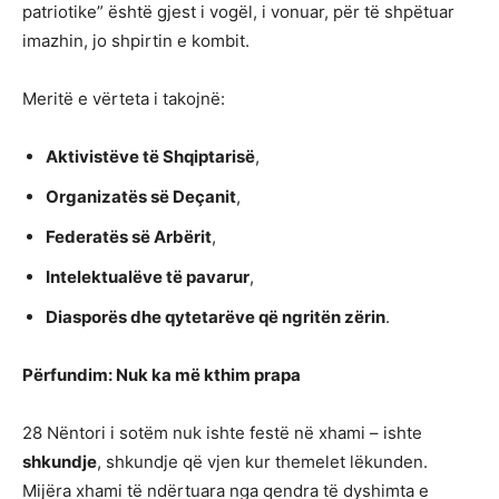
patriotike” është gjest i vogël, i vonuar, për të shpëtuar
imazhin, jo shpirtin e kombit.
Meritë e vërteta i takojnë:
Aktivistëve të Shqiptarisë
,
Organizatës së Deçanit
,
Federatës së Arbërit
,
Intelektualëve të pavarur
,
Diasporës dhe qytetarëve që ngritën zërin
.
Përfundim: Nuk ka më kthim prapa
28 Nëntori i sotëm nuk ishte festë në xhami – ishte
shkundje
, shkundje që vjen kur themelet lëkunden.
Mijëra xhami të ndërtuara nga qendra të dyshimta e