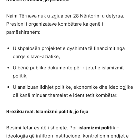
Naim Tërnava nuk u zgjua për 28 Nëntorin; u detyrua.
Presioni i organizatave kombëtare ka qenë i
pamëshirshëm:
U shpalosën projektet e dyshimta të financimit nga
qarqe sllavo-aziatike,
U bënë publike dokumente për rrjetet e islamizmit
politik,
U analizuan lidhjet politike, ekonomike dhe ideologjike
që kanë minuar themelet e identitetit kombëtar.
Rreziku real: Islamizmi politik, jo feja
Besimi fetar është i shenjtë. Por
islamizmi politik
–
ideologjia që infiltron institucione, kontrollon mendjet e