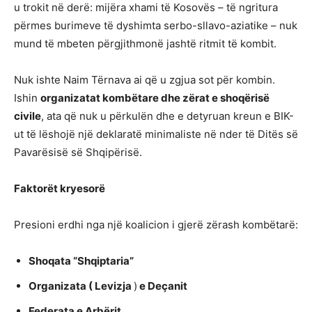
u trokit në derë: mijëra xhami të Kosovës – të ngritura
përmes burimeve të dyshimta serbo-sllavo-aziatike – nuk
mund të mbeten përgjithmonë jashtë ritmit të kombit.
Nuk ishte Naim Tërnava ai që u zgjua sot për kombin.
Ishin
organizatat kombëtare dhe zërat e shoqërisë
civile
, ata që nuk u përkulën dhe e detyruan kreun e BIK-
ut të lëshojë një deklaratë minimaliste në nder të Ditës së
Pavarësisë së Shqipërisë.
Faktorët kryesorë
Presioni erdhi nga një koalicion i gjerë zërash kombëtarë:
Shoqata “Shqiptaria”
Organizata ( Levizja
)
e Deçanit
Federata e Arbërit