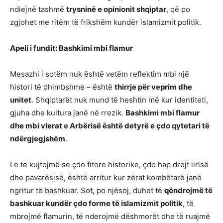
ndiejnë tashmë
trysninë e opinionit shqiptar
, që po
zgjohet me ritëm të frikshëm kundër islamizmit politik.
Apeli i fundit: Bashkimi mbi flamur
Mesazhi i sotëm nuk është vetëm reflektim mbi një
histori të dhimbshme – është
thirrje për veprim dhe
unitet
. Shqiptarët nuk mund të heshtin më kur identiteti,
gjuha dhe kultura janë në rrezik.
Bashkimi mbi flamur
dhe mbi vlerat e Arbërisë është detyrë e çdo qytetari të
ndërgjegjshëm
.
Le të kujtojmë se çdo fitore historike, çdo hap drejt lirisë
dhe pavarësisë, është arritur kur zërat kombëtarë janë
ngritur të bashkuar. Sot, po njësoj, duhet të
qëndrojmë të
bashkuar kundër çdo forme të islamizmit politik
, të
mbrojmë flamurin, të nderojmë dëshmorët dhe të ruajmë