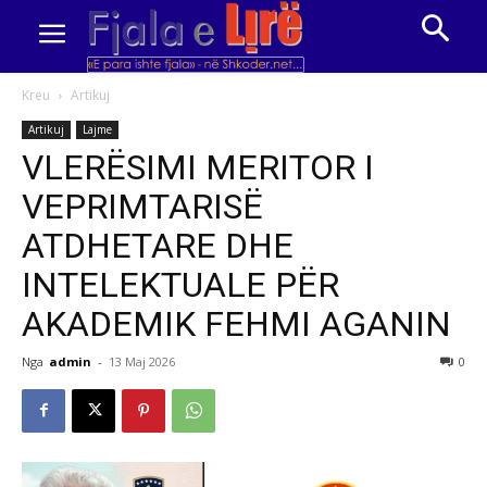
Kreu
Artikuj
Artikuj
Lajme
VLERËSIMI MERITOR I
VEPRIMTARISË
ATDHETARE DHE
INTELEKTUALE PËR
AKADEMIK FEHMI AGANIN
Nga
admin
-
13 Maj 2026
0