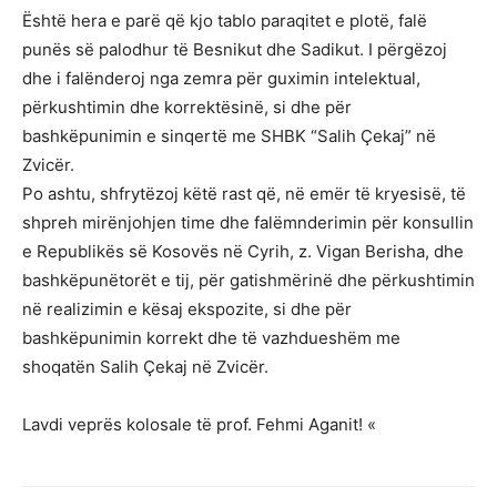
Është hera e parë që kjo tablo paraqitet e plotë, falë
punës së palodhur të Besnikut dhe Sadikut. I përgëzoj
dhe i falënderoj nga zemra për guximin intelektual,
përkushtimin dhe korrektësinë, si dhe për
bashkëpunimin e sinqertë me SHBK “Salih Çekaj” në
Zvicër.
Po ashtu, shfrytëzoj këtë rast që, në emër të kryesisë, të
shpreh mirënjohjen time dhe falëmnderimin për konsullin
e Republikës së Kosovës në Cyrih, z. Vigan Berisha, dhe
bashkëpunëtorët e tij, për gatishmërinë dhe përkushtimin
në realizimin e kësaj ekspozite, si dhe për
bashkëpunimin korrekt dhe të vazhdueshëm me
shoqatën Salih Çekaj në Zvicër.
Lavdi veprës kolosale të prof. Fehmi Aganit! «