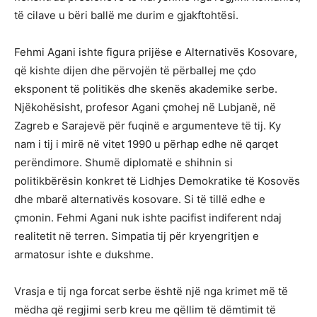
të cilave u bëri ballë me durim e gjakftohtësi.
Fehmi Agani ishte figura prijëse e Alternativës Kosovare,
që kishte dijen dhe përvojën të përballej me çdo
eksponent të politikës dhe skenës akademike serbe.
Njëkohësisht, profesor Agani çmohej në Lubjanë, në
Zagreb e Sarajevë për fuqinë e argumenteve të tij. Ky
nam i tij i mirë në vitet 1990 u përhap edhe në qarqet
perëndimore. Shumë diplomatë e shihnin si
politikbërësin konkret të Lidhjes Demokratike të Kosovës
dhe mbarë alternativës kosovare. Si të tillë edhe e
çmonin. Fehmi Agani nuk ishte pacifist indiferent ndaj
realitetit në terren. Simpatia tij për kryengritjen e
armatosur ishte e dukshme.
Vrasja e tij nga forcat serbe është një nga krimet më të
mëdha që regjimi serb kreu me qëllim të dëmtimit të