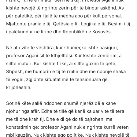
kishte nevojë të ngrinte zërin për të bindur askënd. As
për patetikë, për fjalë të mëdha apo për kult personal.
Mjaftonte prania e tij. Qetësia e tij. Logjika e tij. Besimi i tij
i palëkundur në lirinë dhe Republikën e Kosovës.
Në ato vite të vështira, kur shumëçka ishte pasiguri,
profesor Agani sillte kthjelltësi. Kur kishte zemërim, ai
sillte maturi. Kur kishte frikë, ai sillte guxim të qetë.
Shpesh, me humorin e tij të rrallë dhe me ndonjë shaka
të vogël, zgjidhte situatat më të tensionuara që
krijoheshin.
Sot në këtë sallë ndodhen shumë njerëz që e kanë
njohur nga afër. Edhe të tillë që kanë kaluar vite të tëra
me të dhe krah tij. Dhe e di që do të pajtoheni me
konstatimin që: profesor Agani nuk e ngrinte kurrë veten
mbi kauzën. Nuk kishte ego politike. Nuk kishte nevojë të