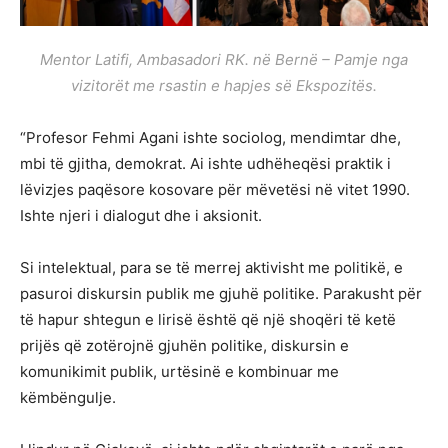
Mentor Latifi, Ambasadori RK. në Bernë – Pamje nga
vizitorët me rsastin e hapjes së Ekspozitës.
“Profesor Fehmi Agani ishte sociolog, mendimtar dhe,
mbi të gjitha, demokrat. Ai ishte udhëheqësi praktik i
lëvizjes paqësore kosovare për mëvetësi në vitet 1990.
Ishte njeri i dialogut dhe i aksionit.
Si intelektual, para se të merrej aktivisht me politikë, e
pasuroi diskursin publik me gjuhë politike. Parakusht për
të hapur shtegun e lirisë është që një shoqëri të ketë
prijës që zotërojnë gjuhën politike, diskursin e
komunikimit publik, urtësinë e kombinuar me
këmbëngulje.