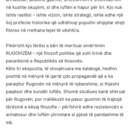
në kushte okupimi, si dhe luftën e hapur për liri. Kjo nuk
ishte rastësi – ishte vizion, ishte strategji, ishte edhe një
lloj profecie historike që udhëhoqi popullin shqiptar drejt
fitores në rrethana tejet të vështira.
Pikërisht kjo tërësi e bën të merituar emërtimin
RUGOVIZËM – një filozofi politike që solli lirinë dhe
pavarësinë e Republikës së Kosovës.
Këto tri ekspozita, të shoqëruara me katalogë, hedhin
poshtë në mënyrë të qartë çdo propagandë që e ka
paraqitur Rugovën në mënyrë të njëanshme, si thjesht
paqësor dhe kundër luftës. Shumë studiues kanë shkruar
për Rugovën, por rrallëkush ka pasur guximin të trajtojë
tërësinë e kësaj filozofie – përfshirë edhe rezistencën e
armatosur dhe luftën çlirimtare si pjesë të pandashme të
saj.