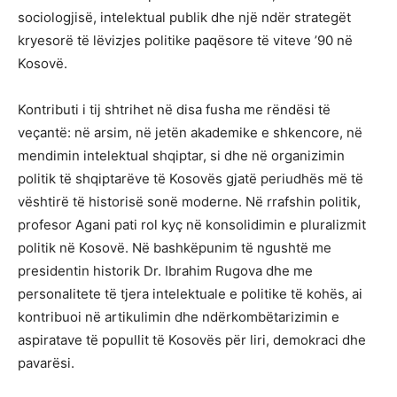
sociologjisë, intelektual publik dhe një ndër strategët
kryesorë të lëvizjes politike paqësore të viteve ’90 në
Kosovë.
Kontributi i tij shtrihet në disa fusha me rëndësi të
veçantë: në arsim, në jetën akademike e shkencore, në
mendimin intelektual shqiptar, si dhe në organizimin
politik të shqiptarëve të Kosovës gjatë periudhës më të
vështirë të historisë sonë moderne. Në rrafshin politik,
profesor Agani pati rol kyç në konsolidimin e pluralizmit
politik në Kosovë. Në bashkëpunim të ngushtë me
presidentin historik Dr. Ibrahim Rugova dhe me
personalitete të tjera intelektuale e politike të kohës, ai
kontribuoi në artikulimin dhe ndërkombëtarizimin e
aspiratave të popullit të Kosovës për liri, demokraci dhe
pavarësi.