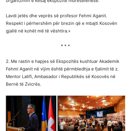
organizimin e kësaj ekspozite mbresëlënëse.
Lavdi jetës dhe veprës së profesor Fehmi Aganit.
Respekt i përhershëm për brezin që e mbajti Kosovën
gjallë në kohët më të vështira.»
* * *
2. Me rastin e hapjes së Ekspozitës kushtuar Akademik
Fehmi Aganit në vijim është përmbledhja e fjalimit të z.
Mentor Latifi, Ambasador i Republikës së Kosovës në
Bernë të Zvicrës.