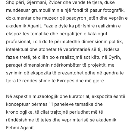
Shqipëri, Gjermani, Zvicër dhe vende të tjera, duke
mundësuar grumbullimin e një fondi të pasur fotografik,
dokumentar dhe muzeor që pasqyron jetën dhe veprën e
akademik Aganit. Faza e dytë ka përfshirë realizimin e
ekspozitës tematike dhe përgatitjen e katalogut
profesional, i cili do të përmbledhë dimensionin politik,
intelektual dhe atdhetar të veprimtarisë së tij. Ndërsa
faza e tretë, të cilën po e realizojmë sot këtu në Cyrih,
paraqet dimensionin ndërkombëtar të projektit, me
synimin që ekspozita të prezantohet edhe në qendra të
tjera të rëndësishme të Evropës dhe më gjerë.
Në aspektin muzeologjik dhe kuratorial, ekspozita është
konceptuar përmes 11 paneleve tematike dhe
kronologjike, të cilat trajtojnë periudhat më të
rëndësishme të jetës dhe veprimtarisë së akademik
Fehmi Aganit.