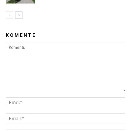
K O M E N T E