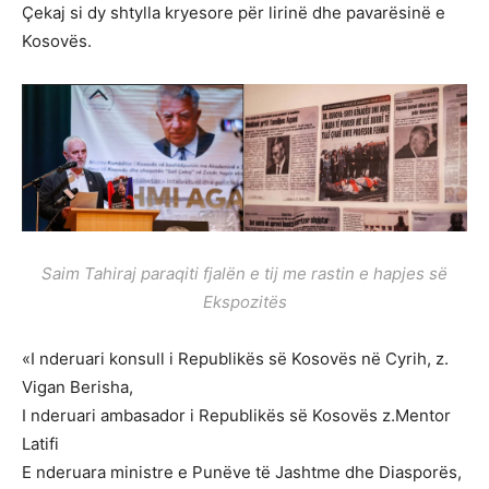
Çekaj si dy shtylla kryesore për lirinë dhe pavarësinë e
Kosovës.
Saim Tahiraj paraqiti fjalën e tij me rastin e hapjes së
Ekspozitës
«I nderuari konsull i Republikës së Kosovës në Cyrih, z.
Vigan Berisha,
I nderuari ambasador i Republikës së Kosovës z.Mentor
Latifi
E nderuara ministre e Punëve të Jashtme dhe Diasporës,