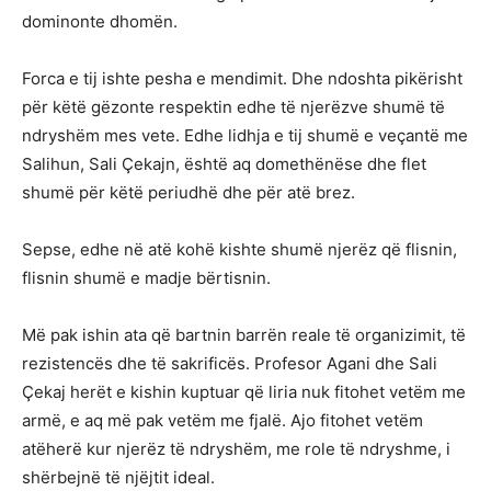
dominonte dhomën.
Forca e tij ishte pesha e mendimit. Dhe ndoshta pikërisht
për këtë gëzonte respektin edhe të njerëzve shumë të
ndryshëm mes vete. Edhe lidhja e tij shumë e veçantë me
Salihun, Sali Çekajn, është aq domethënëse dhe flet
shumë për këtë periudhë dhe për atë brez.
Sepse, edhe në atë kohë kishte shumë njerëz që flisnin,
flisnin shumë e madje bërtisnin.
Më pak ishin ata që bartnin barrën reale të organizimit, të
rezistencës dhe të sakrificës. Profesor Agani dhe Sali
Çekaj herët e kishin kuptuar që liria nuk fitohet vetëm me
armë, e aq më pak vetëm me fjalë. Ajo fitohet vetëm
atëherë kur njerëz të ndryshëm, me role të ndryshme, i
shërbejnë të njëjtit ideal.