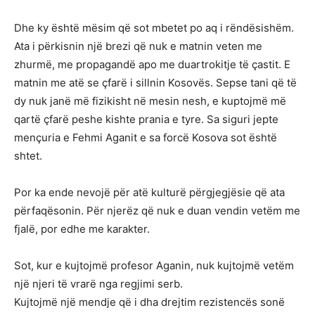
Dhe ky është mësim që sot mbetet po aq i rëndësishëm.
Ata i përkisnin një brezi që nuk e matnin veten me
zhurmë, me propagandë apo me duartrokitje të çastit. E
matnin me atë se çfarë i sillnin Kosovës. Sepse tani që të
dy nuk janë më fizikisht në mesin nesh, e kuptojmë më
qartë çfarë peshe kishte prania e tyre. Sa siguri jepte
mençuria e Fehmi Aganit e sa forcë Kosova sot është
shtet.
Por ka ende nevojë për atë kulturë përgjegjësie që ata
përfaqësonin. Për njerëz që nuk e duan vendin vetëm me
fjalë, por edhe me karakter.
Sot, kur e kujtojmë profesor Aganin, nuk kujtojmë vetëm
një njeri të vrarë nga regjimi serb.
Kujtojmë një mendje që i dha drejtim rezistencës sonë