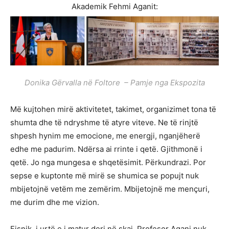
Akademik Fehmi Aganit:
Donika Gërvalla në Foltore – Pamje nga Ekspozita
Më kujtohen mirë aktivitetet, takimet, organizimet tona të
shumta dhe të ndryshme të atyre viteve. Ne të rinjtë
shpesh hynim me emocione, me energji, nganjëherë
edhe me padurim. Ndërsa ai rrinte i qetë. Gjithmonë i
qetë. Jo nga mungesa e shqetësimit. Përkundrazi. Por
sepse e kuptonte më mirë se shumica se popujt nuk
mbijetojnë vetëm me zemërim. Mbijetojnë me mençuri,
me durim dhe me vizion.
Fisnik, i urtë e i matur deri në skaj, Profesor Agani nuk