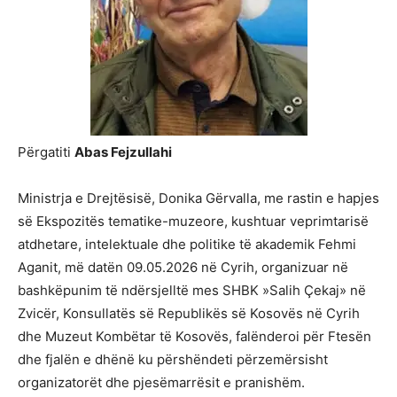
Përgatiti
Abas Fejzullahi
Ministrja e Drejtësisë, Donika Gërvalla, me rastin e hapjes
së Ekspozitës tematike-muzeore, kushtuar veprimtarisë
atdhetare, intelektuale dhe politike të akademik Fehmi
Aganit, më datën 09.05.2026 në Cyrih, organizuar në
bashkëpunim të ndërsjelltë mes SHBK »Salih Çekaj» në
Zvicër, Konsullatës së Republikës së Kosovës në Cyrih
dhe Muzeut Kombëtar të Kosovës, falënderoi për Ftesën
dhe fjalën e dhënë ku përshëndeti përzemërsisht
organizatorët dhe pjesëmarrësit e pranishëm.