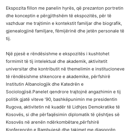
Ekspozita fillon me panelin hyrës, që prezanton portretin
dhe konceptin e përgjithshëm të ekspozitës, për të
vazhduar me trajtimin e kontekstit familjar dhe biografik,
gjenealogjinë familjare, fëmijërinë dhe jetën personale të
tij.
Një pjesë e rëndësishme e ekspozitës i kushtohet
formimit të tij intelektual dhe akademik, aktivitetit
universitar dhe kontributit në themelimin e institucioneve
të rëndësishme shkencore e akademike, përfshirë
Institutin Albanologjik dhe Katedrën e
Sociologjisë.Panelet qendrore trajtojnë angazhimin e tij
politik gjatë viteve ’90, bashkëpunimin me presidentin
Rugova, aktivitetin në kuadër të Lidhjes Demokratike të
Kosovës, si dhe përfaqësimin diplomatik të çështjes së
Kosovës në arenën ndërkombëtare,përfshirë
Konferencën e Rambujesë dhe takimet me diasporën