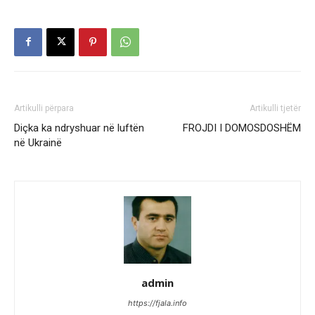
Artikulli përpara
Artikulli tjetër
Diçka ka ndryshuar në luftën
FROJDI I DOMOSDOSHËM
në Ukrainë
admin
https://fjala.info