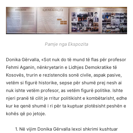
Pamje nga Ekspozita
Donika Gërvalla, «Sot nuk do të mund të flas për profesor
Fehmi Aganin, nënkryetarin e Lidhjes Demokratike të
Kosovës, trurin e rezistencës sonë civile, aspak pasive,
vetëm si figurë historike, sepse për shumë prej nesh ai
nuk ishte vetëm profesor, as vetëm figurë politike. Ishte
njeri pranë të cilit je rritur politikisht e kombëtarisht, edhe
kur ke qenë shumë i ri për ta kuptuar plotësisht peshën e
kohës që po jetoje.
1. Në vijim Donika Gërvalla lexoi shkrimi kushtuar