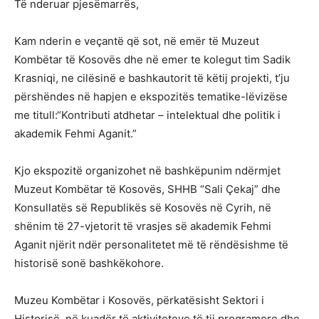
Të nderuar pjesëmarrës,
Kam nderin e veçantë që sot, në emër të Muzeut
Kombëtar të Kosovës dhe në emer te kolegut tim Sadik
Krasniqi, ne cilësinë e bashkautorit të këtij projekti, t’ju
përshëndes në hapjen e ekspozitës tematike-lëvizëse
me titull:“Kontributi atdhetar – intelektual dhe politik i
akademik Fehmi Aganit.”
Kjo ekspozitë organizohet në bashkëpunim ndërmjet
Muzeut Kombëtar të Kosovës, SHHB “Sali Çekaj” dhe
Konsullatës së Republikës së Kosovës në Cyrih, në
shënim të 27-vjetorit të vrasjes së akademik Fehmi
Aganit njërit ndër personalitetet më të rëndësishme të
historisë sonë bashkëkohore.
Muzeu Kombëtar i Kosovës, përkatësisht Sektori i
Historisë, në kuadër të aktiviteteve të tij programore dhe