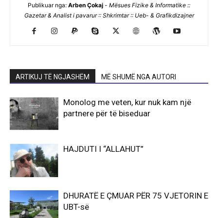
Publikuar nga:
Arben Çokaj
-
Mësues Fizike & Informatike ::
Gazetar & Analist i pavarur :: Shkrimtar :: Ueb- & Grafikdizajner
ARTIKUJ TË NGJASHËM
MË SHUMË NGA AUTORI
Monolog me veten, kur nuk kam një
partnere për të biseduar
HAJDUTI I “ALLAHUT”
DHURATË E ÇMUAR PËR 75 VJETORIN E
UBT-së