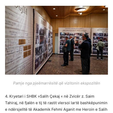
Pamje nga pjeëmarrësitë që vizitonin ekspozitën
4. Kryetari i SHBK »Salih Çekaj « në Zvicër z. Saim
Tahiraj, në fjalën e tij të rastit vlersoi lartë bashkëpunimin
e ndërsjelltë të Akademik Fehmi Aganit me Heroin e Salih