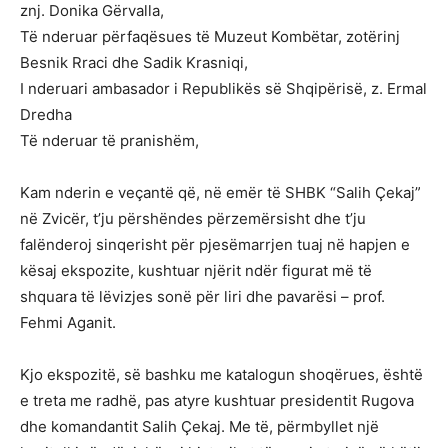
znj. Donika Gërvalla,
Të nderuar përfaqësues të Muzeut Kombëtar, zotërinj
Besnik Rraci dhe Sadik Krasniqi,
I nderuari ambasador i Republikës së Shqipërisë, z. Ermal
Dredha
Të nderuar të pranishëm,
Kam nderin e veçantë që, në emër të SHBK “Salih Çekaj”
në Zvicër, t’ju përshëndes përzemërsisht dhe t’ju
falënderoj sinqerisht për pjesëmarrjen tuaj në hapjen e
kësaj ekspozite, kushtuar njërit ndër figurat më të
shquara të lëvizjes sonë për liri dhe pavarësi – prof.
Fehmi Aganit.
Kjo ekspozitë, së bashku me katalogun shoqërues, është
e treta me radhë, pas atyre kushtuar presidentit Rugova
dhe komandantit Salih Çekaj. Me të, përmbyllet një