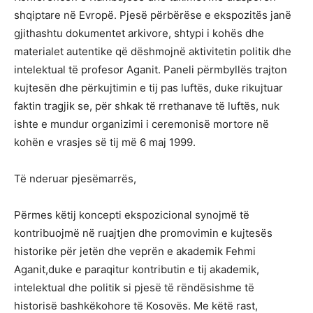
shqiptare në Evropë. Pjesë përbërëse e ekspozitës janë
gjithashtu dokumentet arkivore, shtypi i kohës dhe
materialet autentike që dëshmojnë aktivitetin politik dhe
intelektual të profesor Aganit. Paneli përmbyllës trajton
kujtesën dhe përkujtimin e tij pas luftës, duke rikujtuar
faktin tragjik se, për shkak të rrethanave të luftës, nuk
ishte e mundur organizimi i ceremonisë mortore në
kohën e vrasjes së tij më 6 maj 1999.
Të nderuar pjesëmarrës,
Përmes këtij koncepti ekspozicional synojmë të
kontribuojmë në ruajtjen dhe promovimin e kujtesës
historike për jetën dhe veprën e akademik Fehmi
Aganit,duke e paraqitur kontributin e tij akademik,
intelektual dhe politik si pjesë të rëndësishme të
historisë bashkëkohore të Kosovës. Me këtë rast,