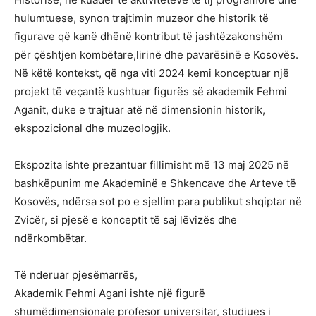
hulumtuese, synon trajtimin muzeor dhe historik të
figurave që kanë dhënë kontribut të jashtëzakonshëm
për çështjen kombëtare,lirinë dhe pavarësinë e Kosovës.
Në këtë kontekst, që nga viti 2024 kemi konceptuar një
projekt të veçantë kushtuar figurës së akademik Fehmi
Aganit, duke e trajtuar atë në dimensionin historik,
ekspozicional dhe muzeologjik.
Ekspozita ishte prezantuar fillimisht më 13 maj 2025 në
bashkëpunim me Akademinë e Shkencave dhe Arteve të
Kosovës, ndërsa sot po e sjellim para publikut shqiptar në
Zvicër, si pjesë e konceptit të saj lëvizës dhe
ndërkombëtar.
Të nderuar pjesëmarrës,
Akademik Fehmi Agani ishte një figurë
shumëdimensionale profesor universitar, studiues i