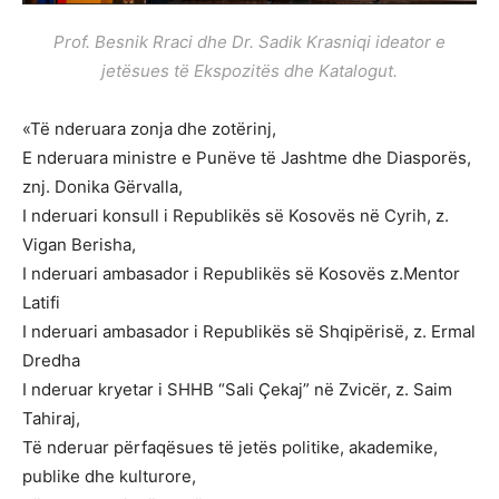
Prof. Besnik Rraci dhe Dr. Sadik Krasniqi ideator e
jetësues të Ekspozitës dhe Katalogut.
«Të nderuara zonja dhe zotërinj,
E nderuara ministre e Punëve të Jashtme dhe Diasporës,
znj. Donika Gërvalla,
I nderuari konsull i Republikës së Kosovës në Cyrih, z.
Vigan Berisha,
I nderuari ambasador i Republikës së Kosovës z.Mentor
Latifi
I nderuari ambasador i Republikës së Shqipërisë, z. Ermal
Dredha
I nderuar kryetar i SHHB “Sali Çekaj” në Zvicër, z. Saim
Tahiraj,
Të nderuar përfaqësues të jetës politike, akademike,
publike dhe kulturore,