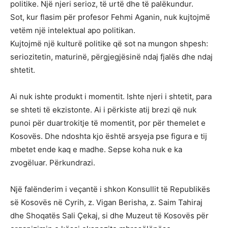
politike. Një njeri serioz, të urtë dhe të palëkundur.
Sot, kur flasim për profesor Fehmi Aganin, nuk kujtojmë
vetëm një intelektual apo politikan.
Kujtojmë një kulturë politike që sot na mungon shpesh:
seriozitetin, maturinë, përgjegjësinë ndaj fjalës dhe ndaj
shtetit.
Ai nuk ishte produkt i momentit. Ishte njeri i shtetit, para
se shteti të ekzistonte. Ai i përkiste atij brezi që nuk
punoi për duartrokitje të momentit, por për themelet e
Kosovës. Dhe ndoshta kjo është arsyeja pse figura e tij
mbetet ende kaq e madhe. Sepse koha nuk e ka
zvogëluar. Përkundrazi.
Një falënderim i veçantë i shkon Konsullit të Republikës
së Kosovës në Cyrih, z. Vigan Berisha, z. Saim Tahiraj
dhe Shoqatës Sali Çekaj, si dhe Muzeut të Kosovës për