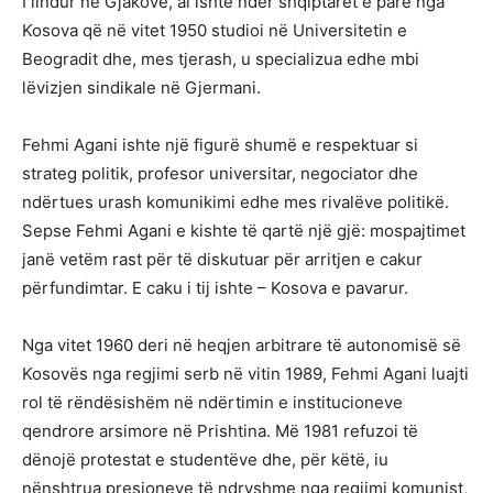
I lindur në Gjakovë, ai ishte ndër shqiptarët e parë nga
Kosova që në vitet 1950 studioi në Universitetin e
Beogradit dhe, mes tjerash, u specializua edhe mbi
lëvizjen sindikale në Gjermani.
Fehmi Agani ishte një figurë shumë e respektuar si
strateg politik, profesor universitar, negociator dhe
ndërtues urash komunikimi edhe mes rivalëve politikë.
Sepse Fehmi Agani e kishte të qartë një gjë: mospajtimet
janë vetëm rast për të diskutuar për arritjen e cakur
përfundimtar. E caku i tij ishte – Kosova e pavarur.
Nga vitet 1960 deri në heqjen arbitrare të autonomisë së
Kosovës nga regjimi serb në vitin 1989, Fehmi Agani luajti
rol të rëndësishëm në ndërtimin e institucioneve
qendrore arsimore në Prishtina. Më 1981 refuzoi të
dënojë protestat e studentëve dhe, për këtë, iu
nënshtrua presioneve të ndryshme nga regjimi komunist,