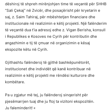
dëshiroj të shpreh mirënjohjen time të veçantë për SHHB
“Sali Çekaj” në Zvicër, dhe posaçërisht për kryetarin e
saj, z. Saim Tahiraj, për mbështetjen financiare dhe
institucionale në realizimin e këtij projekti. Një falënderim
të veçantë dua t’ia adresoj edhe z. Vigan Berisha, konsull
i Republikes e Kosoves ne Cyrih për kontributin dhe
angazhimin e tij të çmuar në organizimin e kësaj
ekspozite këtu në Cyrih.
Gjithashtu falënderoj të gjithë bashkëpunëtorët,
institucionet dhe individët që kanë kontribuar në
realizimin e këtij projekti me rëndësi kulturore dhe
kombëtare.
Pa u zgjatur më tej, ju falënderoj sinqerisht për
pjesëmarrjen tuaj dhe ju ftoj ta vizitoni ekspozitën.
Ju faleminderit! «