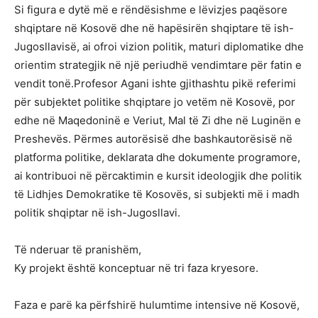
Si figura e dytë më e rëndësishme e lëvizjes paqësore
shqiptare në Kosovë dhe në hapësirën shqiptare të ish-
Jugosllavisë, ai ofroi vizion politik, maturi diplomatike dhe
orientim strategjik në një periudhë vendimtare për fatin e
vendit tonë.Profesor Agani ishte gjithashtu pikë referimi
për subjektet politike shqiptare jo vetëm në Kosovë, por
edhe në Maqedoninë e Veriut, Mal të Zi dhe në Luginën e
Preshevës. Përmes autorësisë dhe bashkautorësisë në
platforma politike, deklarata dhe dokumente programore,
ai kontribuoi në përcaktimin e kursit ideologjik dhe politik
të Lidhjes Demokratike të Kosovës, si subjekti më i madh
politik shqiptar në ish-Jugosllavi.
Të nderuar të pranishëm,
Ky projekt është konceptuar në tri faza kryesore.
Faza e parë ka përfshirë hulumtime intensive në Kosovë,