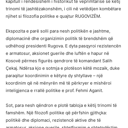
kapitull i rëndësishëm i historikut të veprimtarisë së këtij
trinomi të jashtëzakonshëm, i cili në vetëdijen kombëtare
njihet si filozofia politike e quajtur RUGOVIZËM.
Ekspozita e parë solli para nesh politikën e jashtme,
diplomacinë dhe organizimin politik të brendshëm që
udhëhoqi presidenti Rugova. E dyta pasqyroi rezistencën
e armatosur, aksionet guerile dhe luftën e hapur në
Kosovë përmes figurës qendrore të komandant Salih
Çekaj. Ndërsa kjo e sotmja e plotëson këtë mozaik, duke
paraqitur koordinimin e këtyre dy shtyllave – një
koordinim që në mënyrën më të përkryer e mishëroi
inteligjenca e rrallë politike e prof. Fehmi Aganit.
Sot, para nesh qëndron e plotë tabloja e këtij trinomi të
famshëm. Një filozofi politike që përfshin gjithçka:
politikë dhe diplomaci, rezistencë aktive dhe të
armatosur, aksione guerile, shtetformim e shtetndërtim