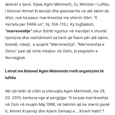
akterët e tjerë. Sipas Agim Mehmetit, Zv, Minister i Luftës,
i Kolonel Ahmet Krasniqit dhe pjesmarrës ne atë takim dy
ditor, nuk ka pasur marrëveshje me shkrim (libri: ”E
Verteta per FARK-un”, fq. 104-115.). Ky togfjalësh,
”marreveshje”
sikur është ngulitur në mendjet e shumë
njerëzve dhe vazhdimisht sa herë që flasin për atë takim,
bisedë, ndejë, e quajnë ”Marreveshja”, ”Marreveshja e
Oslos” pasi që ishte mbajtur në Osllo, kryeqytetin e
Norvegjisë.
Letrat me Kolonel Agim Mehmetin rreth organizimi të
luftës
Në një letër të cilën ia shkruajta Agim Mehmetit, me 28.
03. 2015, kerkova nga ai pergjigje: ”A ka pas marrëveshje
në Oslo në muajin Maj 1998, në takimin që ke marrë pjesë
ti, Ahmet Krasniqi dhe Adem Demaqi e… Xhavit Haliti”?