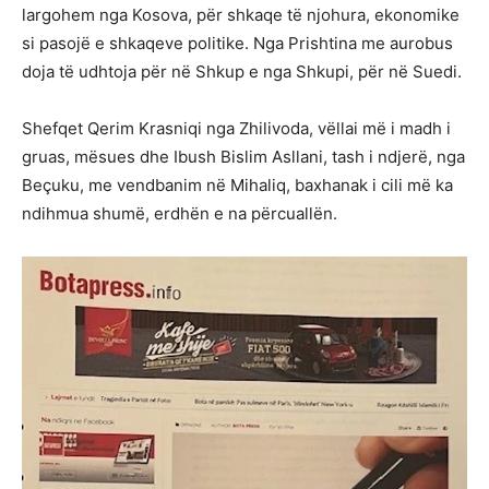
largohem nga Kosova, për shkaqe të njohura, ekonomike
si pasojë e shkaqeve politike. Nga Prishtina me aurobus
doja të udhtoja për në Shkup e nga Shkupi, për në Suedi.
Shefqet Qerim Krasniqi nga Zhilivoda, vëllai më i madh i
gruas, mësues dhe Ibush Bislim Asllani, tash i ndjerë, nga
Beçuku, me vendbanim në Mihaliq, baxhanak i cili më ka
ndihmua shumë, erdhën e na përcuallën.