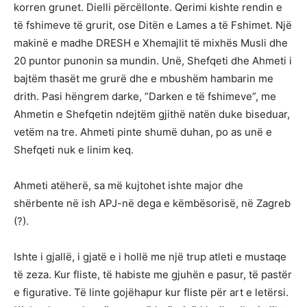
korren grunet. Dielli përcëllonte. Qerimi kishte rendin e
të fshimeve të grurit, ose Ditën e Lames a të Fshimet. Një
makinë e madhe DRESH e Xhemajlit të mixhës Musli dhe
20 puntor punonin sa mundin. Unë, Shefqeti dhe Ahmeti i
bajtëm thasët me grurë dhe e mbushëm hambarin me
drith. Pasi hëngrem darke, ”Darken e të fshimeve”, me
Ahmetin e Shefqetin ndejtëm gjithë natën duke biseduar,
vetëm na tre. Ahmeti pinte shumë duhan, po as unë e
Shefqeti nuk e linim keq.
Ahmeti atëherë, sa më kujtohet ishte major dhe
shërbente në ish APJ-në dega e këmbësorisë, në Zagreb
(?).
Ishte i gjallë, i gjatë e i hollë me një trup atleti e mustaqe
të zeza. Kur fliste, të habiste me gjuhën e pasur, të pastër
e figurative. Të linte gojëhapur kur fliste për art e letërsi.