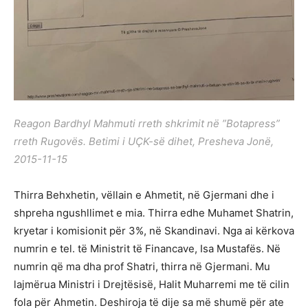
Reagon Bardhyl Mahmuti rreth shkrimit në ”Botapress”
rreth Rugovës. Betimi i UÇK-së dihet, Presheva Jonë,
2015-11-15
Thirra Behxhetin, vëllain e Ahmetit, në Gjermani dhe i
shpreha ngushllimet e mia. Thirra edhe Muhamet Shatrin,
kryetar i komisionit për 3%, në Skandinavi. Nga ai kërkova
numrin e tel. të Ministrit të Financave, Isa Mustafës. Në
numrin që ma dha prof Shatri, thirra në Gjermani. Mu
lajmërua Ministri i Drejtësisë, Halit Muharremi me të cilin
fola për Ahmetin. Deshiroja të dije sa më shumë për ate