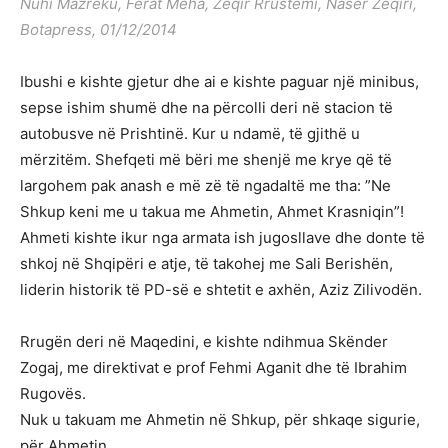
Nuhi Mazreku, Ferat Meha, Zeqir Rrustemi, Naser Zeqiri,
Botapress, 01/12/2014
Ibushi e kishte gjetur dhe ai e kishte paguar një minibus,
sepse ishim shumë dhe na përcolli deri në stacion të
autobusve në Prishtinë. Kur u ndamë, të gjithë u
mërzitëm. Shefqeti më bëri me shenjë me krye që të
largohem pak anash e më zë të ngadaltë me tha: ”Ne
Shkup keni me u takua me Ahmetin, Ahmet Krasniqin”!
Ahmeti kishte ikur nga armata ish jugosllave dhe donte të
shkoj në Shqipëri e atje, të takohej me Sali Berishën,
liderin historik të PD-së e shtetit e axhën, Aziz Zilivodën.
Rrugën deri në Maqedini, e kishte ndihmua Skënder
Zogaj, me direktivat e prof Fehmi Aganit dhe të Ibrahim
Rugovës.
Nuk u takuam me Ahmetin në Shkup, për shkaqe sigurie,
për Ahmetin.