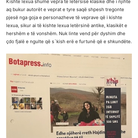
Kishte lexua shumë vepra të letërsisë klasike dhe i njihte
aq bukur autorët e veprat e tyre saqë shpesh tregonte
pjesë nga goja e personazheve të veprave që i kishte
lexua, sikur ai të kishte lexua letërsinë antike, klasikët e
hershëm e të vonshëm. Nuk linte vend për dyshim dhe
çdo fjalë e ngulte që s`kish erë e furtunë që e shkundëte.