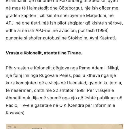
Rrahmanin që banonte në Falkenberg të Suedisë, qytet
në mes të Halmstadit dhe Göteborgut, nje ish oficer me
gradën kapiten i cili kishte shërbyer në Maqedoni, në
APJ-në dhe tjetri, një ish pilot shqiptar që kishte shërbye,
edhe ai në ish APJ-në, në aviacion, por tash (1998)
punonte si shofer autobusi në Stokholm, Avni Kastrati.
Vrasja e Kolonelit, atentati ne Tirane.
Për vrasjen e Kolonelit dëgjova nga Rame Ademi- Nikqi,
një fqinj imi nga Rugova e Pejës, pasi u ktheva nga një
kurs kompjuteri që e vijoja në Halmstad, qytetin ku jetoja,
të nesërmen, dmth më 22 shtator 1998 Për vrasjen e
Ahmetit nuk dija më shumë nga ajo që është publikuar në
Radio, TV-e e gazeta e në QIK (Qendra për Informim e
Kosovës)