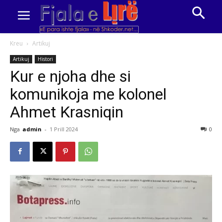
Kreu
Artikuj
Artikuj
Histori
Kur e njoha dhe si
komunikoja me kolonel
Ahmet Krasniqin
Nga
admin
-
1 Prill 2024
0