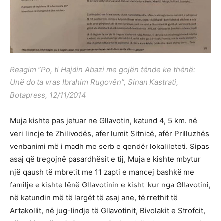
Reagim ”Po, ti Hajdin Abazi me gojën tënde ke thënë:
Unë do ta vras Ibrahim Rugovën”, Sinan Kastrati,
Botapress, 12/11/2014
Muja kishte pas jetuar ne Gllavotin, katund 4, 5 km. në
veri lindje te Zhilivodës, afer lumit Sitnicë, afër Prilluzhës
venbanimi më i madh me serb e qendër lokalileteti. Sipas
asaj që tregojnë pasardhësit e tij, Muja e kishte mbytur
një qaush të mbretit me 11 zapti e mandej bashkë me
familje e kishte lënë Gllavotinin e kisht ikur nga Gllavotini,
në katundin më të largët të asaj ane, të rrethit të
Artakollit, në jug-lindje të Gllavotinit, Bivolakit e Strofcit,