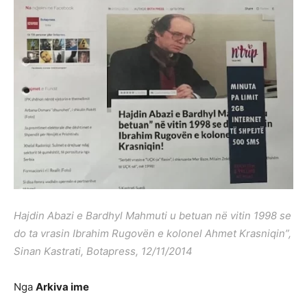
Hajdin Abazi e Bardhyl Mahmuti u betuan në vitin 1998 se
do ta vrasin Ibrahim Rugovën e kolonel Ahmet Krasniqin”,
Sinan Kastrati, Botapress, 12/11/2014
Nga
Arkiva ime