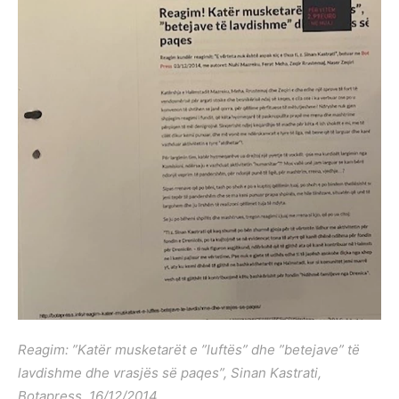
Reagim: ”Katër musketarët e ”luftës” dhe ”betejave” të
lavdishme dhe vrasjës së paqes”, Sinan Kastrati,
Botapress, 16/12/2014