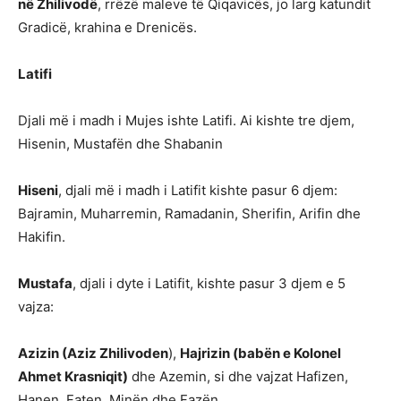
në Zhilivodë
, rrëzë maleve të Qiqavicës, jo larg katundit
Gradicë, krahina e Drenicës.
Latifi
Djali më i madh i Mujes ishte Latifi. Ai kishte tre djem,
Hisenin, Mustafën dhe Shabanin
Hiseni
, djali më i madh i Latifit kishte pasur 6 djem:
Bajramin, Muharremin, Ramadanin, Sherifin, Arifin dhe
Hakifin.
Mustafa
, djali i dyte i Latifit, kishte pasur 3 djem e 5
vajza:
Azizin (Aziz Zhilivoden
),
Hajrizin (babën e Kolonel
Ahmet Krasniqit)
dhe Azemin, si dhe vajzat Hafizen,
Hanen, Faten, Minën dhe Fazën.