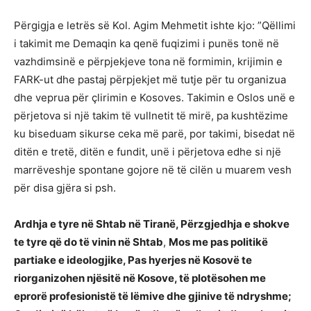
Përgigja e letrës së Kol. Agim Mehmetit ishte kjo: ”Qëllimi
i takimit me Demaqin ka qenë fuqizimi i punës tonë në
vazhdimsinë e përpjekjeve tona në formimin, krijimin e
FARK-ut dhe pastaj përpjekjet më tutje për tu organizua
dhe veprua për çlirimin e Kosoves. Takimin e Oslos unë e
përjetova si një takim të vullnetit të mirë, pa kushtëzime
ku biseduam sikurse ceka më parë, por takimi, bisedat në
ditën e tretë, ditën e fundit, unë i përjetova edhe si një
marrëveshje spontane gojore në të cilën u muarem vesh
për disa gjëra si psh.
Ardhja e tyre në Shtab në Tiranë, Përzgjedhja e shokve
te tyre që do të vinin në Shtab
,
Mos me pas politikë
partiake e ideologjike, Pas hyerjes në Kosovë te
riorganizohen njësitë në Kosove, të plotësohen me
eprorë profesionistë të lëmive dhe gjinive të ndryshme;