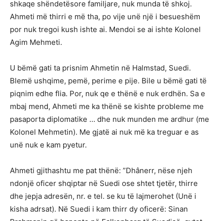
shkaqe shëndetësore familjare, nuk munda të shkoj.
Ahmeti më thirri e më tha, po vije unë një i besueshëm
por nuk tregoi kush ishte ai. Mendoi se ai ishte Kolonel
Agim Mehmeti.
U bëmë gati ta prisnim Ahmetin në Halmstad, Suedi.
Blemë ushqime, pemë, perime e pije. Bile u bëmë gati të
piqnim edhe flia. Por, nuk qe e thënë e nuk erdhën. Sa e
mbaj mend, Ahmeti me ka thënë se kishte probleme me
pasaporta diplomatike … dhe nuk munden me ardhur (me
Kolonel Mehmetin). Me gjatë ai nuk më ka treguar e as
unë nuk e kam pyetur.
Ahmeti gjithashtu me pat thënë: ”Dhânerr, nëse njeh
ndonjë oficer shqiptar në Suedi ose shtet tjetër, thirre
dhe jepja adresën, nr. e tel. se ku të lajmerohet (Unë i
kisha adrsat). Në Suedi i kam thirr dy oficerë: Sinan