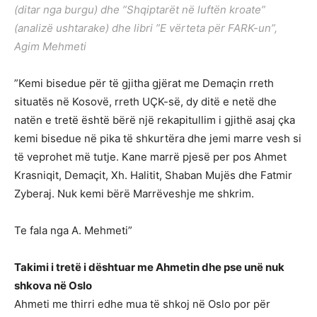
(ditar nga burgu) dhe ”Shqiptarët në luftën kroate”
(analizë ushtarake) dhe libri ”E vërteta për FARK-un”,
Agim Mehmeti
”Kemi bisedue për të gjitha gjërat me Demaçin rreth
situatës në Kosovë, rreth UÇK-së, dy ditë e netë dhe
natën e tretë është bërë një rekapitullim i gjithë asaj çka
kemi bisedue në pika të shkurtëra dhe jemi marre vesh si
të veprohet më tutje. Kane marrë pjesë per pos Ahmet
Krasniqit, Demaçit, Xh. Halitit, Shaban Mujës dhe Fatmir
Zyberaj. Nuk kemi bërë Marrëveshje me shkrim.
Te fala nga A. Mehmeti”
Takimi i tretë i dështuar me Ahmetin dhe pse unë nuk
shkova në Oslo
Ahmeti me thirri edhe mua të shkoj në Oslo por për