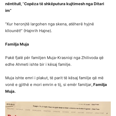
nëntitull,
”
Copëza të shkëputura kujtimesh nga Ditari
im”
”Kur heronjtë largohen nga skena, atëherë hyjnë
kllounët!” (Hajnrih Hajne).
Familja Muja
Pakë fjalë për familjen Muja-Krasniqi nga Zhilivoda që
edhe Ahmeti ishte bir i kësaj familje.
Muja ishte emri i plakut, të parit të kësaj familje që më
vonë e gjithë e mori emrin e tij, si emër familjar
, Familja
Muja.