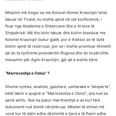
Milazimi më tregoi se me Kolonel Ahmet Krasniqin ishte
takuar në Tiranë, ku kishte qenë në një konferencë, i
ftuar nga Akademia e Shkencave dhe e Arteve të
Shqipërisë. Më tha ishin takuar dhe kishin biseduar me
Kolonel Krasniqin bukur gjatë, por e theksoi se të dytë
kishin qenë të rezervuar, por se i kishte premtuar Ahmetit
që do ta njofotnte presidentin Rugova dhe do ta përcillte
mesazhin për Agim Krasniqin, gjë që e kishte bërë.
”Marreveshja e Oslos” ?
Shume njohes, analiste, gazetare, ushtarake e ”eksperte”,
këtë takim e quajnë si ”Marreveshja e Oslos”, çka nuk ka
qenë ashtu. Nuk ka pasur marrëveshje e as kurrfarë
dokumenti nuk është nënshkruar. Mbetet të shihet më
vonë kur të dalin edhe dëshmitë e tjera e të flasin edhe