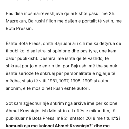
Pas disa mosmarrëveshjeve që ai kishte pasur me Xh.
Mazrekun, Bajrushi fillon me daljen e portalit të vetin, me
Bota Pressin.
Është Bota Press, dmth Bajrushi ai i cili më ka detyrua që
ti publikoj disa letra, si opinione dhe pas tyre, unë kam
dalur publikisht. Dëshira ime ishte që të vazhdoj të
shkruaj por jo me emrin tim por Bajrushi më tha se nuk
është serioze të shkruaj për personalitete e ngjarje të
mëdha, si ato të vitit 1981, 1097, 1998, 1999 si autor
anonim, e të mos dihët kush është autori.
Sot kam zgjedhur një shkrim nga arkiva ime për kolonel
Ahmet Krasniqin, ish Ministrin e Luftës e mikun tim, të
publikuar në Bota Press, më 21 shtator 2018 me titull:
”Si
komunikoja me kolonel Ahmet Krasniqin?” dhe me