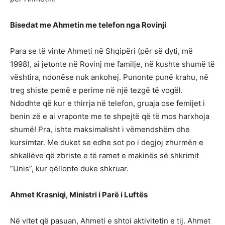
Bisedat me Ahmetin me telefon nga Rovinji
Para se të vinte Ahmeti në Shqipëri (për së dyti, më
1998), ai jetonte në Rovinj me familje, në kushte shumë të
vështira, ndonëse nuk ankohej. Punonte punë krahu, në
treg shiste pemë e perime në një tezgë të vogël.
Ndodhte që kur e thirrja në telefon, gruaja ose femijet i
benin zë e ai vraponte me te shpejtë që të mos harxhoja
shumë! Pra, ishte maksimalisht i vëmendshëm dhe
kursimtar. Me duket se edhe sot po i degjoj zhurmën e
shkallëve që zbriste e të ramet e makinës së shkrimit
”Unis”, kur qëllonte duke shkruar.
Ahmet Krasniqi, Ministri i Parë i Luftës
Në vitet që pasuan, Ahmeti e shtoi aktivitetin e tij. Ahmet