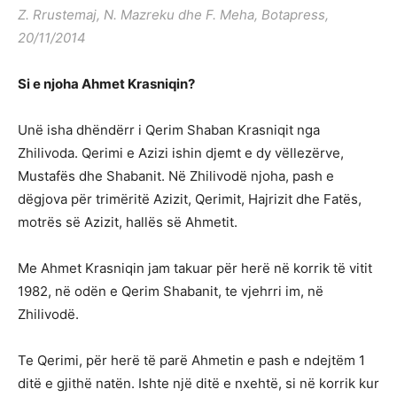
Z. Rrustemaj, N. Mazreku dhe F. Meha, Botapress,
20/11/2014
Si e njoha Ahmet Krasniqin?
Unë isha dhëndërr i Qerim Shaban Krasniqit nga
Zhilivoda. Qerimi e Azizi ishin djemt e dy vëllezërve,
Mustafës dhe Shabanit. Në Zhilivodë njoha, pash e
dëgjova për trimëritë Azizit, Qerimit, Hajrizit dhe Fatës,
motrës së Azizit, hallës së Ahmetit.
Me Ahmet Krasniqin jam takuar për herë në korrik të vitit
1982, në odën e Qerim Shabanit, te vjehrri im, në
Zhilivodë.
Te Qerimi, për herë të parë Ahmetin e pash e ndejtëm 1
ditë e gjithë natën. Ishte një ditë e nxehtë, si në korrik kur