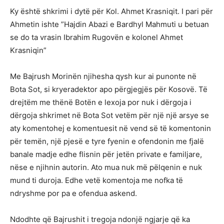
Ky është shkrimi i dytë për Kol. Ahmet Krasniqit. I pari për
Ahmetin ishte ”Hajdin Abazi e Bardhyl Mahmuti u betuan
se do ta vrasin Ibrahim Rugovën e kolonel Ahmet
Krasniqin”
Me Bajrush Morinën njihesha qysh kur ai punonte në
Bota Sot, si kryeradektor apo përgjegjës për Kosovë. Të
drejtëm me thënë Botën e lexoja por nuk i dërgoja i
dërgoja shkrimet në Bota Sot vetëm për një një arsye se
aty komentohej e komentuesit në vend së të komentonin
për temën, një pjesë e tyre fyenin e ofendonin me fjalë
banale madje edhe flisnin për jetën private e familjare,
nëse e njihnin autorin. Ato mua nuk më pëlqenin e nuk
mund ti duroja. Edhe vetë komentoja me nofka të
ndryshme por pa e ofendua askend.
Ndodhte që Bajrushit i tregoja ndonjë ngjarje që ka