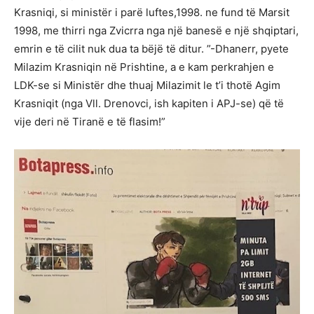
Krasniqi, si ministër i parë luftes,1998. ne fund të Marsit
1998, me thirri nga Zvicrra nga një banesë e një shqiptari,
emrin e të cilit nuk dua ta bëjë të ditur. ”-Dhanerr, pyete
Milazim Krasniqin në Prishtine, a e kam perkrahjen e
LDK-se si Ministër dhe thuaj Milazimit le t’i thotë Agim
Krasniqit (nga Vll. Drenovci, ish kapiten i APJ-se) që të
vije deri në Tiranë e të flasim!”