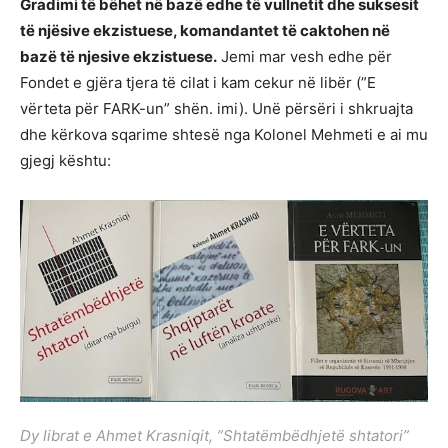
Gradimi të bëhet në bazë edhe të vullnetit dhe suksesit
të njësive ekzistuese, komandantet të caktohen në
bazë të njesive ekzistuese.
Jemi mar vesh edhe për
Fondet e gjëra tjera të cilat i kam cekur në libër (”E
vërteta për FARK-un” shën. imi). Unë përsëri i shkruajta
dhe kërkova sqarime shtesë nga Kolonel Mehmeti e ai mu
gjegj kështu:
Dy librat e Ahmet Krasniqit, ”Shtatëmbëdhjetë shtatori”