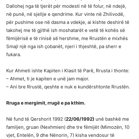
Dallohej nga të tjerët për modesti në të folur, në ndejë,
në punë, në sjellje e qendrime. Kur vinte në Zhilivodë,
për pushime ose në dasma a vdekje, ai kishte deshirë të
takohej me të gjithë ish moshatarët e vetë të kohës së
fëmijërisë e të rinisë së hershme, me Rrustën e mixhës
Smajl një nga ish çobanët, njeri i thjeshtë, pa sherr e
fukara.
Kur Ahmeti ishte Kapiten i Klasit të Parë, Rrusta i thonte:
– Ahmet, ti je kapiten e unë jam major.
– Ani bre Rrustë, qeshte e nuk e kundërshtonte Rrustën.
Rruga e mergimit, rrugë e pa kthim.
Në fund të Qershorit 1992 (
22/06/1992)
unë bashkë me
familjen, gruan (Nexhmien) dhe tre fëmijët (Mimozën, 10
vjet, Entelën, 9 dhe Nënorin, 7) kisha vendosur të