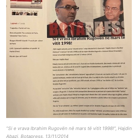
”Si e vrava Ibrahim Rugovën në mars të vitit 1998!”, Hajdin
Abazi, Botapress, 13/11/2014