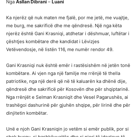
Nga
Asllan Dibrani
–
Luani
Ka njerëz që nuk maten me fjalë, por me jetë, me vuajtje,
me burg, me sakrificë dhe me qëndresë. Një nga këta
njerëz është Gani Krasniqi, atdhetar i dëshmuar, luftëtar i
çështjes kombëtare dhe kandidat i Lëvizjes
Vetëvendosje, në listën 116, me numër rendor 49.
Gani Krasniqi nuk është emër i rastësishëm në jetën tonë
kombëtare. Ai vjen nga një familje me rrënjë të thella
patriotike, nga një derë që në të kaluarën ka dhënë dije,
qëndresë dhe sakrificë për Kosovën dhe për shqiptarinë.
Nga rrënjët e Selman Krasniqit dhe Vesel Pagarushës, ai
trashëgoi dashurinë për gjuhën shqipe, për lirinë dhe për
dinjitetin kombëtar.
Unë e njoh Gani Krasniqin jo vetëm si emër publik, por si
shok burgu, si bashkëvuajtës dhe si njeri të idealeve të