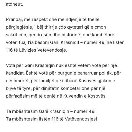
atdheut.
Prandaj, me respekt dhe me ndjenjë të thellë
përgjegjësie, i bëj thirrje çdo qytetari që e çmon
sakrificën, qëndresën dhe historinë tonë kombëtare:
votën tuaj t’ia besoni Gani Krasniqit – numër 49, në listën
116 të Lëvizjes Vetëvendosje.
Vota për Gani Krasniqin nuk është vetëm votë për një
kandidat. Është votë për burgun e paharruar politik, për
dëshmorët, për familjet që i dhanë Kosovës gjakun e
bijve të tyre, për dinjitetin kombëtar dhe për një
përfaqësim më të denjë në Kuvendin e Kosovës.
Ta mbështesim Gani Krasniqin – numër 49!
Ta mbështesim listën 116 të Vetëvendosjes!