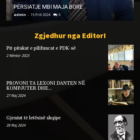
PËRSIATJE MBI MAJA BORE
admin
-
15 Prill 2024
0
a
Zgjedhur nga EditorI
Pit-pitakat e pilifuncat e PDK-së
2 Nëntor 2023
PROVONI TA LEXONI DANTEN NË
KOMPJUTER DHE…
27 Maj 2024
Gjeniut tē letësisë shqipe
28 Maj 2024