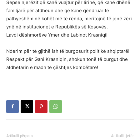
Sepse njerëzit që kanë vuajtur për lirinë, që kanë dhënë
familjarë për atdheun dhe që kanë qëndruar të
pathyeshëm në kohët më të rënda, meritojnë të jenë zëri
ynë në institucionet e Republikës së Kosovës.
Lavdi dëshmorëve Ymer dhe Labinot Krasniqi!
Nderim për të gjithë ish të burgosurit politikë shqiptarë!
Respekt për Gani Krasniqin, shokun tonë të burgut dhe
atdhetarin e madh të çështjes kombëtare!
Artikulli përpara
Artikulli tjetër