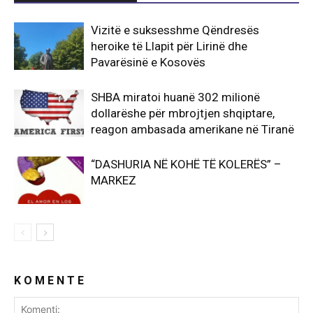
Vizitë e suksesshme Qëndresës
heroike të Llapit për Lirinë dhe
Pavarësinë e Kosovës
SHBA miratoi huanë 302 milionë
dollarëshe për mbrojtjen shqiptare,
reagon ambasada amerikane në Tiranë
“DASHURIA NË KOHË TË KOLERËS” –
MARKEZ
K O M E N T E