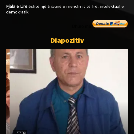
Fjala e Lirë
është një tribunë e mendimit të lirë, intelektual e
demokratik.
Dhuro me
Diapozitiv
i
e
LETËRSI