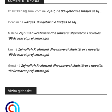
KOMENTET E FUNDIT
Zijait, në 90-vjetorin e lindjes së tij…
Xhavit.kabili@gmai.com
në
Razijes, 90-vjetorin e lindjes së saj…
Ibrahim
në
Zejnullah Rrahmani dhe universi shpirtëror i novelës
Mali
në
‘99 Rruzaret prej smaragdi
Zejnullah Rrahmani dhe universi shpirtëror i novelës
k.m
në
‘99 Rruzaret prej smaragdi
Zejnullah Rrahmani dhe universi shpirtëror i novelës
Genci
në
‘99 Rruzaret prej smaragdi
Vizito gjithashtu