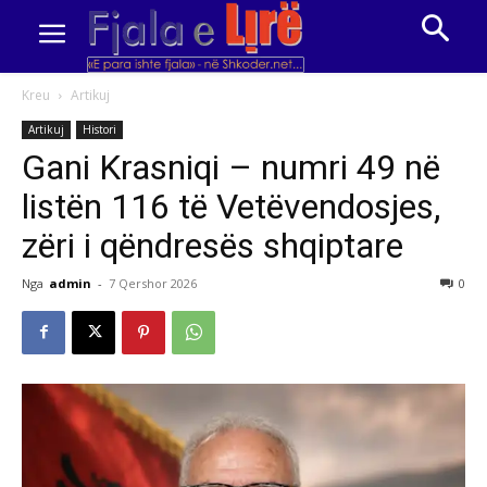
Kreu
Artikuj
Artikuj
Histori
Gani Krasniqi – numri 49 në
listën 116 të Vetëvendosjes,
zëri i qëndresës shqiptare
Nga
admin
-
7 Qershor 2026
0