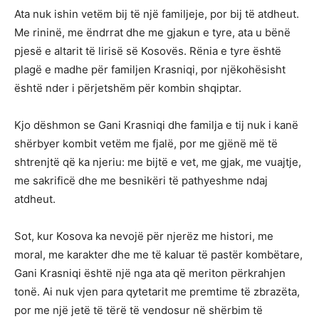
Ata nuk ishin vetëm bij të një familjeje, por bij të atdheut.
Me rininë, me ëndrrat dhe me gjakun e tyre, ata u bënë
pjesë e altarit të lirisë së Kosovës. Rënia e tyre është
plagë e madhe për familjen Krasniqi, por njëkohësisht
është nder i përjetshëm për kombin shqiptar.
Kjo dëshmon se Gani Krasniqi dhe familja e tij nuk i kanë
shërbyer kombit vetëm me fjalë, por me gjënë më të
shtrenjtë që ka njeriu: me bijtë e vet, me gjak, me vuajtje,
me sakrificë dhe me besnikëri të pathyeshme ndaj
atdheut.
Sot, kur Kosova ka nevojë për njerëz me histori, me
moral, me karakter dhe me të kaluar të pastër kombëtare,
Gani Krasniqi është një nga ata që meriton përkrahjen
tonë. Ai nuk vjen para qytetarit me premtime të zbrazëta,
por me një jetë të tërë të vendosur në shërbim të