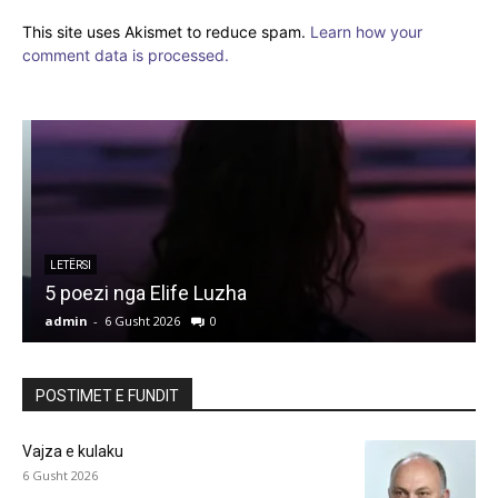
This site uses Akismet to reduce spam.
Learn how your
comment data is processed.
LETËRSI
5 poezi nga Elife Luzha
L
admin
-
6 Gusht 2026
0
a
POSTIMET E FUNDIT
Vajza e kulaku
6 Gusht 2026