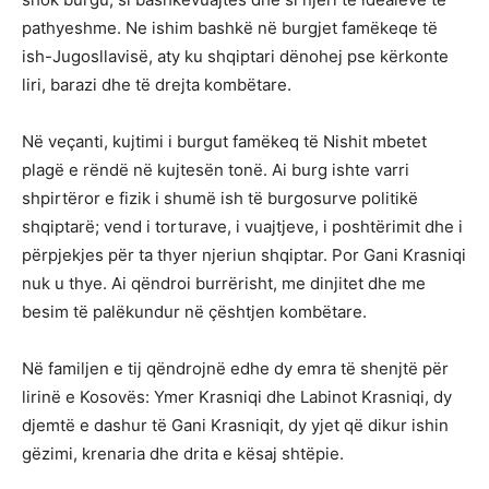
pathyeshme. Ne ishim bashkë në burgjet famëkeqe të
ish-Jugosllavisë, aty ku shqiptari dënohej pse kërkonte
liri, barazi dhe të drejta kombëtare.
Në veçanti, kujtimi i burgut famëkeq të Nishit mbetet
plagë e rëndë në kujtesën tonë. Ai burg ishte varri
shpirtëror e fizik i shumë ish të burgosurve politikë
shqiptarë; vend i torturave, i vuajtjeve, i poshtërimit dhe i
përpjekjes për ta thyer njeriun shqiptar. Por Gani Krasniqi
nuk u thye. Ai qëndroi burrërisht, me dinjitet dhe me
besim të palëkundur në çështjen kombëtare.
Në familjen e tij qëndrojnë edhe dy emra të shenjtë për
lirinë e Kosovës: Ymer Krasniqi dhe Labinot Krasniqi, dy
djemtë e dashur të Gani Krasniqit, dy yjet që dikur ishin
gëzimi, krenaria dhe drita e kësaj shtëpie.