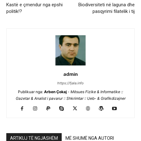
Kastë e çmendur nga epshi
Biodiversiteti në laguna dhe
politik!?
pasqyrimi filatelik i tij
admin
https://fjala.info
Publikuar nga:
Arben Çokaj
-
Mësues Fizike & Informatike ::
Gazetar & Analist i pavarur :: Shkrimtar :: Ueb- & Grafikdizajner
ARTIKUJ TË NGJASHËM
MË SHUMË NGA AUTORI