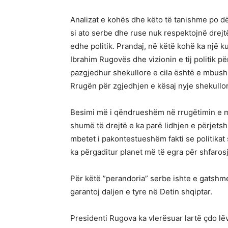
Analizat e kohës dhe këto të tanishme po d
si ato serbe dhe ruse nuk respektojnë drejtësi
edhe politik. Prandaj, në këtë kohë ka një k
Ibrahim Rugovës dhe vizionin e tij politik p
pazgjedhur shekullore e cila është e mbush
Rrugën për zgjedhjen e kësaj nyje shekullor
Besimi më i qëndrueshëm në rrugëtimin e m
shumë të drejtë e ka parë lidhjen e përjet
mbetet i pakontestueshëm fakti se politikat s
ka përgaditur planet më të egra për shfarosj
Për këtë ”perandoria” serbe ishte e gatsh
garantoj daljen e tyre në Detin shqiptar.
Presidenti Rugova ka vlerësuar lartë çdo lëv