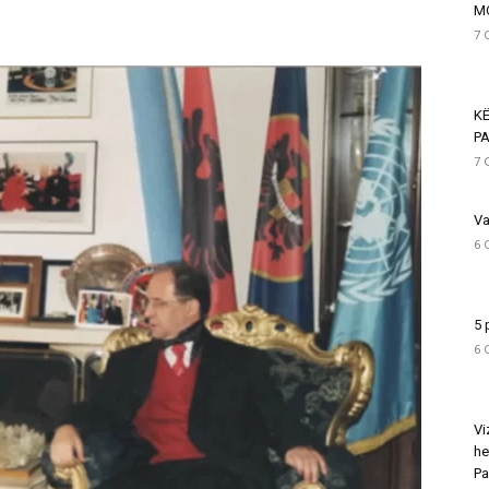
M
7 
K
PA
7 
Va
6 
5 
6 
Vi
he
Pa