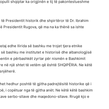
populli shqiptar ka origjinën e tij të pakontestueshme
ë të Presidentit historik dhe shpirtëror të Dr. Ibrahim
që Presidentit Rugova, që ma na ka thënë sa ishte
staj edhe Ilirida së bashku me trojet tjera etnike
së bashku me institutet e historisë dhe albanologjisë
umentin e përbashkët zyrtar për nismën e Bashkimit
tare në një shtet të vetëm që është SHQIPËRIA. Ne këtë
asnjëherë.
et hedhur poshtë të gjitha padrejtësitë historike që i
pë, i copëtuar nga të gjitha anët. Ne këtë këtë bashkim
tikave serbo-sllave dhe maqedono-sllave. Rrugë kjo e