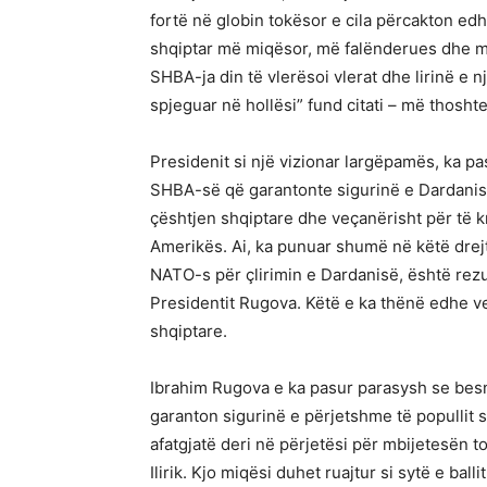
fortë në globin tokësor e cila përcakton edhe
shqiptar më miqësor, më falënderues dhe m
SHBA-ja din të vlerësoi vlerat dhe lirinë e n
spjeguar në hollësi” fund citati – më thosht
Presidenit si një vizionar largëpamës, ka pa
SHBA-së që garantonte sigurinë e Dardanisë
çështjen shqiptare dhe veçanërisht për të k
Amerikës. Ai, ka punuar shumë në këtë drejti
NATO-s për çlirimin e Dardanisë, është rezul
Presidentit Rugova. Këtë e ka thënë edhe vet
shqiptare.
Ibrahim Rugova e ka pasur parasysh se besn
garanton sigurinë e përjetshme të popullit s
afatgjatë deri në përjetësi për mbijetesën to
Ilirik. Kjo miqësi duhet ruajtur si sytë e ballit