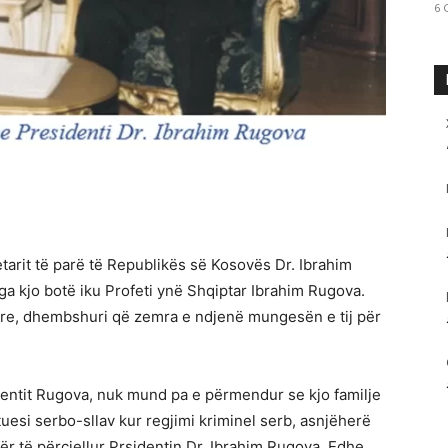
6 
yetarit të parë të Republikës së Kosovës Dr. Ibrahim
a kjo botë iku Profeti ynë Shqiptar Ibrahim Rugova.
re, dhembshuri që zemra e ndjenë mungesën e tij për
dentit Rugova, nuk mund pa e përmendur se kjo familje
tuesi serbo-sllav kur regjimi kriminel serb, asnjëherë
për të përcjellur Prsidentin Dr. Ibrahim Rugova. Edhe