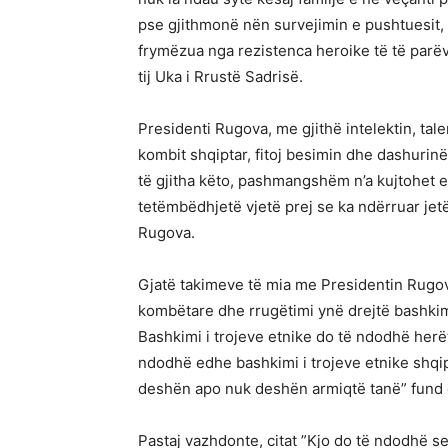
pse gjithmonë nën survejimin e pushtuesit,
frymëzua nga rezistenca heroike të të parëve
tij Uka i Rrustë Sadrisë.
Presidenti Rugova, me gjithë intelektin, tale
kombit shqiptar, fitoj besimin dhe dashurinë
të gjitha këto, pashmangshëm n’a kujtohet e
tetëmbëdhjetë vjetë prej se ka ndërruar jet
Rugova.
Gjatë takimeve të mia me Presidentin Rugova
kombëtare dhe rrugëtimi ynë drejtë bashkimit
Bashkimi i trojeve etnike do të ndodhë herë
ndodhë edhe bashkimi i trojeve etnike shqi
deshën apo nuk deshën armiqtë tanë” fund c
Pastaj vazhdonte, citat ”Kjo do të ndodhë s