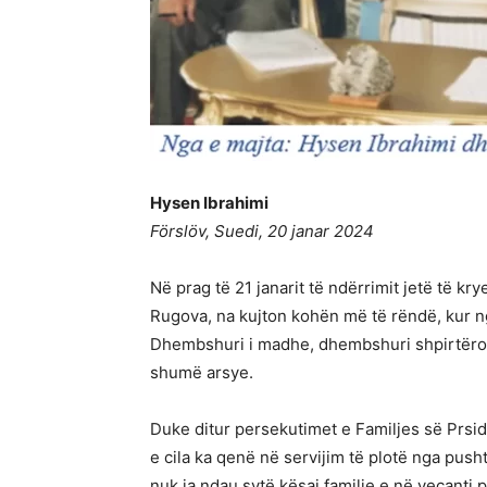
Hysen Ibrahimi
Förslöv, Suedi, 20 janar 2024
Në prag të 21 janarit të ndërrimit jetë të kr
Rugova, na kujton kohën më të rëndë, kur ng
Dhembshuri i madhe, dhembshuri shpirtëro
shumë arsye.
Duke ditur persekutimet e Familjes së Prsi
e cila ka qenë në servijim të plotë nga push
nuk ia ndau sytë kësaj familje e në veçanti 