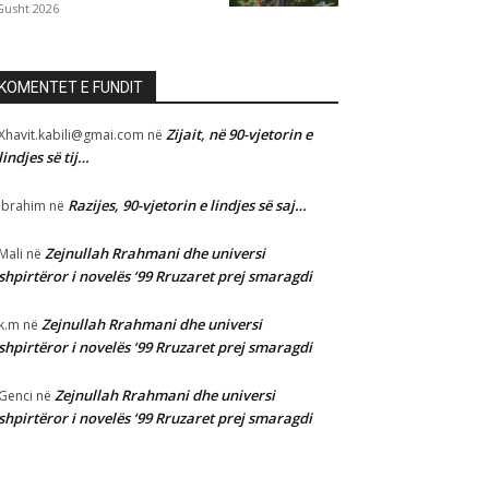
Gusht 2026
KOMENTET E FUNDIT
Zijait, në 90-vjetorin e
Xhavit.kabili@gmai.com
në
lindjes së tij…
Razijes, 90-vjetorin e lindjes së saj…
Ibrahim
në
Zejnullah Rrahmani dhe universi
Mali
në
shpirtëror i novelës ‘99 Rruzaret prej smaragdi
Zejnullah Rrahmani dhe universi
k.m
në
shpirtëror i novelës ‘99 Rruzaret prej smaragdi
Zejnullah Rrahmani dhe universi
Genci
në
shpirtëror i novelës ‘99 Rruzaret prej smaragdi