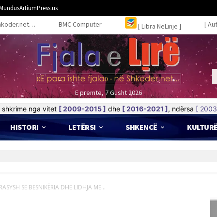
MundusArtiumPress.us
hkoder.net…
BMC Computer
[ Au
[ Libra NëLinjë ]
E premte, 7 Gusht 2026
shkrime nga vitet
[ 2009-2015 ]
dhe
[ 2016-2021 ]
, ndërsa
[ 2003
HISTORI
LETËRSI
SHKENCË
KULTUR
 TONA POLITIKE!
ASYSH SE BESNIKËRIA DHE LIDHJA ME...