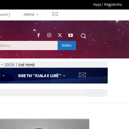
Hyrje / Regjistrohu
torët ]
ARKIVI
Kërko
Kërko...
 – 2009 ]
(
në html
)
Ë
RRETH “FJALA E LIRË”