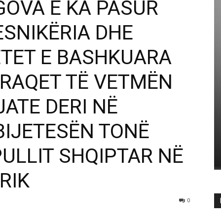
GOVA E KA PASUR
ESNIKËRIA DHE
ETET E BASHKUARA
ARAQET TË VETMËN
ATE DERI NË
BIJETESËN TONË
PULLIT SHQIPTAR NË
RIK
0