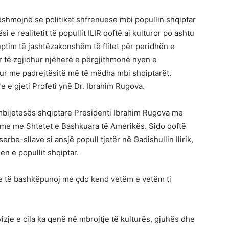
ëshmojnë se politikat shfrenuese mbi popullin shqiptar
 e realitetit të popullit ILIR qoftë ai kulturor po ashtu
uptim të jashtëzakonshëm të flitet për peridhën e
ër të zgjidhur njëherë e përgjithmonë nyen e
ur me padrejtësitë më të mëdha mbi shqiptarët.
e e gjeti Profeti ynë Dr. Ibrahim Rugova.
bijetesës shqiptare Presidenti Ibrahim Rugova me
shme me Shtetet e Bashkuara të Amerikës. Sido qoftë
erbe-sllave si ansjë popull tjetër në Gadishullin Ilirik,
en e popullit shqiptar.
me të bashkëpunoj me çdo kend vetëm e vetëm ti
izje e cila ka qenë në mbrojtje të kulturës, gjuhës dhe