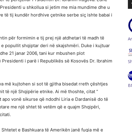
 Presidenti u shkollua si jetim me mia mundime dhe u
 të tij kundër hordhive çetnike serbe siç ishte babai i
ntin për formimin e tij prej një atdhetari të madh të
A
 e popullit shqiptar deri në skajshmëri. Duke i kujtuar
dhe 21 janar 2006, tani kur mbushen plot
ë Presidenti i parë i Republikës së Kosovës Dr. Ibrahim
S
 më kujtohen si sot të gjitha bisedat rreth çështjes
B
 të një Shqipërie etnike. Ai më thoshte, citat ”
t apo vonë sikurse që ndodhi Liria e Dardanisë do të
ptare me një shtet të vetëm që e quajm Shqipëri,
itati.
e Shtetet e Bashkuara të Amerikën janë fuqia më e