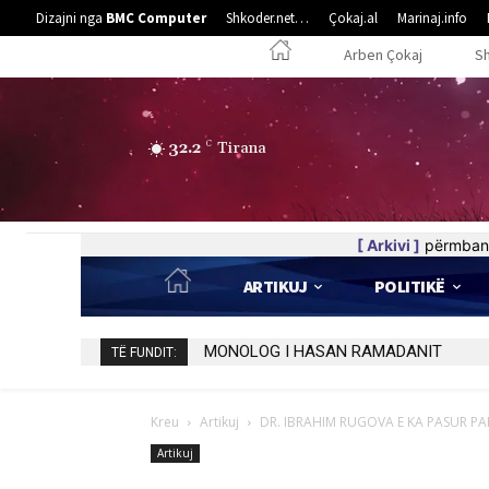
Dizajni nga
BMC Computer
Shkoder.net…
Çokaj.al
Marinaj.info
Arben Çokaj
S
32.2
C
Tirana
[ Arkivi ]
përmban 
ARTIKUJ
POLITIKË
KËRKAH NUK PO U BIE TAMAM PARTIVE
TË FUNDIT:
Kreu
Artikuj
DR. IBRAHIM RUGOVA E KA PASUR PAR
Artikuj