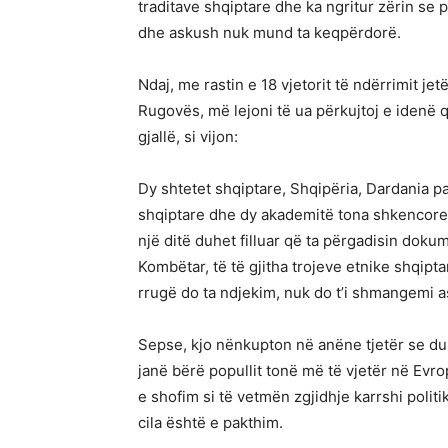
traditave shqiptare dhe ka ngritur zërin se 
dhe askush nuk mund ta keqpërdorë.
Ndaj, me rastin e 18 vjetorit të ndërrimit jet
Rugovës, më lejoni të ua përkujtoj e idenë 
gjallë, si vijon:
Dy shtetet shqiptare, Shqipëria, Dardania pa
shqiptare dhe dy akademitë tona shkencore 
një ditë duhet filluar që ta përgadisin dok
Kombëtar, të të gjitha trojeve etnike shqip
rrugë do ta ndjekim, nuk do t’i shmangemi 
Sepse, kjo nënkupton në anëne tjetër se duh
janë bërë popullit tonë më të vjetër në Evro
e shofim si të vetmën zgjidhje karrshi poli
cila është e pakthim.