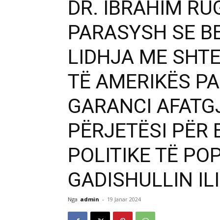
DR. IBRAHIM RU
PARASYSH SE B
LIDHJA ME SHT
TË AMERIKËS P
GARANCI AFATGJ
PËRJETËSI PËR 
POLITIKE TË PO
GADISHULLIN ILI
Nga
admin
-
19 Janar 2024