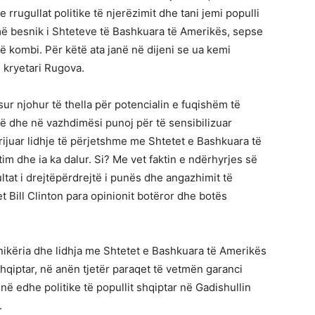
 rrugullat politike të njerëzimit dhe tani jemi populli
ë besnik i Shteteve të Bashkuara të Amerikës, sepse
jë kombi. Për këtë ata janë në dijeni se ua kemi
e kryetari Rugova.
sur njohur të thella për potencialin e fuqishëm të
 dhe në vazhdimësi punoj për të sensibilizuar
rijuar lidhje të përjetshme me Shtetet e Bashkuara të
m dhe ia ka dalur. Si? Me vet faktin e ndërhyrjes së
tat i drejtëpërdrejtë i punës dhe angazhimit të
 Bill Clinton para opinionit botëror dhe botës
ikëria dhe lidhja me Shtetet e Bashkuara të Amerikës
hqiptar, në anën tjetër paraqet të vetmën garanci
në edhe politike të popullit shqiptar në Gadishullin
.