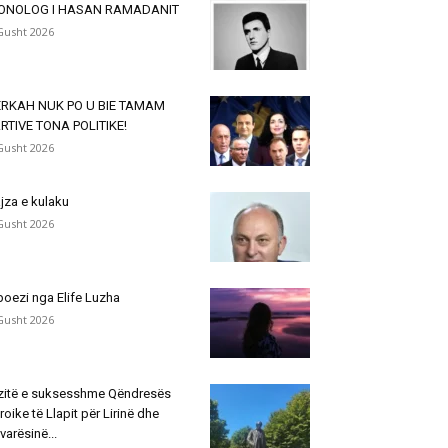
ONOLOG I HASAN RAMADANIT
Gusht 2026
ËRKAH NUK PO U BIE TAMAM
RTIVE TONA POLITIKE!
Gusht 2026
jza e kulaku
Gusht 2026
poezi nga Elife Luzha
Gusht 2026
zitë e suksesshme Qëndresës
roike të Llapit për Lirinë dhe
varësinë...