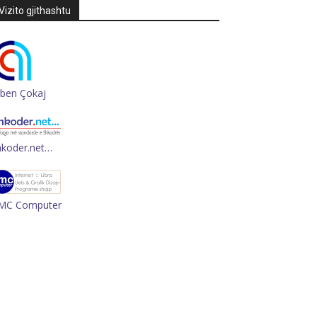
Vizito gjithashtu
rben Çokaj
hkoder.net…
MC Computer