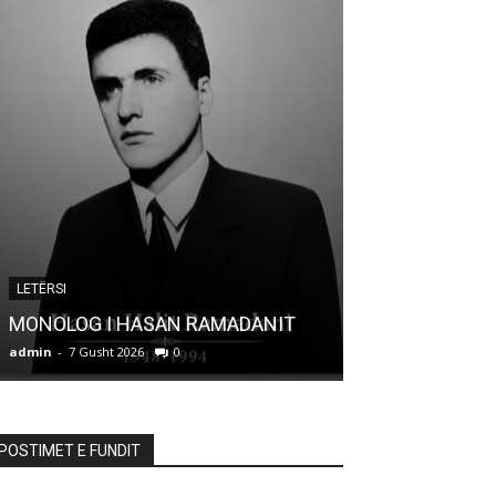
ARTIKUJ
LETËRSI
KËRKAH NUK 
MONOLOG I HASAN RAMADANIT
PARTIVE TONA
admin
-
7 Gusht 2026
0
admin
-
7 Gusht 20
POSTIMET E FUNDIT