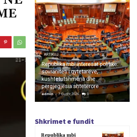
 NË
 ME
ARTIKUJ
Republika mbi interesat politike:
sovraniteti i qytetarëve,
kushtetutshmëria dhe
përgjegjësia shtetërore
admin
-
7 Gusht 2026
0
Shkrimet e fundit
Republika mbi