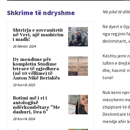
Shkrime të ndryshme
Në pikë të dit
Në dyert e Gjy
Shtrirja e sovranitetit
nga regjimi fa
në Veri, një mashtrim
i madh!
dëshmitarit, 
26 Nëntor 2024
Kështu jemi n
Dy mendime për
luftën e drejt
kompletin Studime
letrare të zgjedhura
dhe, hasmit m
(në 10 vëllime) të
tonë!
Anton Nikë Berishës
20 Korrik 2025
Nuk kemi njer
Botimi më i ri i
mësohemi me t
antologjisë
shqiptarë të 
ndërkombëtare “Me
dashuri, Dea 6”
Dëshmitarë të 
28 Korrik 2024
mendje afër k