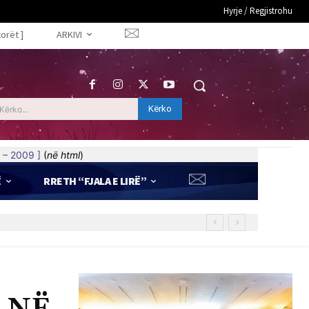
Hyrje / Regjistrohu
torët ]
ARKIVI
Kërko
Kërko...
 – 2009 ]
(
në html
)
Ë
RRETH “FJALA E LIRË”