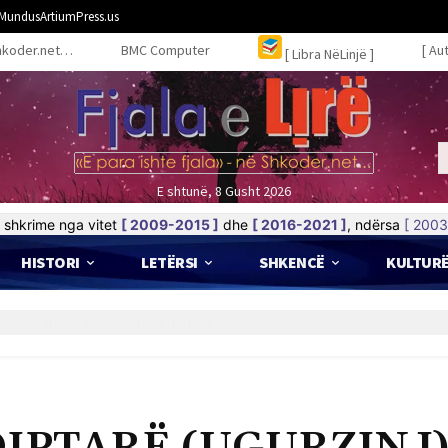
MundusArtiumPress.us
hkoder.net…
BMC Computer
[ Au
[ Libra NëLinjë ]
E shtunë, 8 Gusht 2026
shkrime nga vitet
[ 2009-2015 ]
dhe
[ 2016-2021 ]
, ndërsa
[ 2003
HISTORI
LETËRSI
SHKENCË
KULTUR