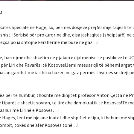
ës
katës Speciale në Hagë, ku, përmes dosjeve prej 50 mijë faqësh të
shist i Serbisë për prokurorinë dhe, disa jashtqitës (shqiptarë) në c
veçsa po ia shtojnë kërshërinë me buzë në gaz…!
e, harrojmë dhe shkelim në gjakun e djalmenisë së pushkëve të U
ë për Liri dhe Pavarësi të Kosovës!Jemi mësuar që të bëhemi argat 
atan gardhit me ia shtua buzën në gaz përmes thyerjes së drejtp
ëz për të humbur, thoshte me dinjitet profesor Anton Çetta në Pr
iparët e shtetit sovran, të lirë dhe demokratik të Kosovës!Të m
dashur me Lirinë e Kosovës…!
Hagës, leni më një anë inatet dhe shpifjet e liga, kthehuni me shp
ombit, tokës dhe afër Kosovës tonë…!