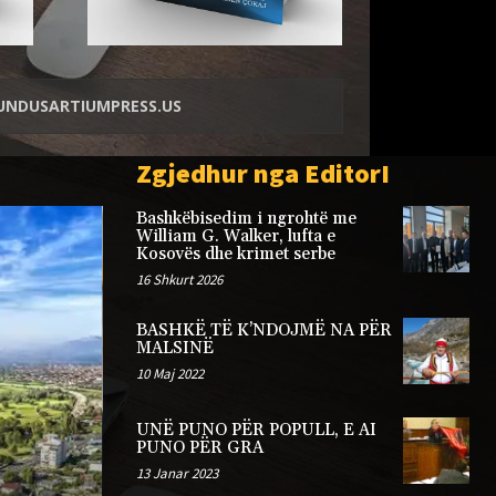
NDUSARTIUMPRESS.US
Zgjedhur nga EditorI
Bashkëbisedim i ngrohtë me
William G. Walker, lufta e
Kosovës dhe krimet serbe
16 Shkurt 2026
BASHKË TË K’NDOJMË NA PËR
MALSINË
10 Maj 2022
UNË PUNO PËR POPULL, E AI
PUNO PËR GRA
ARTIKUJ
AR
13 Janar 2023
Deliri i madhështisë së disa
Një