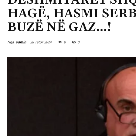
DËSHMITARËT SHQ
HAGË, HASMI SER
BUZË NË GAZ…!
Nga
admin
28 Tetor 2024
0
0