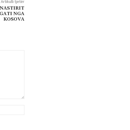
Artikulli tjetër
NASTIRIT
EGATI NGA
KOSOVA
Uebfaqja: