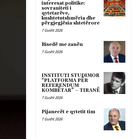
interesat politike:
sovraniteti i
qytetarëve,
kushtetutshmëria dhe
përgjegjësia shtetërore
7 Gusht 2026
Bisedë me zanën
7 Gusht 2026
INSTITUTI STUDIMOR
“PLATFORMA PËR
REFERENDUM
KOMBËTAR” – TIRANË
7 Gusht 2026
Pijanecët e qytetit tim
7 Gusht 2026