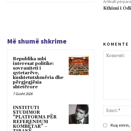
Artikulli përpara
Kthimi i Od
Më shumë shkrime
K O M E N T E
Republika mbi
interesat politike:
sovraniteti i
qytetarëve,
kushtetutshmëria dhe
përgjegjësia
shtetërore
7 Gusht 2026
Komenti:
INSTITUTI
STUDIMOR
“PLATFORMA PËR
REFERENDUM
Ruaj emrin,
KOMBËTAR” –