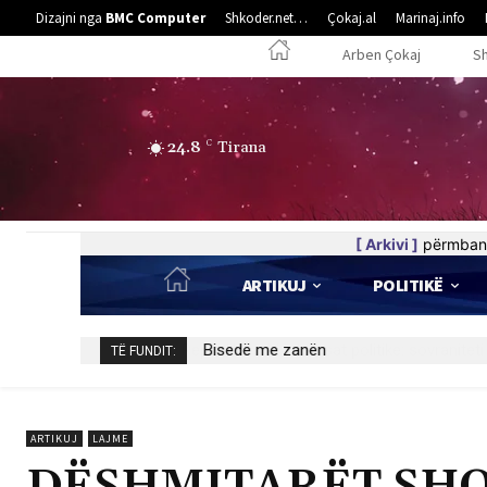
Dizajni nga
BMC Computer
Shkoder.net…
Çokaj.al
Marinaj.info
Arben Çokaj
S
24.8
C
Tirana
[ Arkivi ]
përmban 
ARTIKUJ
POLITIKË
Bisedë me zanën
TË FUNDIT:
ARTIKUJ
LAJME