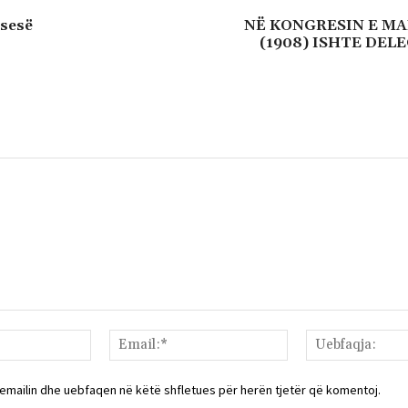
isesë
NË KONGRESIN E MA
(1908) ISHTE DEL
Emri:*
Email:*
 emailin dhe uebfaqen në këtë shfletues për herën tjetër që komentoj.