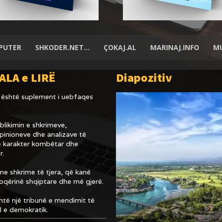
PUTER
SHKODER.NET…
ÇOKAJ.AL
MARINAJ.INFO
MU
ALA e LIRË
Diapozitiv
është suplement i uebfaqes
likimin e shkrimeve,
inioneve dhe analizave të
 karakter kombëtar dhe
r.
e shkrime të tjera, që kanë
hoqërinë shqiptare dhe më gjerë.
të një tribunë e mendimit të
al e demokratik.