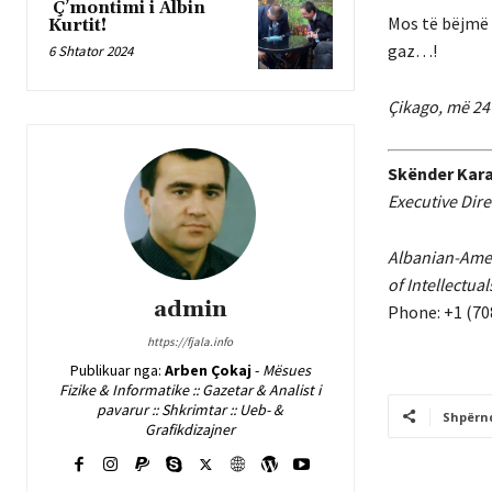
Ç’montimi i Albin
Mos të bëjmë 
Kurtit!
gaz…!
6 Shtator 2024
Çikago, më 24
Skënder Kara
Executive Dire
Albanian-Amer
of Intellectua
admin
Phone: +1 (70
https://fjala.info
Publikuar nga:
Arben Çokaj
-
Mësues
Fizike & Informatike :: Gazetar & Analist i
pavarur :: Shkrimtar :: Ueb- &
Shpërn
Grafikdizajner