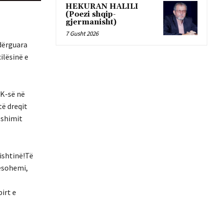
HEKURAN HALILI
(Poezi shqip-
gjermanisht)
7 Gusht 2026
 dërguara
ilësinë e
ÇK-së në
të dreqit
eshimit
ishtinë!Të
ësohemi,
irt e