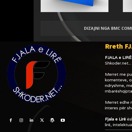
DIZAJNI NGA
BMC COM
Rreth FJ
FJALA e LIRË
Shkoder.net...
Merret me pub
komenteve, op
ndryshme, me
mbarëshqipta
Merret edhe m
interes për s
Fjala e Lirë
ësh
lirë, intelektu