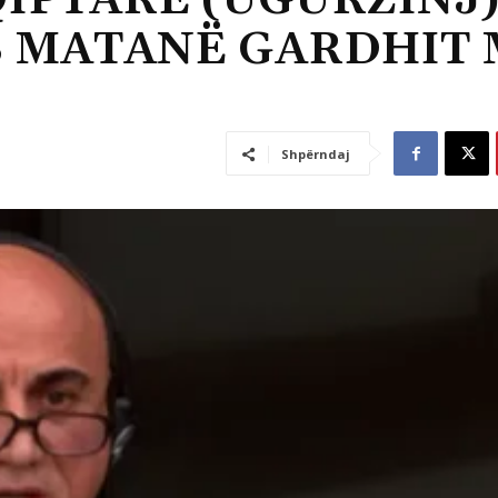
IPTARË (UGURZINJ)
B MATANË GARDHIT
Shpërndaj