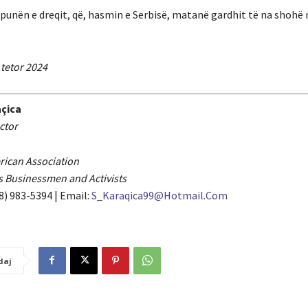
punën e dreqit, që, hasmin e Serbisë, matanë gardhit të na shohë
 tetor 2024
çica
ctor
ican Association
ls Businessmen and Activists
8) 983-5394 | Email:
S_Karaqica99@Hotmail.Com
daj