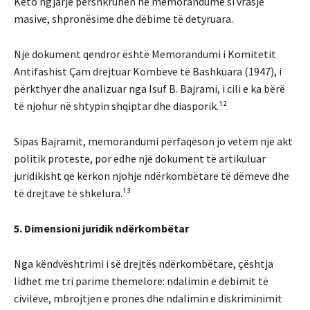
Këto ngjarje përshkruhen në memorandume si vrasje
masive, shpronësime dhe dëbime të detyruara.
Një dokument qendror është Memorandumi i Komitetit
Antifashist Çam drejtuar Kombeve të Bashkuara (1947), i
përkthyer dhe analizuar nga Isuf B. Bajrami, i cili e ka bërë
të njohur në shtypin shqiptar dhe diasporik.¹²
Sipas Bajramit, memorandumi përfaqëson jo vetëm një akt
politik proteste, por edhe një dokument të artikuluar
juridikisht që kërkon njohje ndërkombëtare të dëmeve dhe
të drejtave të shkelura.¹³
5. Dimensioni juridik ndërkombëtar
Nga këndvështrimi i së drejtës ndërkombëtare, çështja
lidhet me tri parime themelore: ndalimin e dëbimit të
civilëve, mbrojtjen e pronës dhe ndalimin e diskriminimit