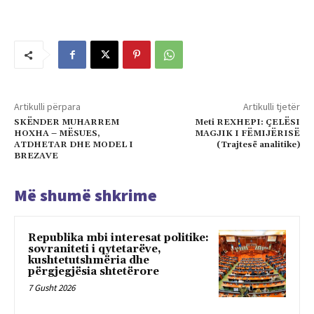
Artikulli përpara
Artikulli tjetër
SKËNDER MUHARREM
Meti REXHEPI: ÇELËSI
HOXHA – MËSUES,
MAGJIK I FËMIJËRISË
ATDHETAR DHE MODEL I
(Trajtesë analitike)
BREZAVE
Më shumë shkrime
Republika mbi interesat politike:
sovraniteti i qytetarëve,
kushtetutshmëria dhe
përgjegjësia shtetërore
7 Gusht 2026