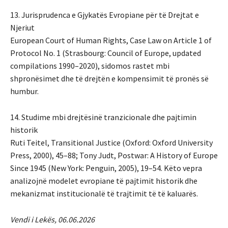
13. Jurisprudenca e Gjykatës Evropiane për të Drejtat e
Njeriut
European Court of Human Rights, Case Law on Article 1 of
Protocol No. 1 (Strasbourg: Council of Europe, updated
compilations 1990–2020), sidomos rastet mbi
shpronësimet dhe të drejtën e kompensimit të pronës së
humbur.
14. Studime mbi drejtësinë tranzicionale dhe pajtimin
historik
Ruti Teitel, Transitional Justice (Oxford: Oxford University
Press, 2000), 45–88; Tony Judt, Postwar: A History of Europe
Since 1945 (New York: Penguin, 2005), 19–54. Këto vepra
analizojnë modelet evropiane të pajtimit historik dhe
mekanizmat institucionalë të trajtimit të të kaluarës.
Vendi i Lekës, 06.06.2026