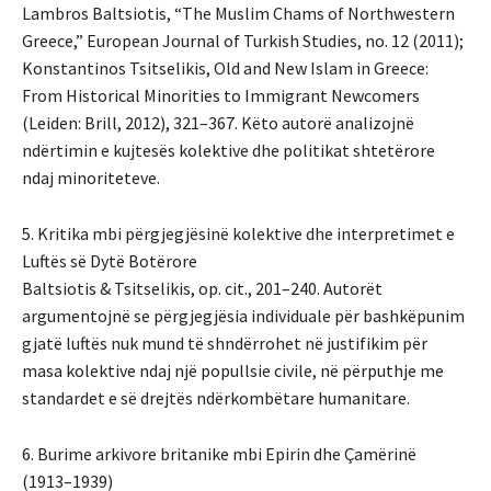
Lambros Baltsiotis, “The Muslim Chams of Northwestern
Greece,” European Journal of Turkish Studies, no. 12 (2011);
Konstantinos Tsitselikis, Old and New Islam in Greece:
From Historical Minorities to Immigrant Newcomers
(Leiden: Brill, 2012), 321–367. Këto autorë analizojnë
ndërtimin e kujtesës kolektive dhe politikat shtetërore
ndaj minoriteteve.
5. Kritika mbi përgjegjësinë kolektive dhe interpretimet e
Luftës së Dytë Botërore
Baltsiotis & Tsitselikis, op. cit., 201–240. Autorët
argumentojnë se përgjegjësia individuale për bashkëpunim
gjatë luftës nuk mund të shndërrohet në justifikim për
masa kolektive ndaj një popullsie civile, në përputhje me
standardet e së drejtës ndërkombëtare humanitare.
6. Burime arkivore britanike mbi Epirin dhe Çamërinë
(1913–1939)