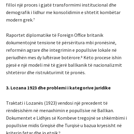
filloi një proces i gjatë transformimi institucional dhe
demografik i lidhur me konsolidimin e shtetit kombëtar
modern grek.⁷
Raportet diplomatike të Foreign Office britanik
dokumentojnë tensione të përsëritura mbi pronësinë,
reformën agrare dhe integrimin e popullsive lokale në
periudhën mes dy luftërave botërore.⁸ Këto procese ishin
pjesë e një modeli më të gjerë ballkanik të nacionalizmit
shtetëror dhe ristrukturimit të pronës.
3. Lozana 1923 dhe problemi i kategorive juridike
Traktati i Lozanës (1923) vendosi një precedent të
rëndësishëm në menaxhimin e popullsive në Ballkan.
Dokumentet e Lidhjes së Kombeve tregojnë se shkëmbimi i
popullsive midis Greqisë dhe Turqisë u bazua kryesisht në
kriterin fetar dhe jo etnik.⁹