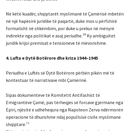
Në këtë kuadër, shqiptarët myslimanë të Çamërisë mbetën
në një hapësirë juridike të paqartë, duke mos u përfshirë
formalisht në shkëmbim, por duke u prekur në mënyrë
indirekte nga politikat e asaj periudhe.¹⁰ Ky ambiguitet
juridik krijoi premisat e tensioneve të mëvonshme.
4. Lufta e Dytë Botërore dhe kriza 1944–1945
Periudha e Luftës së Dytë Botërore përbën pikën më të
kontestuar të narrativave mbi Çamërinë.
Sipas dokumenteve të Komitetit Antifashist të
Emigrantëve Çamë, pas tërheqjes së forcave gjermane nga
Epiri, njësitë e udhëhequra nga Napoleon Zerva ndërmorën
operacione të dhunshme ndaj popullsisë civile myslimane
shqiptare.¹¹