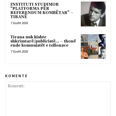
INSTITUTI STUDIMOR
“PLATFORMA PËR
REFERENDUM KOMBËTAR” –
TIRANË
7 Gusht 2026
Tirana nuk kishte
shkrimtarë/publicistë… – thonë
ende komunistët e tollonave
7 Gusht 2026
K O M E N T E