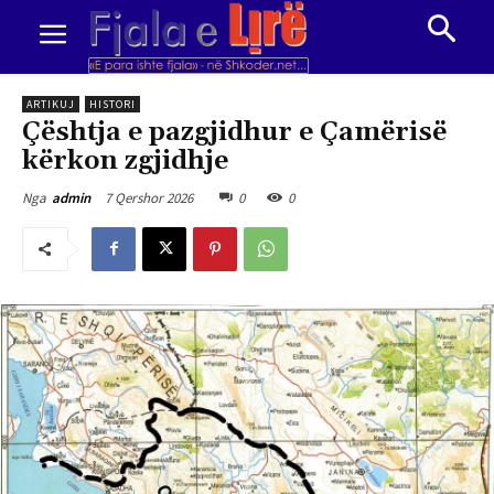
ARTIKUJ
HISTORI
Çështja e pazgjidhur e Çamërisë
kërkon zgjidhje
7 Qershor 2026
0
0
Nga
admin