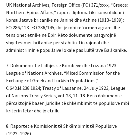
UK National Archives, Foreign Office (FO) 371/xxxx, “Greece:
Northern Epirus Affairs,” raport diplomatik i konsoliduar i
konsullatave britanike në Janinë dhe Athinë (1913–1939);
FO 286/123–FO 286/145, dosje mbi reformën agrare dhe
tensionet etnike në Epir. Këto dokumente pasqyrojnë
shqetësimet britanike për stabilitetin rajonal dhe
administrimin e popullsive lokale pas Luftërave Ballkanike.
7. Dokumentet e Lidhjes së Kombeve dhe Lozana 1923
League of Nations Archives, “Mixed Commission for the
Exchange of Greek and Turkish Populations,”
C.648.M.238.1924; Treaty of Lausanne, 24 July 1923, League
of Nations Treaty Series, vol. 28, 11–18. Këto dokumente
përcaktojnë bazën juridike të shkëmbimit të popullsive mbi
kriterin fetar dhe jo etnik.
8. Raportet e Komisionit të Shkëmbimit të Popullsive
(1923–1926)