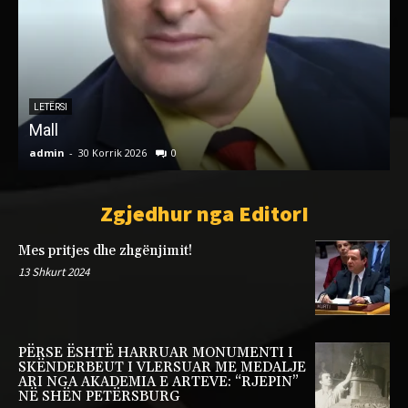
LETËRSI
Mall
admin
-
30 Korrik 2026
0
a
Zgjedhur nga EditorI
Mes pritjes dhe zhgënjimit!
13 Shkurt 2024
PËRSE ËSHTË HARRUAR MONUMENTI I
SKËNDERBEUT I VLERSUAR ME MEDALJE
ARI NGA AKADEMIA E ARTEVE: “RJEPIN”
NË SHËN PETËRSBURG