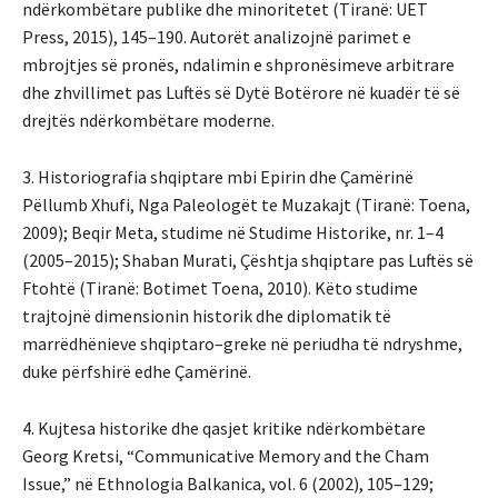
ndërkombëtare publike dhe minoritetet (Tiranë: UET
Press, 2015), 145–190. Autorët analizojnë parimet e
mbrojtjes së pronës, ndalimin e shpronësimeve arbitrare
dhe zhvillimet pas Luftës së Dytë Botërore në kuadër të së
drejtës ndërkombëtare moderne.
3. Historiografia shqiptare mbi Epirin dhe Çamërinë
Pëllumb Xhufi, Nga Paleologët te Muzakajt (Tiranë: Toena,
2009); Beqir Meta, studime në Studime Historike, nr. 1–4
(2005–2015); Shaban Murati, Çështja shqiptare pas Luftës së
Ftohtë (Tiranë: Botimet Toena, 2010). Këto studime
trajtojnë dimensionin historik dhe diplomatik të
marrëdhënieve shqiptaro–greke në periudha të ndryshme,
duke përfshirë edhe Çamërinë.
4. Kujtesa historike dhe qasjet kritike ndërkombëtare
Georg Kretsi, “Communicative Memory and the Cham
Issue,” në Ethnologia Balkanica, vol. 6 (2002), 105–129;