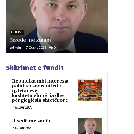
ARTIKUJ
INSTITU
PËR REF
LETËRSI
Bisedë me zanën
TIRANË
admin
-
7 Gusht 2026
0
admin
-
7 G
Shkrimet e fundit
Republika mbi interesat
politike: sovraniteti i
qytetarëve,
kushtetutshmëria dhe
përgjegjësia shtetërore
7 Gusht 2026
Bisedë me zanën
7 Gusht 2026