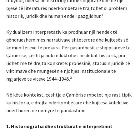
mbyllur, ndërsa në historiografinë shqiptare dhe në një
pjesë të literaturës ndërkombëtare trajtohet si problem
historik, juridik dhe human ende i pazgjidhur.¹
Ky dualizëm interpretativ ka prodhuar një hendek të
qëndrueshëm mes narrativave shtetërore dhe kujtesës së
komuniteteve të prekura. Për pasardhësit e shqiptarëve të
Çamërisë, çështja nuk reduktohet në debat historik, por
lidhet me të drejta konkrete: pronësinë, statusin juridik të
viktimave dhe mungesën e njohjes institucionale të
ngjarjeve të viteve 1944–1945.²
Në këtë kontekst, çështja e Çamërisë mbetet një rast tipik
ku historia, e drejta ndërkombëtare dhe kujtesa kolektive
ndërthuren në mënyrë të pandashme.
1. Historiografia dhe strukturat e interpretimit