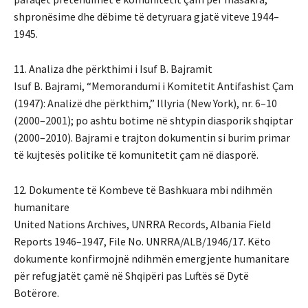
shpronësime dhe dëbime të detyruara gjatë viteve 1944–
1945.
11. Analiza dhe përkthimi i Isuf B. Bajramit
Isuf B. Bajrami, “Memorandumi i Komitetit Antifashist Çam
(1947): Analizë dhe përkthim,” Illyria (New York), nr. 6–10
(2000–2001); po ashtu botime në shtypin diasporik shqiptar
(2000–2010). Bajrami e trajton dokumentin si burim primar
të kujtesës politike të komunitetit çam në diasporë.
12. Dokumente të Kombeve të Bashkuara mbi ndihmën
humanitare
United Nations Archives, UNRRA Records, Albania Field
Reports 1946–1947, File No. UNRRA/ALB/1946/17. Këto
dokumente konfirmojnë ndihmën emergjente humanitare
për refugjatët çamë në Shqipëri pas Luftës së Dytë
Botërore.