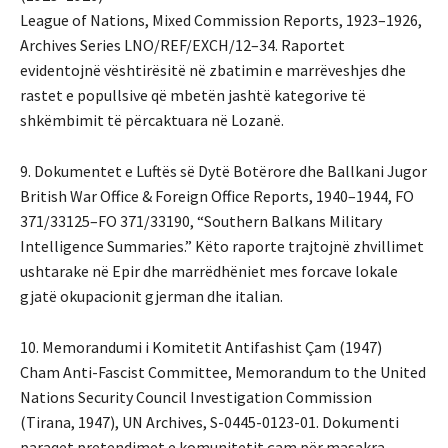
League of Nations, Mixed Commission Reports, 1923–1926,
Archives Series LNO/REF/EXCH/12–34. Raportet
evidentojnë vështirësitë në zbatimin e marrëveshjes dhe
rastet e popullsive që mbetën jashtë kategorive të
shkëmbimit të përcaktuara në Lozanë.
9. Dokumentet e Luftës së Dytë Botërore dhe Ballkani Jugor
British War Office & Foreign Office Reports, 1940–1944, FO
371/33125–FO 371/33190, “Southern Balkans Military
Intelligence Summaries.” Këto raporte trajtojnë zhvillimet
ushtarake në Epir dhe marrëdhëniet mes forcave lokale
gjatë okupacionit gjerman dhe italian.
10. Memorandumi i Komitetit Antifashist Çam (1947)
Cham Anti-Fascist Committee, Memorandum to the United
Nations Security Council Investigation Commission
(Tirana, 1947), UN Archives, S-0445-0123-01. Dokumenti
paraqet pretendimet e komunitetit çam për masakra,