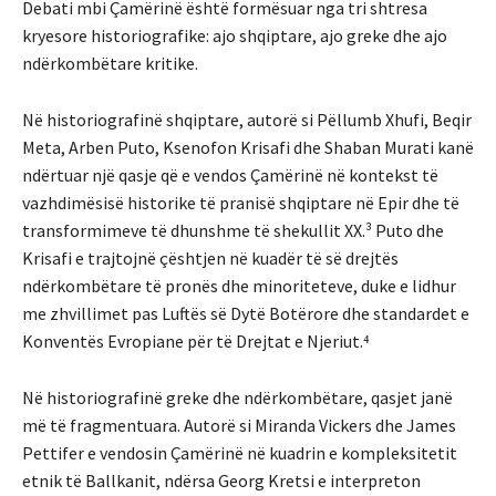
Debati mbi Çamërinë është formësuar nga tri shtresa
kryesore historiografike: ajo shqiptare, ajo greke dhe ajo
ndërkombëtare kritike.
Në historiografinë shqiptare, autorë si Pëllumb Xhufi, Beqir
Meta, Arben Puto, Ksenofon Krisafi dhe Shaban Murati kanë
ndërtuar një qasje që e vendos Çamërinë në kontekst të
vazhdimësisë historike të pranisë shqiptare në Epir dhe të
transformimeve të dhunshme të shekullit XX.³ Puto dhe
Krisafi e trajtojnë çështjen në kuadër të së drejtës
ndërkombëtare të pronës dhe minoriteteve, duke e lidhur
me zhvillimet pas Luftës së Dytë Botërore dhe standardet e
Konventës Evropiane për të Drejtat e Njeriut.⁴
Në historiografinë greke dhe ndërkombëtare, qasjet janë
më të fragmentuara. Autorë si Miranda Vickers dhe James
Pettifer e vendosin Çamërinë në kuadrin e kompleksitetit
etnik të Ballkanit, ndërsa Georg Kretsi e interpreton