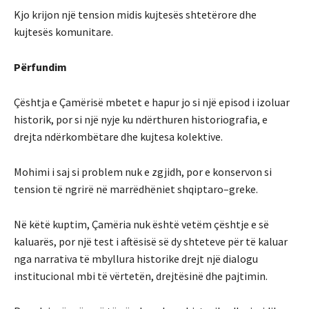
Kjo krijon një tension midis kujtesës shtetërore dhe
kujtesës komunitare.
Përfundim
Çështja e Çamërisë mbetet e hapur jo si një episod i izoluar
historik, por si një nyje ku ndërthuren historiografia, e
drejta ndërkombëtare dhe kujtesa kolektive.
Mohimi i saj si problem nuk e zgjidh, por e konservon si
tension të ngrirë në marrëdhëniet shqiptaro–greke.
Në këtë kuptim, Çamëria nuk është vetëm çështje e së
kaluarës, por një test i aftësisë së dy shteteve për të kaluar
nga narrativa të mbyllura historike drejt një dialogu
institucional mbi të vërtetën, drejtësinë dhe pajtimin.