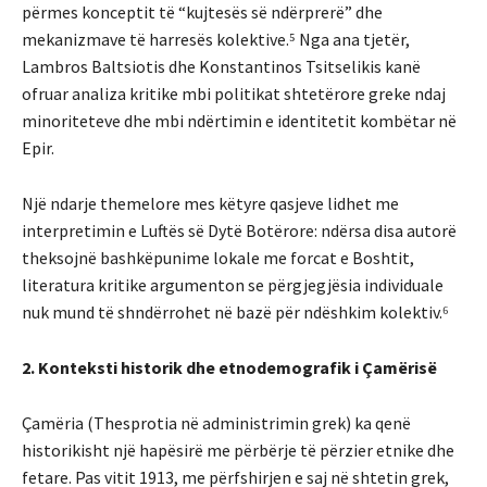
përmes konceptit të “kujtesës së ndërprerë” dhe
mekanizmave të harresës kolektive.⁵ Nga ana tjetër,
Lambros Baltsiotis dhe Konstantinos Tsitselikis kanë
ofruar analiza kritike mbi politikat shtetërore greke ndaj
minoriteteve dhe mbi ndërtimin e identitetit kombëtar në
Epir.
Një ndarje themelore mes këtyre qasjeve lidhet me
interpretimin e Luftës së Dytë Botërore: ndërsa disa autorë
theksojnë bashkëpunime lokale me forcat e Boshtit,
literatura kritike argumenton se përgjegjësia individuale
nuk mund të shndërrohet në bazë për ndëshkim kolektiv.⁶
2. Konteksti historik dhe etnodemografik i Çamërisë
Çamëria (Thesprotia në administrimin grek) ka qenë
historikisht një hapësirë me përbërje të përzier etnike dhe
fetare. Pas vitit 1913, me përfshirjen e saj në shtetin grek,