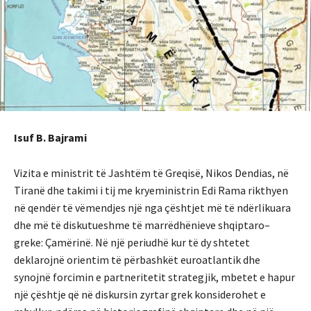
Isuf B. Bajrami
Vizita e ministrit të Jashtëm të Greqisë, Nikos Dendias, në
Tiranë dhe takimi i tij me kryeministrin Edi Rama rikthyen
në qendër të vëmendjes një nga çështjet më të ndërlikuara
dhe më të diskutueshme të marrëdhënieve shqiptaro–
greke: Çamërinë. Në një periudhë kur të dy shtetet
deklarojnë orientim të përbashkët euroatlantik dhe
synojnë forcimin e partneritetit strategjik, mbetet e hapur
një çështje që në diskursin zyrtar grek konsiderohet e