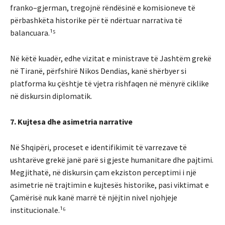
franko–gjerman, tregojnë rëndësinë e komisioneve të
përbashkëta historike për të ndërtuar narrativa të
balancuara.¹⁵
Në këtë kuadër, edhe vizitat e ministrave të Jashtëm grekë
në Tiranë, përfshirë Nikos Dendias, kanë shërbyer si
platforma ku çështje të vjetra rishfaqen në mënyrë ciklike
në diskursin diplomatik.
7. Kujtesa dhe asimetria narrative
Në Shqipëri, proceset e identifikimit të varrezave të
ushtarëve grekë janë parë si gjeste humanitare dhe pajtimi.
Megjithatë, në diskursin çam ekziston perceptimi i një
asimetrie në trajtimin e kujtesës historike, pasi viktimat e
Çamërisë nuk kanë marrë të njëjtin nivel njohjeje
institucionale.¹⁶