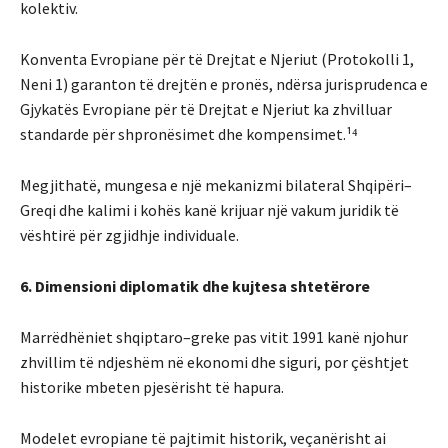
kolektiv.
Konventa Evropiane për të Drejtat e Njeriut (Protokolli 1,
Neni 1) garanton të drejtën e pronës, ndërsa jurisprudenca e
Gjykatës Evropiane për të Drejtat e Njeriut ka zhvilluar
standarde për shpronësimet dhe kompensimet.¹⁴
Megjithatë, mungesa e një mekanizmi bilateral Shqipëri–
Greqi dhe kalimi i kohës kanë krijuar një vakum juridik të
vështirë për zgjidhje individuale.
6. Dimensioni diplomatik dhe kujtesa shtetërore
Marrëdhëniet shqiptaro–greke pas vitit 1991 kanë njohur
zhvillim të ndjeshëm në ekonomi dhe siguri, por çështjet
historike mbeten pjesërisht të hapura.
Modelet evropiane të pajtimit historik, veçanërisht ai