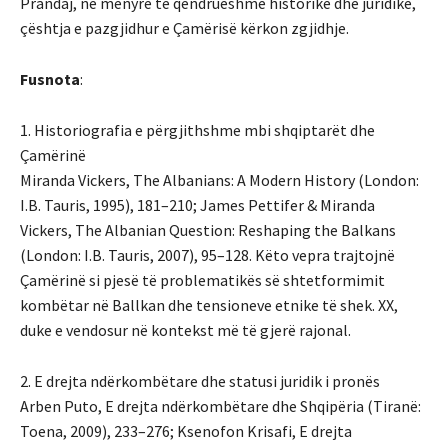
Prandaj, në mënyrë të qëndrueshme historike dhe juridike,
çështja e pazgjidhur e Çamërisë kërkon zgjidhje.
Fusnota
:
1. Historiografia e përgjithshme mbi shqiptarët dhe
Çamërinë
Miranda Vickers, The Albanians: A Modern History (London:
I.B. Tauris, 1995), 181–210; James Pettifer & Miranda
Vickers, The Albanian Question: Reshaping the Balkans
(London: I.B. Tauris, 2007), 95–128. Këto vepra trajtojnë
Çamërinë si pjesë të problematikës së shtetformimit
kombëtar në Ballkan dhe tensioneve etnike të shek. XX,
duke e vendosur në kontekst më të gjerë rajonal.
2. E drejta ndërkombëtare dhe statusi juridik i pronës
Arben Puto, E drejta ndërkombëtare dhe Shqipëria (Tiranë:
Toena, 2009), 233–276; Ksenofon Krisafi, E drejta