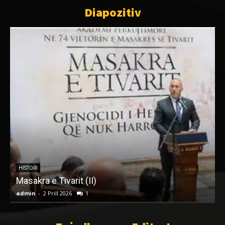
Diapozitiv
HISTORI
Masakra e Tivarit (II)
admin
-
2 Prill 2026
1
a