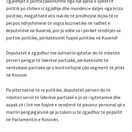
Zgjedhjet e jashtëzakonshme nga një pjesë e spektrit
politik po shihen si zgjidhje dhe mundësi e daljes nga kriza
politike, megjithatë ato nuk do të prodhojnë diçka të re
përpos ndryshimeve të vogla kozmetike në radhët e
deputetëve në Kuvend, por jo edhe sa i përket renditjes së
partive politike, përkatësisht fuqisë politike në Kuvend!
Deputetët e zgjedhur me vullnetin qytetar do të mbeten
përseri pengje të liderëve partiakë, përkatësisht të
nëntokave partiake që e kontrollojnë çdo segment të jetës
në Kosovë.
Pa alternativë të re politike, deputetët përseri do të
mbeten servil të liderëve partiakë e jo zë i qytetarëve dhe
aspak zë i lirë me fuqinë e vendimit të pavarur personal që e
marrin përgjegjësinë që ju takon si të zgjedhur të popullit
në Parlamentin e Kosovës.