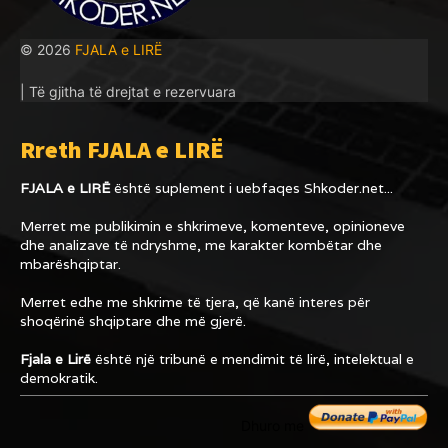
© 2026
FJALA e LIRË
| Të gjitha të drejtat e rezervuara
Rreth FJALA e LIRË
FJALA e LIRË
është suplement i uebfaqes
Shkoder.net...
Merret me publikimin e shkrimeve, komenteve, opinioneve
dhe analizave të ndryshme, me karakter kombëtar dhe
mbarëshqiptar.
Merret edhe me shkrime të tjera, që kanë interes për
shoqërinë shqiptare dhe më gjerë.
Fjala e Lirë
është një tribunë e mendimit të lirë, intelektual e
demokratik.
Dhuro me