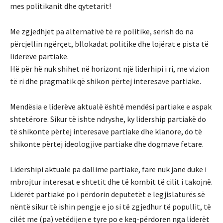
mes politikanit dhe qytetarit!
Me zgjedhjet pa alternativë të re politike, serish do na
përcjellin ngërçet, bllokadat politike dhe lojërat e pista të
liderëve partiakë.
Hë për hë nuk shihet në horizont një liderhipi i ri, me vizion
të ri dhe pragmatik që shikon përtej interesave partiake.
Mendësia e liderëve aktualë është mendësi partiake e aspak
shtetërore. Sikur të ishte ndryshe, ky lidership partiakë do
të shikonte përtej interesave partiake dhe klanore, do të
shikonte përtej ideologjive partiake dhe dogmave fetare.
Lidershipi aktualë pa dallime partiake, fare nuk janë duke i
mbrojtur interesat e shtetit dhe të kombit të cilit i takojnë.
Liderët partiakë po i përdorin deputetët e legjislaturës së
nëntë sikur të ishin pengje e jo si të zgjedhur të popullit, të
cilët me (pa) vetëdijen e tyre po e keq-përdoren nga liderët