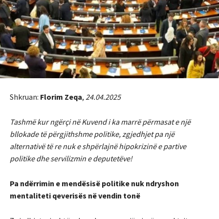
Shkruan:
Florim Zeqa
,
24.04.
2025
Tashmë kur ngërçi në Kuvend i ka marrë përmasat e një
bllokade të përgjithshme politike, zgjedhjet pa një
alternativë të re nuk e shpërlajnë hipokrizinë e partive
politike dhe servilizmin e deputetëve!
Pa ndërrimin e mendësisë politike nuk ndryshon
mentaliteti qeverisës në vendin tonë