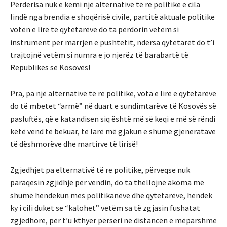
Përderisa nuk e kemi një alternativë të re politike e cila
lindë nga brendia e shoqërisë civile, partitë aktuale politike
votën e lirë të qytetarëve do ta përdorin vetëm si
instrument për marrjen e pushtetit, ndërsa qytetarët do t’i
trajtojnë vetëm si numra e jo njerëz të barabartë të
Republikës së Kosovës!
Pra, pa një alternativë të re politike, vota e lirë e qytetarëve
do të mbetet “armë” në duart e sundimtarëve të Kosovës së
pasluftës, që e katandisen siq është më së keqi e më së rëndi
këtë vend të bekuar, të larë më gjakun e shumë gjeneratave
të dëshmorëve dhe martirve të lirisë!
Zgjedhjet pa elternativë të re politike, përveqse nuk
paraqesin zgjidhje për vendin, do ta thellojnë akoma më
shumë hendekun mes politikanëve dhe qytetarëve, hendek
ky i cili duket se “kalohet” vetëm sa të zgjasin fushatat
zgjedhore, për t’u kthyer përseri në distancën e mëparshme