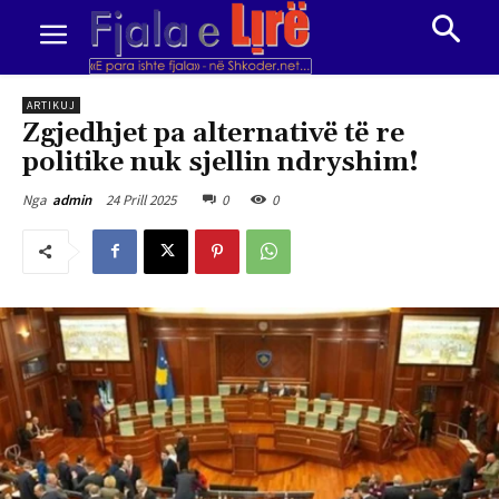
ARTIKUJ
Zgjedhjet pa alternativë të re
politike nuk sjellin ndryshim!
24 Prill 2025
0
0
Nga
admin