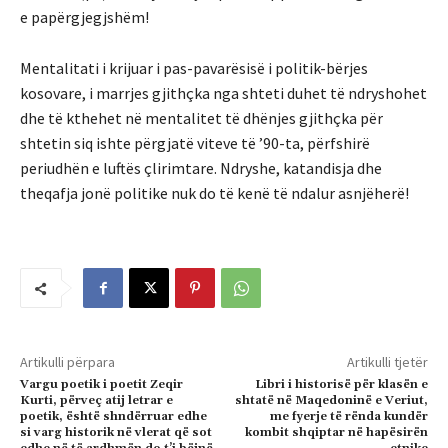
e papërgjegjshëm!
Mentalitati i krijuar i pas-pavarësisë i politik-bërjes
kosovare, i marrjes gjithçka nga shteti duhet të ndryshohet
dhe të kthehet në mentalitet të dhënjes gjithçka për
shtetin siq ishte përgjatë viteve të ’90-ta, përfshirë
periudhën e luftës çlirimtare. Ndryshe, katandisja dhe
theqafja jonë politike nuk do të kenë të ndalur asnjëherë!
Artikulli përpara
Artikulli tjetër
Vargu poetik i poetit Zeqir
Libri i historisë për klasën e
Kurti, përveç atij letrar e
shtatë në Maqedoninë e Veriut,
poetik, është shndërruar edhe
me fyerje të rënda kundër
si varg historik në vlerat që sot
kombit shqiptar në hapësirën