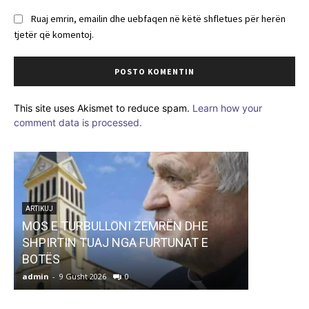
Ruaj emrin, emailin dhe uebfaqen në këtë shfletues për herën
tjetër që komentoj.
This site uses Akismet to reduce spam.
Learn how your
comment data is processed.
ARTIKUJ
MOS E TURBULLONI ZEMRËN DHE
ARTIKUJ
SHPIRTIN TUAJ NGA FURTUNAT E
“BUZË LU
BOTËS
– PAULO
admin
-
9 Gusht 2026
0
admin
-
9 G