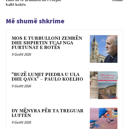
edhe në të ardhmën do t’i bëjnë
etnike
ballë kohës
Më shumë shkrime
MOS E TURBULLONI ZEMRËN
DHE SHPIRTIN TUAJ NGA
FURTUNAT E BOTËS
9 Gusht 2026
“BUZË LUMIT PIEDRA U ULA
DHE QAVA” – PAULO KOELHO
9 Gusht 2026
DY MËNYRA PËR TA TREGUAR
LUFTËN
9 Gusht 2026