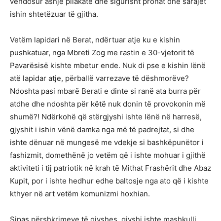
vendosur asnjë pllakatë dhe sigurisht pronat dhe sarajet
ishin shtetëzuar të gjitha.
Vetëm lapidari në Berat, ndërtuar atje ku e kishin
pushkatuar, nga Mbreti Zog me rastin e 30-vjetorit të
Pavarësisë kishte mbetur ende. Nuk di pse e kishin lënë
atë lapidar atje, përballë varrezave të dëshmorëve?
Ndoshta pasi mbarë Berati e dinte si ranë ata burra për
atdhe dhe ndoshta për këtë nuk donin të provokonin më
shumë?! Ndërkohë që stërgjyshi ishte lënë në harresë,
gjyshit i ishin vënë damka nga më të padrejtat, si dhe
ishte dënuar në mungesë me vdekje si bashkëpunëtor i
fashizmit, domethënë jo vetëm që i ishte mohuar i gjithë
aktiviteti i tij patriotik në krah të Mithat Frashërit dhe Abaz
Kupit, por i ishte hedhur edhe baltosje nga ato që i kishte
kthyer në art vetëm komunizmi hoxhian.
Sipas përshkrimeve të gjyshes, gjyshi ishte mashkulli