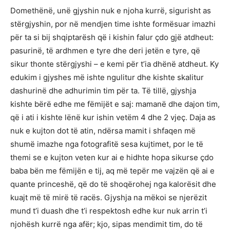
Domethënë, unë gjyshin nuk e njoha kurrë, sigurisht as
stërgjyshin, por në mendjen time ishte formësuar imazhi
për ta si bij shqiptarësh që i kishin falur çdo gjë atdheut:
pasurinë, të ardhmen e tyre dhe deri jetën e tyre, që
sikur thonte stërgjyshi – e kemi për t’ia dhënë atdheut. Ky
edukim i gjyshes më ishte ngulitur dhe kishte skalitur
dashurinë dhe adhurimin tim për ta. Të tillë, gjyshja
kishte bërë edhe me fëmijët e saj: mamanë dhe dajon tim,
që i ati i kishte lënë kur ishin vetëm 4 dhe 2 vjeç. Daja as
nuk e kujton dot të atin, ndërsa mamit i shfaqen më
shumë imazhe nga fotografitë sesa kujtimet, por le të
themi se e kujton veten kur ai e hidhte hopa sikurse çdo
baba bën me fëmijën e tij, aq më tepër me vajzën që ai e
quante princeshë, që do të shoqërohej nga kalorësit dhe
kuajt më të mirë të racës. Gjyshja na mëkoi se njerëzit
mund t’i duash dhe t’i respektosh edhe kur nuk arrin t’i
njohësh kurrë nga afër; kjo, sipas mendimit tim, do të