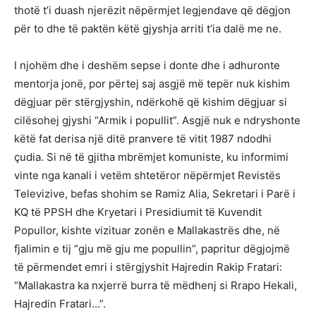
thotë t’i duash njerëzit nëpërmjet legjendave që dëgjon
për to dhe të paktën këtë gjyshja arriti t’ia dalë me ne.
I njohëm dhe i deshëm sepse i donte dhe i adhuronte
mentorja jonë, por përtej saj asgjë më tepër nuk kishim
dëgjuar për stërgjyshin, ndërkohë që kishim dëgjuar si
cilësohej gjyshi “Armik i popullit”. Asgjë nuk e ndryshonte
këtë fat derisa një ditë pranvere të vitit 1987 ndodhi
çudia. Si në të gjitha mbrëmjet komuniste, ku informimi
vinte nga kanali i vetëm shtetëror nëpërmjet Revistës
Televizive, befas shohim se Ramiz Alia, Sekretari i Parë i
KQ të PPSH dhe Kryetari i Presidiumit të Kuvendit
Popullor, kishte vizituar zonën e Mallakastrës dhe, në
fjalimin e tij “gju më gju me popullin”, papritur dëgjojmë
të përmendet emri i stërgjyshit Hajredin Rakip Fratari:
“Mallakastra ka nxjerrë burra të mëdhenj si Rrapo Hekali,
Hajredin Fratari…”.