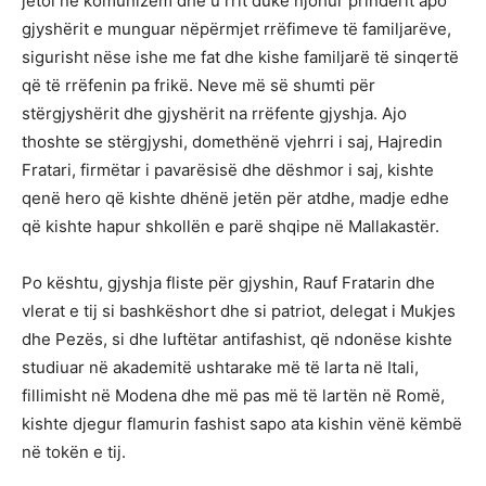
jetoi në komunizëm dhe u rrit duke njohur prindërit apo
gjyshërit e munguar nëpërmjet rrëfimeve të familjarëve,
sigurisht nëse ishe me fat dhe kishe familjarë të sinqertë
që të rrëfenin pa frikë. Neve më së shumti për
stërgjyshërit dhe gjyshërit na rrëfente gjyshja. Ajo
thoshte se stërgjyshi, domethënë vjehrri i saj, Hajredin
Fratari, firmëtar i pavarësisë dhe dëshmor i saj, kishte
qenë hero që kishte dhënë jetën për atdhe, madje edhe
që kishte hapur shkollën e parë shqipe në Mallakastër.
Po kështu, gjyshja fliste për gjyshin, Rauf Fratarin dhe
vlerat e tij si bashkëshort dhe si patriot, delegat i Mukjes
dhe Pezës, si dhe luftëtar antifashist, që ndonëse kishte
studiuar në akademitë ushtarake më të larta në Itali,
fillimisht në Modena dhe më pas më të lartën në Romë,
kishte djegur flamurin fashist sapo ata kishin vënë këmbë
në tokën e tij.