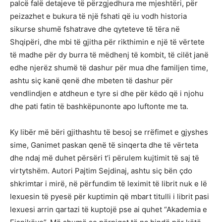
palcë falë detajeve të përzgjedhura me mjeshtëri, për
peizazhet e bukura të një fshati që iu vodh historia
sikurse shumë fshatrave dhe qyteteve të tëra në
Shqipëri, dhe mbi të gjitha për rikthimin e një të vërtete
të madhe për dy burra të mëdhenj të kombit, të cilët janë
edhe njerëz shumë të dashur për mua dhe familjen time,
ashtu siç kanë qenë dhe mbeten të dashur për
vendlindjen e atdheun e tyre si dhe për këdo që i njohu
dhe pati fatin të bashkëpunonte apo luftonte me ta.
Ky libër më bëri gjithashtu të besoj se rrëfimet e gjyshes
sime, Ganimet paskan qenë të sinqerta dhe të vërteta
dhe ndaj më duhet përsëri t’i përulem kujtimit të saj të
virtytshëm. Autori Pajtim Sejdinaj, ashtu siç bën çdo
shkrimtar i mirë, në përfundim të leximit të librit nuk e lë
lexuesin të pyesë për kuptimin që mbart titulli i librit pasi
lexuesi arrin qartazi të kuptojë pse ai quhet “Akademia e