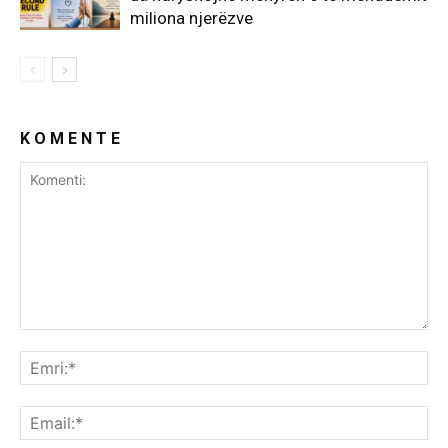
miliona njerëzve
K O M E N T E