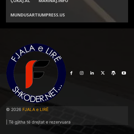
ÇOKAJ.AL
MARINAJ.INFO
MUNDUSARTIUMPRESS.US
© 2026
FJALA e LIRË
| Të gjitha të drejtat e rezervuara