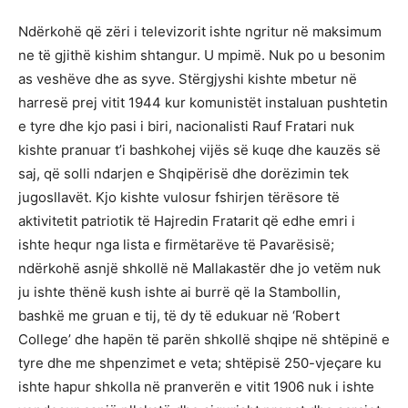
Ndërkohë që zëri i televizorit ishte ngritur në maksimum
ne të gjithë kishim shtangur. U mpimë. Nuk po u besonim
as veshëve dhe as syve. Stërgjyshi kishte mbetur në
harresë prej vitit 1944 kur komunistët instaluan pushtetin
e tyre dhe kjo pasi i biri, nacionalisti Rauf Fratari nuk
kishte pranuar t’i bashkohej vijës së kuqe dhe kauzës së
saj, që solli ndarjen e Shqipërisë dhe dorëzimin tek
jugosllavët. Kjo kishte vulosur fshirjen tërësore të
aktivitetit patriotik të Hajredin Fratarit që edhe emri i
ishte hequr nga lista e firmëtarëve të Pavarësisë;
ndërkohë asnjë shkollë në Mallakastër dhe jo vetëm nuk
ju ishte thënë kush ishte ai burrë që la Stambollin,
bashkë me gruan e tij, të dy të edukuar në ‘Robert
College’ dhe hapën të parën shkollë shqipe në shtëpinë e
tyre dhe me shpenzimet e veta; shtëpisë 250-vjeçare ku
ishte hapur shkolla në pranverën e vitit 1906 nuk i ishte