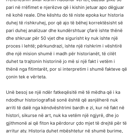
pari në rrëfimet e njerëzve që i kishin jetuar apo dëgjuar
në kohë reale. Dhe kështu do të niste epoka kur historia
duhej të rishkruhej, por që ajo të bëhej korrektësisht së
pari duhej analizuar dhe kundërshtuar çfarë ishte thënë
dhe shkruar për 50 vjet dhe sigurisht ky nuk ishte një
proces i lehtë; përkundrazi, ishte një rishkrim i vështirë
dhe një mision shumë i madh për historianët, të cilët
duhet ta trajtonin historinë jo më si një fakt i vetëm i
thënë nga fitimtarët, por si interpretim i shumë fakteve që
çonin tek e vërteta.
Unë besoj se një ndër fatkeqësitë më të mëdha që i ka
ndodhur historiografisë sonë është që asnjëherë nuk
arriti të dalë nga këndvështrimi bardh e zi, kur në fakt në
histori, sikurse në art, nuk ka vetëm një ngjyrë, dhe jo
gjithmonë ai që fiton ka përdorur çdo mjet të drejtë për të
arritur aty. Historia duhet mbështetur në shumë burime,