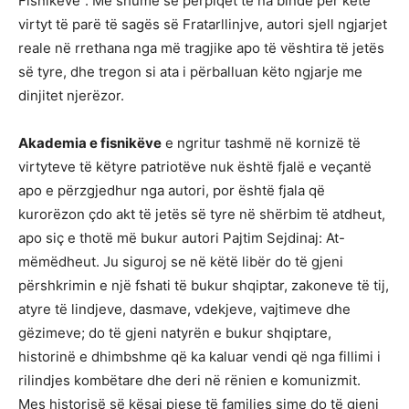
Fisnikëve”. Më shumë se përpiqet të na bindë për këtë
virtyt të parë të sagës së Fratarllinjve, autori sjell ngjarjet
reale në rrethana nga më tragjike apo të vështira të jetës
së tyre, dhe tregon si ata i përballuan këto ngjarje me
dinjitet njerëzor.
Akademia e fisnikëve
e ngritur tashmë në kornizë të
virtyteve të këtyre patriotëve nuk është fjalë e veçantë
apo e përzgjedhur nga autori, por është fjala që
kurorëzon çdo akt të jetës së tyre në shërbim të atdheut,
apo siç e thotë më bukur autori Pajtim Sejdinaj: At-
mëmëdheut. Ju siguroj se në këtë libër do të gjeni
përshkrimin e një fshati të bukur shqiptar, zakoneve të tij,
atyre të lindjeve, dasmave, vdekjeve, vajtimeve dhe
gëzimeve; do të gjeni natyrën e bukur shqiptare,
historinë e dhimbshme që ka kaluar vendi që nga fillimi i
rilindjes kombëtare dhe deri në rënien e komunizmit.
Mes historisë së kësaj pjese të familjes sime do të gjeni