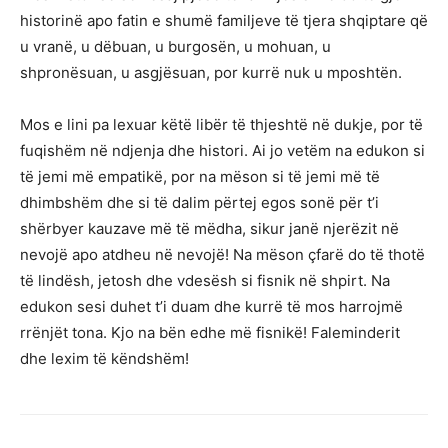
historinë apo fatin e shumë familjeve të tjera shqiptare që
u vranë, u dëbuan, u burgosën, u mohuan, u
shpronësuan, u asgjësuan, por kurrë nuk u mposhtën.
Mos e lini pa lexuar këtë libër të thjeshtë në dukje, por të
fuqishëm në ndjenja dhe histori. Ai jo vetëm na edukon si
të jemi më empatikë, por na mëson si të jemi më të
dhimbshëm dhe si të dalim përtej egos sonë për t’i
shërbyer kauzave më të mëdha, sikur janë njerëzit në
nevojë apo atdheu në nevojë! Na mëson çfarë do të thotë
të lindësh, jetosh dhe vdesësh si fisnik në shpirt. Na
edukon sesi duhet t’i duam dhe kurrë të mos harrojmë
rrënjët tona. Kjo na bën edhe më fisnikë! Faleminderit
dhe lexim të këndshëm!