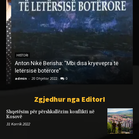
R
HISTORI
Anton Nikë Berisha: “Mbi disa kryevepra të
letërsisë botërore”
t
admin
-
20 Dhjetor 2022
0
a
Zgjedhur nga EditorI
Shqetësim për përshkallëzim konflikti në
Kosovë
31 Korrik 2022