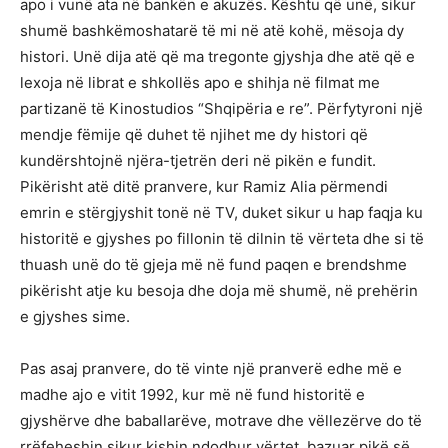
apo i vunë ata në bankën e akuzës. Kështu që unë, sikur
shumë bashkëmoshatarë të mi në atë kohë, mësoja dy
histori. Unë dija atë që ma tregonte gjyshja dhe atë që e
lexoja në librat e shkollës apo e shihja në filmat me
partizanë të Kinostudios “Shqipëria e re”. Përfytyroni një
mendje fëmije që duhet të njihet me dy histori që
kundërshtojnë njëra-tjetrën deri në pikën e fundit.
Pikërisht atë ditë pranvere, kur Ramiz Alia përmendi
emrin e stërgjyshit tonë në TV, duket sikur u hap faqja ku
historitë e gjyshes po fillonin të dilnin të vërteta dhe si të
thuash unë do të gjeja më në fund paqen e brendshme
pikërisht atje ku besoja dhe doja më shumë, në prehërin
e gjyshes sime.
Pas asaj pranvere, do të vinte një pranverë edhe më e
madhe ajo e vitit 1992, kur më në fund historitë e
gjyshërve dhe baballarëve, motrave dhe vëllezërve do të
rrëfeheshin sikur kishin ndodhur vërtet, bazuar pikë së