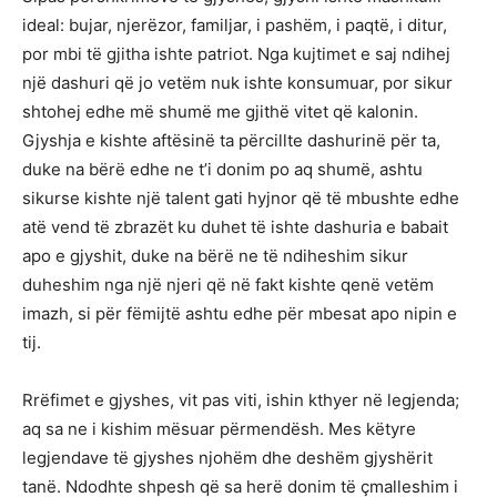
ideal: bujar, njerëzor, familjar, i pashëm, i paqtë, i ditur,
por mbi të gjitha ishte patriot. Nga kujtimet e saj ndihej
një dashuri që jo vetëm nuk ishte konsumuar, por sikur
shtohej edhe më shumë me gjithë vitet që kalonin.
Gjyshja e kishte aftësinë ta përcillte dashurinë për ta,
duke na bërë edhe ne t’i donim po aq shumë, ashtu
sikurse kishte një talent gati hyjnor që të mbushte edhe
atë vend të zbrazët ku duhet të ishte dashuria e babait
apo e gjyshit, duke na bërë ne të ndiheshim sikur
duheshim nga një njeri që në fakt kishte qenë vetëm
imazh, si për fëmijtë ashtu edhe për mbesat apo nipin e
tij.
Rrëfimet e gjyshes, vit pas viti, ishin kthyer në legjenda;
aq sa ne i kishim mësuar përmendësh. Mes këtyre
legjendave të gjyshes njohëm dhe deshëm gjyshërit
tanë. Ndodhte shpesh që sa herë donim të çmalleshim i