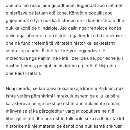
dhe ato më reale janë gojëdhënat, legjendat apo rrëfimet
e njerëzve që jetuan atë kohë. Këngët e popullit apo
gojëdhënat e tyre nuk ka historian që t’i kundërshtojë dhe
nuk ka kohë që t’i ndalojë. Ato dalin nga rrënojat e kohës,
dalin nga labirintet e errësirës, nga fondet e bibliotekave
dhe në fund rrëfejnë të vërtetën historike, saktësisht
ashtu siç ndodhi. Është falë këtyre legjendave të
mbledhura nga Pajtimi në këtë libër, që unë, por edhe ju i
dashur lexues, po njohim historinë e plotë të Hajredin
dhe Rauf Fratarit.
Ndaj mendoj se kur qava teksa lexoja librin e Pajtimit, nuk
ishte vetëm përshkrimi i mrekullueshëm që ai u ka bërë
karaktereve në një tekst që është dhe nuk është roman,
mënyra se si ka përzgjedhur vargjet popullore në një
libër që është dhe nuk është folklorik, si ka radhitur faktet
historike në një material që është dhe nuk është shkruar