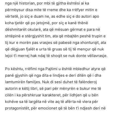
nga një historian, por mbi të gjitha ështësi ai ka
përmbysur disa mite të rreme dhe ka rrëfyer mitin e
vërtetë, jo siç e duam ne, as edhe siç e do autori apo
koha tjetër që po jetojmë, por siç e kanë thënë
dëshmitarët okularë, ata që mësuan gërmat e para në
shtëpinë e stërgjyshit tim, ata që mbajtën peshë trupin e
tij kur e morën pas vrasjes së pabesë nga xhonturqit, ata
që dëgjuan fjalët e urta të gruas së tij të mençur që nuk
lejoi t’i merrej hak ndaj të shoqit se nuk donte vëllavrasje.
Po kështu, rrëfimi nga Pajtimi u është mbledhur atyre që
panë gjyshin që nga dita e lindjes e deri ditën që i dha
lamtumirën familjes. Nuk di sesi duhet të falënderoj
autorin e këtij libri, së pari për mënyrën e bukur me të
cilën i ka përshkruar karakteret, për lidhjen që u bën
kohëve sa të largëta në vite aq të afërta në vlera për
protagonistët, për emocionet që të bën t’i ndjesh deri në