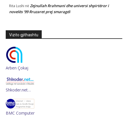
Zejnullah Rrahmani dhe universi shpirtëror i
Rita Lushi
në
novelës ‘99 Rruzaret prej smaragdi
Vizito gjithashtu
Arben Çokaj
Shkoder.net…
BMC Computer