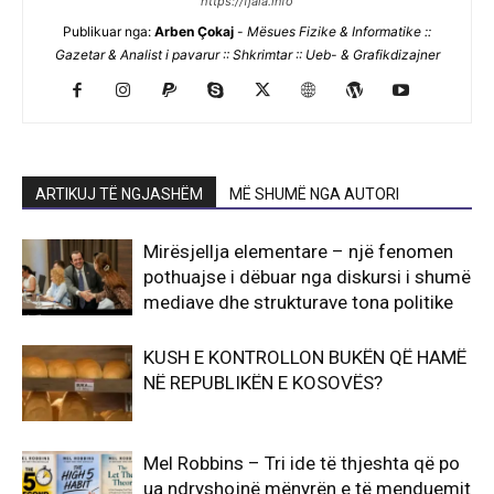
https://fjala.info
Publikuar nga:
Arben Çokaj
-
Mësues Fizike & Informatike ::
Gazetar & Analist i pavarur :: Shkrimtar :: Ueb- & Grafikdizajner
ARTIKUJ TË NGJASHËM
MË SHUMË NGA AUTORI
Mirësjellja elementare – një fenomen
pothuajse i dëbuar nga diskursi i shumë
mediave dhe strukturave tona politike
KUSH E KONTROLLON BUKËN QË HAMË
NË REPUBLIKËN E KOSOVËS?
Mel Robbins – Tri ide të thjeshta që po
ua ndryshojnë mënyrën e të menduemit