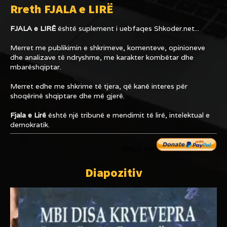
Rreth FJALA e LIRË
FJALA e LIRË
është suplement i uebfaqes
Shkoder.net...
Merret me publikimin e shkrimeve, komenteve, opinioneve
dhe analizave të ndryshme, me karakter kombëtar dhe
mbarëshqiptar.
Merret edhe me shkrime të tjera, që kanë interes për
shoqërinë shqiptare dhe më gjerë.
Fjala e Lirë
është një tribunë e mendimit të lirë, intelektual e
demokratik.
Dhuro me
Diapozitiv