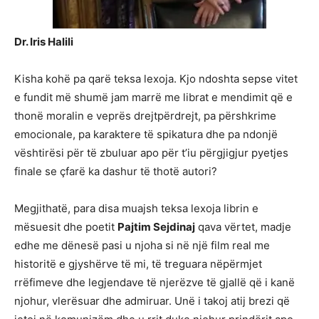
Dr. Iris Halili
Kisha kohë pa qarë teksa lexoja. Kjo ndoshta sepse vitet
e fundit më shumë jam marrë me librat e mendimit që e
thonë moralin e veprës drejtpërdrejt, pa përshkrime
emocionale, pa karaktere të spikatura dhe pa ndonjë
vështirësi për të zbuluar apo për t’iu përgjigjur pyetjes
finale se çfarë ka dashur të thotë autori?
Megjithatë, para disa muajsh teksa lexoja librin e
mësuesit dhe poetit
Pajtim Sejdinaj
qava vërtet, madje
edhe me dënesë pasi u njoha si në një film real me
historitë e gjyshërve të mi, të treguara nëpërmjet
rrëfimeve dhe legjendave të njerëzve të gjallë që i kanë
njohur, vlerësuar dhe admiruar. Unë i takoj atij brezi që