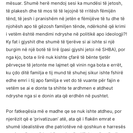
mësuar. Shumë herë mendoj sesi ka mundësi të jetosh,
të plakesh dhe të mos të të lejojnë të rritësh fëmijën
tënd, të jesh i pranishëm në jetën e fëmijëve të tu dhe të
njohësh apo të gëzosh familjen tënde, ndërkohë që krimi
i vetëm është mendimi ndryshe në politikë apo ideologji?!
Ky fat i gjyshit dhe shumë të tjerëve si ai ishte si një
burgim në një botë të lirë (pasi gjyshi jetoi në SHBA), por
nga kjo, bota e lirë nuk kishte çfarë të bënte tjetër
përveçse të jetonte me lajmet që vinin nga bota e errët,
ku çdo ditë familja e tij mund të shuhej sikur ishte fshirë
edhe emri i tij apo familja e vet do të vuante për fajin e
vetëm se ai e donte ta shihte te ardhmen e atdheut
ndryshe nga si e donin ata që erdhën në pushtet.
Por fatkeqësia më e madhe qe se nuk ishte atdheu, por
njerëzit që e ‘privatizuan’ atë, ata që i flakën emrat e
shumë idealistëve dhe patriotëve në qoshkun e harresës