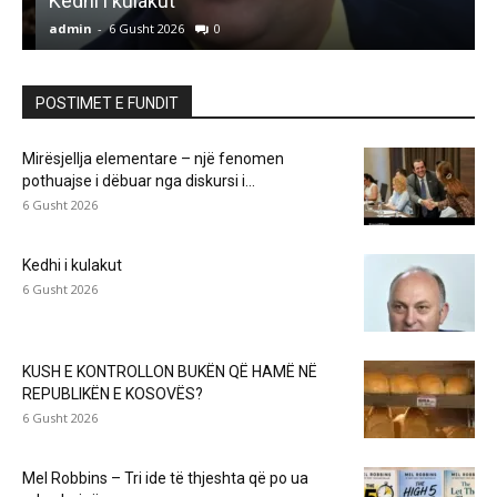
Kedhi i kulakut
admin
-
6 Gusht 2026
0
a
POSTIMET E FUNDIT
Mirësjellja elementare – një fenomen
pothuajse i dëbuar nga diskursi i...
6 Gusht 2026
Kedhi i kulakut
6 Gusht 2026
KUSH E KONTROLLON BUKËN QË HAMË NË
REPUBLIKËN E KOSOVËS?
6 Gusht 2026
Mel Robbins – Tri ide të thjeshta që po ua