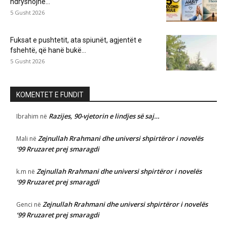
ndryshojnë...
5 Gusht 2026
Fuksat e pushtetit, ata spiunët, agjentët e
fshehtë, që hanë bukë...
5 Gusht 2026
KOMENTET E FUNDIT
Razijes, 90-vjetorin e lindjes së saj…
Ibrahim
në
Zejnullah Rrahmani dhe universi shpirtëror i novelës
Mali
në
‘99 Rruzaret prej smaragdi
Zejnullah Rrahmani dhe universi shpirtëror i novelës
k.m
në
‘99 Rruzaret prej smaragdi
Zejnullah Rrahmani dhe universi shpirtëror i novelës
Genci
në
‘99 Rruzaret prej smaragdi