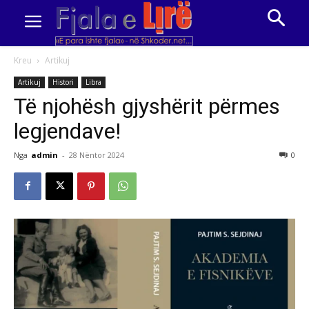
Kreu
Artikuj
Artikuj
Histori
Libra
Të njohësh gjyshërit përmes
legjendave!
Nga
admin
-
28 Nëntor 2024
0