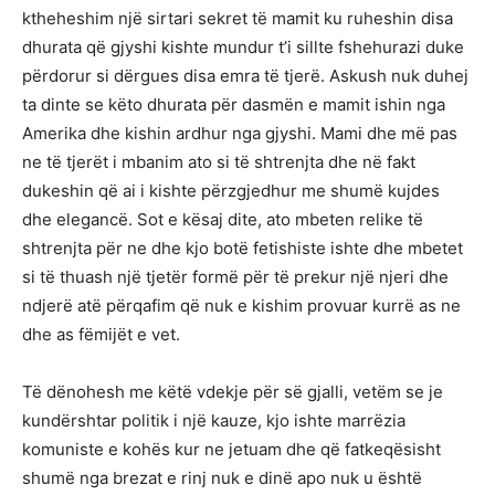
ktheheshim një sirtari sekret të mamit ku ruheshin disa
dhurata që gjyshi kishte mundur t’i sillte fshehurazi duke
përdorur si dërgues disa emra të tjerë. Askush nuk duhej
ta dinte se këto dhurata për dasmën e mamit ishin nga
Amerika dhe kishin ardhur nga gjyshi. Mami dhe më pas
ne të tjerët i mbanim ato si të shtrenjta dhe në fakt
dukeshin që ai i kishte përzgjedhur me shumë kujdes
dhe elegancë. Sot e kësaj dite, ato mbeten relike të
shtrenjta për ne dhe kjo botë fetishiste ishte dhe mbetet
si të thuash një tjetër formë për të prekur një njeri dhe
ndjerë atë përqafim që nuk e kishim provuar kurrë as ne
dhe as fëmijët e vet.
Të dënohesh me këtë vdekje për së gjalli, vetëm se je
kundërshtar politik i një kauze, kjo ishte marrëzia
komuniste e kohës kur ne jetuam dhe që fatkeqësisht
shumë nga brezat e rinj nuk e dinë apo nuk u është