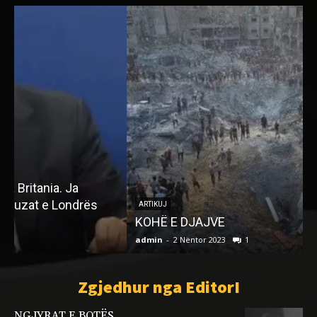
ARTIKUJ
KOHË E DJAJVE
admin
-
2 Nëntor 2023
1
a
Zgjedhur nga EditorI
NGJYRAT E BOTËS