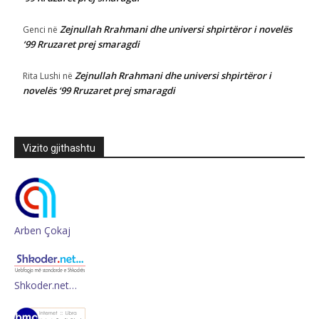
Zejnullah Rrahmani dhe universi shpirtëror i novelës
Genci
në
‘99 Rruzaret prej smaragdi
Zejnullah Rrahmani dhe universi shpirtëror i
Rita Lushi
në
novelës ‘99 Rruzaret prej smaragdi
Vizito gjithashtu
Arben Çokaj
Shkoder.net…