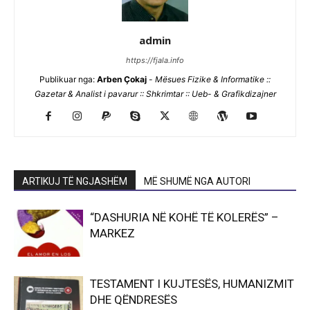
admin
https://fjala.info
Publikuar nga:
Arben Çokaj
-
Mësues Fizike & Informatike ::
Gazetar & Analist i pavarur :: Shkrimtar :: Ueb- & Grafikdizajner
ARTIKUJ TË NGJASHËM
MË SHUMË NGA AUTORI
“DASHURIA NË KOHË TË KOLERËS” –
MARKEZ
TESTAMENT I KUJTESËS, HUMANIZMIT
DHE QËNDRESËS