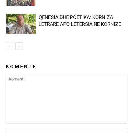
QENËSIA DHE POETIKA: KORNIZA
LETRARE APO LETËRSIA NË KORNIZË
K O M E N T E