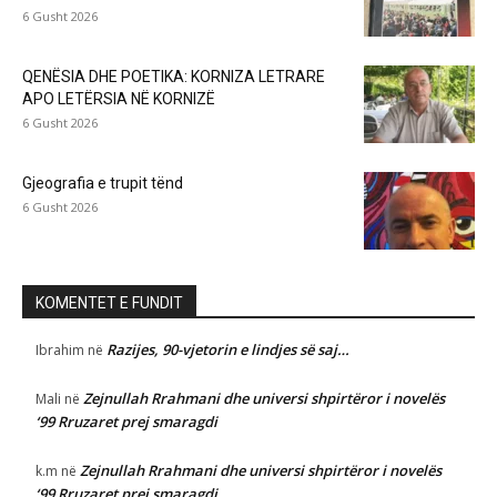
6 Gusht 2026
QENËSIA DHE POETIKA: KORNIZA LETRARE
APO LETËRSIA NË KORNIZË
6 Gusht 2026
Gjeografia e trupit tënd
6 Gusht 2026
KOMENTET E FUNDIT
Razijes, 90-vjetorin e lindjes së saj…
Ibrahim
në
Zejnullah Rrahmani dhe universi shpirtëror i novelës
Mali
në
‘99 Rruzaret prej smaragdi
Zejnullah Rrahmani dhe universi shpirtëror i novelës
k.m
në
‘99 Rruzaret prej smaragdi