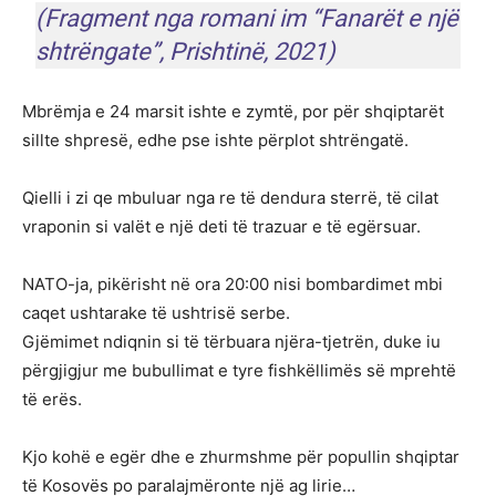
(Fragment nga romani im “Fanarët e një
shtrëngate”, Prishtinë, 2021)
Mbrëmja e 24 marsit ishte e zymtë, por për shqiptarët
sillte shpresë, edhe pse ishte përplot shtrëngatë.
Qielli i zi qe mbuluar nga re të dendura sterrë, të cilat
vraponin si valët e një deti të trazuar e të egërsuar.
NATO-ja, pikërisht në ora 20:00 nisi bombardimet mbi
caqet ushtarake të ushtrisë serbe.
Gjëmimet ndiqnin si të tërbuara njëra-tjetrën, duke iu
përgjigjur me bubullimat e tyre fishkëllimës së mprehtë
të erës.
Kjo kohë e egër dhe e zhurmshme për popullin shqiptar
të Kosovës po paralajmëronte një ag lirie…