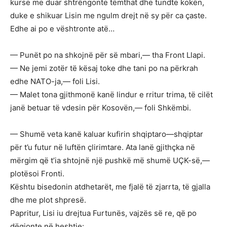
kurse me duar shtrëngonte tëmthat dhe tundte kokën,
duke e shikuar Lisin me ngulm drejt në sy për ca çaste.
Edhe ai po e vështronte atë…
— Punët po na shkojnë për së mbari,— tha Front Llapi.
— Ne jemi zotër të kësaj toke dhe tani po na përkrah
edhe NATO-ja,— foli Lisi.
— Malet tona gjithmonë kanë lindur e rritur trima, të cilët
janë betuar të vdesin për Kosovën,— foli Shkëmbi.
— Shumë veta kanë kaluar kufirin shqiptaro—shqiptar
për t’u futur në luftën çlirimtare. Ata lanë gjithçka në
mërgim që t’ia shtojnë një pushkë më shumë UÇK-së,—
plotësoi Fronti.
Kështu bisedonin atdhetarët, me fjalë të zjarrta, të gjalla
dhe me plot shpresë.
Papritur, Lisi iu drejtua Furtunës, vajzës së re, që po
dëgjonte në heshtje: