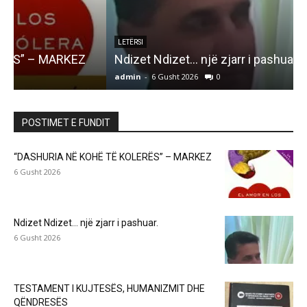
LETËRSI
Ndizet Ndizet… një zjarr i pashuar.
admin
-
6 Gusht 2026
0
a
POSTIMET E FUNDIT
“DASHURIA NË KOHË TË KOLERËS” – MARKEZ
6 Gusht 2026
Ndizet Ndizet… një zjarr i pashuar.
6 Gusht 2026
TESTAMENT I KUJTESËS, HUMANIZMIT DHE
QËNDRESËS