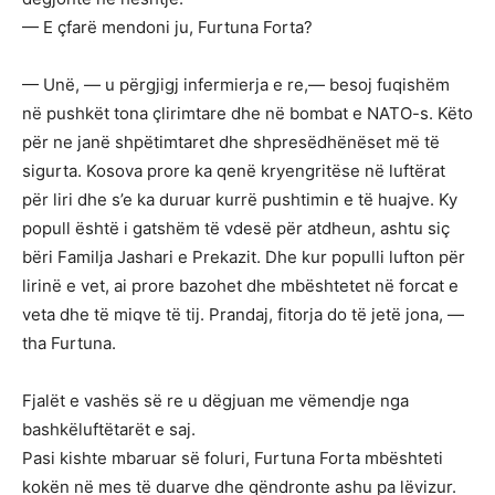
— E çfarë mendoni ju, Furtuna Forta?
— Unë, — u përgjigj infermierja e re,— besoj fuqishëm
në pushkët tona çlirimtare dhe në bombat e NATO-s. Këto
për ne janë shpëtimtaret dhe shpresëdhënëset më të
sigurta. Kosova prore ka qenë kryengritëse në luftërat
për liri dhe s’e ka duruar kurrë pushtimin e të huajve. Ky
popull është i gatshëm të vdesë për atdheun, ashtu siç
bëri Familja Jashari e Prekazit. Dhe kur populli lufton për
lirinë e vet, ai prore bazohet dhe mbështetet në forcat e
veta dhe të miqve të tij. Prandaj, fitorja do të jetë jona, —
tha Furtuna.
Fjalët e vashës së re u dëgjuan me vëmendje nga
bashkëluftëtarët e saj.
Pasi kishte mbaruar së foluri, Furtuna Forta mbështeti
kokën në mes të duarve dhe qëndronte ashu pa lëvizur.