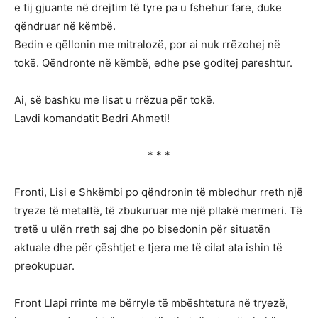
e tij gjuante në drejtim të tyre pa u fshehur fare, duke
qëndruar në këmbë.
Bedin e qëllonin me mitralozë, por ai nuk rrëzohej në
tokë. Qëndronte në këmbë, edhe pse goditej pareshtur.
Ai, së bashku me lisat u rrëzua për tokë.
Lavdi komandatit Bedri Ahmeti!
* * *
Fronti, Lisi e Shkëmbi po qëndronin të mbledhur rreth një
tryeze të metaltë, të zbukuruar me një pllakë mermeri. Të
tretë u ulën rreth saj dhe po bisedonin për situatën
aktuale dhe për çështjet e tjera me të cilat ata ishin të
preokupuar.
Front Llapi rrinte me bërryle të mbështetura në tryezë,