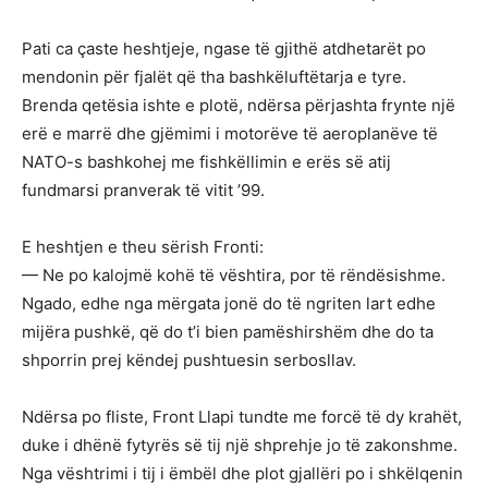
Pati ca çaste heshtjeje, ngase të gjithë atdhetarët po
mendonin për fjalët që tha bashkëluftëtarja e tyre.
Brenda qetësia ishte e plotë, ndërsa përjashta frynte një
erë e marrë dhe gjëmimi i motorëve të aeroplanëve të
NATO-s bashkohej me fishkëllimin e erës së atij
fundmarsi pranverak të vitit ’99.
E heshtjen e theu sërish Fronti:
— Ne po kalojmë kohë të vështira, por të rëndësishme.
Ngado, edhe nga mërgata jonë do të ngriten lart edhe
mijëra pushkë, që do t’i bien pamëshirshëm dhe do ta
shporrin prej këndej pushtuesin serbosllav.
Ndërsa po fliste, Front Llapi tundte me forcë të dy krahët,
duke i dhënë fytyrës së tij një shprehje jo të zakonshme.
Nga vështrimi i tij i ëmbël dhe plot gjallëri po i shkëlqenin