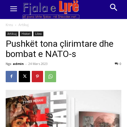
Kreu
Artikuj
Artikuj
Histori
Libra
Pushkët tona çlirimtare dhe
bombat e NATO-s
Nga
admin
-
24 Mars 2023
0