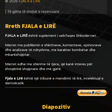
© 2026
FJALA e LIRË
| Të gjitha të drejtat e rezervuara
Rreth FJALA e LIRË
FJALA e LIRË
është suplement i uebfaqes
Shkoder.net...
Merret me publikimin e shkrimeve, komenteve, opinioneve
dhe analizave të ndryshme, me karakter kombëtar dhe
mbarëshqiptar.
Merret edhe me shkrime të tjera, që kanë interes për
shoqërinë shqiptare dhe më gjerë.
Fjala e Lirë
është një tribunë e mendimit të lirë, intelektual e
demokratik.
Dhuro me
Diapozitiv