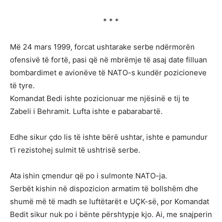
* * *
Më 24 mars 1999, forcat ushtarake serbe ndërmorën
ofensivë të fortë, pasi që në mbrëmje të asaj date filluan
bombardimet e avionëve të NATO-s kundër pozicioneve
të tyre.
Komandat Bedi ishte pozicionuar me njësinë e tij te
Zabeli i Behramit. Lufta ishte e pabarabartë.
Edhe sikur çdo lis të ishte bërë ushtar, ishte e pamundur
t’i rezistohej sulmit të ushtrisë serbe.
Ata ishin çmendur që po i sulmonte NATO-ja.
Serbët kishin në dispozicion armatim të bollshëm dhe
shumë më të madh se luftëtarët e UÇK-së, por Komandat
Bedit sikur nuk po i bënte përshtypje kjo. Ai, me snajperin