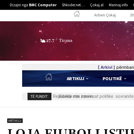
Dizajni nga
BMC Computer
Shkoder.net…
Çokaj.al
Marinaj.info
Arben Çokaj
S
27.7
C
Tirana
[ Arkivi ]
përmban 
ARTIKUJ
POLITIKË
Bisedë me zanën
TË FUNDIT:
ARTIKUJ