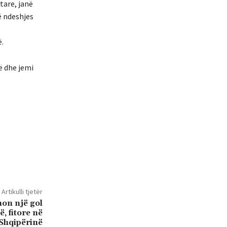
tare, janë
të ndeshjes
ë.
ë dhe jemi
Artikulli tjetër
non një gol
, fitore në
 Shqipërinë