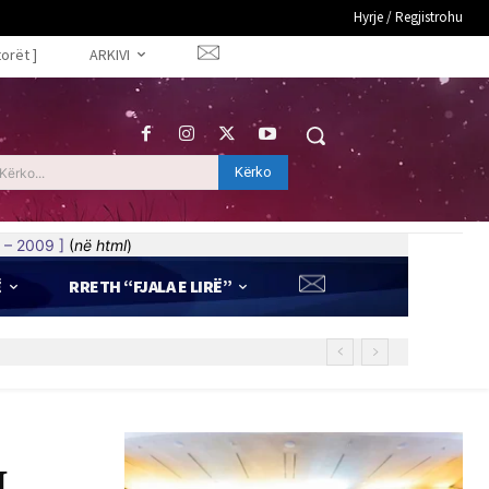
Hyrje / Regjistrohu
torët ]
ARKIVI
Kërko
Kërko...
 – 2009 ]
(
në html
)
Ë
RRETH “FJALA E LIRË”