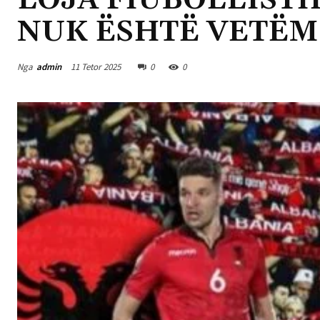
LOJA FIUBOLLISTIK
NUK ËSHTË VETËM 
Nga
admin
11 Tetor 2025
0
0