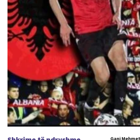
Shkrime të ndryshme
Gani Mehmet