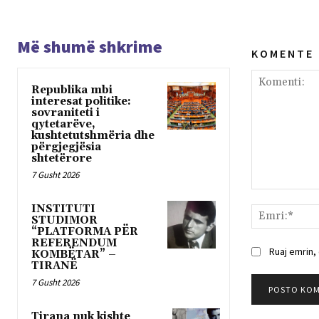
Më shumë shkrime
K O M E N T E
Republika mbi
interesat politike:
sovraniteti i
qytetarëve,
kushtetutshmëria dhe
përgjegjësia
shtetërore
7 Gusht 2026
Komenti:
INSTITUTI
STUDIMOR
“PLATFORMA PËR
REFERENDUM
Ruaj emrin,
KOMBËTAR” –
TIRANË
7 Gusht 2026
Tirana nuk kishte