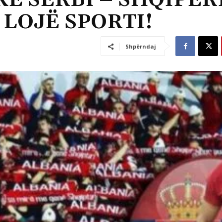
E SERBI – SHQIPËRI
LOJË SPORTI!
Shpërndaj