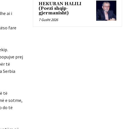
HEKURAN HALILI
(Poezi shqip-
gjermanisht)
he ai i
7 Gusht 2026
këso fare
ekip.
 popujve prej
për të
a Serbia
ë të
inë e sotme,
o do të