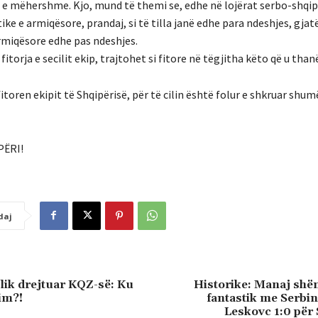
e mëhershme. Kjo, mund të themi se, edhe në lojërat serbo-shqip
tike e armiqësore, prandaj, si të tilla janë edhe para ndeshjes, gja
miqësore edhe pas ndeshjes.
fitorja e secilit ekip, trajtohet si fitore në tëgjitha këto që u than
itoren ekipit të Shqipërisë, për të cilin është folur e shkruar shum
PËRI!
daj
ik drejtuar KQZ-së: Ku
Historike: Manaj shë
im?!
fantastik me Serbinë
Leskovc 1:0 për