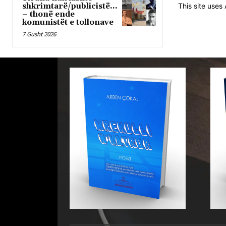
shkrimtarë/publicistë…
This site use
– thonë ende
komunistët e tollonave
7 Gusht 2026