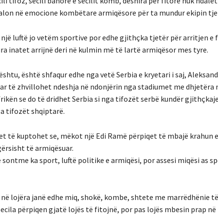
ecili tifoz, secili banorë e secilit komb, dëshira për fitore nuk ndal
kalon në emocione kombëtare armiqësore për ta mundur ekipin tje
 një luftë jo vetëm sportive por edhe gjithçka tjetër për arritjen e f
ra inatet arrijnë deri në kulmin më të lartë armiqësor mes tyre.
ështu, është shfaqur edhe nga vetë Serbia e kryetari i saj, Aleksandë
juar të zhvillohet ndeshja në ndonjërin nga stadiumet me dhjetëra 
rikën se do të dridhet Serbia si nga tifozët serbë kundër gjithçkaj
a tifozët shqiptarë.
t të kuptohet se, mëkot një Edi Ramë përpiqet të mbajë krahun e 
gërsisht të armiqësuar.
e sontme ka sport, luftë politike e armiqësi, por assesi miqësi as sp
në lojëra janë edhe miq, shokë, kombe, shtete me marrëdhënie të
 secila përpiqen gjatë lojës të fitojnë, por pas lojës mbesin prap në