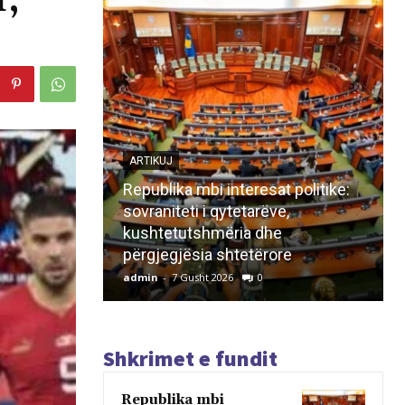
,
ARTIKUJ
Republika mbi interesat politike:
sovraniteti i qytetarëve,
kushtetutshmëria dhe
përgjegjësia shtetërore
admin
-
7 Gusht 2026
0
Shkrimet e fundit
Republika mbi