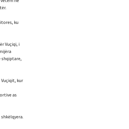
et vetëm në
tër.
itores, ku
r Vuçiqi, i
mijëra
e shqiptare,
Vuçiqit, kur
ortive as
 shkëlqyera.