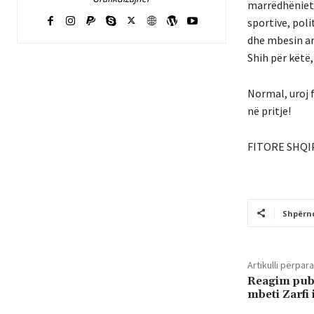
marrëdhëniet 
sportive, poli
dhe mbesin ar
Shih për këtë, 
Normal, uroj f
në pritje!
FITORE SHQI
Shpërn
Artikulli përpara
Reagim publ
mbeti Zarfi 