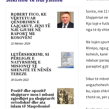
Sonte, më 11 t
ROBERT FICO, KE
Shqipërisë në
VËRTETUAR
QËNDRIMIN E
Kjo lojë e fut
LAJÇAKUT, JENI TË
nga të dy shte
NJË GJUHE NË
RAPORT ME
KOSOVËN!
Në lojën sport
22 Nëntor 2024
Mirëpo, nga gj
kohësh, kanë k
LETËRSHKRIMI, SI
PËRLIGJE E
ndaluar paraq
NATYRSHME E
paraqitet gji
MISIONIT TË
SHENJTË TË NËNËS
TEREZE
Sikur të mbre
30 Gusht 2022
angazhoheshin
ku, sipas shkr
Pozitë dhe opozitë
shqiptare mos i mbani
thotë se, për 
zgjedhjet pa shqiptarët
ortodoksë dhe ata
islam të Maqedonisë