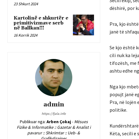
Secili ekip, s
23 Shkurt 2024
dëshirë, por 
Kartolinë e shkurtër e
primitivizmave serb
Pra, kjo është
në Ballkan!!!
janë të shfaqu
16 Korrik 2024
Se kjo është k
cili nuk ka le
tifozësh, me f
ashtu edhe ng
Nga kjo mbete
popujt janë e
Pra, në lojën 
admin
politike.
https://fjala.info
Publikuar nga:
Arben Çokaj
-
Mësues
Kundërshtarë 
Fizike & Informatike :: Gazetar & Analist i
pavarur :: Shkrimtar :: Ueb- &
Këta, secili e
Grafikdizajner