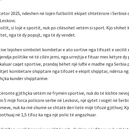
etor 2025, ndeshen në lojën futbollit ekipet shtetërore i Serbisë d
 Leskovc.
bollit, si lojë e sportit, nuk po cilësohet vetëm si sport. Kjo shihet 
tet, nga të dy popujt, nga të dy vendet.
ive lejohen simbolet kombëtar e ato sortive nga tifozët e secilit 
endja politike në të cilën jemi, nga urrejtja e fituar mes këtyre dy
aluar caqet sportive, prandaj bëhet një luftë e madhe nga Serbia 
itjet kombëtare shqiptare nga tifozët e ekipit shqiptar, ndërsa ng
thçka kundër shqiptarëve.
tëronte gjithçka vetëm në frymën sportive, nuk do të kishte nevoj
 5 mijë forca policore serbe në Leskovc, një qytet i vogël në Serb
imeve, nuk ka më shumë se shtatë deri tetë mijë tifozë gjithsej. Kj
pothuaj në 1,5 tifoz ka nga një polic të angazhuar.