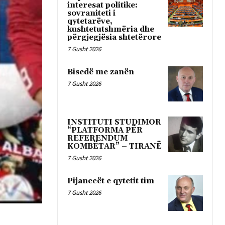
interesat politike:
sovraniteti i
qytetarëve,
kushtetutshmëria dhe
përgjegjësia shtetërore
7 Gusht 2026
Bisedë me zanën
7 Gusht 2026
INSTITUTI STUDIMOR
“PLATFORMA PËR
REFERENDUM
KOMBËTAR” – TIRANË
7 Gusht 2026
Pijanecët e qytetit tim
7 Gusht 2026