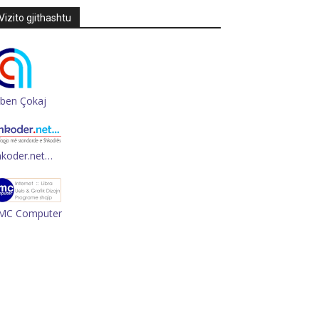
Vizito gjithashtu
rben Çokaj
hkoder.net…
MC Computer