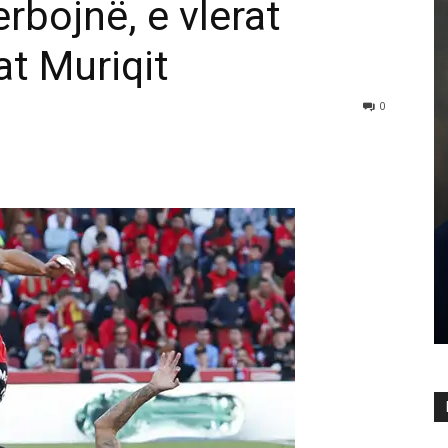
rbojnë, e vlerat
dat Muriqit
0
ARTIKUJ
Republika mbi interesat politike:
sovraniteti i qytetarëve,
kushtetutshmëria dhe përgjegjësia
shtetërore
admin
-
7 Gusht 2026
0