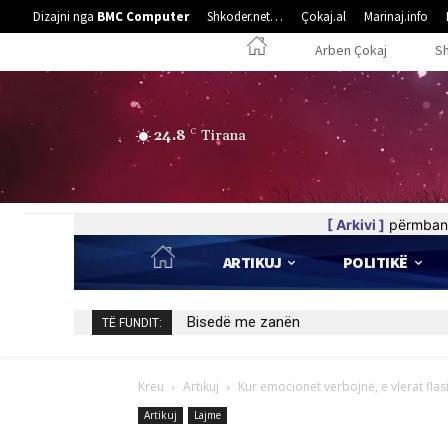
Dizajni nga
BMC Computer
Shkoder.net…
Çokaj.al
Marinaj.info
Arben Çokaj
S
24.8
C
Tirana
[ Arkivi ]
përmban 
ARTIKUJ
POLITIKË
Bisedë me zanën
INSTITUTI STUDIMOR “PLATFORMA P
TË FUNDIT:
Kreu
Artikuj
Kur emocionet verbojnë, e vlerat flasi
Artikuj
Lajme