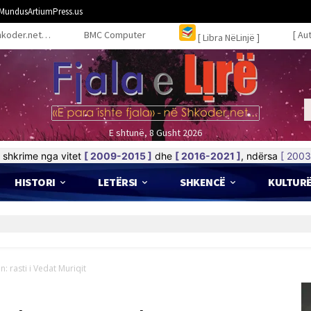
MundusArtiumPress.us
hkoder.net…
BMC Computer
[ Au
[ Libra NëLinjë ]
E shtunë, 8 Gusht 2026
shkrime nga vitet
[ 2009-2015 ]
dhe
[ 2016-2021 ]
, ndërsa
[ 2003
HISTORI
LETËRSI
SHKENCË
KULTUR
ËR REFERENDUM KOMBËTAR” – TIRANË
n: rasti i Vedat Muriqit