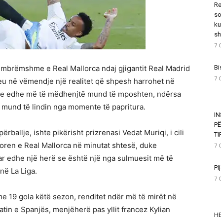
Re
so
ku
sh
7 
e mbrëmshme e Real Mallorca ndaj gjigantit Real Madrid
Bi
7 
heu në vëmendje një realitet që shpesh harrohet në
 se edhe më të mëdhenjtë mund të mposhten, ndërsa
 mund të lindin nga momente të papritura.
I
P
ërballje, ishte pikërisht prizrenasi Vedat Muriqi, i cili
T
itoren e Real Mallorca në minutat shtesë, duke
7 
 edhe një herë se është një nga sulmuesit më të
Pi
 në La Liga.
7 
me 19 gola këtë sezon, renditet ndër më të mirët në
tin e Spanjës, menjëherë pas yllit francez Kylian
HE