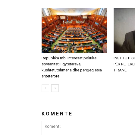
Republika mbi interesat politike:
INSTITUTI 
sovraniteti i qytetarëve,
PËR REFER
kushtetutshmëria dhe përgjegjësia
TIRANË
shtetërore
K O M E N T E