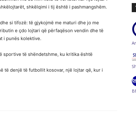
hkëlojtarët, shkëlqimi i tij është i pashmangshëm.
he si tifozë: të gjykojmë me maturi dhe jo me
ibutin e çdo lojtari që përfaqëson vendin dhe të
t i punës kolektive.
A
 sportive të shëndetshme, ku kritika është
S
ë denjë të futbollit kosovar, një lojtar që, kur i
B