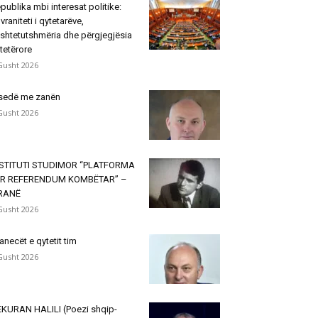
publika mbi interesat politike:
vraniteti i qytetarëve,
shtetutshmëria dhe përgjegjësia
tetërore
Gusht 2026
sedë me zanën
Gusht 2026
NSTITUTI STUDIMOR “PLATFORMA
ËR REFERENDUM KOMBËTAR” –
IRANË
Gusht 2026
janecët e qytetit tim
Gusht 2026
KURAN HALILI (Poezi shqip-