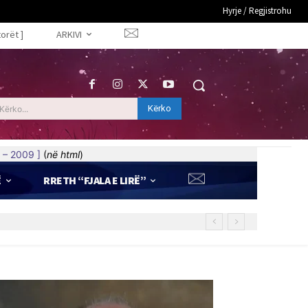
Hyrje / Regjistrohu
torët ]
ARKIVI
Kërko
Kërko...
 – 2009 ]
(
në html
)
Ë
RRETH “FJALA E LIRË”