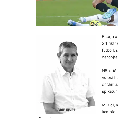
Fitorja 
2:1 rikt
futboll:
heronjtë
Në këtë p
vulosi f
dëshmuar
spikatur
Muriqi, 
kampiona