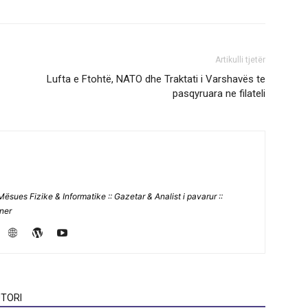
Artikulli tjetër
Lufta e Ftohtë, NATO dhe Traktati i Varshavës te
pasqyruara ne filateli
Mësues Fizike & Informatike :: Gazetar & Analist i pavarur ::
jner
TORI