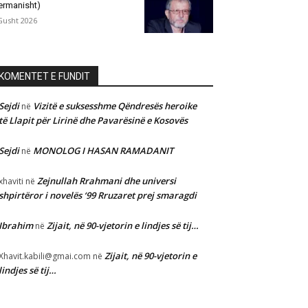
ermanisht)
Gusht 2026
KOMENTET E FUNDIT
Sejdi
Vizitë e suksesshme Qëndresës heroike
në
të Llapit për Lirinë dhe Pavarësinë e Kosovës
Sejdi
MONOLOG I HASAN RAMADANIT
në
Zejnullah Rrahmani dhe universi
xhaviti
në
shpirtëror i novelës ‘99 Rruzaret prej smaragdi
Ibrahim
Zijait, në 90-vjetorin e lindjes së tij…
në
Zijait, në 90-vjetorin e
Xhavit.kabili@gmai.com
në
lindjes së tij…