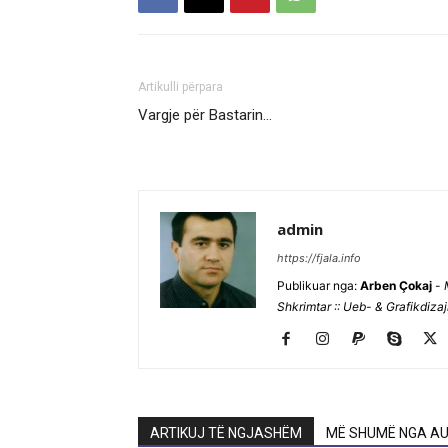
Artikulli përpara
Vargje për Bastarin…
admin
https://fjala.info
Publikuar nga:
Arben Çokaj
-
Shkrimtar :: Ueb- & Grafikdiza
ARTIKUJ TË NGJASHËM
MË SHUMË NGA AU