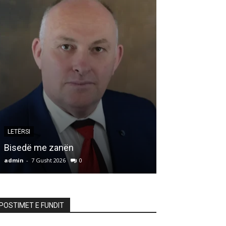
ARTIKUJ
INSTITUTI ST
LETËRSI
“PLATFORMA 
Bisedë me zanën
KOMBËTAR” –
admin
-
7 Gusht 2026
0
admin
-
7 Gusht 20
POSTIMET E FUNDIT