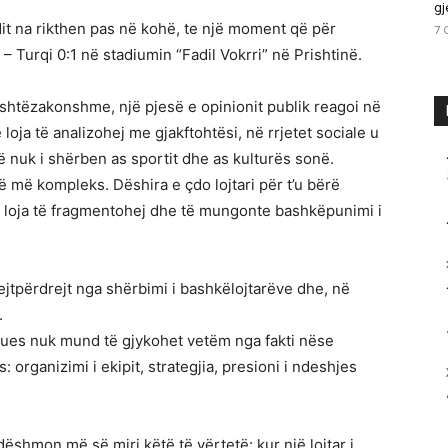
gj
dit na rikthen pas në kohë, te një moment që për
7 
 – Turqi 0:1 në stadiumin “Fadil Vokrri” në Prishtinë.
shtëzakonshme, një pjesë e opinionit publik reagoi në
loja të analizohej me gjakftohtësi, në rrjetet sociale u
që nuk i shërben as sportit dhe as kulturës sonë.
më më kompleks. Dëshira e çdo lojtari për t’u bërë
ë loja të fragmentohej dhe të mungonte bashkëpunimi i
ejtpërdrejt nga shërbimi i bashkëlojtarëve dhe, në
.
lmues nuk mund të gjykohet vetëm nga fakti nëse
 organizimi i ekipit, strategjia, presioni i ndeshjes
ëshmon më së miri këtë të vërtetë: kur një lojtar i