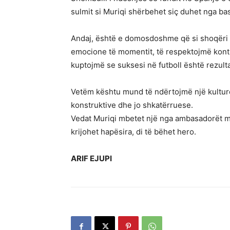
sulmit si Muriqi shërbehet siç duhet nga bas
Andaj, është e domosdoshme që si shoqëri d
emocione të momentit, të respektojmë kontr
kuptojmë se suksesi në futboll është rezulta
Vetëm kështu mund të ndërtojmë një kulturë
konstruktive dhe jo shkatërruese.
Vedat Muriqi mbetet një nga ambasadorët më t
krijohet hapësira, di të bëhet hero.
ARIF EJUPI