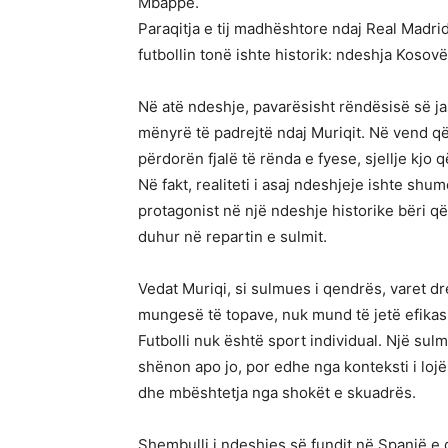
Mbappé.
Paraqitja e tij madhështore ndaj Real Madri
futbollin tonë ishte historik: ndeshja Kosovë
Në atë ndeshje, pavarësisht rëndësisë së ja
mënyrë të padrejtë ndaj Muriqit. Në vend që 
përdorën fjalë të rënda e fyese, sjellje kjo 
Në fakt, realiteti i asaj ndeshjeje ishte shu
protagonist në një ndeshje historike bëri q
duhur në repartin e sulmit.
Vedat Muriqi, si sulmues i qendrës, varet dr
mungesë të topave, nuk mund të jetë efikas
Futbolli nuk është sport individual. Një su
shënon apo jo, por edhe nga konteksti i lojës:
dhe mbështetja nga shokët e skuadrës.
Shembulli i ndeshjes së fundit në Spanjë e d