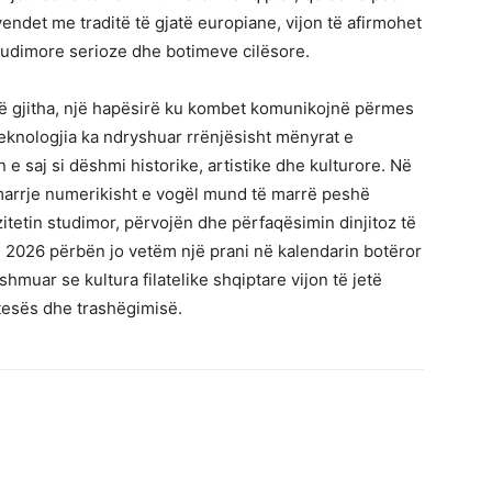
ndet me traditë të gjatë europiane, vijon të afirmohet
dimore serioze dhe botimeve cilësore.
të gjitha, një hapësirë ku kombet komunikojnë përmes
eknologjia ka ndryshuar rrënjësisht mënyrat e
n e saj si dëshmi historike, artistike dhe kulturore. Në
arrje numerikisht e vogël mund të marrë peshë
tetin studimor, përvojën dhe përfaqësimin dinjitoz të
n 2026 përbën jo vetëm një prani në kalendarin botëror
shmuar se kultura filatelike shqiptare vijon të jetë
jtesës dhe trashëgimisë.