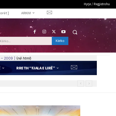
Hyrje / Regjistrohu
torët ]
ARKIVI
Kërko
Kërko...
 – 2009 ]
(
në html
)
Ë
RRETH “FJALA E LIRË”