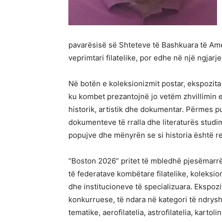
pavarësisë së Shteteve të Bashkuara të Ame
veprimtari filatelike, por edhe në një ngjar
Në botën e koleksionizmit postar, ekspozita
ku kombet prezantojnë jo vetëm zhvillimin e k
historik, artistik dhe dokumentar. Përmes pu
dokumenteve të rralla dhe literaturës studim
popujve dhe mënyrën se si historia është r
“Boston 2026” pritet të mbledhë pjesëmarrë
të federatave kombëtare filatelike, koleksi
dhe institucioneve të specializuara. Ekspozi
konkurruese, të ndara në kategori të ndryshme 
tematike, aerofilatelia, astrofilatelia, kartoli