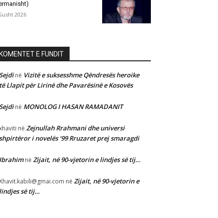
ermanisht)
Gusht 2026
KOMENTET E FUNDIT
Sejdi
Vizitë e suksesshme Qëndresës heroike
në
të Llapit për Lirinë dhe Pavarësinë e Kosovës
Sejdi
MONOLOG I HASAN RAMADANIT
në
Zejnullah Rrahmani dhe universi
xhaviti
në
shpirtëror i novelës ‘99 Rruzaret prej smaragdi
Ibrahim
Zijait, në 90-vjetorin e lindjes së tij…
në
Zijait, në 90-vjetorin e
Xhavit.kabili@gmai.com
në
lindjes së tij…