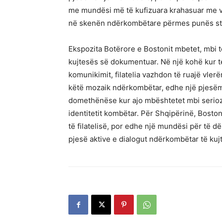
me mundësi më të kufizuara krahasuar me ve
në skenën ndërkombëtare përmes punës stu
Ekspozita Botërore e Bostonit mbetet, mbi 
kujtesës së dokumentuar. Në një kohë kur t
komunikimit, filatelia vazhdon të ruajë vlerë
këtë mozaik ndërkombëtar, edhe një pjesëm
domethënëse kur ajo mbështetet mbi seriozi
identitetit kombëtar. Për Shqipërinë, Bosto
të filatelisë, por edhe një mundësi për të dë
pjesë aktive e dialogut ndërkombëtar të ku