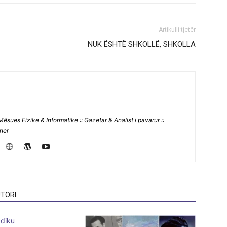
Artikulli tjetër
NUK ËSHTË SHKOLLË, SHKOLLA
Mësues Fizike & Informatike :: Gazetar & Analist i pavarur ::
jner
TORI