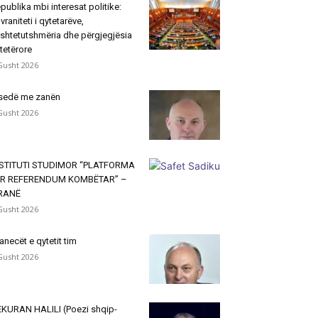
publika mbi interesat politike:
vraniteti i qytetarëve,
shtetutshmëria dhe përgjegjësia
tetërore
Gusht 2026
sedë me zanën
Gusht 2026
NSTITUTI STUDIMOR “PLATFORMA
ËR REFERENDUM KOMBËTAR” –
IRANË
Gusht 2026
janecët e qytetit tim
Gusht 2026
KURAN HALILI (Poezi shqip-