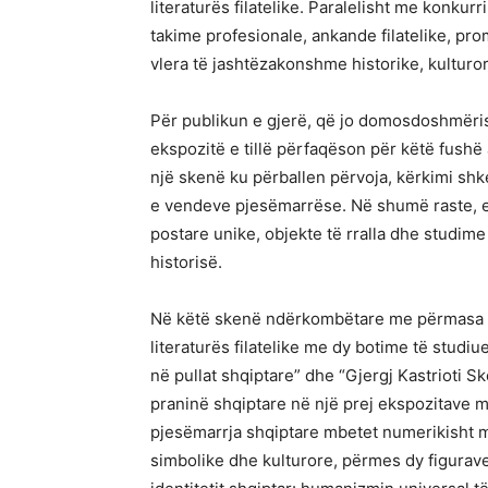
literaturës filatelike. Paralelisht me konk
takime profesionale, ankande filatelike, 
vlera të jashtëzakonshme historike, kulturor
Për publikun e gjerë, që jo domosdoshmërish
ekspozitë e tillë përfaqëson për këtë fushë
një skenë ku përballen përvoja, kërkimi shk
e vendeve pjesëmarrëse. Në shumë raste, ek
postare unike, objekte të rralla dhe studime
historisë.
Në këtë skenë ndërkombëtare me përmasa t
literaturës filatelike me dy botime të studi
në pullat shqiptare” dhe “Gjergj Kastrioti 
praninë shqiptare në një prej ekspozitave më
pjesëmarrja shqiptare mbetet numerikisht 
simbolike dhe kulturore, përmes dy figura