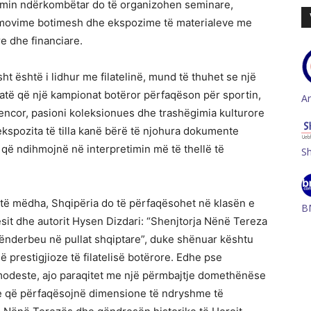
urrimin ndërkombëtar do të organizohen seminare,
promovime botimesh dhe ekspozime të materialeve me
e dhe financiare.
t është i lidhur me filatelinë, mund të thuhet se një
 atë që një kampionat botëror përfaqëson për sportin,
A
encor, pasioni koleksionues dhe trashëgimia kulturore
spozita të tilla kanë bërë të njohura dokumente
 që ndihmojnë në interpretimin më të thellë të
S
ë mëdha, Shqipëria do të përfaqësohet në klasën e
B
uesit dhe autorit Hysen Dizdari: “Shenjtorja Nënë Tereza
Skënderbeu në pullat shqiptare”, duke shënuar kështu
 prestigjioze të filatelisë botërore. Edhe pse
modeste, ajo paraqitet me një përmbajtje domethënëse
ve që përfaqësojnë dimensione të ndryshme të