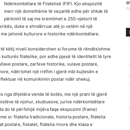
gj
Ndërkombëtare të Filatelisë (FIP). Kjo ekspozitë
7 
merr një domethënie të veçantë edhe për shkak të
përkimit të saj me kremtimet e 250-vjetorit të
rikës, duke e shndërruar atë jo vetëm në një
je me jehonë kulturore e historike ndërkombëtare.
 të këtij niveli konsiderohen si forume të rëndësishme
ulturës filatelike, por edhe pjesë të identitetit të tyre
llave postare, zarfeve historike, vulave postare,
ore, ndërtohet një rrëfim i gjerë mbi kujtesën e
eflektuar në komunikimin postar ndër shekuj.
s nga dhjetëra vende të botës, me një prani të gjerë
onistëve të njohur, studiuesve, jurive ndërkombëtare
ta do të përfshijë mijëra faqe ekspozimi (frame)
si: filatelia tradicionale, historia postare, filatelia
nat postare, fiskalet, filatelia rinore dhe klasa e