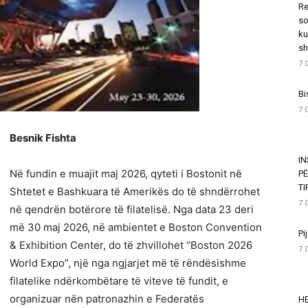
Re
so
ku
sh
7 
Bi
7 
Besnik Fishta
I
Në fundin e muajit maj 2026, qyteti i Bostonit në
P
T
Shtetet e Bashkuara të Amerikës do të shndërrohet
7 
në qendrën botërore të filatelisë. Nga data 23 deri
më 30 maj 2026, në ambientet e Boston Convention
Pi
& Exhibition Center, do të zhvillohet “Boston 2026
7 
World Expo”, një nga ngjarjet më të rëndësishme
filatelike ndërkombëtare të viteve të fundit, e
organizuar nën patronazhin e Federatës
HE