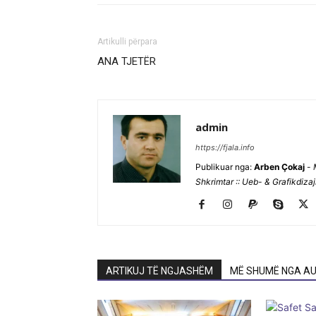
Artikulli përpara
ANA TJETËR
admin
https://fjala.info
Publikuar nga:
Arben Çokaj
-
Shkrimtar :: Ueb- & Grafikdiza
ARTIKUJ TË NGJASHËM
MË SHUMË NGA AU