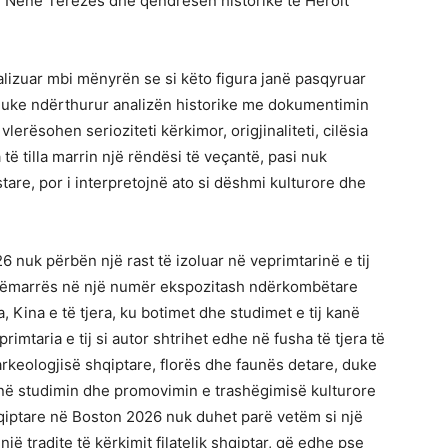
të Nënë Terezës dhe qëndresën historike të Heroit
alizuar mbi mënyrën se si këto figura janë pasqyruar
, duke ndërthurur analizën historike me dokumentimin
u vlerësohen serioziteti kërkimor, origjinaliteti, cilësia
ë tilla marrin një rëndësi të veçantë, pasi nuk
are, por i interpretojnë ato si dëshmi kulturore dhe
 nuk përbën një rast të izoluar në veprimtarinë e tij
sëmarrës në një numër ekspozitash ndërkombëtare
ra, Kina e të tjera, ku botimet dhe studimet e tij kanë
mtaria e tij si autor shtrihet edhe në fusha të tjera të
arkeologjisë shqiptare, florës dhe faunës detare, duke
ë studimin dhe promovimin e trashëgimisë kulturore
hqiptare në Boston 2026 nuk duhet parë vetëm si një
një tradite të kërkimit filatelik shqiptar, që edhe pse