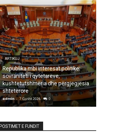
ARTIKUJ
Republika mbi interesat politike:
sovraniteti i qytetarëve,
LETËRSI
kushtetutshmëria dhe përgjegjësia
shtetërore
Bisedë me za
admin
-
7 Gusht 2026
0
admin
-
7 Gusht 20
POSTIMET E FUNDIT