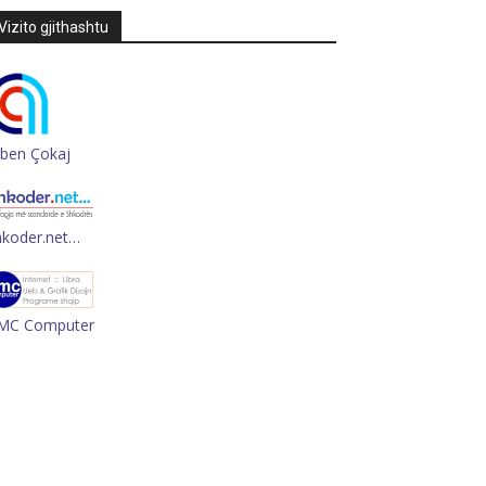
Vizito gjithashtu
rben Çokaj
hkoder.net…
MC Computer