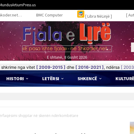
MundusArtiumPress.us
hkoder.net…
BMC Computer
[ Au
[ Libra NëLinjë ]
E shtunë, 8 Gusht 2026
shkrime nga vitet
[ 2009-2015 ]
dhe
[ 2016-2021 ]
, ndërsa
[ 2003
HISTORI
LETËRSI
SHKENCË
KULTUR
 përfaqësimi shqiptar në skenën ndërkombëtare