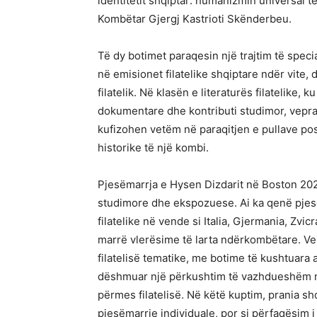
identitetit shqiptar: humanizmin universal 
Kombëtar Gjergj Kastrioti Skënderbeu.
Të dy botimet paraqesin një trajtim të speci
në emisionet filatelike shqiptare ndër vite
filatelik. Në klasën e literaturës filatelike, k
dokumentare dhe kontributi studimor, vepra t
kufizohen vetëm në paraqitjen e pullave post
historike të një kombi.
Pjesëmarrja e Hysen Dizdarit në Boston 2026
studimore dhe ekspozuese. Ai ka qenë pje
filatelike në vende si Italia, Gjermania, Zvic
marrë vlerësime të larta ndërkombëtare. Vepri
filatelisë tematike, me botime të kushtuara 
dëshmuar një përkushtim të vazhdueshëm n
përmes filatelisë. Në këtë kuptim, prania s
pjesëmarrje individuale, por si përfaqësim i 