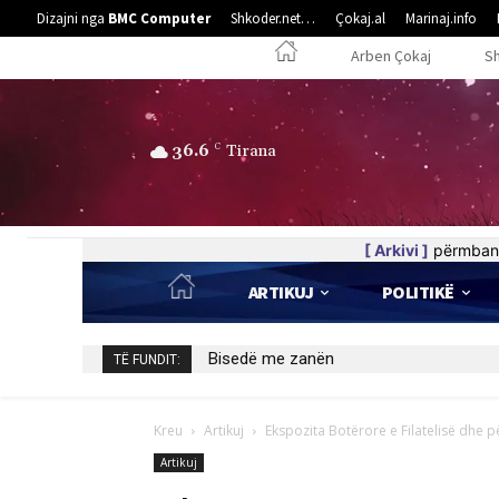
Dizajni nga
BMC Computer
Shkoder.net…
Çokaj.al
Marinaj.info
Arben Çokaj
S
36.6
C
Tirana
[ Arkivi ]
përmban 
ARTIKUJ
POLITIKË
Bisedë me zanën
TË FUNDIT:
Kreu
Artikuj
Ekspozita Botërore e Filatelisë dhe
Artikuj