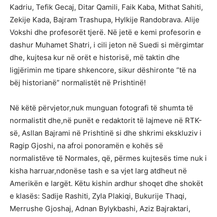
Kadriu, Tefik Gecaj, Ditar Qamili, Faik Kaba, Mithat Sahiti,
Zekije Kada, Bajram Trashupa, Hylkije Randobrava. Alije
Vokshi dhe profesorët tjerë. Në jetë e kemi profesorin e
dashur Muhamet Shatri, i cili jeton në Suedi si mërgimtar
dhe, kujtesa kur në orët e historisë, më taktin dhe
ligjërimin me tipare shkencore, sikur dëshironte “të na
bëj historianë” normalistët në Prishtinë!
Në këtë përvjetor,nuk munguan fotografi të shumta të
normalistit dhe,në punët e redaktorit të lajmeve në RTK-
së, Asllan Bajrami në Prishtinë si dhe shkrimi ekskluziv i
Ragip Gjoshi, na afroi ponoramën e kohës së
normalistëve të Normales, që, përmes kujtesës time nuk i
kisha harruar,ndonëse tash e sa vjet larg atdheut në
Amerikën e largët. Këtu kishin ardhur shoqet dhe shokët
e klasës: Sadije Rashiti, Zyla Plakiqi, Bukurije Thaqi,
Merrushe Gjoshaj, Adnan Bylykbashi, Aziz Bajraktari,