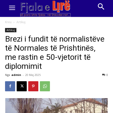
Kreu
Artikuj
Artikuj
Brezi i fundit të normalistëve
të Normales të Prishtinës,
me rastin e 50-vjetorit të
diplomimit
Nga
admin
-
20 Maj 2025
0