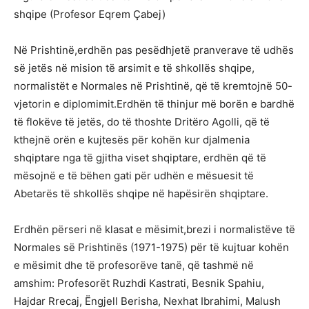
shqipe (Profesor Eqrem Çabej)
Në Prishtinë,erdhën pas pesëdhjetë pranverave të udhës
së jetës në mision të arsimit e të shkollës shqipe,
normalistët e Normales në Prishtinë, që të kremtojnë 50-
vjetorin e diplomimit.Erdhën të thinjur më borën e bardhë
të flokëve të jetës, do të thoshte Dritëro Agolli, që të
kthejnë orën e kujtesës për kohën kur djalmenia
shqiptare nga të gjitha viset shqiptare, erdhën që të
mësojnë e të bëhen gati për udhën e mësuesit të
Abetarës të shkollës shqipe në hapësirën shqiptare.
Erdhën përseri në klasat e mësimit,brezi i normalistëve të
Normales së Prishtinës (1971-1975) për të kujtuar kohën
e mësimit dhe të profesorëve tanë, që tashmë në
amshim: Profesorët Ruzhdi Kastrati, Besnik Spahiu,
Hajdar Rrecaj, Ëngjell Berisha, Nexhat Ibrahimi, Malush