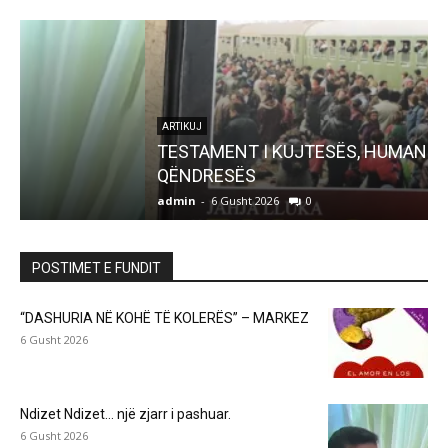
ARTIKUJ
TESTAMENT I KUJTESËS, HUMANIZMIT DHE
QËNDRESËS
admin
-
6 Gusht 2026
0
a
POSTIMET E FUNDIT
“DASHURIA NË KOHË TË KOLERËS” – MARKEZ
6 Gusht 2026
Ndizet Ndizet… një zjarr i pashuar.
6 Gusht 2026