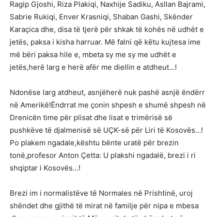
Ragip Gjoshi, Riza Plakiqi, Naxhije Sadiku, Asllan Bajrami,
Sabrie Rukiqi, Enver Krasniqi, Shaban Gashi, Skënder
Karaçica dhe, disa të tjerë për shkak të kohës në udhët e
jetës, paksa i kisha harruar. Më falni që këtu kujtesa ime
më bëri paksa hile e, mbeta sy me sy me udhët e
jetës,herë larg e herë afër me diellin e atdheut…!
Ndonëse larg atdheut, asnjëherë nuk pashë asnjë ëndërr
në Amerikë!Ëndrrat me çonin shpesh e shumë shpesh në
Drenicën time për plisat dhe lisat e trimërisë së
pushkëve të djalmenisë së UÇK-së për Liri të Kosovës…!
Po plakem ngadale,kështu bënte uratë për brezin
tonë,profesor Anton Çetta: U plakshi ngadalë, brezi i ri
shqiptar i Kosovës…!
Brezi im i normalistëve të Normales në Prishtinë, uroj
shëndet dhe gjithë të mirat në familje për nipa e mbesa