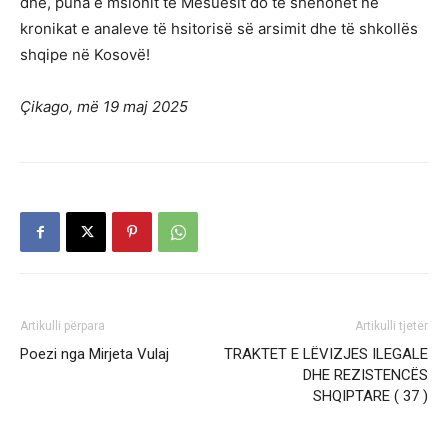
dhe, puna e msionit të Mësuesit do të shënohet në
kronikat e analeve të hsitorisë së arsimit dhe të shkollës
shqipe në Kosovë!
Çikago, më 19 maj 2025
Artikulli përpara
Artikulli tjetër
Poezi nga Mirjeta Vulaj
TRAKTET E LËVIZJES ILEGALE
DHE REZISTENCËS
SHQIPTARE ( 37 )