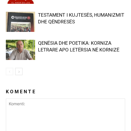
TESTAMENT I KUJTESËS, HUMANIZMIT
DHE QËNDRESËS
QENËSIA DHE POETIKA: KORNIZA
LETRARE APO LETËRSIA NË KORNIZË
K O M E N T E