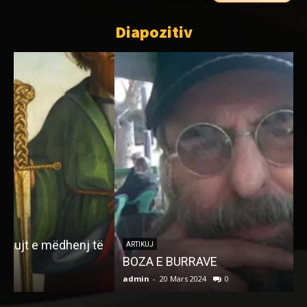
Diapozitiv
ë
D
ARTIKUJ
BOZA E BURRAVE
admin
-
20 Mars 2024
0
a