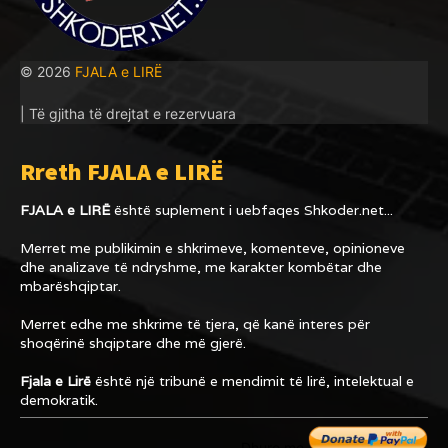
© 2026
FJALA e LIRË
| Të gjitha të drejtat e rezervuara
Rreth FJALA e LIRË
FJALA e LIRË
është suplement i uebfaqes
Shkoder.net...
Merret me publikimin e shkrimeve, komenteve, opinioneve
dhe analizave të ndryshme, me karakter kombëtar dhe
mbarëshqiptar.
Merret edhe me shkrime të tjera, që kanë interes për
shoqërinë shqiptare dhe më gjerë.
Fjala e Lirë
është një tribunë e mendimit të lirë, intelektual e
demokratik.
Dhuro me