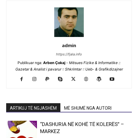
admin
https://fjala.info
Publikuar nga:
Arben Çokaj
-
Mësues Fizike & Informatike ::
Gazetar & Analist i pavarur :: Shkrimtar :: Ueb- & Grafikdizajner
ARTIKUJ TË NGJASHËM
MË SHUMË NGA AUTORI
“DASHURIA NË KOHË TË KOLERËS” –
MARKEZ