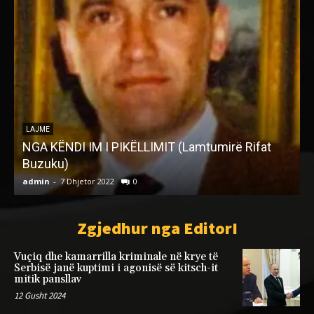
T
“
LAJME
NGA KËNDI IM I PIKËLLIMIT (Lamtumirë Rifat
v
Buzuku)
n
admin
-
7 Dhjetor 2022
0
a
Zgjedhur nga EditorI
Vuçiq dhe kamarrilla kriminale në krye të
Serbisë janë kuptimi i agonisë së kitsch-it
mitik pansllav
12 Gusht 2024