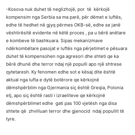
-Kosova nuk duhet të neglizhojë, por të kërkojë
kompensim nga Serbia sa ma parë, për dëmet e luftës,
edhe të hedhet në gjyq përmes OKB-së, edhe se janë
vështirësitë evidente në këtë proces , pa u bërë anëtare
e kombeve të bashkuara. Sipas mekanizmave
ndërkombëtare pasojat e luftës nga përjetimet e pësuara
duhet të kompensohen nga agresori dhe shteti qe ka
bërë dhunë dhe terror ndaj një populli apo një shtrese
qytetaresh. Ky fenomen edhe sot e kësaj dite është
aktual nga lufta e dytë botërore qe kërkojnë
dëmshpërblim nga Gjermania siç është Greqia, Polonia
etj, apo siç është rasti i izraeliteve qe kërkojnë
dëmshpërblimet edhe gati pas 100 vjetësh nga disa
shtete që zhvilluan terror dhe gjenocid ndaj popullit të
tyre.