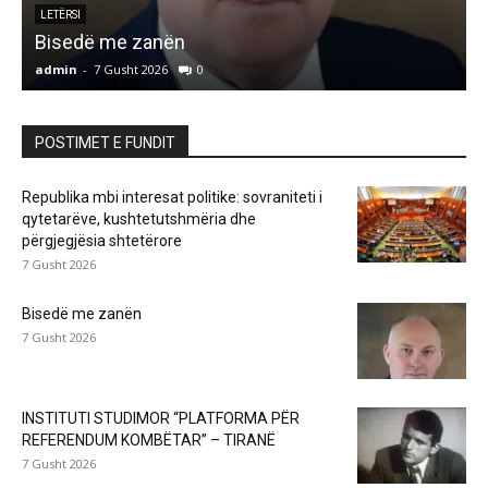
LETËRSI
Bisedë me zanën
admin
-
7 Gusht 2026
0
a
POSTIMET E FUNDIT
Republika mbi interesat politike: sovraniteti i
qytetarëve, kushtetutshmëria dhe
përgjegjësia shtetërore
7 Gusht 2026
Bisedë me zanën
7 Gusht 2026
INSTITUTI STUDIMOR “PLATFORMA PËR
REFERENDUM KOMBËTAR” – TIRANË
7 Gusht 2026