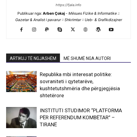
https://fjala.info
Publikuar nga:
Arben Çokaj
-
Mësues Fizike & Informatike ::
Gazetar & Analist i pavarur :: Shkrimtar :: Ueb- & Grafikdizajner
ARTIKUJ TË NGJASHËM
MË SHUMË NGA AUTORI
Republika mbi interesat politike:
sovraniteti i qytetarëve,
kushtetutshmëria dhe përgjegjësia
shtetërore
INSTITUTI STUDIMOR “PLATFORMA
PËR REFERENDUM KOMBËTAR” –
TIRANË