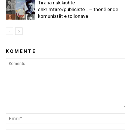
Tirana nuk kishte
shkrimtarë/publicistë… – thonë ende
komunistët e tollonave
K O M E N T E