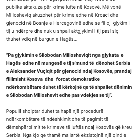
publike aktakuza për krime lufte në Kosovë. Më vonë
Millosheviq akuzohet për krime edhe në Kroaci dhe
gjenocid në Bosnje e Hercegovinë edhe se filloj gjykim i
tij u ndërpre dhe nuk u shpall aktgjykimi i tij pasi siç
thuhet vdiq në burgun e Hagës…
”Pa gjykimin e Sllobodan Millosheviqit nga gjykata e
Hagës edhe në mungesë e tij s’mund të dënohet Serbia
e Aleksander Vuçiqit për gjenocid ndaj Kosovës, prandaj
fillimisht Kosova dhe forcat demokratike
ndërkombëtare duhet të kërkojnë qe të shpallet dënimin
e Sllobodan Milloshevit edhe pas vdekjes se tij”.
Populli shqiptar duhet ta hapë një procedurë
ndërkombëtare të ndëshkimit dhe të pagimit të
dëmshpërblimit të krimeve të luftës ndaj Kosovës që kreu
Serbia. Nga kjo që thamë ma lartë ekzistojnë një qind e