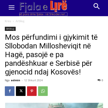
Kreu
Artikuj
Artikuj
Mos përfundimi i gjykimit të
Sllobodan Millosheviqit në
Hagë, pasojë e pa
pandëshkuar e Serbisë për
gjenocid ndaj Kosovës!
Nga
admin
-
12 Shkurt 2024
0