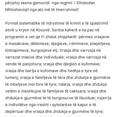
përjetoj skena gjenocidi nga regjimi i Sllobodan
Millosheviqit nga ato më të tmerrshmet!
Format sistematike të ndryshme të krimit e të spastrimit
etnik u kryen në Kosovë. Serbia kaherë e ka pas në
programin e vet qe t’i zhduk shqiptarët përmes vrasjeve
e masakrave, dëbimeve, djegieve, rrënimeve, plaçkitjeve,
kidnapimeve, burgosjeve etj. Vrasja dhe varrosja në
varrezat masive dhe individuale; vrasja dhe varrosja në
vende të panjohura; vrasja dhe djegien e kufomave;
vrasja dhe bartja e kufomave dhe hedhja e tyre në
lumenj; vrasja e familjeve të tëra dhe zhdukja e gjurmëve
të mbetjeve mortore të tyre; ndarja, vrasja dhe zhdukja
vetëm e meshkujve të familjeve të caktuara; vrasja dhe
zhdukja e gjurmëve te të burgosurve të likuiduar; nxjerrja
e individëve nga rreshti i qytetarëve të kapur e të
depërtuar dhe vrasja dhe zhdukja e gjurmëve të tyre;