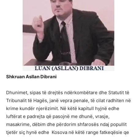
Shkruan Asllan Dibrani
Dhunimet, sipas të drejtës ndërkombëtare dhe Statutit të
Tribunalit të Hagës, janë vepra penale, të cilat radhiten në
krime kundër njerëzimit. Në këtë kapitull hyjnë edhe
luftërat e padrejta që pasojnë me dhunë, vrasje,
masakrime, dëbim dhe përdorim shfarosës ndaj popullit
tjetër siç hynë edhe Kosova në këtë range fatkeqësie qe