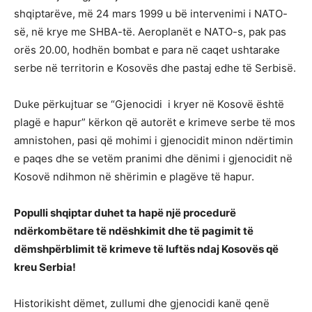
shqiptarëve, më 24 mars 1999 u bë intervenimi i NATO-
së, në krye me SHBA-të. Aeroplanët e NATO-s, pak pas
orës 20.00, hodhën bombat e para në caqet ushtarake
serbe në territorin e Kosovës dhe pastaj edhe të Serbisë.
Duke përkujtuar se “Gjenocidi i kryer në Kosovë është
plagë e hapur” kërkon që autorët e krimeve serbe të mos
amnistohen, pasi që mohimi i gjenocidit minon ndërtimin
e paqes dhe se vetëm pranimi dhe dënimi i gjenocidit në
Kosovë ndihmon në shërimin e plagëve të hapur.
Populli shqiptar duhet ta hapë një procedurë
ndërkombëtare të ndëshkimit dhe të pagimit të
dëmshpërblimit të krimeve të luftës ndaj Kosovës që
kreu Serbia!
Historikisht dëmet, zullumi dhe gjenocidi kanë qenë