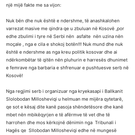
një mijë fakte me sa vijon:
Nuk bën dhe nuk është e ndershme, të anashkalohen
varrezat masive me qindra qe u zbuluan në Kosovë ,por
edhe zbulimi i tyre në Serbi nën asfalte nën uzina nën
moçale , nga e cila e shokoj botën!!! Nuk mund dhe nuk
është e ndershme as nga kreu politik kosovar dhe ai
ndërkombëtar të qitën nën pluhurin e harresës dhunimet
e femrave nga barbaria e shfrenuar e pushtuesve serb në
Kosovë!
Nga regjimi serb i organizuar nga kryekasapi i Ballkanit
Slolobodan Millosheviqi u helmuan me mijëra qytetarë,
qe sot e kësaj dite kanë pasoja shëndetësore dhe kanë
mbet nën mbikëqyrjen e të afërmve të vet dhe të
harrohen dhe mos kërkojnë dënimin nga Tribunali i
Hagës qe Sllobodan Millosheviqi edhe në mungesë