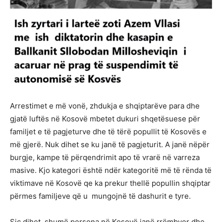
Arrestimet e më vonë, zhdukja e shqiptarëve para dhe
gjatë luftës në Kosovë mbetet dukuri shqetësuese për
familjet e të pagjeturve dhe të tërë popullit të Kosovës e
më gjerë. Nuk dihet se ku janë të pagjeturit. A janë nëpër
burgje, kampe të përqendrimit apo të vrarë në varreza
masive. Kjo kategori është ndër kategoritë më të rënda të
viktimave në Kosovë qe ka prekur thellë popullin shqiptar
përmes familjeve që u mungojnë të dashurit e tyre.
Siç dihet, shumë persona në Kosovë janë rrëmbyer dhe