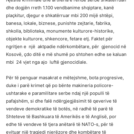
dhe dogjën rreth 1.100 vendbanime shqiptare, kanë
plaçkitur, djegur e shkatërruar mbi 200 mijë shtëpi,
banesa, lokale, biznese, punishte zejtarie, fabrika,
shkolla, biblioteka, monumente kulturore-historike,
objekte kulturore, shkencore, fetare etj. Faktet për
ngritjen e një aktpadie ndërkombëtare, për gjenocid në
Kosovë, çdo ditë e më shumë po shtohen edhe se kaluan
mbi 24 vjet nga ajo luftë gjenocidiale.
Për të penguar masakrat e mëtejshme, bota progresive,
duke i parë krimet që po bënte makineria policore-
ushtarake e paramilitare serbe ndaj një populli të
pafajshëm, si dhe falë ndërgjegjësimit të qeverive të
vendeve demokratike të botës, në radhë të parë të
Shteteve të Bashkuara të Amerikës e të Anglisë, por
edhe të vendeve të tjera anëtarë të NATO-s, për të
evituar një tragjedi njerëzore dhe kombëtare të