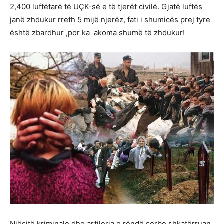
2,400 luftëtarë të UÇK-së e të tjerët civilë. Gjatë luftës
janë zhdukur rreth 5 mijë njerëz, fati i shumicës prej tyre
është zbardhur ,por ka akoma shumë të zhdukur!
Njësitë kriminale dhe artileria e rëndë serbe shkatërruan