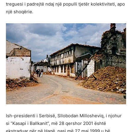
treguesi i padrejtë ndaj një populli tjetër kolektiviteti, apo
një shoqërie.
Ish-presidenti i Serbisë, Sllobodan Millosheviq, i njohur
si “Kasapi i Ballkanit”, më 28 qershor 2001 është
ekstraduar për në Hagë, pasi më 27 maj 1999 u bë