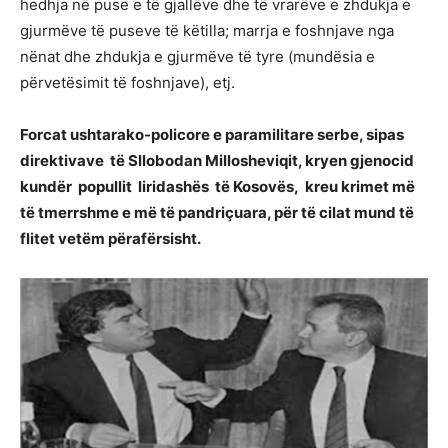
hedhja në puse e të gjallëve dhe të vrarëve e zhdukja e
gjurmëve të puseve të këtilla; marrja e foshnjave nga
nënat dhe zhdukja e gjurmëve të tyre (mundësia e
përvetësimit të foshnjave), etj.
Forcat ushtarako-policore e paramilitare serbe, sipas
direktivave të Sllobodan Millosheviqit, kryen gjenocid
kundër popullit liridashës të Kosovës, kreu krimet më
të tmerrshme e më të pandriçuara, për të cilat mund të
flitet vetëm përafërsisht.