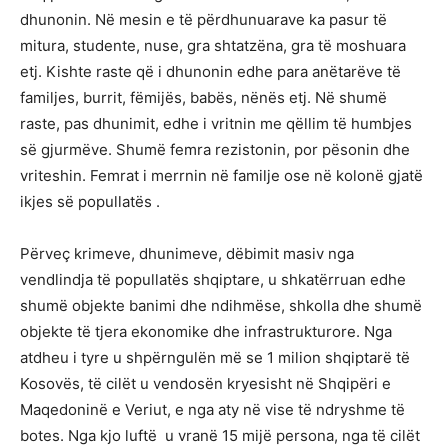
dhunonin. Në mesin e të përdhunuarave ka pasur të
mitura, studente, nuse, gra shtatzëna, gra të moshuara
etj. Kishte raste që i dhunonin edhe para anëtarëve të
familjes, burrit, fëmijës, babës, nënës etj. Në shumë
raste, pas dhunimit, edhe i vritnin me qëllim të humbjes
së gjurmëve. Shumë femra rezistonin, por pësonin dhe
vriteshin. Femrat i merrnin në familje ose në kolonë gjatë
ikjes së popullatës .
Përveç krimeve, dhunimeve, dëbimit masiv nga
vendlindja të popullatës shqiptare, u shkatërruan edhe
shumë objekte banimi dhe ndihmëse, shkolla dhe shumë
objekte të tjera ekonomike dhe infrastrukturore. Nga
atdheu i tyre u shpërngulën më se 1 milion shqiptarë të
Kosovës, të cilët u vendosën kryesisht në Shqipëri e
Maqedoninë e Veriut, e nga aty në vise të ndryshme të
botes. Nga kjo luftë u vranë 15 mijë persona, nga të cilët