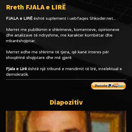
Rreth FJALA e LIRË
FJALA e LIRË
është suplement i uebfaqes
Shkoder.net...
Merret me publikimin e shkrimeve, komenteve, opinioneve
dhe analizave të ndryshme, me karakter kombëtar dhe
mbarëshqiptar.
Merret edhe me shkrime të tjera, që kanë interes për
shoqërinë shqiptare dhe më gjerë.
Fjala e Lirë
është një tribunë e mendimit të lirë, intelektual e
demokratik.
Dhuro me
Diapozitiv