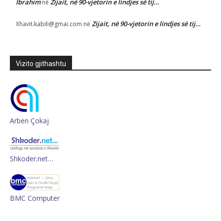
Ibrahim
Zijait, në 90-vjetorin e lindjes së tij…
në
Zijait, në 90-vjetorin e lindjes së tij…
Xhavit.kabili@gmai.com
në
Vizito gjithashtu
Arben Çokaj
Shkoder.net…
BMC Computer