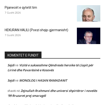
Pijanecët e qytetit tim
7 Gusht 2026
HEKURAN HALILI (Poezi shqip-gjermanisht)
7 Gusht 2026
KOMENTET E FUNDIT
Sejdi
Vizitë e suksesshme Qëndresës heroike të Llapit për
në
Lirinë dhe Pavarësinë e Kosovës
Sejdi
MONOLOG I HASAN RAMADANIT
në
Zejnullah Rrahmani dhe universi shpirtëror i novelës
xhaviti
në
‘99 Rruzaret prej smaragdi