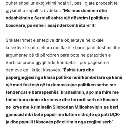
duhet shpallur aktgjykimi ndaj tij , pasi gjatë procesit të
gjykimit u shpall si i vdekur.
“Me mos dënimin dhe
ndëshkimin e Serbisë është një dështim i politikes
kosovare, po edhe i asaj ndërkombëtare”!!!
Shkatërrimet e shtëpive dhe objekteve në lokale
kolektive te përcjellura me flakë e barot janë dëshmi dhe
argumente që të përdoren para bote në paraqitjen e
Serbisë pranë gjyqit ndërkombëtar , për pagesën e
dëmeve qe i krijoj Kosovës. “
Është turp dhe
papërgjegjësi nga klasa politike ndërkombëtare qe kanë
një mori faktesh që ta demaskojnë politiken serbe me
tendencat e baraspeshës ,krahasimin, apo ma mire me
thënë barazimin e krimeve dhe terrorit serb në Kosovë
ne krye me kriminelin Sllobodan Millosheviqin qe beri
gjenocid mbi këtë popull me luftën e drejtë që pati UÇK-
ja dhe populli i Kosovës për çlirimin nga regjimi serb”
.