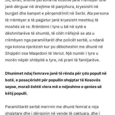
janë dërguar në drejtime të panjohura, kryesisht në
burgjet dhe kampet e përqendrimit në Serbi. Ata persona
të rrëmbyer e të pagjetur janë kryesisht meshkuj të
moshës së re. Rrëmbimi i tyre u bë në sytë e
dëshmitarëve të shumtë, të cilët rrëfejnë se ata u
rrëmbyen nga paramilitarët dhe policët serbë, u ndanë
nga kolona njerëzish kur po dëboheshin me dhunë në
Shqipëri ose Maqedoni të Veriut. Një numër i tyre u
morën nëpër shtëpitë e tyre, në prani të familjarëve.
Dhunimet ndaj femrave janë të rënda për çdo popull në
botë, e posaçërisht për popullin shqiptar të Kosovës
sepse, morali është vlera më e ndjeshme e qenies së
këtij populli.
Paramilitarët serbë merrnin me dhunë femrat e reja
shqiptare dhe i dërgonin në vende të caktuara, dhe i