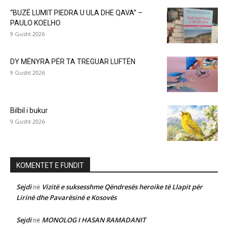
“BUZË LUMIT PIEDRA U ULA DHE QAVA” –
PAULO KOELHO
9 Gusht 2026
DY MËNYRA PËR TA TREGUAR LUFTËN
9 Gusht 2026
Bilbil i bukur
9 Gusht 2026
KOMENTET E FUNDIT
Sejdi
Vizitë e suksesshme Qëndresës heroike të Llapit për
në
Lirinë dhe Pavarësinë e Kosovës
Sejdi
MONOLOG I HASAN RAMADANIT
në