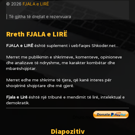
© 2026
FJALA e LIRË
| Të gjitha të drejtat e rezervuara
Rreth FJALA e LIRË
FJALA e LIRË
është suplement i uebfaqes
Shkoder.net...
Merret me publikimin e shkrimeve, komenteve, opinioneve
dhe analizave të ndryshme, me karakter kombëtar dhe
mbarëshqiptar.
Merret edhe me shkrime të tjera, që kanë interes për
shoqërinë shqiptare dhe më gjerë.
Fjala e Lirë
është një tribunë e mendimit të lirë, intelektual e
demokratik.
Dhuro me
Diapozitiv