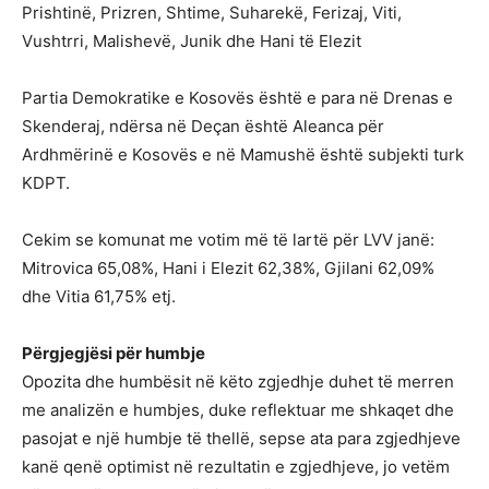
Prishtinë, Prizren, Shtime, Suharekë, Ferizaj, Viti,
Vushtrri, Malishevë, Junik dhe Hani të Elezit
Partia Demokratike e Kosovës është e para në Drenas e
Skenderaj, ndërsa në Deçan është Aleanca për
Ardhmërinë e Kosovës e në Mamushë është subjekti turk
KDPT.
Cekim se komunat me votim më të lartë për LVV janë:
Mitrovica 65,08%, Hani i Elezit 62,38%, Gjilani 62,09%
dhe Vitia 61,75% etj.
Përgjegjësi për humbje
Opozita dhe humbësit në këto zgjedhje duhet të merren
me analizën e humbjes, duke reflektuar me shkaqet dhe
pasojat e një humbje të thellë, sepse ata para zgjedhjeve
kanë qenë optimist në rezultatin e zgjedhjeve, jo vetëm