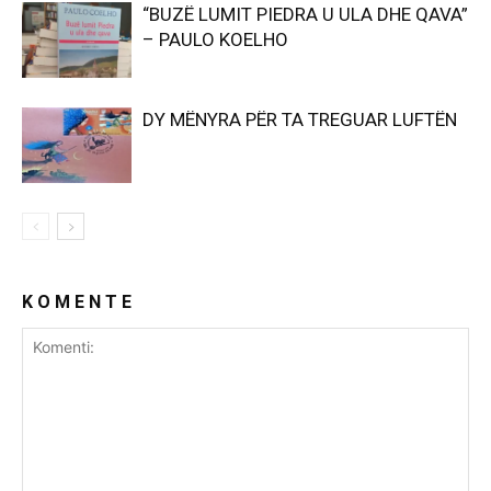
“BUZË LUMIT PIEDRA U ULA DHE QAVA”
– PAULO KOELHO
DY MËNYRA PËR TA TREGUAR LUFTËN
K O M E N T E