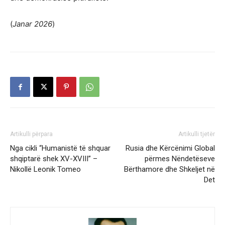
(
Janar 2026
)
Artikulli përpara
Artikulli tjetër
Nga cikli “Humanistë të shquar
Rusia dhe Kërcënimi Global
shqiptarë shek XV-XVIII” –
përmes Nëndetëseve
Nikollë Leonik Tomeo
Bërthamore dhe Shkeljet në
Det