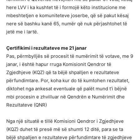
here LVV i ka kushtet të i formojë këto institucione me
mbeshtetjen e komuniteteve joserbe, që së pakut kësaj
nere së bashku kanë 65, numër që nuk përjashtohet të
jetë me i lartë.
Çertifikimi i rezultateve me 21 janar
Pas, përmbylljës së procesit të numërimit të votave, me 9
janar, i është hapur rruga Komisionit Qendror të
Zgjedhjeve (KQZ) që ta bëjë shpalljen e rezultateve
përfundimtare. Por, koha kur do të kumtohen rezultatet,
diktohet nga ankesat eventuale që palët mund t’i bëjnë
mbi procesin e zhvilluar në Qendrën e Numërimit dhe
Rezultateve (QNR)
Nga një situatë e tillë Komisioni Qendror i Zgjedhjeve
(KQZ) duhet të presë më së shumti 12 ditë, para se ta
bëjë shpalljen e rezultateve përfundimtare të zgjedhjeve