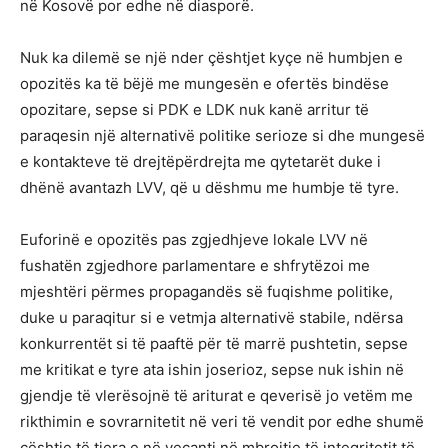
në Kosovë por edhe në diasporë.
Nuk ka dilemë se një nder çështjet kyçe në humbjen e
opozitës ka të bëjë me mungesën e ofertës bindëse
opozitare, sepse si PDK e LDK nuk kanë arritur të
paraqesin një alternativë politike serioze si dhe mungesë
e kontakteve të drejtëpërdrejta me qytetarët duke i
dhënë avantazh LVV, që u dëshmu me humbje të tyre.
Euforinë e opozitës pas zgjedhjeve lokale LVV në
fushatën zgjedhore parlamentare e shfrytëzoi me
mjeshtëri përmes propagandës së fuqishme politike,
duke u paraqitur si e vetmja alternativë stabile, ndërsa
konkurrentët si të paaftë për të marrë pushtetin, sepse
me kritikat e tyre ata ishin joserioz, sepse nuk ishin në
gjendje të vlerësojnë të ariturat e qeverisë jo vetëm me
rikthimin e sovrarnitetit në veri të vendit por edhe shumë
çështje të tjera e në veçanti në mbrojtje të integritetit të