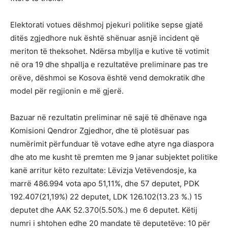
Elektorati votues dëshmoj pjekuri politike sepse gjatë
ditës zgjedhore nuk është shënuar asnjë incident që
meriton të theksohet. Ndërsa mbyllja e kutive të votimit
në ora 19 dhe shpallja e rezultatëve preliminare pas tre
orëve, dëshmoi se Kosova është vend demokratik dhe
model për regjionin e më gjerë.
Bazuar në rezultatin preliminar në sajë të dhënave nga
Komisioni Qendror Zgjedhor, dhe të plotësuar pas
numërimit përfunduar të votave edhe atyre nga diaspora
dhe ato me kusht të premten me 9 janar subjektet politike
kanë arritur këto rezultate: Lëvizja Vetëvendosje, ka
marrë 486.994 vota apo 51,11%, dhe 57 deputet, PDK
192.407(21,19%) 22 deputet, LDK 126.102(13.23 %.) 15
deputet dhe AAK 52.370(5.50%.) me 6 deputet. Këtij
numri i shtohen edhe 20 mandate të deputetëve: 10 për