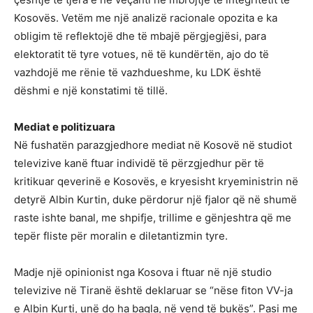
Kosovës. Vetëm me një analizë racionale opozita e ka
obligim të reflektojë dhe të mbajë përgjegjësi, para
elektoratit të tyre votues, në të kundërtën, ajo do të
vazhdojë me rënie të vazhdueshme, ku LDK është
dëshmi e një konstatimi të tillë.
Mediat e politizuara
Në fushatën parazgjedhore mediat në Kosovë në studiot
televizive kanë ftuar individë të përzgjedhur për të
kritikuar qeverinë e Kosovës, e kryesisht kryeministrin në
detyrë Albin Kurtin, duke përdorur një fjalor që në shumë
raste ishte banal, me shpifje, trillime e gënjeshtra që me
tepër fliste për moralin e diletantizmin tyre.
Madje një opinionist nga Kosova i ftuar në një studio
televizive në Tiranë është deklaruar se “nëse fiton VV-ja
e Albin Kurti, unë do ha bagla, në vend të bukës”. Pasi me