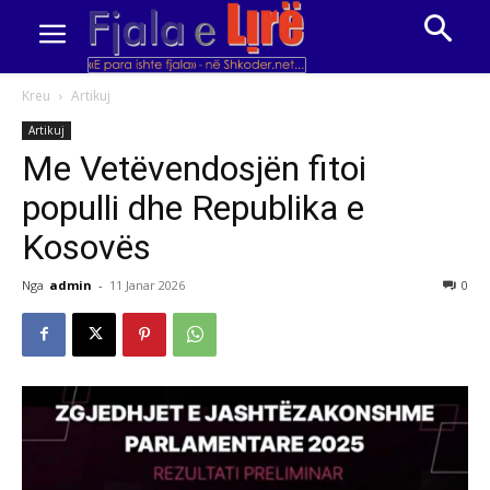
Kreu
Artikuj
Artikuj
Me Vetëvendosjën fitoi
populli dhe Republika e
Kosovës
Nga
admin
-
11 Janar 2026
0