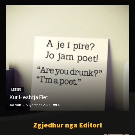
LETËRSI
Kur Heshtja Flet
admin
-
5 Qershor 2026
0
a
Zgjedhur nga EditorI