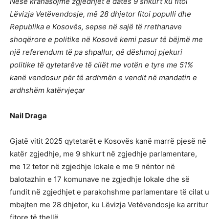
Nëse krahasojmë zgjedhjet e datës 9 shkurt ku fitoi
Lëvizja Vetëvendosje, më 28 dhjetor fitoi populli dhe
Republika e Kosovës, sepse në sajë të rrethanave
shoqërore e politike në Kosovë kemi pasur të bëjmë me
një referendum të pa shpallur, që dëshmoj pjekuri
politike të qytetarëve të cilët me votën e tyre me 51%
kanë vendosur për të ardhmën e vendit në mandatin e
ardhshëm katërvjeçar
Nail Draga
Gjatë vitit 2025 qytetarët e Kosovës kanë marrë pjesë në
katër zgjedhje, me 9 shkurt në zgjedhje parlamentare,
me 12 tetor në zgjedhje lokale e me 9 nëntor në
balotazhin e 17 komunave ne zgjedhje lokale dhe së
fundit në zgjedhjet e parakohshme parlamentare të cilat u
mbajten me 28 dhjetor, ku Lëvizja Vetëvendosje ka arritur
fitore të thellë.