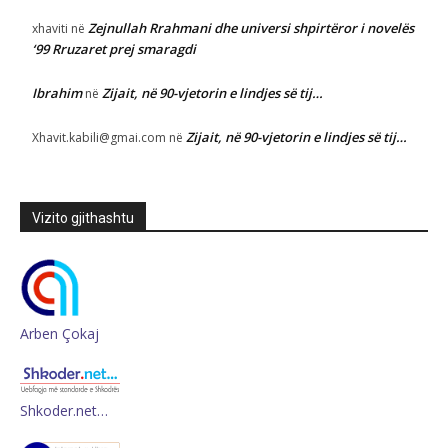
Zejnullah Rrahmani dhe universi shpirtëror i novelës
xhaviti
në
‘99 Rruzaret prej smaragdi
Ibrahim
Zijait, në 90-vjetorin e lindjes së tij…
në
Zijait, në 90-vjetorin e lindjes së tij…
Xhavit.kabili@gmai.com
në
Vizito gjithashtu
Arben Çokaj
Shkoder.net…