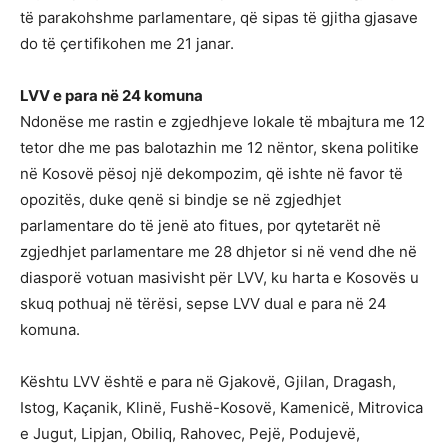
të parakohshme parlamentare, që sipas të gjitha gjasave
do të çertifikohen me 21 janar.
LVV e para në 24 komuna
Ndonëse me rastin e zgjedhjeve lokale të mbajtura me 12
tetor dhe me pas balotazhin me 12 nëntor, skena politike
në Kosovë pësoj një dekompozim, që ishte në favor të
opozitës, duke qenë si bindje se në zgjedhjet
parlamentare do të jenë ato fitues, por qytetarët në
zgjedhjet parlamentare me 28 dhjetor si në vend dhe në
diasporë votuan masivisht për LVV, ku harta e Kosovës u
skuq pothuaj në tërësi, sepse LVV dual e para në 24
komuna.
Kështu LVV është e para në Gjakovë, Gjilan, Dragash,
Istog, Kaçanik, Klinë, Fushë-Kosovë, Kamenicë, Mitrovica
e Jugut, Lipjan, Obiliq, Rahovec, Pejë, Podujevë,