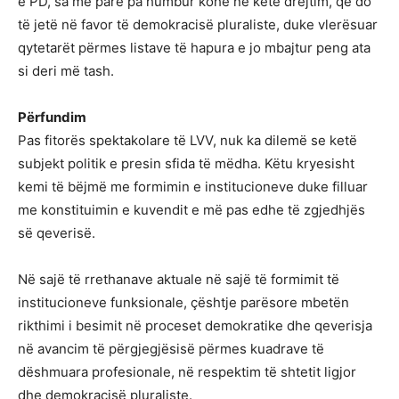
e PD, sa më parë pa humbur kohë në këtë drejtim, që do
të jetë në favor të demokracisë pluraliste, duke vlerësuar
qytetarët përmes listave të hapura e jo mbajtur peng ata
si deri më tash.
Përfundim
Pas fitorës spektakolare të LVV, nuk ka dilemë se ketë
subjekt politik e presin sfida të mëdha. Këtu kryesisht
kemi të bëjmë me formimin e institucioneve duke filluar
me konstituimin e kuvendit e më pas edhe të zgjedhjës
së qeverisë.
Në sajë të rrethanave aktuale në sajë të formimit të
institucioneve funksionale, çështje parësore mbetën
rikthimi i besimit në proceset demokratike dhe qeverisja
në avancim të përgjegjësisë përmes kuadrave të
dëshmuara profesionale, në respektim të shtetit ligjor
dhe demokracisë pluraliste.