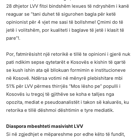
28 dhjetor LVV fitoi bindshëm lexues të ndryshëm i kanë
reaguar se “tani duhet të sigurohen bagla për ketë
opinionist për 4 vjet me sasi të bollshme! Çmimi do të
jetë i volitshëm, por kualiteti i baglave të jetë i klasit të
pare”!.
Por, fatmirësisht një retorikë e tillë te opinioni i gjerë nuk
pati ndikim sepse qytetarët e Kosovës e kishin të qartë
se kush ishin ata që bllokuan formimin e institucioneve
në Kosovë. Ndërsa votimi në mënyrë plebishitare mbi
51% për LVV përmes thirrjës “Mos lësho pe” populli i
Kosovës iu tregoj të gjithëve se koha e talljes nga
opozita, mediat e pseudoanalistët i takon së kaluarës, ku
retorika e tillë dëshmoi dështimin e tyre mediatik.
Diaspora mbeshteti masivisht LVV
Si në zgjedhjet e mëpareshme por edhe këto të fundit,