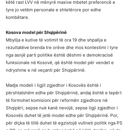
këtë rast LVV në mënyrë masive mbetet preferencë e
tyre jo vetëm personale e shtetërore por edhe
kombëtare.
Kosova model për Shqipërinë
Mbyllja e kutive të votimit të ora 19 dhe shpallja e
rezultatëve brenda tre orëve dhe mos kontestimi i tyre
nga asnjë parti politike është dëshmi e demokracisë
funksionale në Kosovë, që është model për vendet e
ndryshme e në veçanti për Shqipërinë.
Madje modeli i ligjit zgjedhor i Kosovës është i
përshtatshëm edhe për Shqipërinë, andaj është e tepërt
të formohet komisioni për reformën zgjedhore në
Shqipëri, sepse nuk kanë nevojë, sepse ligji zgjedhor i
Kosovës duhet të jetë model edhe për Shqipërinë. Por,
për diçka të tillë duhet të egzistojë vullneti politik nga PS