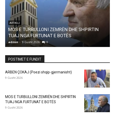
ARTIKUJ
MOS E TURBULLONI ZEMRËN DHE SHPIRTIN
TUAJ NGA FURTUNAT E BOTËS
admin
-
9 Gusht 2026
0
a
POSTIMET E FUNDIT
ARBEN ÇOKAJ (Poezi shqip-gjermanisht)
9 Gusht 2026
MOS E TURBULLONI ZEMRËN DHE SHPIRTIN
TUAJ NGA FURTUNAT E BOTËS
9 Gusht 2026