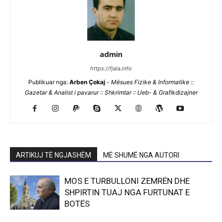
admin
https://fjala.info
Publikuar nga:
Arben Çokaj
-
Mësues Fizike & Informatike ::
Gazetar & Analist i pavarur :: Shkrimtar :: Ueb- & Grafikdizajner
ARTIKUJ TË NGJASHËM
MË SHUMË NGA AUTORI
MOS E TURBULLONI ZEMRËN DHE
SHPIRTIN TUAJ NGA FURTUNAT E
BOTËS