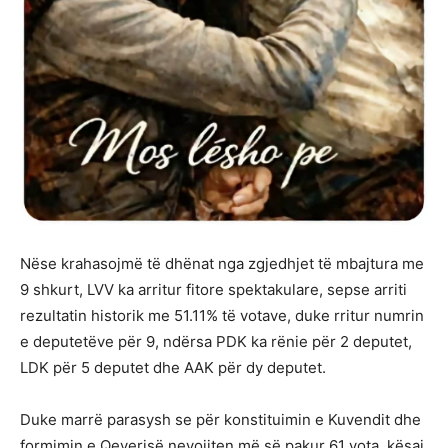
Nëse krahasojmë të dhënat nga zgjedhjet të mbajtura me
9 shkurt, LVV ka arritur fitore spektakulare, sepse arriti
rezultatin historik me 51.11% të votave, duke rritur numrin
e deputetëve për 9, ndërsa PDK ka rënie për 2 deputet,
LDK për 5 deputet dhe AAK për dy deputet.
Duke marrë parasysh se për konstituimin e Kuvendit dhe
formimin e Qeverisë nevojiten më së pakur 61 vota, kësaj