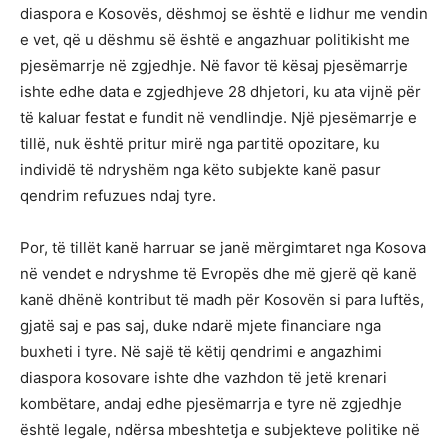
diaspora e Kosovës, dëshmoj se është e lidhur me vendin
e vet, që u dëshmu së është e angazhuar politikisht me
pjesëmarrje në zgjedhje. Në favor të kësaj pjesëmarrje
ishte edhe data e zgjedhjeve 28 dhjetori, ku ata vijnë për
të kaluar festat e fundit në vendlindje. Një pjesëmarrje e
tillë, nuk është pritur mirë nga partitë opozitare, ku
individë të ndryshëm nga këto subjekte kanë pasur
qendrim refuzues ndaj tyre.
Por, të tillët kanë harruar se janë mërgimtaret nga Kosova
në vendet e ndryshme të Evropës dhe më gjerë që kanë
kanë dhënë kontribut të madh për Kosovën si para luftës,
gjatë saj e pas saj, duke ndarë mjete financiare nga
buxheti i tyre. Në sajë të këtij qendrimi e angazhimi
diaspora kosovare ishte dhe vazhdon të jetë krenari
kombëtare, andaj edhe pjesëmarrja e tyre në zgjedhje
është legale, ndërsa mbeshtetja e subjekteve politike në