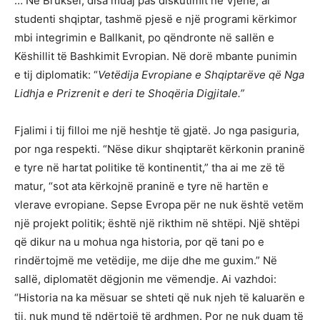
… Në Bruksel, disa muaj pas diskutimit në Vjenë, ai
studenti shqiptar, tashmë pjesë e një programi kërkimor
mbi integrimin e Ballkanit, po qëndronte në sallën e
Këshillit të Bashkimit Evropian. Në dorë mbante punimin
e tij diplomatik: “
Vet
ë
dija Evropiane e Shqiptar
ë
ve
që Nga
Lidhja e Prizrenit e deri
te Shoq
ë
ria Digjitale.”
Fjalimi i tij filloi me një heshtje të gjatë. Jo nga pasiguria,
por nga respekti. “Nëse dikur shqiptarët kërkonin praninë
e tyre në hartat politike të kontinentit,” tha ai me zë të
matur, “sot ata kërkojnë praninë e tyre në hartën e
vlerave evropiane. Sepse Evropa për ne nuk është vetëm
një projekt politik; është një rikthim në shtëpi. Një shtëpi
që dikur na u mohua nga historia, por që tani po e
rindërtojmë me vetëdije, me dije dhe me guxim.” Në
sallë, diplomatët dëgjonin me vëmendje. Ai vazhdoi:
“Historia na ka mësuar se shteti që nuk njeh të kaluarën e
tij, nuk mund të ndërtojë të ardhmen. Por ne nuk duam të