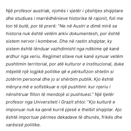
Nj
ë
profesor austriak, njoh
ë
s i vjet
ë
r i
çë
shtjes shqiptare
dhe studiues i marrë
dh
ë
nieve historike t
ë
rajonit, foli me
ton t
ë
but
ë
, por t
ë
prer
ë
:
“
Ne n
ë
Austri e dim
ë
mir
ë
se
historia nuk
është
vet
ë
m arkiv dokumentesh, por
është
sistem nervor i kombeve. Dhe n
ë
rastin shqiptar, ky
sistem
është
l
ë
nduar vazhdimisht nga ndikime q
ë
kan
ë
ardhur nga veriu. Regjimet sllave nuk kan
ë
synuar vet
ë
m
pushtimin territorial, por at
ë
kulturor e institucional, duke
mbjell
ë
nj
ë
logjik
ë
politike q
ë
e p
ë
rkufizon shtetin si
zot
ë
rim personal dhe jo si sh
ë
rbim publik. Kjo
është
m
ë
nyra m
ë
e sofistikuar e nj
ë
pushtimi: kur njeriu i
n
ë
nshtruar fillon t
ë
mendoj
ë
si pushtuesi.
” Nj
ë
tjet
ë
r
profesor nga Universiteti i Grazit shtoi:
“
Kjo kultur
ë
e
imponuar nuk ka qen
ë
kurr
ë
pjes
ë
e thelbit shqiptar. Ajo
është
importuar p
ë
rmes dekadave t
ë
dhun
ë
s, frik
ë
s dhe
var
ë
sis
ë
politike.