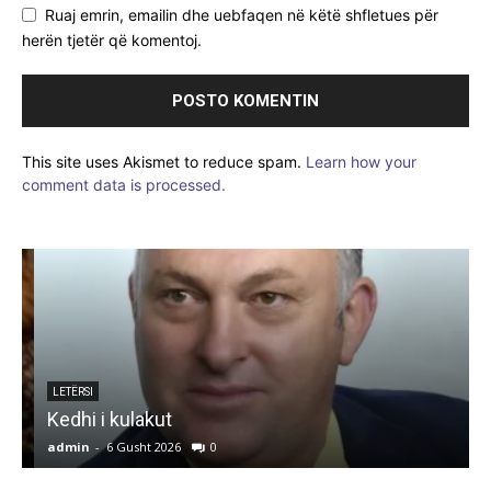
Ruaj emrin, emailin dhe uebfaqen në këtë shfletues për
herën tjetër që komentoj.
This site uses Akismet to reduce spam.
Learn how your
comment data is processed.
e
LETËRSI
Kedhi i kulakut
admin
-
6 Gusht 2026
0
a