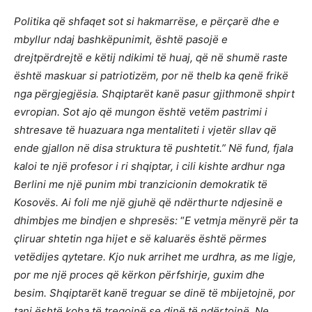
Politika q
ë
shfaqet sot si hakmarr
ë
se, e p
ë
rçar
ë
dhe e
mbyllur ndaj bashk
ë
punimit,
është
pasoj
ë
e
drejtp
ë
rdrejt
ë
e k
ë
tij ndikimi t
ë
huaj, q
ë
n
ë
shum
ë
raste
është
maskuar si patriotiz
ë
m, por n
ë
thelb ka qen
ë
frik
ë
nga p
ë
rgjegj
ë
sia. Shqiptar
ë
t kan
ë
pasur gjithmon
ë
shpirt
evropian. Sot
ajo q
ë
mungon
është
vet
ë
m pastrimi i
shtresave t
ë
huazuara nga mentaliteti i vjet
ë
r sllav q
ë
ende gjallon n
ë
disa struktura t
ë
pushtetit.
” N
ë
fund, fjala
kaloi te nj
ë
profesor i ri shqiptar, i cili kishte ardhur nga
Berlini me nj
ë
punim mbi tranzicionin demokratik t
ë
Kosov
ë
s. Ai foli me nj
ë
gjuh
ë
q
ë
nd
ërthurte ndjesinë
e
dhimbjes me bindjen e shpres
ë
s:
“
E vetmja m
ë
nyr
ë
p
ë
r ta
çliruar shtetin nga hijet e s
ë
kaluar
ë
s
është
p
ë
rmes
vet
ë
dijes qytetare. Kjo nuk arrihet me urdhra, as me ligje,
por me nj
ë
proces q
ë
k
ë
rkon p
ë
rfshirje, guxim dhe
besim. Shqiptar
ë
t kan
ë
treguar se din
ë
t
ë
mbijetojn
ë
, por
tani
është
koha t
ë
tregojn
ë
se din
ë
t
ë
nd
ë
rtojn
ë. Ne