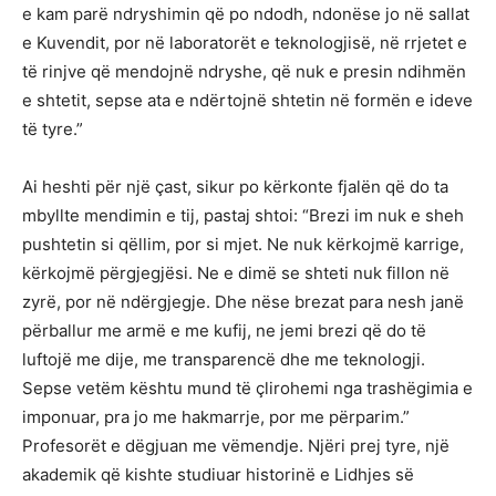
e kam parë ndryshimin që po ndodh, ndonëse jo në sallat
e Kuvendit, por në laboratorët e teknologjisë, në rrjetet e
të rinjve që mendojnë ndryshe, që nuk e presin ndihmën
e shtetit, sepse ata e ndërtojnë shtetin në formën e ideve
të tyre.”
Ai heshti për një çast, sikur po kërkonte fjalën që do ta
mbyllte mendimin e tij, pastaj shtoi: “Brezi im nuk e sheh
pushtetin si qëllim, por si mjet. Ne nuk kërkojmë karrige,
kërkojmë përgjegjësi. Ne e dimë se shteti nuk fillon në
zyrë, por në ndërgjegje. Dhe nëse brezat para nesh janë
përballur me armë e me kufij, ne jemi brezi që do të
luftojë me dije, me transparencë dhe me teknologji.
Sepse vetëm kështu mund të çlirohemi nga trashëgimia e
imponuar, pra jo me hakmarrje, por me përparim.”
Profesorët e dëgjuan me vëmendje. Njëri prej tyre, një
akademik që kishte studiuar historinë e Lidhjes së