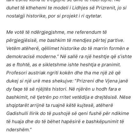
duhet të
kthehemi te modeli i Lidhjes s
ë
Prizrenit, jo si
nostalgji historike, por si projekt i ri qytetar.
Me vot
ë
t
ë
nd
ë
rgjegjshme, me referendum t
ë
p
ë
rgjegj
ë
sis
ë
, me bashkim t
ë mendjes pë
rtej partive.
Vet
ë
m at
ë
her
ë
, q
ë
llimet historike do t
ë
marrin form
ë
n e
demokracis
ë
moderne.” N
ë
sall
ë
ra nj
ë heshtje që
s
’
ishte
as e ftoht
ë
, as e sikletshme ishte heshtja e pranimit.
Profesori austriak ngriti kok
ë
n dhe tha me nj
ë
z
ë
q
ë
dukej si nj
ë
ur
ë
mes shekujve:
“
Prizreni dhe Vjena jan
ë
dy faqe t
ë
s
ë
nj
ë
jt
ë
s histori. N
ë
nj
ë
r
ë
n u hodh fara e
bashkimit, n
ë
tjetr
ë
n po rritet vet
ë
dija e drejt
ë
sis
ë
. N
ë
se
shqiptar
ët arrijnë
ta ruajn
ë
k
ë
t
ë
kujtes
ë
, at
ë
her
ë
Gadishulli Ilirik do t
ë
pushoj
ë
s
ë
qeni fush
ë
p
ë
r ndikime
t
ë
huaja dhe do t
ë
b
ëhet hapë
sir
ë
e bashk
ë
punimit t
ë
ndersh
ë
m.”