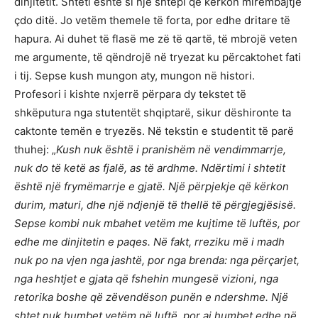
dinjitetit. Shteti është si një shtëpi që kërkon mirëmbajtje
çdo ditë. Jo vetëm themele të forta, por edhe dritare të
hapura. Ai duhet të flasë me zë të qartë, të mbrojë veten
me argumente, të qëndrojë në tryezat ku përcaktohet fati
i tij. Sepse kush mungon aty, mungon në histori.
Profesori i kishte nxjerrë përpara dy tekstet të
shkëputura nga stutentët shqiptarë, sikur dëshironte ta
caktonte temën e tryezës. Në tekstin e studentit të parë
thuhej: „
K
ush nuk është
i pranish
ë
m n
ë
vendimmarrje,
nuk do t
ë
ket
ë
as fjal
ë
, as t
ë
ardhme. Nd
ë
rtimi i shtetit
është
nj
ë
frym
ë
marrje e gjat
ë
. Nj
ë
p
ë
rpjekje q
ë
k
ë
rkon
durim, maturi,
dhe nj
ë
ndjenj
ë
t
ë
thell
ë
të p
ë
rgjegj
ë
sisë.
Sepse kombi nuk mbahet vetëm me kujtime t
ë
luft
ë
s, por
edhe me dinjitetin e paqes. N
ë
fakt, rreziku m
ë
i madh
nuk po na vjen nga jasht
ë
, por nga brenda: nga p
ë
rçarjet,
nga heshtjet e gjata q
ë
fshehin munges
ë
vizioni, nga
retorika boshe q
ë
z
ë
vend
ë
son pun
ë
n e ndershme. Nj
ë
shtet nuk humbet vetëm n
ë
luft
ë
, por
ai humbet edhe n
ë