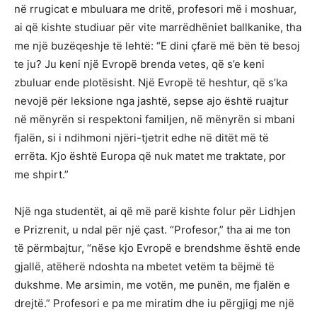
në rrugicat e mbuluara me dritë, profesori më i moshuar,
ai që kishte studiuar për vite marrëdhëniet ballkanike, tha
me një buzëqeshje të lehtë: “E dini çfarë më bën të besoj
te ju? Ju keni një Evropë brenda vetes, që s’e keni
zbuluar ende plotësisht. Një Evropë të heshtur, që s’ka
nevojë për leksione nga jashtë, sepse ajo është ruajtur
në mënyrën si respektoni familjen, në mënyrën si mbani
fjalën, si i ndihmoni njëri-tjetrit edhe në ditët më të
errëta. Kjo është Europa që nuk matet me traktate, por
me shpirt.”
Një nga studentët, ai që më parë kishte folur për Lidhjen
e Prizrenit, u ndal për një çast. “Profesor,” tha ai me ton
të përmbajtur, “nëse kjo Evropë e brendshme është ende
gjallë, atëherë ndoshta na mbetet vetëm ta bëjmë të
dukshme. Me arsimin, me votën, me punën, me fjalën e
drejtë.” Profesori e pa me miratim dhe iu përgjigj me një