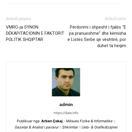
Artikulli përpara
Artikulli tjetër
VMRO-ja SYNON
Përdorimi i shpesht i fjalës “E
DEKAPITACIONIN E FAKTORIT
pa pranueshme” dhe këmisha
POLITIK SHQIPTAR
e Listës Serbe që vështirë, por
duhet ta heqim
admin
https://fjala.info
Publikuar nga:
Arben Çokaj
-
Mësues Fizike & Informatike ::
Gazetar & Analist i pavarur :: Shkrimtar :: Ueb- & Grafikdizajner