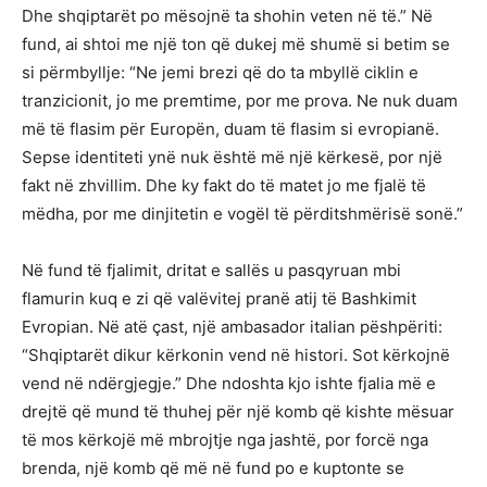
Dhe shqiptarët po mësojnë ta shohin veten në të.” Në
fund, ai shtoi me një ton që dukej më shumë si betim se
si përmbyllje: “Ne jemi brezi që do ta mbyllë ciklin e
tranzicionit, jo me premtime, por me prova. Ne nuk duam
më të flasim për Europën, duam të flasim si evropianë.
Sepse identiteti ynë nuk është më një kërkesë, por një
fakt në zhvillim. Dhe ky fakt do të matet jo me fjalë të
mëdha, por me dinjitetin e vogël të përditshmërisë sonë.”
Në fund të fjalimit, dritat e sallës u pasqyruan mbi
flamurin kuq e zi që valëvitej pranë atij të Bashkimit
Evropian. Në atë çast, një ambasador italian pëshpëriti:
“Shqiptarët dikur kërkonin vend në histori. Sot kërkojnë
vend në ndërgjegje.” Dhe ndoshta kjo ishte fjalia më e
drejtë që mund të thuhej për një komb që kishte mësuar
të mos kërkojë më mbrojtje nga jashtë, por forcë nga
brenda, një komb që më në fund po e kuptonte se