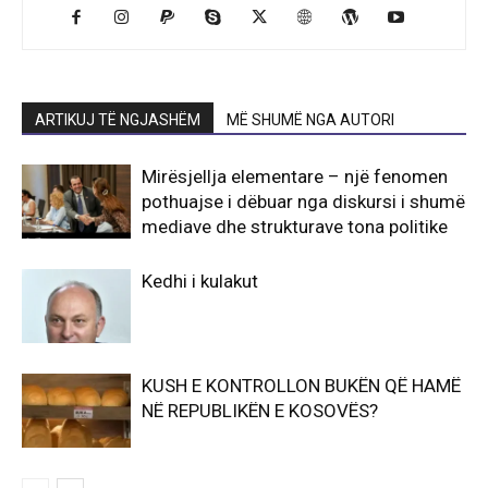
ARTIKUJ TË NGJASHËM
MË SHUMË NGA AUTORI
Mirësjellja elementare – një fenomen
pothuajse i dëbuar nga diskursi i shumë
mediave dhe strukturave tona politike
Kedhi i kulakut
KUSH E KONTROLLON BUKËN QË HAMË
NË REPUBLIKËN E KOSOVËS?