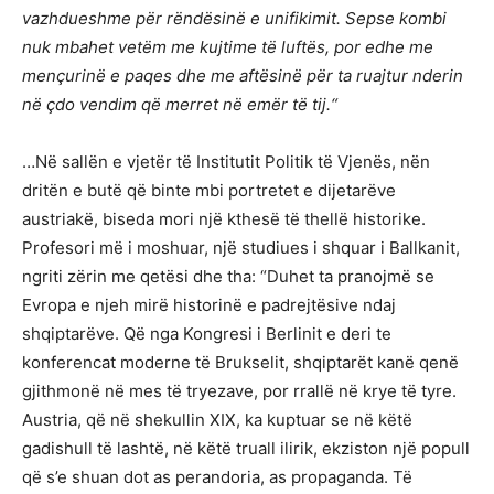
vazhdueshme p
ë
r r
ë
nd
ë
sin
ë
e unifikimit. Sepse kombi
nuk mbahet vet
ë
m me kujtime t
ë
luft
ë
s, por edhe me
men
ç
urin
ë
e paqes dhe me aft
ë
sin
ë
p
ë
r ta ruajtur nderin
n
ë ç
do vendim q
ë
merret n
ë
em
ë
r t
ë
tij.“
…Në sallën e vjetër të Institutit Politik të Vjenës, nën
dritën e butë që binte mbi portretet e dijetarëve
austriakë, biseda mori një kthesë të thellë historike.
Profesori më i moshuar, një studiues i shquar i Ballkanit,
ngriti zërin me qetësi dhe tha: “Duhet ta pranojmë se
Evropa e njeh mirë historinë e padrejtësive ndaj
shqiptarëve. Që nga Kongresi i Berlinit e deri te
konferencat moderne të Brukselit, shqiptarët kanë qenë
gjithmonë në mes të tryezave, por rrallë në krye të tyre.
Austria, që në shekullin XIX, ka kuptuar se në këtë
gadishull të lashtë, në këtë truall ilirik, ekziston një popull
që s’e shuan dot as perandoria, as propaganda. Të