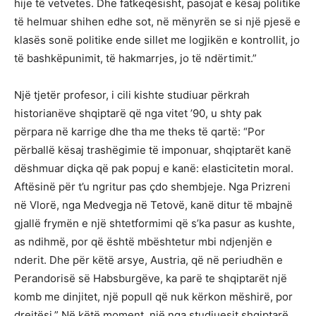
hije të vetvetes. Dhe fatkeqësisht, pasojat e kësaj politike
të helmuar shihen edhe sot, në mënyrën se si një pjesë e
klasës sonë politike ende sillet me logjikën e kontrollit, jo
të bashkëpunimit, të hakmarrjes, jo të ndërtimit.”
Një tjetër profesor, i cili kishte studiuar përkrah
historianëve shqiptarë që nga vitet ’90, u shty pak
përpara në karrige dhe tha me theks të qartë: “Por
përballë kësaj trashëgimie të imponuar, shqiptarët kanë
dëshmuar diçka që pak popuj e kanë: elasticitetin moral.
Aftësinë për t’u ngritur pas çdo shembjeje. Nga Prizreni
në Vlorë, nga Medvegja në Tetovë, kanë ditur të mbajnë
gjallë frymën e një shtetformimi që s’ka pasur as kushte,
as ndihmë, por që është mbështetur mbi ndjenjën e
nderit. Dhe për këtë arsye, Austria, që në periudhën e
Perandorisë së Habsburgëve, ka parë te shqiptarët një
komb me dinjitet, një popull që nuk kërkon mëshirë, por
drejtësi.” Në këtë moment, një nga studiuesit shqiptarë