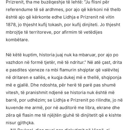
Prizrenit, tha me buzëqeshje të lehtë: “Ju flisni për
referendume të së ardhmes, por ajo që kërkoni në thelb
është ajo që kërkonte edhe Lidhja e Prizrenit në vitin
1878, jo thjesht kufij tokash, por kufij dinjiteti. Jo thjesht
mbrojtje të territoreve, por afirmim të vetëdijes
kombëtare.
Në këtë kuptim, historia juaj nuk ka mbaruar, por ajo po
vazhdon në formë tjetër, më të ndritur.” Në atë çast, drita
e pasdites vjeneze ra mbi flamurin shqiptar që valëvitej
në dritaren e sallës, e kuqja dukej më e thellë, shqiponja
më e gjallë. Dhe ndoshta, për herë të parë pas shumë
vitesh, të pranishmit ndjenë se historia nuk është më
barrë, por udhëzim; se Lidhja e Prizrenit po rilindte, jo në
kuvende me armë, por në auditorë me libra, ekrane dhe
zëra që flasin me të njëjtën gjuhë të dinjitetit që e kishte
nisur gjithçka.