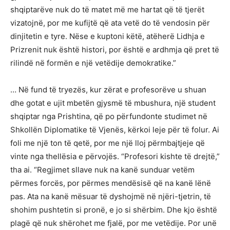
shqiptarëve nuk do të matet më me hartat që të tjerët
vizatojnë, por me kufijtë që ata vetë do të vendosin për
dinjitetin e tyre. Nëse e kuptoni këtë, atëherë Lidhja e
Prizrenit nuk është histori, por është e ardhmja që pret të
rilindë në formën e një vetëdije demokratike.”
… Në fund të tryezës, kur zërat e profesorëve u shuan
dhe gotat e ujit mbetën gjysmë të mbushura, një student
shqiptar nga Prishtina, që po përfundonte studimet në
Shkollën Diplomatike të Vjenës, kërkoi leje për të folur. Ai
foli me një ton të qetë, por me një lloj përmbajtjeje që
vinte nga thellësia e përvojës. “Profesori kishte të drejtë,”
tha ai. “Regjimet sllave nuk na kanë sunduar vetëm
përmes forcës, por përmes mendësisë që na kanë lënë
pas. Ata na kanë mësuar të dyshojmë në njëri-tjetrin, të
shohim pushtetin si pronë, e jo si shërbim. Dhe kjo është
plagë që nuk shërohet me fjalë, por me vetëdije. Por unë