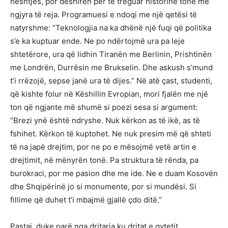
heshtjes, por dëshirën për të treguar historinë tonë me
ngjyra të reja. Programuesi e ndoqi me një qetësi të
natyrshme: “Teknologjia na ka dhënë një fuqi që politika
s’e ka kuptuar ende. Ne po ndërtojmë ura pa leje
shtetërore, ura që lidhin Tiranën me Berlinin, Prishtinën
me Londrën, Durrësin me Brukselin. Dhe askush s’mund
t’i rrëzojë, sepse janë ura të dijes.” Në atë çast, studenti,
që kishte folur në Këshillin Evropian, mori fjalën me një
ton që ngjante më shumë si poezi sesa si argument:
“Brezi ynë është ndryshe. Nuk kërkon as të ikë, as të
fshihet. Kërkon të kuptohet. Ne nuk presim më që shteti
të na japë drejtim, por ne po e mësojmë vetë artin e
drejtimit, në mënyrën tonë. Pa struktura të rënda, pa
burokraci, por me pasion dhe me ide. Ne e duam Kosovën
dhe Shqipërinë jo si monumente, por si mundësi. Si
fillime që duhet t’i mbajmë gjallë çdo ditë.”
Pastaj, duke parë nga dritarja ku dritat e qytetit