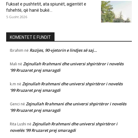
Fuksat e pushtetit, ata spiunët, agjentët e
fshehtë, që hanë bukë...
5 Gusht 2026
KOMENTET E FUNDIT
Razijes, 90-vjetorin e lindjes së saj…
Ibrahim
në
Zejnullah Rrahmani dhe universi shpirtëror i novelës
Mali
në
‘99 Rruzaret prej smaragdi
Zejnullah Rrahmani dhe universi shpirtëror i novelës
k.m
në
‘99 Rruzaret prej smaragdi
Zejnullah Rrahmani dhe universi shpirtëror i novelës
Genci
në
‘99 Rruzaret prej smaragdi
Zejnullah Rrahmani dhe universi shpirtëror i
Rita Lushi
në
novelës ‘99 Rruzaret prej smaragdi