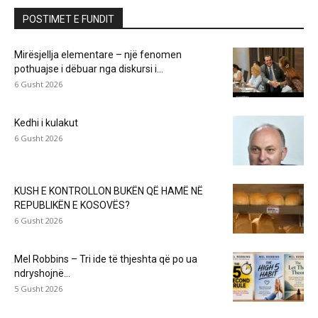
POSTIMET E FUNDIT
Mirësjellja elementare – një fenomen
pothuajse i dëbuar nga diskursi i...
6 Gusht 2026
Kedhi i kulakut
6 Gusht 2026
KUSH E KONTROLLON BUKËN QË HAMË NË
REPUBLIKËN E KOSOVËS?
6 Gusht 2026
Mel Robbins – Tri ide të thjeshta që po ua
ndryshojnë...
5 Gusht 2026