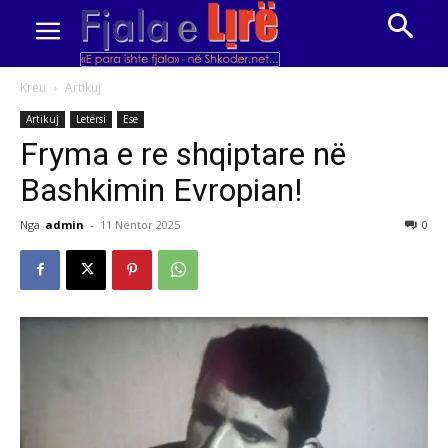
Kreu
Artikuj
Artikuj
Letërsi
Ese
Fryma e re shqiptare në
Bashkimin Evropian!
Nga
admin
-
11 Nëntor 2025
0