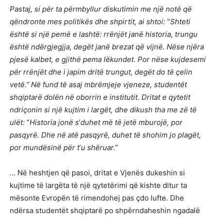
Pastaj, si p
ë
r ta p
ë
rmbyllur diskutimin me nj
ë
not
ë
q
ë
q
ë
ndronte mes politik
ë
s dhe shpirtit, ai shtoi:
“
Shteti
është
si nj
ë
pem
ë
e lasht
ë
: rr
ë
nj
ë
t jan
ë
historia, trungu
është
nd
ë
rgjegjja, deg
ë
t jan
ë
brezat q
ë vijnë
. N
ë
se nj
ë
ra
pjes
ë
kalbet, e gjith
ë
pema l
ë
kundet. Por n
ë
se kujdesemi
p
ë
r rr
ë
nj
ë
t dhe i japim drit
ë
trungut, deg
ë
t do të çelin
vet
ë
.” N
ë
fund t
ë
asaj mbr
ë
mjeje vjeneze, student
ë
t
shqiptar
ë
dol
ë
n n
ë
oborrin e institutit. Dritat e qytetit
ndri
çonin si nj
ë
kujtim i larg
ë
t, dhe dikush tha me z
ë
t
ë
ul
ë
t:
“
Historia jon
ë
s
’
duhet më
t
ë
jet
ë
mburoj
ë
, por
pasqyr
ë
. Dhe n
ë
at
ë
pasqyr
ë, duhet të
shohim jo plag
ë
t,
por mund
ë
sin
ë
p
ë
r t
’
u sh
ë
ruar.”
…
Në heshtjen që pasoi, dritat e Vjenës dukeshin si
kujtime të largëta të një qytetërimi që kishte ditur ta
mësonte Evropën të rimendohej pas çdo lufte. Dhe
ndërsa studentët shqiptarë po shpërndaheshin ngadalë