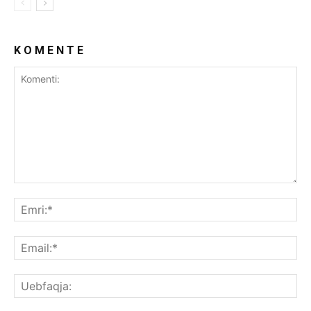
K O M E N T E