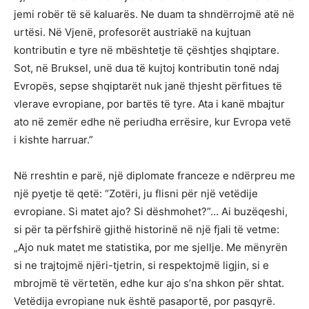
jemi robër të së kaluarës. Ne duam ta shndërrojmë atë në
urtësi. Në Vjenë, profesorët austriakë na kujtuan
kontributin e tyre në mbështetje të çështjes shqiptare.
Sot, në Bruksel, unë dua të kujtoj kontributin tonë ndaj
Evropës, sepse shqiptarët nuk janë thjesht përfitues të
vlerave evropiane, por bartës të tyre. Ata i kanë mbajtur
ato në zemër edhe në periudha errësire, kur Evropa vetë
i kishte harruar.”
Në rreshtin e parë, një diplomate franceze e ndërpreu me
një pyetje të qetë: “Zotëri, ju flisni për një vetëdije
evropiane. Si matet ajo? Si dëshmohet?”… Ai buzëqeshi,
si për ta përfshirë gjithë historinë në një fjali të vetme:
„Ajo nuk matet me statistika, por me sjellje. Me mënyrën
si ne trajtojmë njëri-tjetrin, si respektojmë ligjin, si e
mbrojmë të vërtetën, edhe kur ajo s’na shkon për shtat.
Vetëdija evropiane nuk është pasaportë, por pasqyrë.