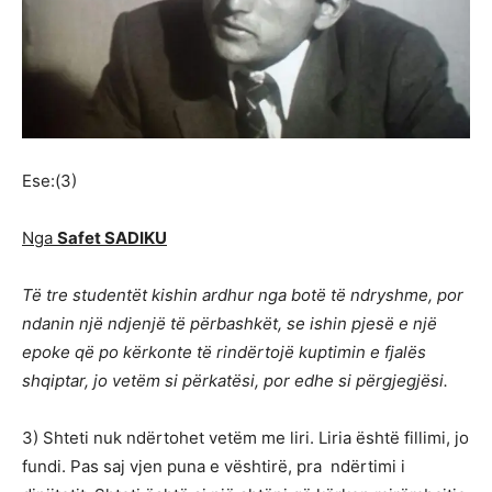
Ese:(3)
Nga
Safet SADIKU
T
ë
tre studentët kishin ardhur nga bot
ë
t
ë
ndryshme, por
ndanin nj
ë
ndjenj
ë
t
ë
p
ë
rbashk
ë
t, se ishin pjes
ë
e nj
ë
epoke q
ë
po k
ë
rkonte t
ë
rind
ë
rtoj
ë
kuptimin e fjal
ë
s
shqiptar, jo
vetëm
si p
ë
rkat
ë
si, por
edhe
si p
ë
rgjegj
ë
si.
3) Shteti nuk ndërtohet vetëm me liri. Liria është fillimi, jo
fundi. Pas saj vjen puna e vështirë, pra ndërtimi i