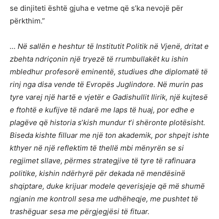
se dinjiteti është gjuha e vetme që s’ka nevojë për
përkthim.”
… N
ë
sall
ë
n e heshtur t
ë
Institutit Politik n
ë
Vjen
ë
, dritat e
zbehta ndri
çonin nj
ë
tryez
ë
t
ë
rrumbullak
ë
t ku ishin
mbledhur profesor
ë
eminent
ë
, studiues dhe diplomat
ë
t
ë
rinj nga disa vende t
ë
Evrop
ë
s Juglindore. N
ë
murin pas
tyre varej nj
ë
hart
ë
e vjet
ë
r e Gadishullit Ilirik
, nj
ë
kujtes
ë
e ftoht
ë e kufijve të
ndar
ë
me laps t
ë
huaj, por edhe e
plag
ë
ve q
ë
historia s
’
kish mundur t
’
i sh
ëronte plotë
sisht.
Biseda kishte filluar me nj
ë
ton akademik, por shpejt ishte
kthyer n
ë
nj
ë
reflektim t
ë
thell
ë
mbi m
ë
nyr
ë
n se si
regjimet sllave, p
ë
rmes strategjive t
ë
tyre t
ë
rafinuara
politike, kishin nd
ë
rhyr
ë
p
ë
r dekada n
ë
mend
ë
sin
ë
shqiptare, duke krijuar modele qeverisjeje q
ë
m
ë
shum
ë
ngjanin me kontroll sesa me udh
ë
heqje, me pushtet t
ë
trashë
guar sesa me p
ë
rgjegj
ë
si t
ë
fituar.