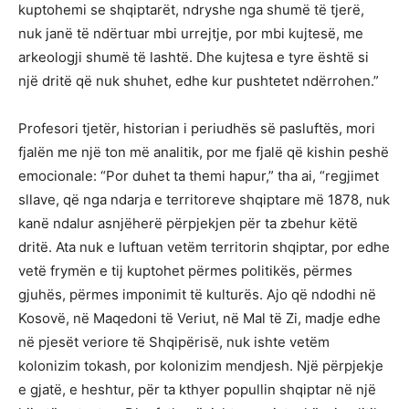
kuptohemi se shqiptarët, ndryshe nga shumë të tjerë,
nuk janë të ndërtuar mbi urrejtje, por mbi kujtesë, me
arkeologji shumë të lashtë. Dhe kujtesa e tyre është si
një dritë që nuk shuhet, edhe kur pushtetet ndërrohen.”
Profesori tjetër, historian i periudhës së pasluftës, mori
fjalën me një ton më analitik, por me fjalë që kishin peshë
emocionale: “Por duhet ta themi hapur,” tha ai, “regjimet
sllave, që nga ndarja e territoreve shqiptare më 1878, nuk
kanë ndalur asnjëherë përpjekjen për ta zbehur këtë
dritë. Ata nuk e luftuan vetëm territorin shqiptar, por edhe
vetë frymën e tij kuptohet përmes politikës, përmes
gjuhës, përmes imponimit të kulturës. Ajo që ndodhi në
Kosovë, në Maqedoni të Veriut, në Mal të Zi, madje edhe
në pjesët veriore të Shqipërisë, nuk ishte vetëm
kolonizim tokash, por kolonizim mendjesh. Një përpjekje
e gjatë, e heshtur, për ta kthyer popullin shqiptar në një