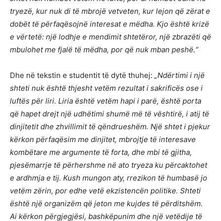
tryez
ë
, kur nuk di t
ë
mbroj
ë
vetveten, kur lejon q
ë
z
ë
rat e
dob
ë
t t
ë
p
ë
rfaq
ë
sojn
ë
interesat e m
ë
dha. Kjo
është
krizë
e v
ë
rtet
ë
: nj
ë
lodhje e mendimit shtet
ë
ror, nj
ë
zbraz
ë
ti q
ë
mbulohet me fjal
ë
t
ë
m
ë
dha, por q
ë
nuk mban pesh
ë
.“
Dhe në tekstin e studentit të dytë thuhej:
„Nd
ë
rtimi i nj
ë
shteti nuk
është
thjesht vetëm rezultat i sakrific
ë
s ose i
luft
ë
s p
ë
r liri. Liria
është
vet
ë
m hapi i par
ë
, është porta
q
ë
hapet drejt nj
ë
udh
ë
timi shum
ë
m
ë
t
ë
v
ë
shtir
ë
, i
atij të
dinjitetit dhe zhvillimit t
ë
q
ë
ndruesh
ë
m. Nj
ë
shtet i pjekur
k
ë
rkon p
ë
rfaq
ë
sim me dinjitet, mbrojtje t
ë
interesave
komb
ë
tare me argumente t
ë
forta, dhe mbi t
ë
gjitha,
pjes
ë
marrje t
ë
p
ë
rhershme n
ë
ato tryeza ku p
ë
rcaktohet
e ardhmja e tij. Kush mungon aty, rrezikon t
ë
humbas
ë
jo
vet
ë
m z
ë
rin, por edhe vet
ë
ekzistenc
ë
n politike.
Shteti
është
nj
ë
organiz
ë
m q
ë
jeton me kujdes t
ë
p
ë
rditsh
ë
m.
Ai k
ë
rkon p
ë
rgjegj
ë
si, bashk
ë
punim dhe nj
ë
vet
ë
dije t
ë