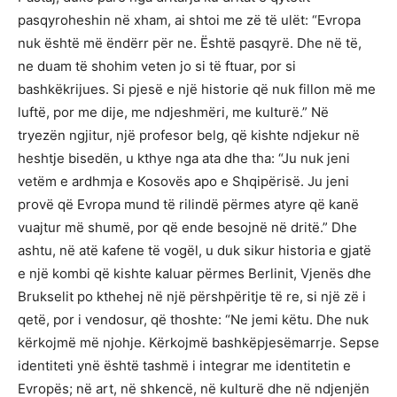
pasqyroheshin në xham, ai shtoi me zë të ulët: “Evropa
nuk është më ëndërr për ne. Është pasqyrë. Dhe në të,
ne duam të shohim veten jo si të ftuar, por si
bashkëkrijues. Si pjesë e një historie që nuk fillon më me
luftë, por me dije, me ndjeshmëri, me kulturë.” Në
tryezën ngjitur, një profesor belg, që kishte ndjekur në
heshtje bisedën, u kthye nga ata dhe tha: “Ju nuk jeni
vetëm e ardhmja e Kosovës apo e Shqipërisë. Ju jeni
provë që Evropa mund të rilindë përmes atyre që kanë
vuajtur më shumë, por që ende besojnë në dritë.” Dhe
ashtu, në atë kafene të vogël, u duk sikur historia e gjatë
e një kombi që kishte kaluar përmes Berlinit, Vjenës dhe
Brukselit po kthehej në një përshpëritje të re, si një zë i
qetë, por i vendosur, që thoshte: “Ne jemi këtu. Dhe nuk
kërkojmë më njohje. Kërkojmë bashkëpjesëmarrje. Sepse
identiteti ynë është tashmë i integrar me identitetin e
Evropës; në art, në shkencë, në kulturë dhe në ndjenjën