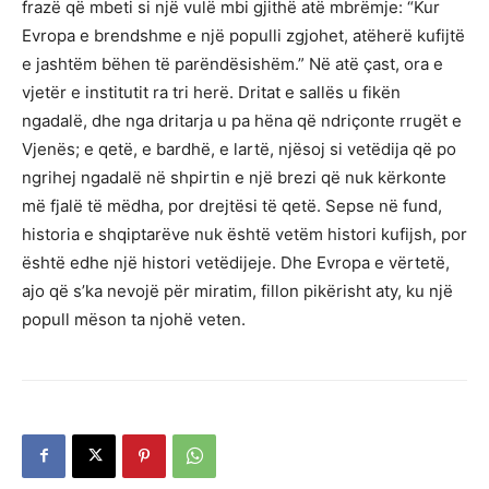
frazë që mbeti si një vulë mbi gjithë atë mbrëmje: “Kur
Evropa e brendshme e një populli zgjohet, atëherë kufijtë
e jashtëm bëhen të parëndësishëm.” Në atë çast, ora e
vjetër e institutit ra tri herë. Dritat e sallës u fikën
ngadalë, dhe nga dritarja u pa hëna që ndriçonte rrugët e
Vjenës; e qetë, e bardhë, e lartë, njësoj si vetëdija që po
ngrihej ngadalë në shpirtin e një brezi që nuk kërkonte
më fjalë të mëdha, por drejtësi të qetë. Sepse në fund,
historia e shqiptarëve nuk është vetëm histori kufijsh, por
është edhe një histori vetëdijeje. Dhe Evropa e vërtetë,
ajo që s’ka nevojë për miratim, fillon pikërisht aty, ku një
popull mëson ta njohë veten.